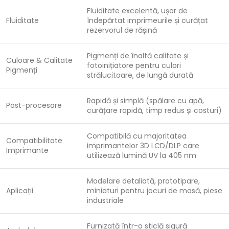
Fluiditate excelentă, ușor de
Fluiditate
îndepărtat imprimeurile și curățat
rezervorul de rășină
Pigmenți de înaltă calitate și
Culoare & Calitate
fotoinițiatore pentru culori
Pigmenți
strălucitoare, de lungă durată
Rapidă și simplă (spălare cu apă,
Post-procesare
curățare rapidă, timp redus și costuri)
Compatibilă cu majoritatea
Compatibilitate
imprimantelor 3D LCD/DLP care
Imprimante
utilizează lumină UV la 405 nm
Modelare detaliată, prototipare,
Aplicații
miniaturi pentru jocuri de masă, piese
industriale
Furnizată într-o sticlă sigură