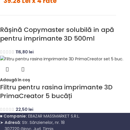
39.28 Lei x 4 rate
Rășină Copymaster solubilă in apă
pentru imprimante 3D 500ml
116,80
lei
Adaugă în coș
Filtru pentru rasina imprimante 3D
PrimaCreator 5 bucăți
22,50
lei
■
Companie:
EBAZAR MASSMARKET S.R.L.
➤
Adresă:
Str. Sânzienelor, nr. 18
307220 Giroc, Jud. Timiș