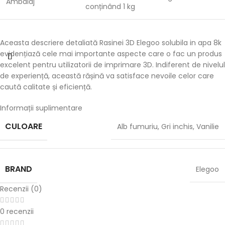
Ambalaj
conținând 1 kg
Aceasta descriere detaliată Rasinei 3D Elegoo solubila in apa 8k
evidențiază cele mai importante aspecte care o fac un produs
excelent pentru utilizatorii de imprimare 3D. Indiferent de nivelul
de experiență, această rășină va satisface nevoile celor care
caută calitate și eficiență.
Informații suplimentare
CULOARE
Alb fumuriu
,
Gri inchis
,
Vanilie
BRAND
Elegoo
Recenzii (0)
0 recenzii