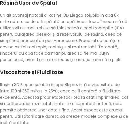
Rășină Ușor de Spălat
Un alt avantaj notabil al Rasinei 3D Elegoo solubila in apa 8ki
este natura sa de a fi spălată cu apă. Acest lucru înseamnă că
utilizatorii nu mai trebuie să folosească alcool izopropilic (IPA)
pentru curățarea pieselor și a rezervorului de rășină, ceea ce
simplifică procesul de post-procesare. Procesul de curățare
devine astfel mai rapid, mai sigur și mai rentabil. Totodată,
rinocerul cu apă face ca manipularea să fie mai puțin
periculoasă, având un miros redus și o iritație minimă a pielii.
Viscositate și Fluiditate
Rasina 3D Elegoo solubila in apa 8k prezintă o viscositate de
între 100 și 350 mPa·s la 25°C, ceea ce îi conferă o fluiditate
excelentă. Această proprietate facilitează atât imprimarea, cât
și curățarea, iar rezultatul final este o suprafață netedă, care
permite obținerea unor detalii fine. Acest aspect este crucial
pentru utilizatorii care doresc să creeze modele complexe și de
înaltă calitate.