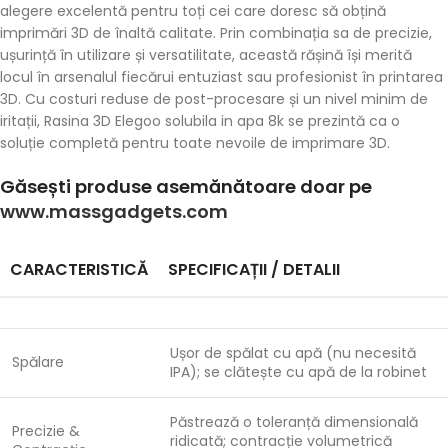
alegere excelentă pentru toți cei care doresc să obțină
imprimări 3D de înaltă calitate. Prin combinația sa de precizie,
ușurință în utilizare și versatilitate, această rășină își merită
locul în arsenalul fiecărui entuziast sau profesionist în printarea
3D. Cu costuri reduse de post-procesare și un nivel minim de
iritații, Rasina 3D Elegoo solubila in apa 8k se prezintă ca o
soluție completă pentru toate nevoile de imprimare 3D.
Găsești produse asemănătoare doar pe
www.massgadgets.com
CARACTERISTICĂ
SPECIFICAȚII / DETALII
Ușor de spălat cu apă (nu necesită
Spălare
IPA); se clătește cu apă de la robinet
Păstrează o toleranță dimensională
Precizie &
ridicată; contracție volumetrică