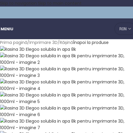
Skip to navigation
Skip to main content
MENIU
Prima pagină
/
Imprimare 3D
/
Rășină
Înapoi la produse