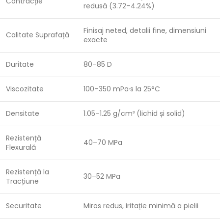
Contracție
redusă (3.72–4.24%)
Finisaj neted, detalii fine, dimensiuni
Calitate Suprafață
exacte
Duritate
80–85 D
Viscozitate
100–350 mPa·s la 25°C
Densitate
1.05–1.25 g/cm³ (lichid și solid)
Rezistență
40–70 MPa
Flexurală
Rezistență la
30–52 MPa
Tracțiune
Securitate
Miros redus, iritație minimă a pielii