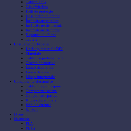
Cabluri USB
Căsti Wireless
Folii de protecție
Huse pentru telefoane
Încărcătoare wireless
Încărcătoare de mașină
Încărcătoare de perete
Suporturi telefoane
Tablete
Casă, grădină, bricolaj
Unelte și materiale DIY
Materiale
Cabluri si prelungitoare
Ceasuri decorative
Lămpi decorative
Lămpi de exterior
Lămpi funcționale
Componente electronice
Cabluri de prototipare
Componente active
Componente pasive
Kituri educaționale
Plăci de circuite
Senzori
Drone
Filamente
PLA
PETG