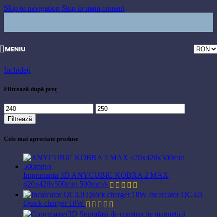
Skip to navigation
Skip to main content
MENIU
Închideți
Filtrează după preț
Preț
Preț
minim
maxim
Filtrează
Cele mai apreciate produse
Imprimanta 3D ANYCUBIC KOBRA 2 MAX
420x420x500mm 500mm/s
2.653,30
lei
Incarcator QC3.0
Quick charger 18W
26,80
lei