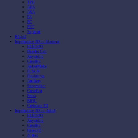
TPU
ABS
ASA
PA
PC
PET
Support
Rășină
Imprimante 3D cu filament
ELEGOO
Bambu Lab
Anycubic
Creality
AnkerMake
FLSUN
Flashforge
Artillery
Snapmaker
CreatBot
Prusa
BIQU
Creioane 3D
Imprimante 3D cu rășină
ELEGOO
Anycubic
Creality
Raise3D
Zortax