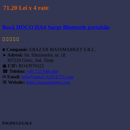
pagina
portabila
produsului.
71.20 Lei x 4 rate
Boxă HOCO HA4 Surge Bluetooth portabila
244,20
lei
■
Companie:
EBAZAR MASSMARKET S.R.L.
➤
Adresă:
Str. Sânzienelor, nr. 18
307220 Giroc, Jud. Timiș
▣
CIF:
RO43976322
☎
Telefon:
+40 733 944 444
✉
Email:
info@massGADGETS.com
⌘
Website:
https://massgadgets.com
PAGINI LEGALE