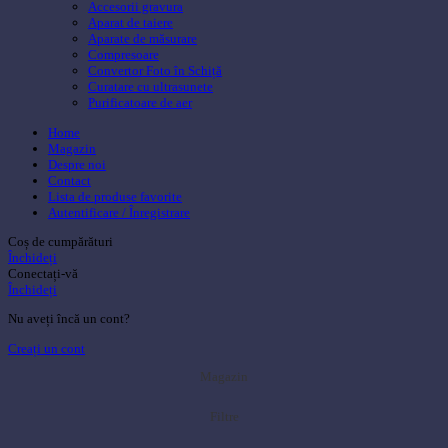
Accesorii gravura
Aparat de taiere
Aparate de măsurare
Compresoare
Convertor Foto în Schiță
Curatare cu ultrasunete
Purificatoare de aer
Home
Magazin
Despre noi
Contact
Lista de produse favorite
Autentificare / Înregistrare
Coș de cumpărături
Închideți
Conectați-vă
Închideți
Nu aveți încă un cont?
Creați un cont
Magazin
Filtre