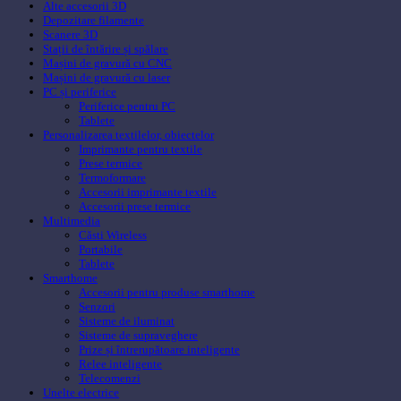
Alte accesorii 3D
Depozitare filamente
Scanere 3D
Stații de întărire și spălare
Mașini de gravură cu CNC
Mașini de gravură cu laser
PC și periferice
Periferice pentru PC
Tablete
Personalizarea textilelor, obiectelor
Imprimante pentru textile
Prese termice
Termoformare
Accesorii imprimante textile
Accesorii prese termice
Multimedia
Căsti Wireless
Portabile
Tablete
Smarthome
Accesorii pentru produse smarthome
Senzori
Sisteme de iluminat
Sisteme de supraveghere
Prize și întrerupătoare inteligente
Relee inteligente
Telecomenzi
Unelte electrice