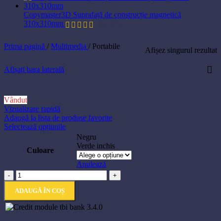
Copymaster3D Suprafață de construcție magnetică
310x310mm
80,10
lei
Prima pagină
/
Multimedia
/
Portabile
Afișez singurul rezultat
Afișați bara laterală
Vândut
Vizualizare rapidă
Adaugă la lista de produse favorite
Acest
Selectează opțiunile
produs
Negru
are
Verde inchis
Culoare
mai
multe
Anulează
variații.
Cantitate
-
+
Opțiunile
Boxă
pot
ADAUGĂ ÎN COȘ
HOCO
fi
HA4
alese
Surge
în
Bluetooth