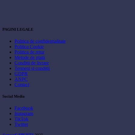
PAGINI LEGALE
Politica de confidențialitate
Politica Cookie
Politica de retur
Metode de plată
Condiții de livrare
Termeni și condiții
GDPR
ANPC
Contact
Social Media
Facebook
Instagram
TikTok
Twitter
© massGADGETS
2025