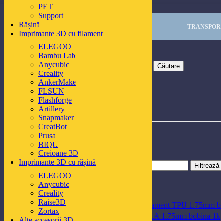
PET
Skip to navigation
Skip to main content
Support
Rășină
TRANSPORT
Imprimante 3D cu filament
ELEGOO
Bambu Lab
Anycubic
Căutare
Creality
AnkerMake
FLSUN
Flashforge
Artillery
Snapmaker
Închideți
CreatBot
Prusa
BIQU
Filtrează după preț
Creioane 3D
Imprimante 3D cu rășină
Preț
Preț
Filtrează
minim
maxim
ELEGOO
Anycubic
Cele mai apreciate produse
Creality
Raise3D
Filament TPU 1.75mm b
Zortax
Alte accesorii 3D