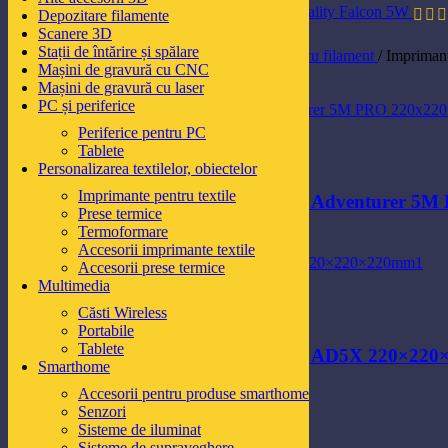
Gravator laser Creality Falcon 5W
Depozitare filamente
Scanere 3D
Stații de întărire și spălare
Prima pagină
/
Imprimare 3D
/
Imprimante 3D cu filament
/
Imprimant
Mașini de gravură cu CNC
Mașini de gravură cu laser
PC și periferice
Vizualizare rapidă
Periferice pentru PC
Adaugă la lista de produse favorite
Tablete
Adaugă în coș
Personalizarea textilelor, obiectelor
Imprimante pentru textile
Imprimanta 3D Filament Flashforge Adventurer 5
Prese termice
Termoformare
3.215,60
lei
Accesorii imprimante textile
Accesorii prese termice
Vizualizare rapidă
Multimedia
Adaugă la lista de produse favorite
Căsti Wireless
Adaugă în coș
Portabile
Tablete
Imprimanta 3D Filament Flashforge AD5X 220×22
Smarthome
Accesorii pentru produse smarthome
2.688,10
lei
Senzori
Sisteme de iluminat
Vizualizare rapidă
Sisteme de supraveghere