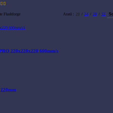
865,70
lei
e Flashforge
Arată
20
24
28
32
M PRO 220x220x220 600mm/s
0×220mm