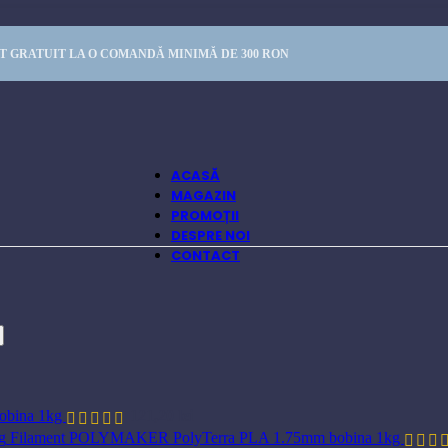
 GRATUIT LA O COMANDĂ MINIMĂ DE 300 RON
ACASĂ
MAGAZIN
PROMOȚII
DESPRE NOI
CONTACT
obina 1kg
121,20
lei
Filament POLYMAKER PolyTerra PLA 1.75mm bobina 1kg