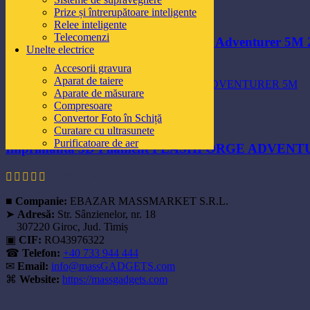
Adaugă la lista de produse favorite
Prize și întrerupătoare inteligente
Adaugă în coș
Relee inteligente
Telecomenzi
Imprimanta 3D Filament Flashforge Adventurer 5M
Unelte electrice
Accesorii gravura
1.975,60
lei
Aparat de taiere
Aparate de măsurare
Vizualizare rapidă
Compresoare
Adaugă la lista de produse favorite
Convertor Foto în Schiță
Adaugă în coș
Curatare cu ultrasunete
Purificatoare de aer
Imprimanta 3D Filament FLASHFORGE ADVEN
2.588,40
lei
■
Companie:
EBAZAR MASSMARKET S.R.L.
➤
Adresă:
Str. Sânzienelor, nr. 18
307220 Giroc, Jud. Timiș
▣
CIF:
RO43976322
☎
Telefon:
+40 733 944 444
✉
Email:
info@massGADGETS.com
⌘
Website:
https://massgadgets.com