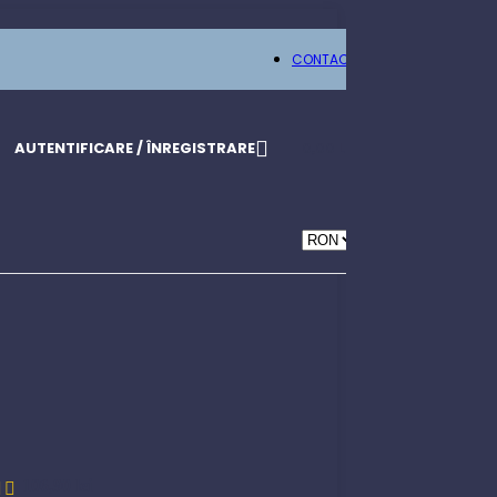
CONTACT
AUTENTIFICARE / ÎNREGISTRARE
0,00
LEI
106,90
lei