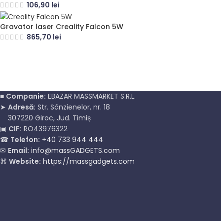
106,90
lei
Gravator laser Creality Falcon 5W
865,70
lei
■
Companie:
EBAZAR MASSMARKET S.R.L.
➤
Adresă:
Str. Sânzienelor, nr. 18
307220 Giroc, Jud. Timiș
▣
CIF:
RO43976322
☎
Telefon:
+40 733 944 444
✉
Email:
info@massGADGETS.com
⌘
Website:
https://massgadgets.com