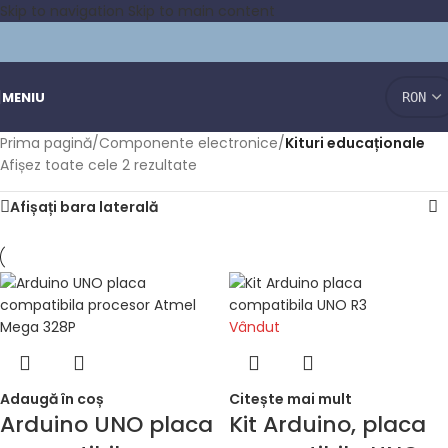
Skip to navigation
Skip to main content
MENIU
Prima pagină
/
Componente electronice
/
Kituri educaționale
Afișez toate cele 2 rezultate
Afișați bara laterală
Vândut
Adaugă în coș
Citește mai mult
Arduino UNO placa
Kit Arduino, placa