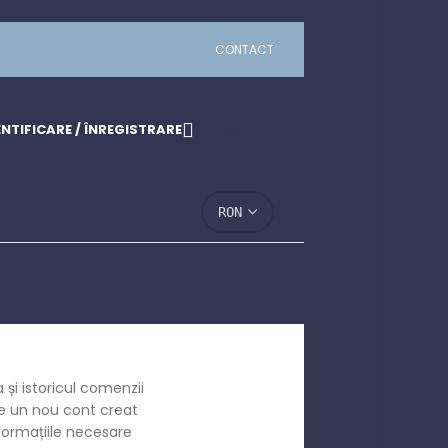
CONTACT
NTIFICARE / ÎNREGISTRARE
0,00
LEI
 și istoricul comenzii
ne un nou cont creat
formațiile necesare