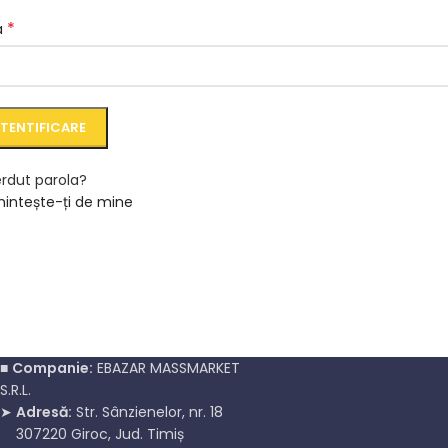
*
a
TENTIFICARE
ierdut parola?
intește-ți de mine
■
Companie:
EBAZAR MASSMARKET
S.R.L.
➤
Adresă:
Str. Sânzienelor, nr. 18
307220 Giroc, Jud. Timiș