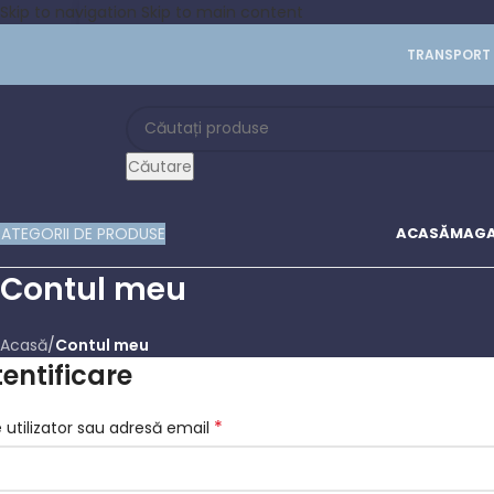
Skip to navigation
Skip to main content
TRANSPORT 
Căutare
ATEGORII DE PRODUSE
ACASĂ
MAGA
Contul meu
Acasă
/
Contul meu
entificare
*
utilizator sau adresă email