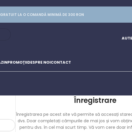
GRATUIT LA O COMANDĂ MINIMĂ DE 300 RON
AUTE
ZIN
PROMOȚII
DESPRE NOI
CONTACT
Înregistrare
Înregistrarea pe acest site vă permite să accesați starea
dvs. Doar completați câmpurile de mai jos și vom obți
pentru dvs. în cel mai scurt timp. Vă vom cere doar in