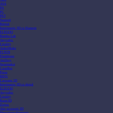
ASA
PA
PC
PET
Support
Rășină
Imprimante 3D cu filament
ELEGOO
Bambu Lab
Anycubic
Creality
AnkerMake
FLSUN
Flashforge
Artillery
Snapmaker
CreatBot
Prusa
BIQU
Creioane 3D
Imprimante 3D cu rășină
ELEGOO
Anycubic
Creality
Raise3D
Zortax
Alte accesorii 3D
Depozitare filamente