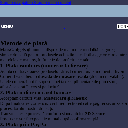
Skip to navigation
Skip to main content
MENIU
Metode de plată
MassGadgets
îți pune la dispoziție mai multe modalități sigure și
simple de plată pentru produsele achiziționate. Poți alege oricare dintre
metodele de mai jos, în funcție de preferințele tale.
1. Plata ramburs (numerar la livrare)
Achită contravaloarea produselor direct curierului, la momentul livrării.
Curierul va elibera o
dovadă de încasare fiscală
(document valabil).
Unele comenzi pot fi supuse unei taxe suplimentare de procesare,
afișată separat în coș și pe factură.
2. Plata online cu card bancar
Acceptăm carduri
Visa, Mastercard și Maestro
.
După finalizarea comenzii, vei fi redirecționat către pagina securizată a
procesatorului nostru de plăți.
Tranzacția este procesată conform standardelor
3D Secure
.
Produsele vor fi expediate numai după confirmarea plății.
3. Plata prin PayPal