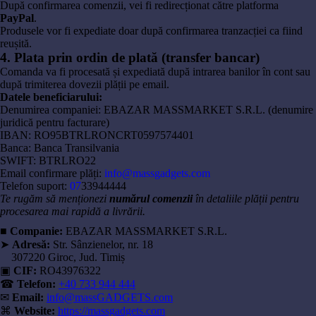
După confirmarea comenzii, vei fi redirecționat către platforma
PayPal
.
Produsele vor fi expediate doar după confirmarea tranzacției ca fiind
reușită.
4. Plata prin ordin de plată (transfer bancar)
Comanda va fi procesată și expediată după intrarea banilor în cont sau
după trimiterea dovezii plății pe email.
Datele beneficiarului:
Denumirea companiei: EBAZAR MASSMARKET S.R.L. (denumire
juridică pentru facturare)
IBAN: RO95BTRLRONCRT0597574401
Banca: Banca Transilvania
SWIFT: BTRLRO22
Email confirmare plăți:
info@massgadgets.com
Telefon suport:
07
33944444
Te rugăm să menționezi
numărul comenzii
în detaliile plății pentru
procesarea mai rapidă a livrării.
■
Companie:
EBAZAR MASSMARKET S.R.L.
➤
Adresă:
Str. Sânzienelor, nr. 18
307220 Giroc, Jud. Timiș
▣
CIF:
RO43976322
☎
Telefon:
+40 733 944 444
✉
Email:
info@massGADGETS.com
⌘
Website:
https://massgadgets.com