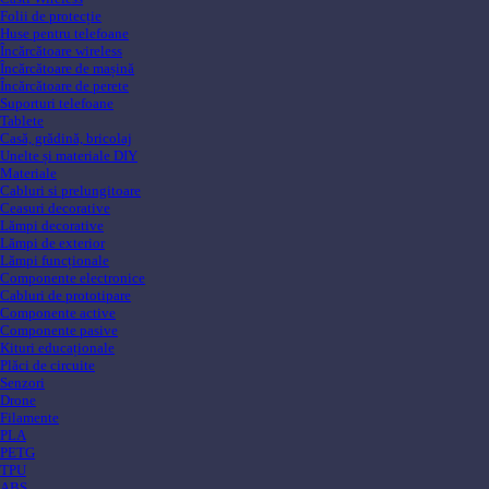
Folii de protecție
Huse pentru telefoane
Încărcătoare wireless
Încărcătoare de mașină
Încărcătoare de perete
Suporturi telefoane
Tablete
Casă, grădină, bricolaj
Unelte și materiale DIY
Materiale
Cabluri si prelungitoare
Ceasuri decorative
Lămpi decorative
Lămpi de exterior
Lămpi funcționale
Componente electronice
Cabluri de prototipare
Componente active
Componente pasive
Kituri educaționale
Plăci de circuite
Senzori
Drone
Filamente
PLA
PETG
TPU
ABS