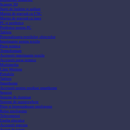
Scanere 3D
Stații de întărire și spălare
Mașini de gravură cu CNC
Mașini de gravură cu laser
PC și periferice
Periferice pentru PC
Tablete
Personalizarea textilelor, obiectelor
Imprimante pentru textile
Prese termice
Termoformare
Accesorii imprimante textile
Accesorii prese termice
Multimedia
Căsti Wireless
Portabile
Tablete
Smarthome
Accesorii pentru produse smarthome
Senzori
Sisteme de iluminat
Sisteme de supraveghere
Prize și întrerupătoare inteligente
Relee inteligente
Telecomenzi
Unelte electrice
Accesorii gravura
Aparat de taiere