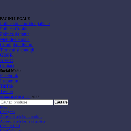
PAGINI LEGALE
Politica de confidențialitate
Politica Cookie
Politica de retur
Metode de plată
Condiții de livrare
Termeni și condiții
GDPR
ANPC
Contact
Social Media
Facebook
Instagram
TikTok
Twitter
© massGADGETS
2025
Căutare
Meniu
Categorii
Accesorii telefoane mobile
Accesorii telefoane si tablete
Cabluri USB
Căsti Wireless