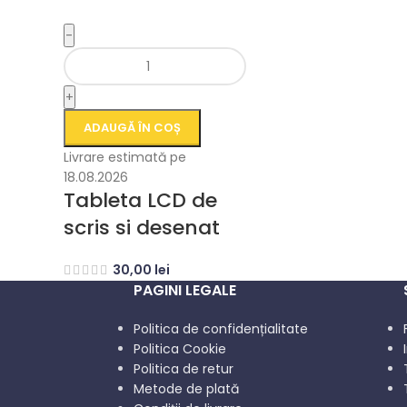
-
+
ADAUGĂ ÎN COȘ
Livrare estimată pe
18.08.2026
Tableta LCD de
scris si desenat
30,00
lei
PAGINI LEGALE
Politica de confidențialitate
Politica Cookie
Politica de retur
Metode de plată