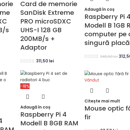
orie
Card de memorie
Adaugă în coș
eme
SanDisk Extreme
Raspberry Pi 
XC
PRO microSDXC
Modell B 1GB
B/s
UHS-I 128 GB
computer pe 
200MB/s +
singură placă
Adaptor
312,
345,50
lei
311,50
lei
Vândut
-18%
Citește mai mult
Mouse optic f
Adaugă în coș
Raspberry Pi 4
fir
4
Modell B 8GB RAM
 RAM