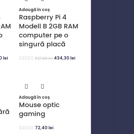
Adaugă în coș
4
Raspberry Pi 4
 RAM
Modell B 2GB RAM
o
computer pe o
singură placă
50
lei
434,30
lei
527,60
lei
Adaugă în coș
Mouse optic
ără
gaming
72,40
lei