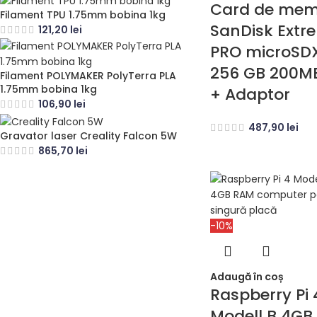
Card de mem
Filament TPU 1.75mm bobina 1kg
SanDisk Extr
121,20
lei
PRO microSD
256 GB 200M
Filament POLYMAKER PolyTerra PLA
1.75mm bobina 1kg
+ Adaptor
106,90
lei
487,90
lei
Gravator laser Creality Falcon 5W
865,70
lei
-10%
Adaugă în coș
Raspberry Pi 
Modell B 4GB