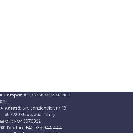
■
Companie:
EBAZAR MASSMARKET
S.R.L.
➤
Adresă:
Str. Sânzienelor, nr. 18
307220 Giroc, Jud. Timiș
▣
CIF:
RO43976322
☎
Telefon:
+40 733 944 444