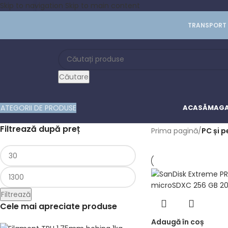
Skip to navigation
Skip to main content
TRANSPORT 
Căutare
ATEGORII DE PRODUSE
ACASĂ
MAGA
Filtrează după preț
Prima pagină
/
PC și p
Filtrează
Cele mai apreciate produse
Adaugă în coș