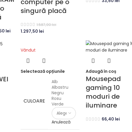
computer pe o
33,50
lei
 o
singură placă
ă
1.587,90
lei
,50
lei
1.297,50
lei
Vândut
Selectează opțiunile
Adaugă în coș
Mousepad
WEI
Alb
gaming 10
Albastru
Negru
moduri de
Rosu
CULOARE
iluminare
Verde
66,40
lei
Anulează