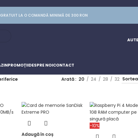
GRATUIT LA O COMANDĂ MINIMĂ DE 300 RON
AUTE
ZIN
PROMOȚII
DESPRE NOI
CONTACT
eriferice
Arată
20
24
28
32
-10%
Adaugă în coș