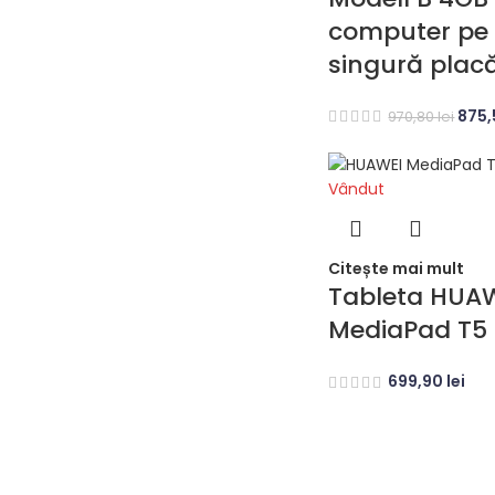
computer pe
singură plac
875
970,80
lei
Vândut
Citește mai mult
Tableta HUA
MediaPad T5
699,90
lei