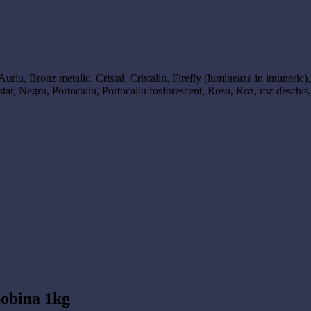
Auriu
,
Bronz metalic
,
Cristal
,
Cristalin
,
Firefly (lumineaza in intuneric)
tar
,
Negru
,
Portocaliu
,
Portocaliu fosforescent
,
Rosu
,
Roz
,
roz deschis
obina 1kg