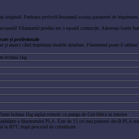
i originali. Puritatea perfectă înseamnă aceiași parametri de imprimare, 
avoastră! Filamentul produs are o ușoară contracție. Aderența foarte bun
ate și profesionale
chiar și atunci când imprimați modele detaliate. Filamentul poate fi utili
m bobina 1kg
m bobina 1kg sigilat ermetic cu punga de Gel-Silica in interior
ătățire a filamentului PLA. Este de 15 ori mai puternic decât PLA nor
ă la 80°C după procesul de cristalizare.