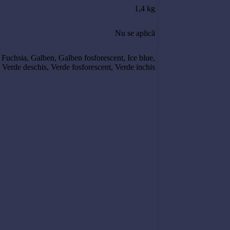
1,4 kg
Nu se aplică
,
Fuchsia
,
Galben
,
Galben fosforescent
,
Ice blue
,
,
Verde deschis
,
Verde fosforescent
,
Verde inchis