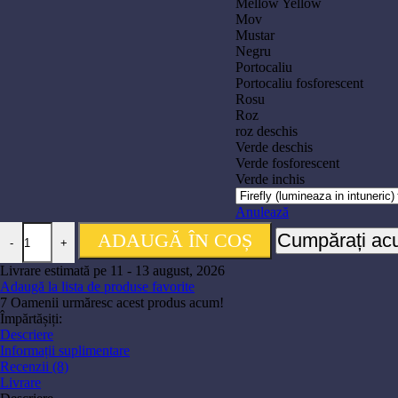
Mellow Yellow
Mov
Mustar
Negru
Portocaliu
Portocaliu fosforescent
Rosu
Roz
roz deschis
Verde deschis
Verde fosforescent
Verde inchis
Anulează
Cantitate Filament PLA+ 1.75mm bobina 1kg
ADAUGĂ ÎN COȘ
Cumpărați a
-
+
Livrare estimată pe 11 - 13 august, 2026
Adaugă la lista de produse favorite
7
Oamenii urmăresc acest produs acum!
Împărtășiți:
Descriere
Informații suplimentare
Recenzii (8)
Livrare