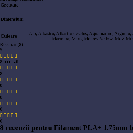
Greutate
Dimensiuni
Alb
,
Albastru
,
Albastru deschis
,
Aquamarine
,
Argintiu
,
Culoare
Marmura
,
Maro
,
Mellow Yellow
,
Mov
,
Mus
Recenzii (8)
5
8 recenzii
8
0
0
0
0
8 recenzii pentru
Filament PLA+ 1.75mm b