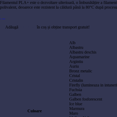
Filamentul PLA+ este o dezvoltare ulterioară, o îmbunătățire a filame
polivalent, deoarece este rezistent la căldură până la 80°C după procesul
Adăugă
300,00
lei
în coș și obține transport gratuit!
Alb
Albastru
Albastru deschis
Aquamarine
Argintiu
Auriu
Bronz metalic
Cristal
Cristalin
Firefly (lumineaza in intuneri
Fuchsia
Galben
Galben fosforescent
Ice blue
Marmura
Culoare
Maro