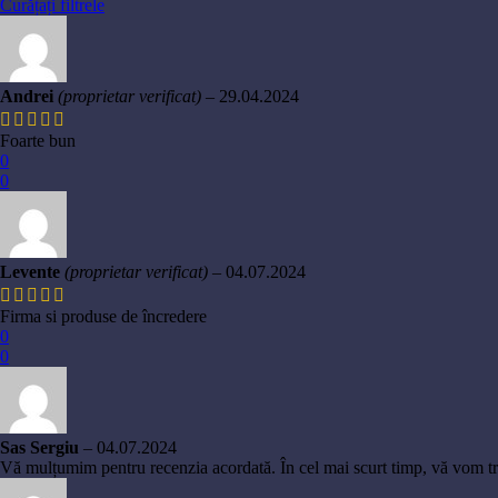
Curățați filtrele
Andrei
(proprietar verificat)
–
29.04.2024
Foarte bun
0
0
Levente
(proprietar verificat)
–
04.07.2024
Firma si produse de încredere
0
0
Sas Sergiu
–
04.07.2024
Vă mulțumim pentru recenzia acordată. În cel mai scurt timp, vă vom 