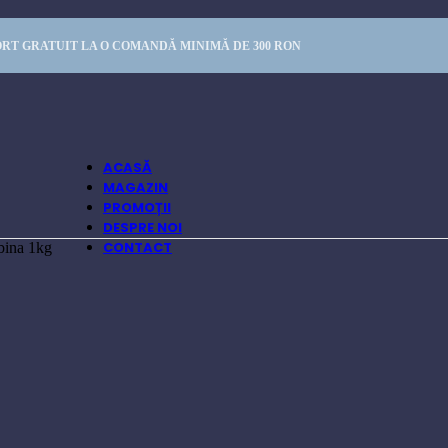
RT GRATUIT LA O COMANDĂ MINIMĂ DE 300 RON
ACASĂ
MAGAZIN
PROMOȚII
DESPRE NOI
CONTACT
bina 1kg