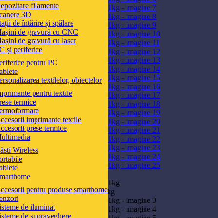
epozitare filamente
canere 3D
tații de întărire și spălare
așini de gravură cu CNC
așini de gravură cu laser
C și periferice
eriferice pentru PC
ablete
ersonalizarea textilelor, obiectelor
mprimante pentru textile
rese termice
ermoformare
ccesorii imprimante textile
ccesorii prese termice
ultimedia
ăsti Wireless
ortabile
ablete
Click pentru a mări
marthome
ccesorii pentru produse smarthome
enzori
isteme de iluminat
isteme de supraveghere