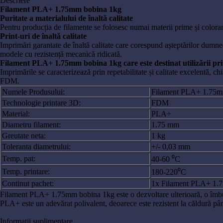
Descriere
Filament PLA+ 1.75mm bobina 1kg
Puritate a materialului de înaltă calitate
Pentru producția de filamente se folosesc numai materii prime și coloranț
Print-uri de înaltă calitate
Imprimări garantate de înaltă calitate care corespund așteptărilor dumne
modele cu rezistență mecanică ridicată.
Filament PLA+ 1.75mm bobina 1kg care este destinat utilizării priv
Imprimările se caracterizează prin repetabilitate și calitate excelentă, 
FDM.
Numele Produsului:
Filament PLA+ 1.75m
Technologie printare 3D:
FDM
Material:
PLA+
Diametru filament:
1.75 mm
Greutate neta:
1 kg
Toleranta diametrului:
+/- 0,03 mm
Temp. pat:
40-60 ⁰C
Temp. printare:
180-220⁰C
Continut pachet:
1x Filament PLA+ 1.75m
Filament PLA+ 1.75mm bobina 1kg este o dezvoltare ulterioară, o îmbun
PLA+ este un adevărat polivalent, deoarece este rezistent la căldură pân
Informații suplimentare