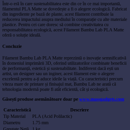
Într-o eră în care sustenabilitatea este din ce în ce mai importantă,
filamentul PLA Matte se dovedește a fi o alegere ecologică. Fabricat
din ingrediente pe bază de plante, acest filament contribuie la
reducerea impactului asupra mediului în comparație cu alte materiale
plastice. Pentru cei care doresc să combine creativitatea cu
responsabilitatea ecologică, acest Filament Bambu Lab PLA Matte
oferă o soluție ideală.
Concluzie
Filament Bambu Lab PLA Matte reprezintă o inovație semnificativă
în domeniul imprimării 3D, oferind utilizatorilor combinate beneficii
de performanță, estetică și sustenabilitate. Indiferent dacă ești un
artist, un designer sau un inginer, acest filament este o alegere
excelentă pentru a-ți aduce ideile la viață. Cu caracteristici precum
viteza mare de printare și finisajul mat, Bambu Lab ne arată că
tehnologia modernă poate fi atât eficientă, cât și ecologică.
Găsești produse asemănătoare doar pe
www.massgadgets.com
Caracteristică
Descriere
Tip Material
PLA (Acid Polilactic)
Diametru
1.75 mm
Greutate Netă
1 kg