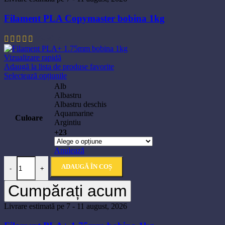
Filament PLA Copymaster bobina 1kg
79,90
lei
Vizualizare rapidă
Adaugă la lista de produse favorite
Acest
Selectează opțiunile
produs
Alb
are
Albastru
mai
Albastru deschis
multe
Aquamarine
Culoare
variații.
Argintiu
Opțiunile
+23
pot
fi
Anulează
alese
Cantitate Filament PLA+ 1.75mm bobina 1kg
în
ADAUGĂ ÎN COȘ
-
+
pagina
produsului.
Cumpărați acum
Livrare estimată pe 7 - 11 august, 2026