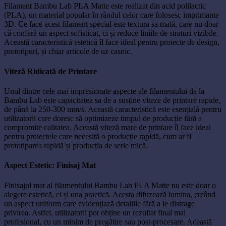
Filament Bambu Lab PLA Matte este realizat din acid polilactic
(PLA), un material popular în rândul celor care folosesc imprimante
3D. Ce face acest filament special este textura sa mată, care nu doar
că conferă un aspect sofisticat, ci și reduce liniile de straturi vizibile.
Această caracteristică estetică îl face ideal pentru proiecte de design,
prototipuri, și chiar articole de uz casnic.
Viteză Ridicată de Printare
Unul dintre cele mai impresionate aspecte ale filamentului de la
Bambu Lab este capacitatea sa de a susține viteze de printare rapide,
de până la 250-300 mm/s. Această caracteristică este esențială pentru
utilizatorii care doresc să optimizeze timpul de producție fără a
compromite calitatea. Această viteză mare de printare îl face ideal
pentru proiectele care necesită o producție rapidă, cum ar fi
prototiparea rapidă și producția de serie mică.
Aspect Estetic: Finisaj Mat
Finisajul mat al filamentului Bambu Lab PLA Matte nu este doar o
alegere estetică, ci și una practică. Acesta difuzează lumina, creând
un aspect uniform care evidențiază detaliile fără a le distrage
privirea. Astfel, utilizatorii pot obține un rezultat final mai
profesional, cu un minim de pregătire sau post-procesare. Această