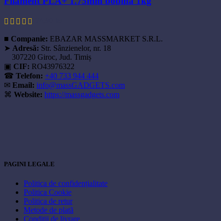
Filament PLA+ 1.75mm bobina 1kg
74,90
lei
■
Companie:
EBAZAR MASSMARKET S.R.L.
➤
Adresă:
Str. Sânzienelor, nr. 18
307220 Giroc, Jud. Timiș
▣
CIF:
RO43976322
☎
Telefon:
+40 733 944 444
✉
Email:
info@massGADGETS.com
⌘
Website:
https://massgadgets.com
PAGINI LEGALE
Politica de confidențialitate
Politica Cookie
Politica de retur
Metode de plată
Condiții de livrare