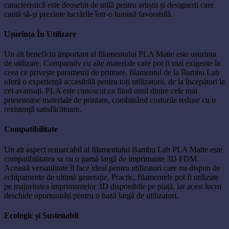
caracteristică este deosebit de utilă pentru artiștii și designerii care
caută să-și prezinte lucrările într-o lumină favorabilă.
Ușurința În Utilizare
Un alt beneficiu important al filamentului PLA Matte este ușurința
de utilizare. Comparativ cu alte materiale care pot fi mai exigente în
ceea ce privește parametrii de printare, filamentul de la Bambu Lab
oferă o experiență accesibilă pentru toți utilizatorii, de la începători la
cei avansați. PLA este cunoscut ca fiind unul dintre cele mai
prietenoase materiale de printare, combinând costurile reduse cu o
rezistență satisfăcătoare.
Compatibilitate
Un alt aspect remarcabil al filamentului Bambu Lab PLA Matte este
compatibilitatea sa cu o gamă largă de imprimante 3D FDM.
Această versatilitate îl face ideal pentru utilizatori care nu dispun de
echipamente de ultimă generație. Practic, filamentele pot fi utilizate
pe majoritatea imprimantelor 3D disponibile pe piață, iar acest lucru
deschide oportunități pentru o bază largă de utilizatori.
Ecologic și Sustenabil