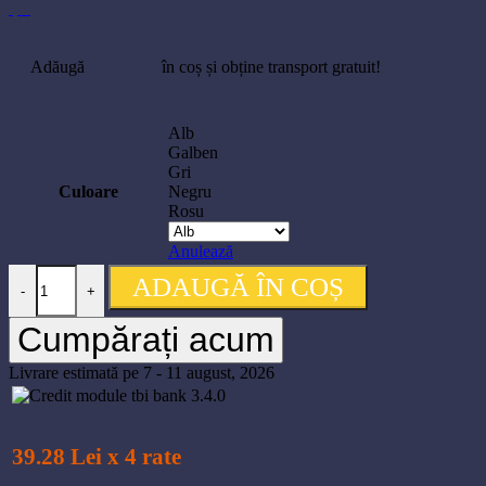
Adăugă
300,00
lei
în coș și obține transport gratuit!
Alb
Galben
Gri
Culoare
Negru
Rosu
Anulează
Cantitate Filament Bambu Lab PLA Matte 1.75mm, bobina 1kg
ADAUGĂ ÎN COȘ
-
+
Cumpărați acum
Livrare estimată pe 7 - 11 august, 2026
39.28 Lei x 4 rate