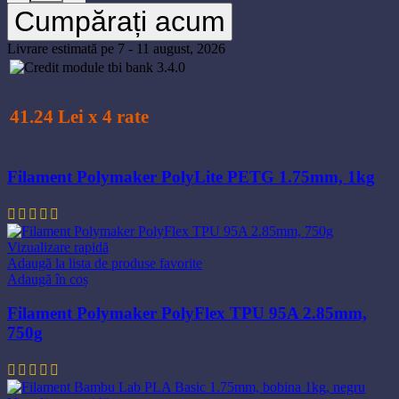
produsului.
Cumpărați acum
Livrare estimată pe 7 - 11 august, 2026
41.24 Lei x 4 rate
Filament Polymaker PolyLite PETG 1.75mm, 1kg
Prețul
Prețul
124,60
lei
172,20
lei
inițial
curent
a
este:
Vizualizare rapidă
fost:
124,60 lei.
Adaugă la lista de produse favorite
172,20 lei.
Adaugă în coș
Filament Polymaker PolyFlex TPU 95A 2.85mm,
750g
172,20
lei