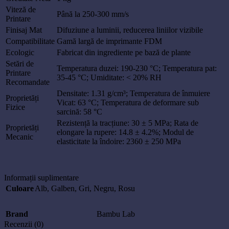
Viteză de
Până la 250-300 mm/s
Printare
Finisaj Mat
Difuziune a luminii, reducerea liniilor vizibile
Compatibilitate
Gamă largă de imprimante FDM
Ecologic
Fabricat din ingrediente pe bază de plante
Setări de
Temperatura duzei: 190-230 °C; Temperatura pat:
Printare
35-45 °C; Umiditate: < 20% RH
Recomandate
Densitate: 1.31 g/cm³; Temperatura de înmuiere
Proprietăți
Vicat: 63 °C; Temperatura de deformare sub
Fizice
sarcină: 58 °C
Rezistență la tracțiune: 30 ± 5 MPa; Rata de
Proprietăți
elongare la rupere: 14.8 ± 4.2%; Modul de
Mecanic
elasticitate la îndoire: 2360 ± 250 MPa
Informații suplimentare
Culoare
Alb
,
Galben
,
Gri
,
Negru
,
Rosu
Brand
Bambu Lab
Recenzii (0)