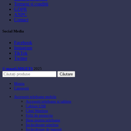
Termeni și condiții
GDPR
ANPC
Contact
Social Media
Facebook
Instagram
TikTok
Twitter
© massGADGETS
2025
Căutare
Meniu
Categorii
Accesorii telefoane mobile
Accesorii telefoane si tablete
Cabluri USB
Căsti Wireless
Folii de protecție
Huse pentru telefoane
Încărcătoare wireless
Încărcătoare de mașină