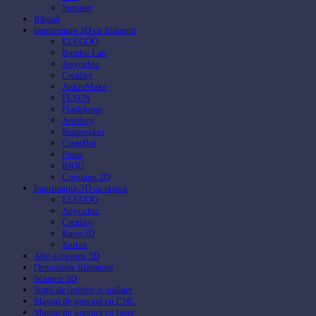
Support
Rășină
Imprimante 3D cu filament
ELEGOO
Bambu Lab
Anycubic
Creality
AnkerMake
FLSUN
Flashforge
Artillery
Snapmaker
CreatBot
Prusa
BIQU
Creioane 3D
Imprimante 3D cu rășină
ELEGOO
Anycubic
Creality
Raise3D
Zortax
Alte accesorii 3D
Depozitare filamente
Scanere 3D
Stații de întărire și spălare
Mașini de gravură cu CNC
Mașini de gravură cu laser