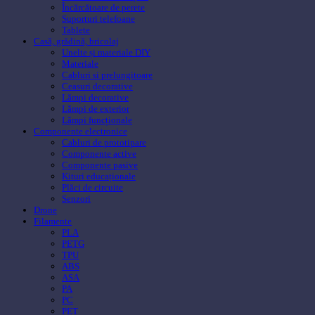
Încărcătoare de perete
Suporturi telefoane
Tablete
Casă, grădină, bricolaj
Unelte și materiale DIY
Materiale
Cabluri si prelungitoare
Ceasuri decorative
Lămpi decorative
Lămpi de exterior
Lămpi funcționale
Componente electronice
Cabluri de prototipare
Componente active
Componente pasive
Kituri educaționale
Plăci de circuite
Senzori
Drone
Filamente
PLA
PETG
TPU
ABS
ASA
PA
PC
PET