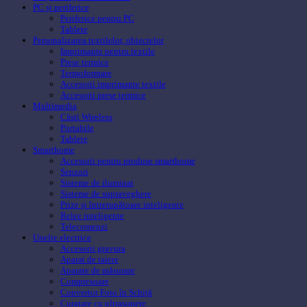
PC și periferice
Periferice pentru PC
Tablete
Personalizarea textilelor, obiectelor
Imprimante pentru textile
Prese termice
Termoformare
Accesorii imprimante textile
Accesorii prese termice
Multimedia
Căsti Wireless
Portabile
Tablete
Smarthome
Accesorii pentru produse smarthome
Senzori
Sisteme de iluminat
Sisteme de supraveghere
Prize și întrerupătoare inteligente
Relee inteligente
Telecomenzi
Unelte electrice
Accesorii gravura
Aparat de taiere
Aparate de măsurare
Compresoare
Convertor Foto în Schiță
Curatare cu ultrasunete