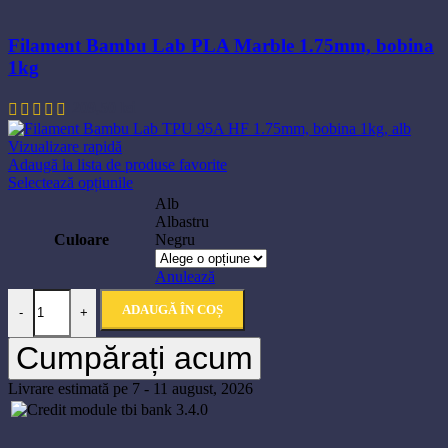
Filament Bambu Lab PLA Marble 1.75mm, bobina
1kg
209,50
lei
Vizualizare rapidă
Adaugă la lista de produse favorite
Acest
Selectează opțiunile
produs
Alb
are
Albastru
mai
Culoare
Negru
multe
variații.
Anulează
Opțiunile
Cantitate Filament Bambu Lab TPU 95A HF 1.75mm, bobina 1kg, al
pot
ADAUGĂ ÎN COȘ
-
+
fi
alese
Cumpărați acum
în
pagina
Livrare estimată pe 7 - 11 august, 2026
produsului.