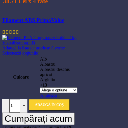
38.71 Lei x 4 rate
Filament ABS PrimaValue
114,50
lei
Vizualizare rapidă
Adaugă la lista de produse favorite
Acest
Selectează opțiunile
produs
Alb
are
Albastru
mai
Albastru deschis
multe
apricot
Culoare
variații.
Argintiu
Opțiunile
+13
pot
fi
Anulează
alese
Cantitate Filament PLA Copymaster bobina 1kg
în
ADAUGĂ ÎN COȘ
-
+
pagina
produsului.
Cumpărați acum
Livrare estimată pe 7 - 11 august, 2026