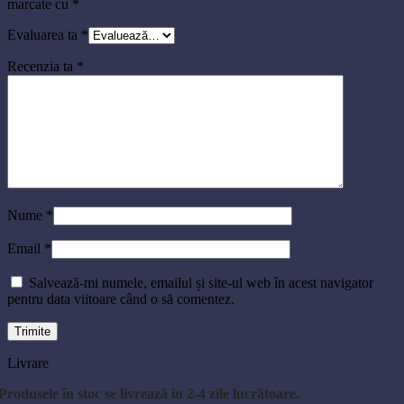
marcate cu
*
Evaluarea ta
*
Recenzia ta
*
Nume
*
Email
*
Salvează-mi numele, emailul și site-ul web în acest navigator
pentru data viitoare când o să comentez.
Livrare
Produsele în stoc se livrează în 2-4 zile lucrătoare.