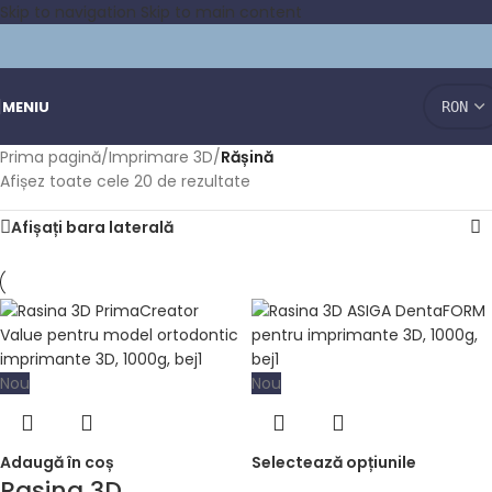
Skip to navigation
Skip to main content
MENIU
Prima pagină
/
Imprimare 3D
/
Rășină
Afișez toate cele 20 de rezultate
Afișați bara laterală
Nou
Nou
Adaugă în coș
Selectează opțiunile
Rasina 3D