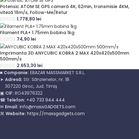
Potensic ATOM SE GPS cameră 4K, 62min, transmisie 4KM,
viteză 16m/s, Follow-Me/Retur
1.778,80
lei
Filament PLA+ 1.75mm bobina 1kg
74,90
lei
Imprimanta 3D ANYCUBIC KOBRA 2 MAX 420x420x500mm
500mm/s
2.653,30
lei
■
Companie:
EBAZAR MASSMARKET S.R.L.
➤
Adresă:
Str. Sânzienelor, nr. 18
307220 Giroc, Jud. Timiș
▣
CIF:
RO43976322
☎
Telefon:
+40 733 944 444
✉
Email:
info@massGADGETS.com
⌘
Website:
https://massgadgets.com