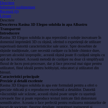
Descriere
Informații suplimentare
Recenzii (0)
Livrare
Descriere
Descrierea Rasina 3D Elegoo solubila in apa Albastru
Transparent
Introducere
Rasina 3D Elegoo solubila in apa reprezintă o soluție inovatoare în
domeniul imprimării 3D cu rășină, oferind o experiență de utilizare
superioară datorită caracteristicilor sale unice. Spre deosebire de
rășinile tradiționale, care necesită curățare cu lichide chimice dure,
precum alcoolul izopropilic, această rășină poate fi curățată simplu cu
apă de la robinet. Această metodă de curățare nu doar că simplifyază
fluxul de lucru post-procesare, dar și face procesul mai sigur pentru
utilizatori, fiind ideală pentru hobbyiști, educatori și utilizatori din
birouri.
Caracteristici principale
Precizie și detalii excelente
Rasina 3D Elegoo solubila in apa este formulată pentru a oferi o
precizie ridicată și o reproducere excelentă a detaliilor. Datorită
vâscozității sale scăzute, această rășină poate umple cu ușurință
crevasele fine și poate reproduce texturi intricate fără distorsiuni
semnificative. Aceasta o face perfectă pentru realizarea miniaturilor de
jocuri de societate, figurine detaliate, prototipuri ingineresti și