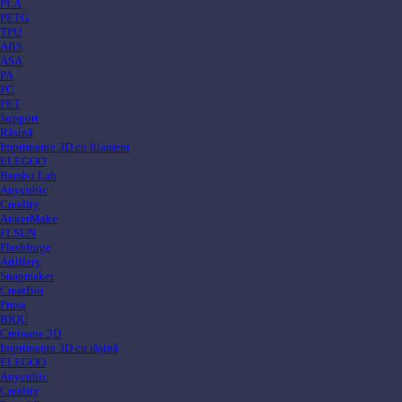
PLA
PETG
TPU
ABS
ASA
PA
PC
PET
Support
Rășină
Imprimante 3D cu filament
ELEGOO
Bambu Lab
Anycubic
Creality
AnkerMake
FLSUN
Flashforge
Artillery
Snapmaker
CreatBot
Prusa
BIQU
Creioane 3D
Imprimante 3D cu rășină
ELEGOO
Anycubic
Creality