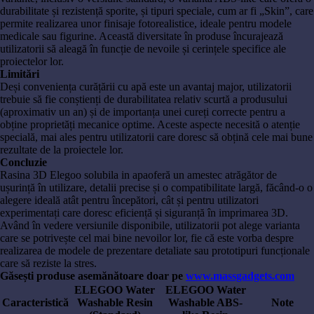
durabilitate și rezistență sporite, și tipuri speciale, cum ar fi „Skin”, care
permite realizarea unor finisaje fotorealistice, ideale pentru modele
medicale sau figurine. Această diversitate în produse încurajează
utilizatorii să aleagă în funcție de nevoile și cerințele specifice ale
proiectelor lor.
Limitări
Deși conveniența curățării cu apă este un avantaj major, utilizatorii
trebuie să fie conștienți de durabilitatea relativ scurtă a produsului
(aproximativ un an) și de importanța unei cureți correcte pentru a
obține proprietăți mecanice optime. Aceste aspecte necesită o atenție
specială, mai ales pentru utilizatorii care doresc să obțină cele mai bune
rezultate de la proiectele lor.
Concluzie
Rasina 3D Elegoo solubila in apaoferă un amestec atrăgător de
ușurință în utilizare, detalii precise și o compatibilitate largă, făcând-o o
alegere ideală atât pentru începători, cât și pentru utilizatori
experimentați care doresc eficiență și siguranță în imprimarea 3D.
Având în vedere versiunile disponibile, utilizatorii pot alege varianta
care se potrivește cel mai bine nevoilor lor, fie că este vorba despre
realizarea de modele de prezentare detaliate sau prototipuri funcționale
care să reziste la stres.
Găsești produse asemănătoare doar pe
www.massgadgets.com
ELEGOO Water
ELEGOO Water
Caracteristică
Washable Resin
Washable ABS-
Note