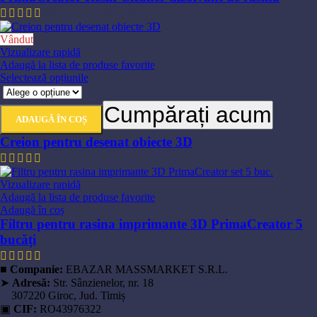
Opțiunile
Interval
84,70
lei
–
118,10
lei
pot
de
fi
prețuri:
Vândut
alese
84,70 lei
Vizualizare rapidă
în
până
Adaugă la lista de produse favorite
pagina
la
Acest
Selectează opțiunile
produsului.
118,10 lei
produs
are
Cumpărați acum
mai
ADAUGĂ ÎN COȘ
multe
Creion pentru desenat obiecte 3D
variații.
Opțiunile
61,50
lei
pot
fi
Vizualizare rapidă
alese
Adaugă la lista de produse favorite
în
Adaugă în coș
pagina
Filtru pentru rasina imprimante 3D PrimaCreator 5
produsului.
bucăți
22,50
lei
■
Companie:
EBAZAR MASSMARKET S.R.L.
➤
Adresă:
Str. Sânzienelor, nr. 18
307220 Giroc, Jud. Timiș
▣
CIF:
RO43976322