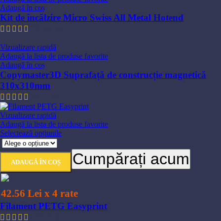
în
Adaugă în coș
pagina
Kit de încălzire Micro Swiss All Metal Hotend
produsului.
392,50
lei
Vizualizare rapidă
Adaugă la lista de produse favorite
Adaugă în coș
Copymaster3D Suprafață de construcție magnetică
310x310mm
80,10
lei
Vizualizare rapidă
Adaugă la lista de produse favorite
Acest
Selectează opțiunile
produs
are
Cumpărați acum
mai
ADAUGĂ ÎN COȘ
multe
variații.
Opțiunile
42.56 Lei x 4 rate
pot
fi
Filament PETG Easyprint
alese
129,90
lei