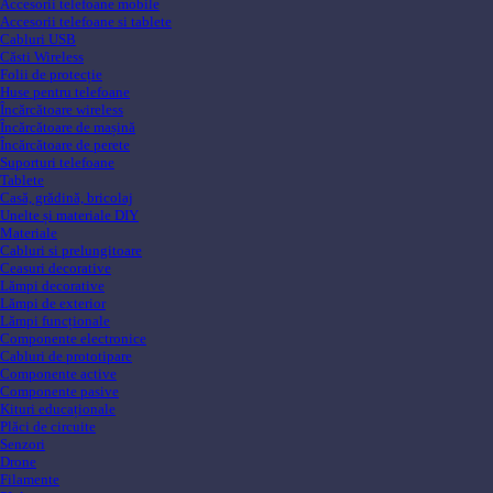
Accesorii telefoane mobile
Accesorii telefoane si tablete
Cabluri USB
Căsti Wireless
Folii de protecție
Huse pentru telefoane
Încărcătoare wireless
Încărcătoare de mașină
Încărcătoare de perete
Suporturi telefoane
Tablete
Casă, grădină, bricolaj
Unelte și materiale DIY
Materiale
Cabluri si prelungitoare
Ceasuri decorative
Lămpi decorative
Lămpi de exterior
Lămpi funcționale
Componente electronice
Cabluri de prototipare
Componente active
Componente pasive
Kituri educaționale
Plăci de circuite
Senzori
Drone
Filamente