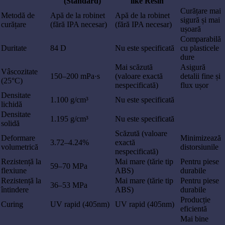
(Standard)
like Resin
Curățare mai
Metodă de
Apă de la robinet
Apă de la robinet
sigură și mai
curățare
(fără IPA necesar)
(fără IPA necesar)
ușoară
Comparabilă
Duritate
84 D
Nu este specificată
cu plasticele
dure
Mai scăzută
Asigură
Vâscozitate
150–200 mPa·s
(valoare exactă
detalii fine și
(25°C)
nespecificată)
flux ușor
Densitate
1.100 g/cm³
Nu este specificată
lichidă
Densitate
1.195 g/cm³
Nu este specificată
solidă
Scăzută (valoare
Deformare
Minimizează
3.72–4.24%
exactă
volumetrică
distorsiunile
nespecificată)
Rezistență la
Mai mare (tărie tip
Pentru piese
59–70 MPa
flexiune
ABS)
durabile
Rezistență la
Mai mare (tărie tip
Pentru piese
36–53 MPa
întindere
ABS)
durabile
Producție
Curing
UV rapid (405nm)
UV rapid (405nm)
eficientă
Mai bine