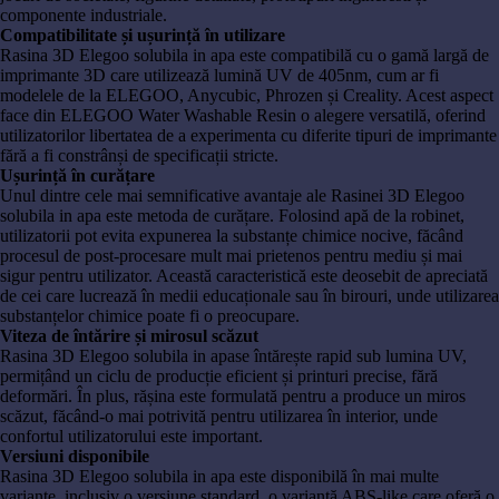
componente industriale.
Compatibilitate și ușurință în utilizare
Rasina 3D Elegoo solubila in apa este compatibilă cu o gamă largă de
imprimante 3D care utilizează lumină UV de 405nm, cum ar fi
modelele de la ELEGOO, Anycubic, Phrozen și Creality. Acest aspect
face din ELEGOO Water Washable Resin o alegere versatilă, oferind
utilizatorilor libertatea de a experimenta cu diferite tipuri de imprimante
fără a fi constrânși de specificații stricte.
Ușurință în curățare
Unul dintre cele mai semnificative avantaje ale Rasinei 3D Elegoo
solubila in apa este metoda de curățare. Folosind apă de la robinet,
utilizatorii pot evita expunerea la substanțe chimice nocive, făcând
procesul de post-procesare mult mai prietenos pentru mediu și mai
sigur pentru utilizator. Această caracteristică este deosebit de apreciată
de cei care lucrează în medii educaționale sau în birouri, unde utilizarea
substanțelor chimice poate fi o preocupare.
Viteza de întărire și mirosul scăzut
Rasina 3D Elegoo solubila in apase întărește rapid sub lumina UV,
permițând un ciclu de producție eficient și printuri precise, fără
deformări. În plus, rășina este formulată pentru a produce un miros
scăzut, făcând-o mai potrivită pentru utilizarea în interior, unde
confortul utilizatorului este important.
Versiuni disponibile
Rasina 3D Elegoo solubila in apa este disponibilă în mai multe
variante, inclusiv o versiune standard, o variantă ABS-like care oferă o