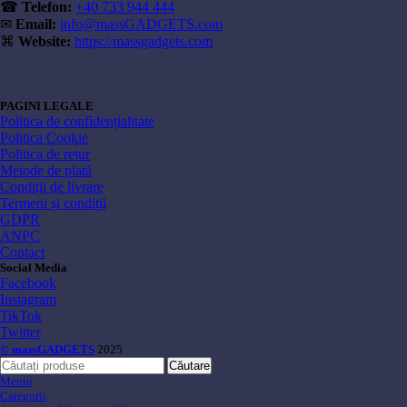
☎
Telefon:
+40 733 944 444
✉
Email:
info@massGADGETS.com
⌘
Website:
https://massgadgets.com
PAGINI LEGALE
Politica de confidențialitate
Politica Cookie
Politica de retur
Metode de plată
Condiții de livrare
Termeni și condiții
GDPR
ANPC
Contact
Social Media
Facebook
Instagram
TikTok
Twitter
© massGADGETS
2025
Căutare
Meniu
Categorii