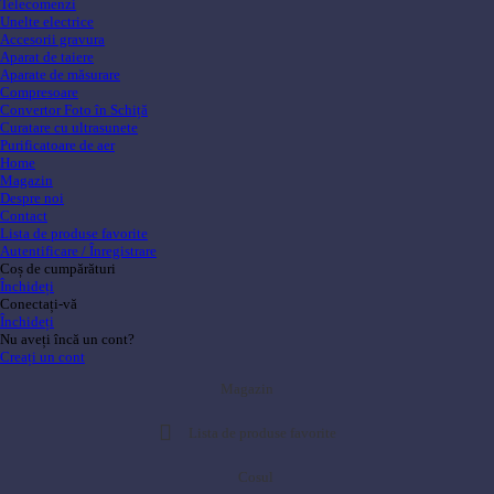
Telecomenzi
Unelte electrice
Accesorii gravura
Aparat de taiere
Aparate de măsurare
Compresoare
Convertor Foto în Schiță
Curatare cu ultrasunete
Purificatoare de aer
Home
Magazin
Despre noi
Contact
Lista de produse favorite
Autentificare / Înregistrare
Coș de cumpărături
Închideți
Conectați-vă
Închideți
Nu aveți încă un cont?
Creați un cont
Magazin
Lista de produse favorite
Cosul