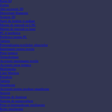
Raise3D
Zortax
Alte accesorii 3D
Depozitare filamente
Scanere 3D
Stații de întărire și spălare
Mașini de gravură cu CNC
Mașini de gravură cu laser
PC și periferice
Periferice pentru PC
Tablete
Personalizarea textilelor, obiectelor
Imprimante pentru textile
Prese termice
Termoformare
Accesorii imprimante textile
Accesorii prese termice
Multimedia
Căsti Wireless
Portabile
Tablete
Smarthome
Accesorii pentru produse smarthome
Senzori
Sisteme de iluminat
Sisteme de supraveghere
Prize și întrerupătoare inteligente
Relee inteligente