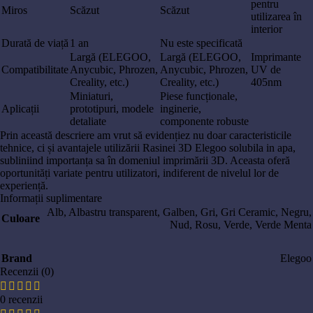
pentru
Miros
Scăzut
Scăzut
utilizarea în
interior
Durată de viață
1 an
Nu este specificată
Largă (ELEGOO,
Largă (ELEGOO,
Imprimante
Compatibilitate
Anycubic, Phrozen,
Anycubic, Phrozen,
UV de
Creality, etc.)
Creality, etc.)
405nm
Miniaturi,
Piese funcționale,
Aplicații
prototipuri, modele
inginerie,
detaliate
componente robuste
Prin această descriere am vrut să evidențiez nu doar caracteristicile
tehnice, ci și avantajele utilizării Rasinei 3D Elegoo solubila in apa,
subliniind importanța sa în domeniul imprimării 3D. Aceasta oferă
oportunități variate pentru utilizatori, indiferent de nivelul lor de
experiență.
Informații suplimentare
Alb
,
Albastru transparent
,
Galben
,
Gri
,
Gri Ceramic
,
Negru
,
Culoare
Nud
,
Rosu
,
Verde
,
Verde Menta
Brand
Elegoo
Recenzii (0)
0 recenzii