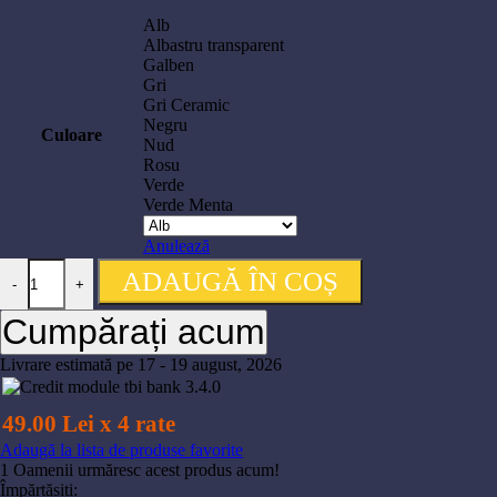
Alb
Albastru transparent
Galben
Gri
Gri Ceramic
Negru
Culoare
Nud
Rosu
Verde
Verde Menta
Anulează
Cantitate Rasina 3D Elegoo solubila in apa pentru imprimante 3D, 10
ADAUGĂ ÎN COȘ
-
+
Cumpărați acum
Livrare estimată pe 17 - 19 august, 2026
49.00 Lei x 4 rate
Adaugă la lista de produse favorite
1
Oamenii urmăresc acest produs acum!
Împărtășiți: