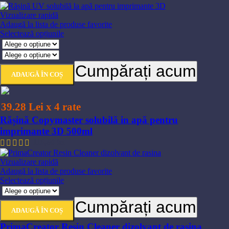
în
pagina
Vizualizare rapidă
produsului.
Adaugă la lista de produse favorite
Acest
Selectează opțiunile
produs
are
mai
Cumpărați acum
multe
ADAUGĂ ÎN COȘ
variații.
Opțiunile
pot
39.28 Lei x 4 rate
fi
alese
Rășină Copymaster solubilă in apă pentru
în
imprimante 3D 500ml
pagina
116,80
lei
produsului.
Vizualizare rapidă
Adaugă la lista de produse favorite
Acest
Selectează opțiunile
produs
are
Cumpărați acum
mai
ADAUGĂ ÎN COȘ
multe
PrimaCreator Resin Cleaner dizolvant de rasina
variații.