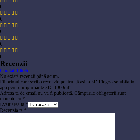
0
0
0
0
0
Recenzii
Curățați filtrele
Nu există recenzii până acum.
Fii primul care scrii o recenzie pentru „Rasina 3D Elegoo solubila in
apa pentru imprimante 3D, 1000ml”
Adresa ta de email nu va fi publicată.
Câmpurile obligatorii sunt
marcate cu
*
Evaluarea ta
*
Recenzia ta
*