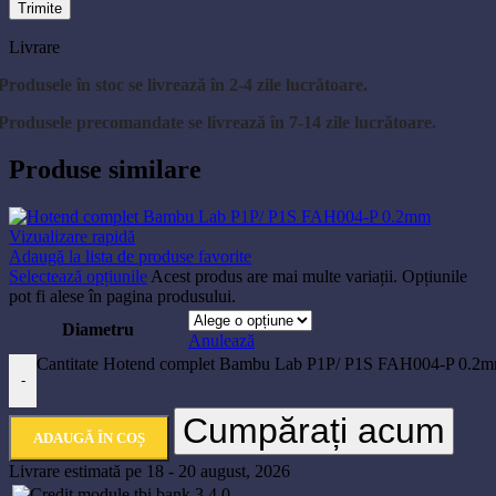
Livrare
Produsele în stoc se livrează în 2-4 zile lucrătoare.
Produsele precomandate se livrează în 7-14 zile lucrătoare.
Produse similare
Vizualizare rapidă
Adaugă la lista de produse favorite
Selectează opțiunile
Acest produs are mai multe variații. Opțiunile
pot fi alese în pagina produsului.
Diametru
Anulează
Cantitate Hotend complet Bambu Lab P1P/ P1S FAH004-P 0.2
-
Cumpărați acum
ADAUGĂ ÎN COȘ
Livrare estimată pe 18 - 20 august, 2026