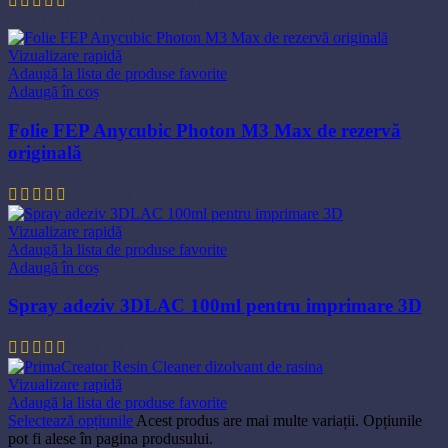
curent este: 105,80 lei.
Vizualizare rapidă
Adaugă la lista de produse favorite
Adaugă în coș
Folie FEP Anycubic Photon M3 Max de rezervă
originală
181,60
lei
Vizualizare rapidă
Adaugă la lista de produse favorite
Adaugă în coș
Spray adeziv 3DLAC 100ml pentru imprimare 3D
63,50
lei
Vizualizare rapidă
Adaugă la lista de produse favorite
Selectează opțiunile
Acest produs are mai multe variații. Opțiunile
pot fi alese în pagina produsului.