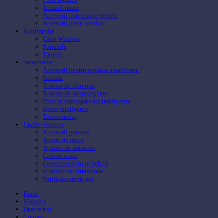
Termoformare
Accesorii imprimante textile
Accesorii prese termice
Multimedia
Căsti Wireless
Portabile
Tablete
Smarthome
Accesorii pentru produse smarthome
Senzori
Sisteme de iluminat
Sisteme de supraveghere
Prize și întrerupătoare inteligente
Relee inteligente
Telecomenzi
Unelte electrice
Accesorii gravura
Aparat de taiere
Aparate de măsurare
Compresoare
Convertor Foto în Schiță
Curatare cu ultrasunete
Purificatoare de aer
Home
Magazin
Despre noi
Contact