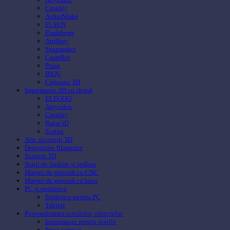
Creality
AnkerMake
FLSUN
Flashforge
Artillery
Snapmaker
CreatBot
Prusa
BIQU
Creioane 3D
Imprimante 3D cu rășină
ELEGOO
Anycubic
Creality
Raise3D
Zortax
Alte accesorii 3D
Depozitare filamente
Scanere 3D
Stații de întărire și spălare
Mașini de gravură cu CNC
Mașini de gravură cu laser
PC și periferice
Periferice pentru PC
Tablete
Personalizarea textilelor, obiectelor
Imprimante pentru textile
Prese termice