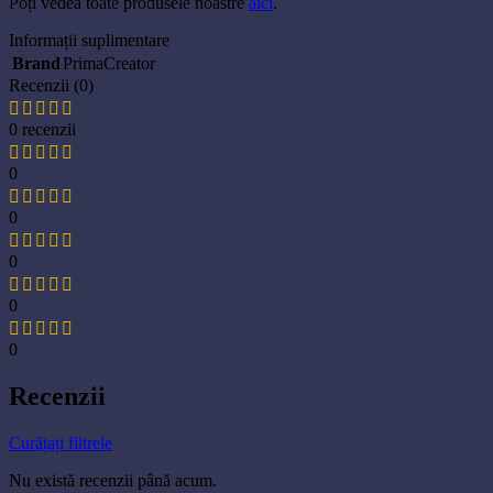
Poți vedea toate produsele noastre
aici
.
Informații suplimentare
Brand
PrimaCreator
Recenzii (0)
0 recenzii
0
0
0
0
0
Recenzii
Curățați filtrele
Nu există recenzii până acum.