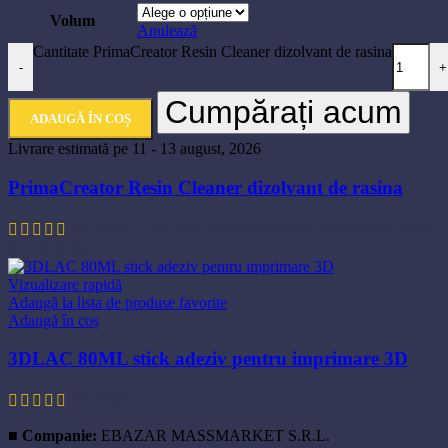
Volum
Anulează
Cantitate PrimaCreator Resin Cleaner dizolvant de rasina
-
+
Cumpărați acum
ADAUGĂ ÎN COȘ
Livrare estimată pe 11 - 13 august, 2026
PrimaCreator Resin Cleaner dizolvant de rasina
84,70
lei
–
118,10
lei
Interval de prețuri: 84,70 lei până
la 118,10 lei
Vizualizare rapidă
Adaugă la lista de produse favorite
Adaugă în coș
3DLAC 80ML stick adeziv pentru imprimare 3D
44,40
lei
■
Companie:
EBAZAR MASSMARKET S.R.L.