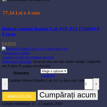
77.34 Lei x 4 rate
Hotend complet Bambu Lab P1P/ P1S FAH004-P
0.2mm
268,70
lei
Vizualizare rapidă
Adaugă la lista de produse favorite
Selectează opțiunile
Acest produs are mai multe variații. Opțiunile
pot fi alese în pagina produsului.
Diametru
Anulează
Cantitate Hotend Bambu Lab A1 cu duza otel calit
-
+
Cumpărați acum
ADAUGĂ ÎN COȘ
Livrare estimată pe 11 - 13 august, 2026