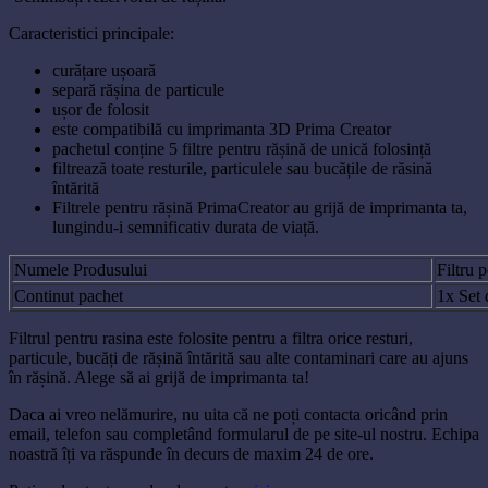
Caracteristici principale:
curățare ușoară
separă rășina de particule
ușor de folosit
este compatibilă cu imprimanta 3D Prima Creator
pachetul conține 5 filtre pentru rășină de unică folosință
filtrează toate resturile, particulele sau bucățile de răsină
întărită
Filtrele pentru rășină PrimaCreator au grijă de imprimanta ta,
lungindu-i semnificativ durata de viață.
Numele Produsului
Filtru 
Continut pachet
1x Set 
Filtrul pentru rasina este folosite pentru a filtra orice resturi,
particule, bucăți de rășină întărită sau alte contaminari care au ajuns
în rășină. Alege să ai grijă de imprimanta ta!
Daca ai vreo nelămurire, nu uita că ne poți contacta oricând prin
email, telefon sau completând formularul de pe site-ul nostru. Echipa
noastră îți va răspunde în decurs de maxim 24 de ore.