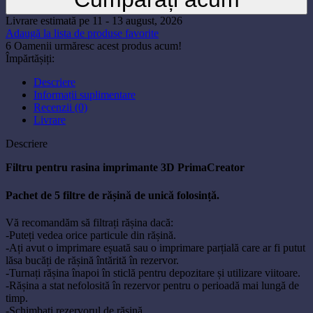
Livrare estimată pe 11 - 13 august, 2026
Adaugă la lista de produse favorite
6
Oamenii urmăresc acest produs acum!
Împărtășiți:
Descriere
Informații suplimentare
Recenzii (0)
Livrare
Descriere
Filtru pentru rasina imprimante 3D PrimaCreator
Pachet de 5 filtre de rășină de unică folosință.
Vă recomandăm să filtrați rășina dacă:
-Puteți vedea orice particule din rășină.
-Ați avut o imprimare eșuată sau o imprimare parțială care ar fi putut
lăsa bucăți de rășină întărită în rezervor.
-Turnați rășina înapoi în sticlă pentru depozitare și utilizare viitoare.
-Rășina a stat nefolosită în rezervor pentru o perioadă mai lungă de
timp.
-Schimbați rezervorul de rășină.