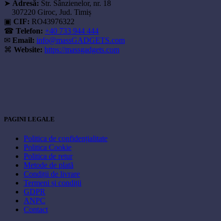
➤
Adresă:
Str. Sânzienelor, nr. 18
307220 Giroc, Jud. Timiș
▣
CIF:
RO43976322
☎
Telefon:
+40 733 944 444
✉
Email:
info@massGADGETS.com
⌘
Website:
https://massgadgets.com
PAGINI LEGALE
Politica de confidențialitate
Politica Cookie
Politica de retur
Metode de plată
Condiții de livrare
Termeni și condiții
GDPR
ANPC
Contact