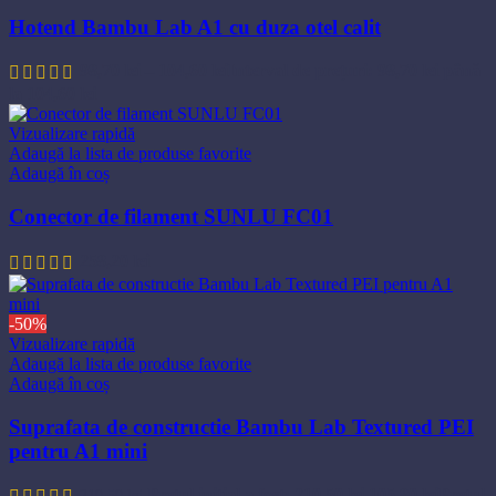
Hotend Bambu Lab A1 cu duza otel calit
98,70
lei
–
104,60
lei
Interval de prețuri: 98,70 lei până
la 104,60 lei
Vizualizare rapidă
Adaugă la lista de produse favorite
Adaugă în coș
Conector de filament SUNLU FC01
258,20
lei
-50%
Vizualizare rapidă
Adaugă la lista de produse favorite
Adaugă în coș
Suprafata de constructie Bambu Lab Textured PEI
pentru A1 mini
Prețul inițial a fost: 210,50 lei.
105,80
lei
Prețul
210,50
lei