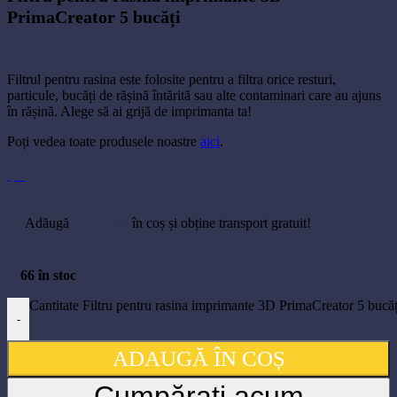
PrimaCreator 5 bucăți
22,50
lei
Filtrul pentru rasina este folosite pentru a filtra orice resturi,
particule, bucăți de rășină întărită sau alte contaminari care au ajuns
în rășină. Alege să ai grijă de imprimanta ta!
Poți vedea toate produsele noastre
aici
.
Adăugă
300,00
lei
în coș și obține transport gratuit!
66 în stoc
Cantitate Filtru pentru rasina imprimante 3D PrimaCreator 5 bucăț
-
ADAUGĂ ÎN COȘ
Cumpărați acum