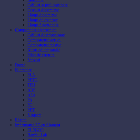
Cabluri si prelungitoare
Ceasuri decorative
Lămpi decorative
Lămpi de exterior
Lămpi funcționale
Componente electronice
Cabluri de prototipare
Componente active
Componente pasive
Kituri educaționale
Plăci de circuite
Senzori
Drone
Filamente
PLA
PETG
TPU
ABS
ASA
PA
PC
PET
Support
Rășină
Imprimante 3D cu filament
ELEGOO
Bambu Lab
Anycubic