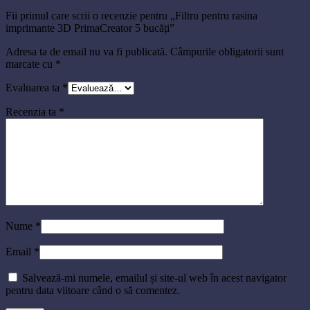
Fii primul care scrii o recenzie pentru „Filtru pentru rasina
imprimante 3D PrimaCreator 5 bucăți”
Adresa ta de email nu va fi publicată.
Câmpurile obligatorii sunt
marcate cu
*
Evaluarea ta
*
Recenzia ta
*
Nume
*
Email
*
Salvează-mi numele, emailul și site-ul web în acest navigator
pentru data viitoare când o să comentez.