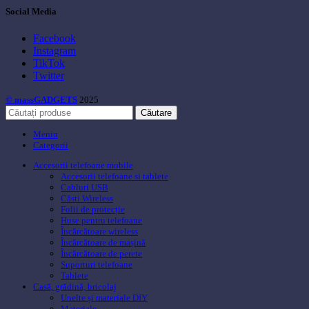
Social Media
Facebook
Instagram
TikTok
Twitter
© massGADGETS
2025
Căutare
Meniu
Categorii
Accesorii telefoane mobile
Accesorii telefoane si tablete
Cabluri USB
Căsti Wireless
Folii de protecție
Huse pentru telefoane
Încărcătoare wireless
Încărcătoare de mașină
Încărcătoare de perete
Suporturi telefoane
Tablete
Casă, grădină, bricolaj
Unelte și materiale DIY
Materiale