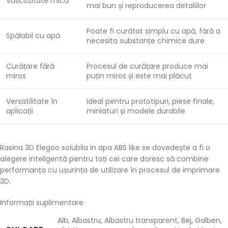
Vâscozitate mică
mai bun și reproducerea detaliilor
Poate fi curâtat simplu cu apă, fără a
Spălabil cu apă
necesita substanțe chimice dure
Curățare fără
Procesul de curățare produce mai
miros
puțin miros și este mai plăcut
Versatilitate în
Ideal pentru prototipuri, piese finale,
aplicații
miniaturi și modele durabile
Rasina 3D Elegoo solubila in apa ABS like se dovedește a fi o
alegere inteligentă pentru toți cei care doresc să combine
performanța cu ușurința de utilizare în procesul de imprimare
3D.
Informații suplimentare
Alb
,
Albastru
,
Albastru transparent
,
Bej
,
Galben
,