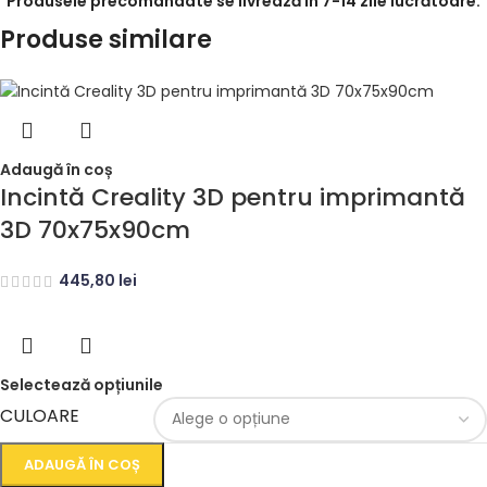
Produsele precomandate se livrează în 7-14 zile lucrătoare.
Produse similare
Adaugă în coș
Incintă Creality 3D pentru imprimantă
3D 70x75x90cm
445,80
lei
Selectează opțiunile
CULOARE
ADAUGĂ ÎN COȘ