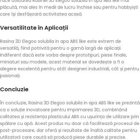
face utilizarea Rasinei 3D Elegoo solubila in apa ABS like mai
plăcută, mai ales în medii de lucru închise sau pentru hobbyiști
care își desfășoară activitatea acasă.
Versatilitate în Aplicații
Rasina 3D Elegoo solubila in apa ABS like este extrem de
versatilă, fiind potrivită pentru o gamă largă de aplicații.
Indiferent dacă este vorba despre prototipuri, piese finale,
miniaturi sau modele, acest material se dovedește a fi o
alegere excelentă pentru atât designeri industriali, cât și pentru
pasionați.
Concluzie
În concluzie, Rasina 3D Elegoo solubila in apa ABS like se prezintă
ca o soluție inovatoare pentru imprimarea 3D, combinând
calitatea și rezistența plasticului ABS cu ușurința de utilizare prin
spălare cu apă. Acest produs nu doar că facilitează procesul de
post-procesare, dar oferă și rezultate de înaltă calitate pentru
utilizatorii care caută să producă piese durabile și precise.