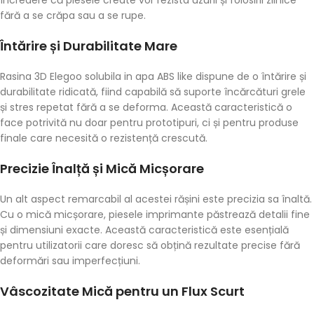
încredere că piesele create vor rezista uzurii și folosirii zilnice
fără a se crăpa sau a se rupe.
Întărire și Durabilitate Mare
Rasina 3D Elegoo solubila in apa ABS like dispune de o întărire și
durabilitate ridicată, fiind capabilă să suporte încărcături grele
și stres repetat fără a se deforma. Această caracteristică o
face potrivită nu doar pentru prototipuri, ci și pentru produse
finale care necesită o rezistență crescută.
Precizie Înalță și Mică Micșorare
Un alt aspect remarcabil al acestei rășini este precizia sa înaltă.
Cu o mică micșorare, piesele imprimante păstrează detalii fine
și dimensiuni exacte. Această caracteristică este esențială
pentru utilizatorii care doresc să obțină rezultate precise fără
deformări sau imperfecțiuni.
Vâscozitate Mică pentru un Flux Scurt