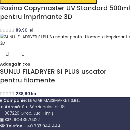
Rasina Copymaster UV Standard 500ml
pentru imprimante 3D
89,90
lei
Adaugă în coș
SUNLU FILADRYER S1 PLUS uscator
pentru filamente
288,80
lei
■
Companie:
EBAZAR MASSMARKET S.R.L.
➤
Adresă:
Str. Sânzienelor, nr. 18
307220 Giroc, Jud. Timiș
▣
CIF:
RO43976322
☎
Telefon:
+40 733 944 444