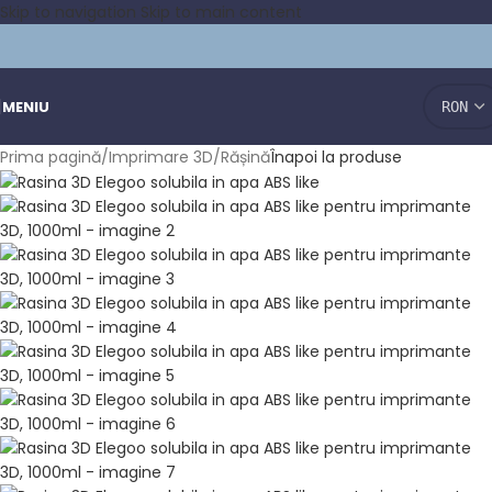
Skip to navigation
Skip to main content
MENIU
Prima pagină
/
Imprimare 3D
/
Rășină
Înapoi la produse