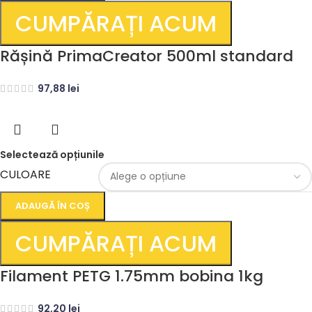
CUMPĂRAȚI ACUM
Rășină PrimaCreator 500ml standard
97,88
lei
Selectează opțiunile
CULOARE
ADAUGĂ ÎN COȘ
CUMPĂRAȚI ACUM
Filament PETG 1.75mm bobina 1kg
92,20
lei