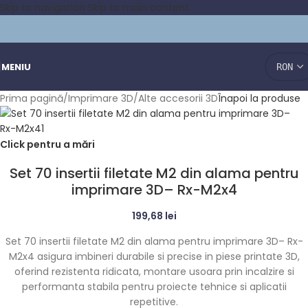
Skip to navigation
Skip to main content
MENIU
Prima pagină
/
Imprimare 3D
/
Alte accesorii 3D
Înapoi la produse
Click pentru a mări
Set 70 insertii filetate M2 din alama pentru
imprimare 3D– Rx-M2x4
199,68
lei
Set 70 insertii filetate M2 din alama pentru imprimare 3D– Rx-
M2x4 asigura imbineri durabile si precise in piese printate 3D,
oferind rezistenta ridicata, montare usoara prin incalzire si
performanta stabila pentru proiecte tehnice si aplicatii
repetitive.