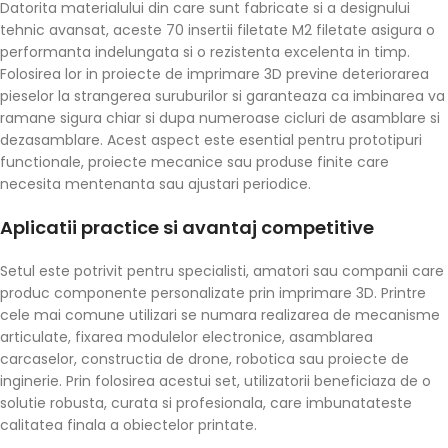
Datorita materialului din care sunt fabricate si a designului
tehnic avansat, aceste 70 insertii filetate M2 filetate asigura o
performanta indelungata si o rezistenta excelenta in timp.
Folosirea lor in proiecte de imprimare 3D previne deteriorarea
pieselor la strangerea suruburilor si garanteaza ca imbinarea va
ramane sigura chiar si dupa numeroase cicluri de asamblare si
dezasamblare. Acest aspect este esential pentru prototipuri
functionale, proiecte mecanice sau produse finite care
necesita mentenanta sau ajustari periodice.
Aplicatii practice si avantaj competitive
Setul este potrivit pentru specialisti, amatori sau companii care
produc componente personalizate prin imprimare 3D. Printre
cele mai comune utilizari se numara realizarea de mecanisme
articulate, fixarea modulelor electronice, asamblarea
carcaselor, constructia de drone, robotica sau proiecte de
inginerie. Prin folosirea acestui set, utilizatorii beneficiaza de o
solutie robusta, curata si profesionala, care imbunatateste
calitatea finala a obiectelor printate.