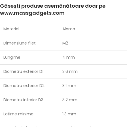
Găsești produse asemănătoare doar pe
www.massgadgets.com
Material
Alama
Dimensiune filet
M2
Lungime
4 mm
Diametru exterior D1
3.6 mm
Diametru exterior D2
3.1 mm
Diametru interior D3
3.2 mm
Latime minima
1.3 mm