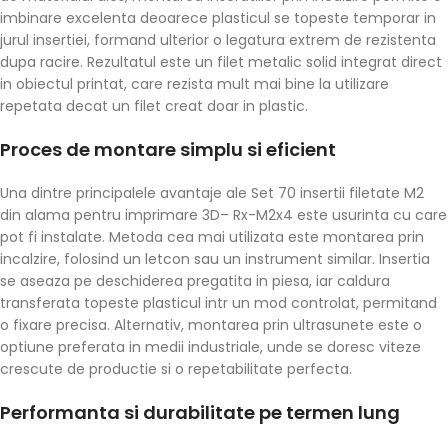
imbinare excelenta deoarece plasticul se topeste temporar in
jurul insertiei, formand ulterior o legatura extrem de rezistenta
dupa racire. Rezultatul este un filet metalic solid integrat direct
in obiectul printat, care rezista mult mai bine la utilizare
repetata decat un filet creat doar in plastic.
Proces de montare simplu si eficient
Una dintre principalele avantaje ale Set 70 insertii filetate M2
din alama pentru imprimare 3D– Rx-M2x4 este usurinta cu care
pot fi instalate. Metoda cea mai utilizata este montarea prin
incalzire, folosind un letcon sau un instrument similar. Insertia
se aseaza pe deschiderea pregatita in piesa, iar caldura
transferata topeste plasticul intr un mod controlat, permitand
o fixare precisa. Alternativ, montarea prin ultrasunete este o
optiune preferata in medii industriale, unde se doresc viteze
crescute de productie si o repetabilitate perfecta.
Performanta si durabilitate pe termen lung