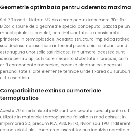
Geometrie optimizata pentru aderenta maxima
Set 70 insertii filetate M2 din alama pentru imprimare 3D– Rx-
M2x4 dispune de o geometrie special conceputa, bazata pe un
model spiralat si canelat, care imbunatateste considerabil
prinderea in termoplastice. Aceasta structura impiedica rotirea
sau deplasarea insertiei in interiorul piesei, chiar si atunci cand
este supusa unor solicitari ridicate. Prin urmare, acestea sunt
ideale pentru aplicatii care necesita stabilitate si precizie, cum
ar fi componente mecanice, carcase electronice, accesorii
personalizate si alte elemente tehnice unde fixarea cu suruburi
este esentiala.
Compatibilitate extinsa cu materiale
termoplastice
Aceste 70 insertii filetate M2 sunt concepute special pentru a fi
utilizate in materiale termoplastice folosite in mod obisnuit in
imprimarea 3D, precum PLA, ABS, PETG, Nylon sau TPU. Indiferent
de materialul ales, montarea inseratiilor prin incalzire permite o