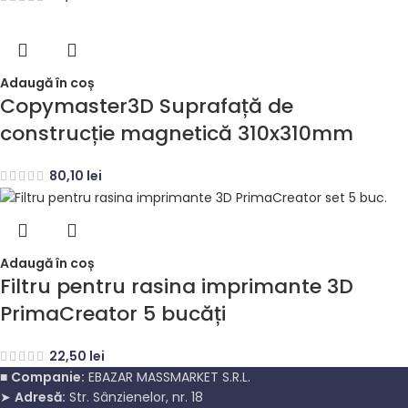
Adaugă în coș
Copymaster3D Suprafață de
construcție magnetică 310x310mm
80,10
lei
Adaugă în coș
Filtru pentru rasina imprimante 3D
PrimaCreator 5 bucăți
22,50
lei
■
Companie:
EBAZAR MASSMARKET S.R.L.
➤
Adresă:
Str. Sânzienelor, nr. 18