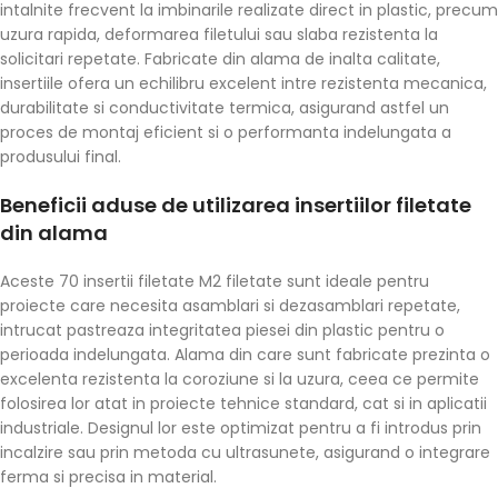
intalnite frecvent la imbinarile realizate direct in plastic, precum
uzura rapida, deformarea filetului sau slaba rezistenta la
solicitari repetate. Fabricate din alama de inalta calitate,
insertiile ofera un echilibru excelent intre rezistenta mecanica,
durabilitate si conductivitate termica, asigurand astfel un
proces de montaj eficient si o performanta indelungata a
produsului final.
Beneficii aduse de utilizarea insertiilor filetate
din alama
Aceste 70 insertii filetate M2 filetate sunt ideale pentru
proiecte care necesita asamblari si dezasamblari repetate,
intrucat pastreaza integritatea piesei din plastic pentru o
perioada indelungata. Alama din care sunt fabricate prezinta o
excelenta rezistenta la coroziune si la uzura, ceea ce permite
folosirea lor atat in proiecte tehnice standard, cat si in aplicatii
industriale. Designul lor este optimizat pentru a fi introdus prin
incalzire sau prin metoda cu ultrasunete, asigurand o integrare
ferma si precisa in material.