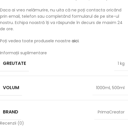
Daca ai vreo nelămurire, nu uita că ne poți contacta oricând
prin email, telefon sau completând formularul de pe site-ul
nostru. Echipa noastră îți va răspunde în decurs de maxim 24
de ore.
Poți vedea toate produsele noastre
aici
.
Informații suplimentare
GREUTATE
1 kg
VOLUM
1000ml
,
500ml
BRAND
PrimaCreator
Recenzii (0)