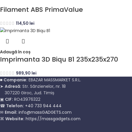
Filament ABS PrimaValue
114,50
lei
Adaugă în coș
Imprimanta 3D Biqu B1 235x235x270
989,90
lei
■
Companie:
EBAZAR MASSMARKET S.R.L.
➤
Adresă:
Str. Sânzienelor, nr. 18
307220 Giroc, Jud. Timiș
▣
CIF:
RO43976322
☎
Telefon:
+40 733 944 444
✉
Email:
info@massGADGETS.com
⌘
Website:
https://massgadgets.com