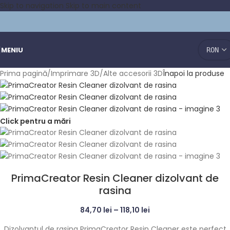
Skip to navigation
Skip to main content
MENIU
Prima pagină
/
Imprimare 3D
/
Alte accesorii 3D
Înapoi la produse
Click pentru a mări
PrimaCreator Resin Cleaner dizolvant de
rasina
84,70
lei
–
118,10
lei
Dizolvantul de rasina PrimaCreator Resin Cleaner este perfect