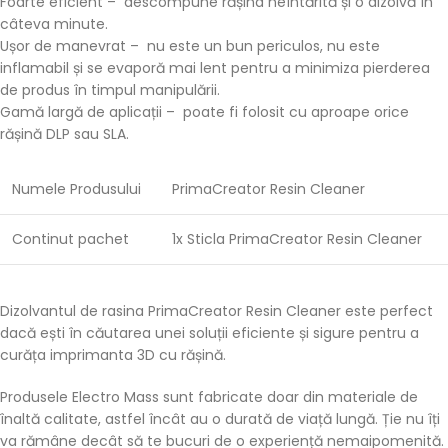
Foarte eficient – ​​ descompune rășina neîntărită și o dizolvă în
câteva minute.
Ușor de manevrat – nu este un bun periculos, nu este
inflamabil și se evaporă mai lent pentru a minimiza pierderea
de produs în timpul manipulării.
Gamă largă de aplicații – poate fi folosit cu aproape orice
rășină DLP sau SLA.
Numele Produsului
PrimaCreator Resin Cleaner
Continut pachet
1x Sticla PrimaCreator Resin Cleaner
Dizolvantul de rasina PrimaCreator Resin Cleaner este perfect
dacă ești în căutarea unei soluții eficiente și sigure pentru a
curăța imprimanta 3D cu rășină.
Produsele Electro Mass sunt fabricate doar din materiale de
înaltă calitate, astfel încât au o durată de viață lungă. Ție nu îți
va rămâne decât să te bucuri de o experiență nemaipomenită.