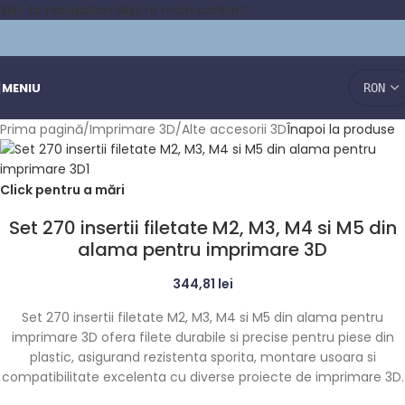
Skip to navigation
Skip to main content
MENIU
Prima pagină
/
Imprimare 3D
/
Alte accesorii 3D
Înapoi la produse
Click pentru a mări
Set 270 insertii filetate M2, M3, M4 si M5 din
alama pentru imprimare 3D
344,81
lei
Set 270 insertii filetate M2, M3, M4 si M5 din alama pentru
imprimare 3D ofera filete durabile si precise pentru piese din
plastic, asigurand rezistenta sporita, montare usoara si
compatibilitate excelenta cu diverse proiecte de imprimare 3D.