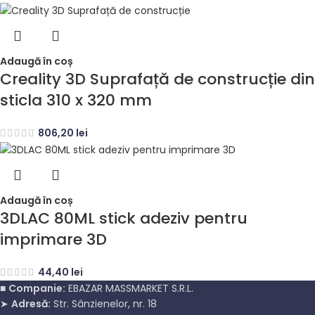
Adaugă în coș
Creality 3D Suprafață de construcție din
sticla 310 x 320 mm
806,20
lei
Adaugă în coș
3DLAC 80ML stick adeziv pentru
imprimare 3D
44,40
lei
■
Companie:
EBAZAR MASSMARKET S.R.L.
➤
Adresă:
Str. Sânzienelor, nr. 18