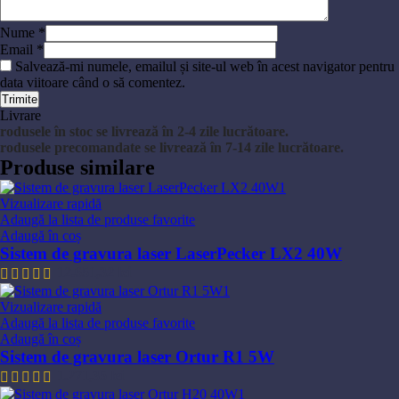
Nume
*
Email
*
Salvează-mi numele, emailul și site-ul web în acest navigator pentru
data viitoare când o să comentez.
Livrare
rodusele în stoc se livrează în 2-4 zile lucrătoare.
rodusele precomandate se livrează în 7-14 zile lucrătoare.
Produse similare
Vizualizare rapidă
Adaugă la lista de produse favorite
Adaugă în coș
Sistem de gravura laser LaserPecker LX2 40W
12.651,32
lei
Vizualizare rapidă
Adaugă la lista de produse favorite
Adaugă în coș
Sistem de gravura laser Ortur R1 5W
1.271,35
lei