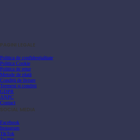
PAGINI LEGALE
Politica de confidențialitate
Politica Cookie
Politica de retur
Metode de plată
Condiții de livrare
Termeni și condiții
GDPR
ANPC
Contact
SOCIAL MEDIA
Facebook
Instagram
TikTok
Twitter