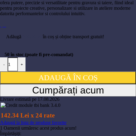
ofera putere, precizie si versatilitate pentru gravura si taiere, fiind ideal
pentru proiecte creative, personalizare si utilizare in ateliere moderne
datorita performantelor si controlului intuitiv.
Adăugă
300,00
lei
în coș și obține transport gratuit!
50 în stoc (poate fi pre-comandat)
Cantitate Sistem de gravura Elegoo Phecda 20w + set Air Assist 400
-
+
ADAUGĂ ÎN COȘ
Cumpărați acum
Livrare estimată pe 17.08.2026
142.34 Lei x 24 rate
Adaugă la lista de produse favorite
1
Oamenii urmăresc acest produs acum!
Împărtășiți: