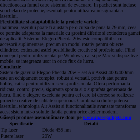
directioneaza fumul catre sistemul de evacuare. In pachet sunt incluse
si ochelari de protectie, esentiali pentru utilizarea in siguranta a
laserului.
Flexibilitate si adaptabilitate la proiecte variate
Inaltimea laserului poate fi ajustata pe o cursa de pana la 79 mm, ceea
ce permite adaptarea la materiale cu grosimi diferite si extinderea gamei
de aplicatii. Sistemul Elegoo Phecda 20w este compatibil si cu
accesorii suplimentare, precum un modul rotativ pentru obiecte
cilindrice, extinzand astfel posibilitatile creative si profesionale. Fiind
conceput pentru utilizare atat pe Windows, cat si pe Mac si dispozitive
mobile, se integreaza usor in orice flux de lucru.
Concluzie
Sistem de gravura Elegoo Phecda 20w + set Air Assist 400x400mm
este un echipament complet, robust si versatil, potrivit atat pentru
hobby, cat si pentru utilizare semi-profesionala. Ofera performanta
ridicata, control precis, siguranta sporita si o suprafata generoasa de
lucru, fiind o alegere excelenta pentru cei care isi doresc sa realizeze
proiecte creative de calitate superioara. Combinatia dintre puterea
laserului, tehnologia Air Assist si functionalitatile avansate transforma
acest sistem intr-o solutie fiabila pentru orice atelier modern.
Găsești produse asemănătoare doar pe
www.massgadgets.com
Specificatie
Detalii
Tip laser
Dioda 455 nm
Putere laser
20W