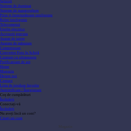
Senzori
Sisteme de iluminat
Sisteme de supraveghere
Prize și întrerupătoare inteligente
Relee inteligente
Telecomenzi
Unelte electrice
Accesorii gravura
Aparat de taiere
Aparate de măsurare
Compresoare
Convertor Foto în Schiță
Curatare cu ultrasunete
Purificatoare de aer
Home
Magazin
Despre noi
Contact
Lista de produse favorite
Autentificare / Înregistrare
Coș de cumpărături
Închideți
Conectați-vă
Închideți
Nu aveți încă un cont?
Creați un cont
Magazin