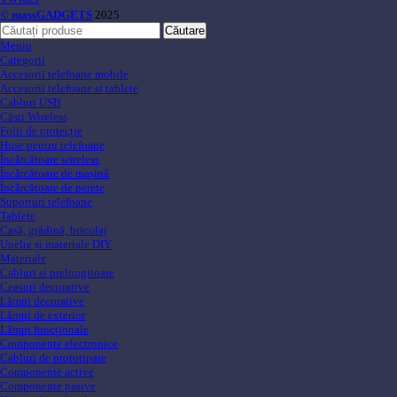
© massGADGETS
2025
Căutare
Meniu
Categorii
Accesorii telefoane mobile
Accesorii telefoane si tablete
Cabluri USB
Căsti Wireless
Folii de protecție
Huse pentru telefoane
Încărcătoare wireless
Încărcătoare de mașină
Încărcătoare de perete
Suporturi telefoane
Tablete
Casă, grădină, bricolaj
Unelte și materiale DIY
Materiale
Cabluri si prelungitoare
Ceasuri decorative
Lămpi decorative
Lămpi de exterior
Lămpi funcționale
Componente electronice
Cabluri de prototipare
Componente active
Componente pasive