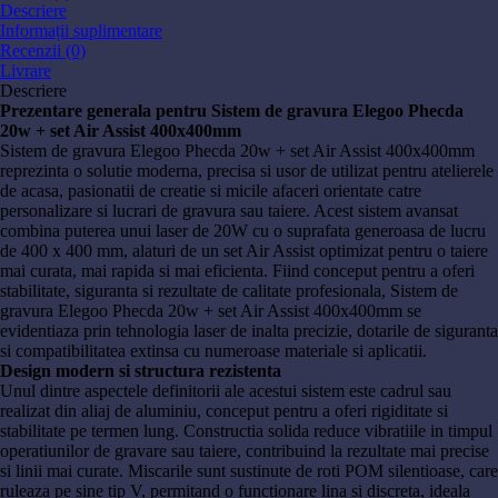
Descriere
Informații suplimentare
Recenzii (0)
Livrare
Descriere
Prezentare generala pentru Sistem de gravura Elegoo Phecda
20w + set Air Assist 400x400mm
Sistem de gravura Elegoo Phecda 20w + set Air Assist 400x400mm
reprezinta o solutie moderna, precisa si usor de utilizat pentru atelierele
de acasa, pasionatii de creatie si micile afaceri orientate catre
personalizare si lucrari de gravura sau taiere. Acest sistem avansat
combina puterea unui laser de 20W cu o suprafata generoasa de lucru
de 400 x 400 mm, alaturi de un set Air Assist optimizat pentru o taiere
mai curata, mai rapida si mai eficienta. Fiind conceput pentru a oferi
stabilitate, siguranta si rezultate de calitate profesionala, Sistem de
gravura Elegoo Phecda 20w + set Air Assist 400x400mm se
evidentiaza prin tehnologia laser de inalta precizie, dotarile de siguranta
si compatibilitatea extinsa cu numeroase materiale si aplicatii.
Design modern si structura rezistenta
Unul dintre aspectele definitorii ale acestui sistem este cadrul sau
realizat din aliaj de aluminiu, conceput pentru a oferi rigiditate si
stabilitate pe termen lung. Constructia solida reduce vibratiile in timpul
operatiunilor de gravare sau taiere, contribuind la rezultate mai precise
si linii mai curate. Miscarile sunt sustinute de roti POM silentioase, care
ruleaza pe sine tip V, permitand o functionare lina si discreta, ideala