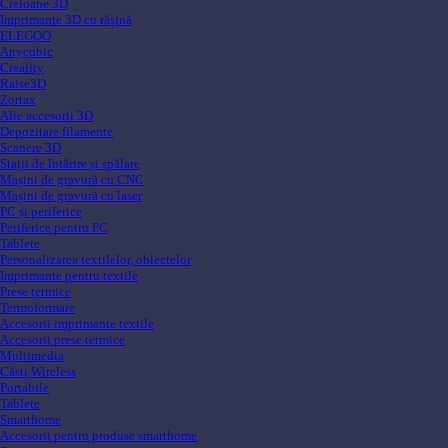
Creioane 3D
Imprimante 3D cu rășină
ELEGOO
Anycubic
Creality
Raise3D
Zortax
Alte accesorii 3D
Depozitare filamente
Scanere 3D
Stații de întărire și spălare
Mașini de gravură cu CNC
Mașini de gravură cu laser
PC și periferice
Periferice pentru PC
Tablete
Personalizarea textilelor, obiectelor
Imprimante pentru textile
Prese termice
Termoformare
Accesorii imprimante textile
Accesorii prese termice
Multimedia
Căsti Wireless
Portabile
Tablete
Smarthome
Accesorii pentru produse smarthome