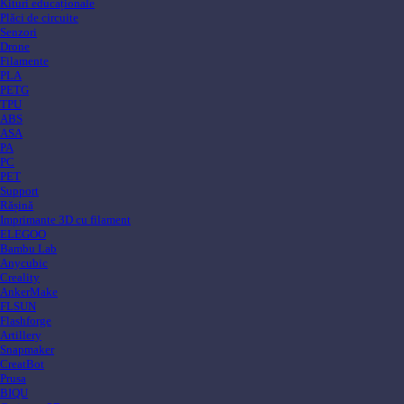
Kituri educaționale
Plăci de circuite
Senzori
Drone
Filamente
PLA
PETG
TPU
ABS
ASA
PA
PC
PET
Support
Rășină
Imprimante 3D cu filament
ELEGOO
Bambu Lab
Anycubic
Creality
AnkerMake
FLSUN
Flashforge
Artillery
Snapmaker
CreatBot
Prusa
BIQU