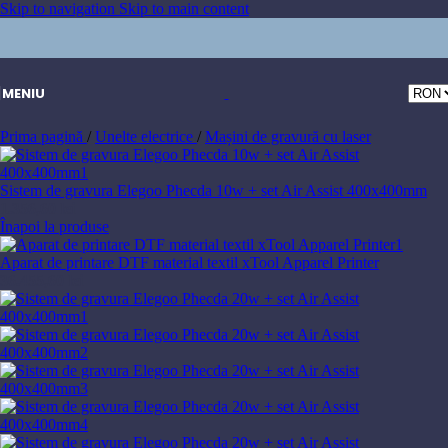
Skip to navigation
Skip to main content
MENIU
Prima pagină
/
Unelte electrice
/
Mașini de gravură cu laser
Sistem de gravura Elegoo Phecda 10w + set Air Assist 400x400mm
1.356,60
lei
Înapoi la produse
Aparat de printare DTF material textil xTool Apparel Printer
36.455,60
lei