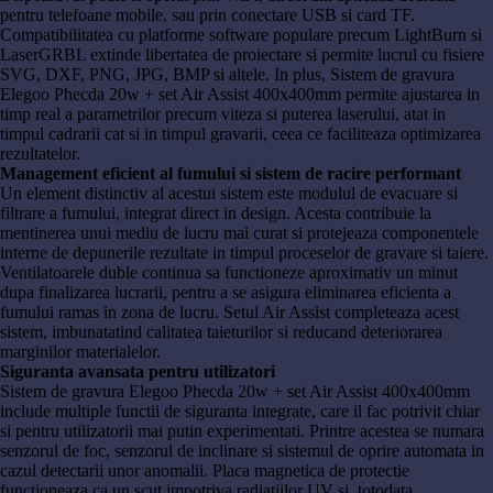
pentru telefoane mobile, sau prin conectare USB si card TF.
Compatibilitatea cu platforme software populare precum LightBurn si
LaserGRBL extinde libertatea de proiectare si permite lucrul cu fisiere
SVG, DXF, PNG, JPG, BMP si altele. In plus, Sistem de gravura
Elegoo Phecda 20w + set Air Assist 400x400mm permite ajustarea in
timp real a parametrilor precum viteza si puterea laserului, atat in
timpul cadrarii cat si in timpul gravarii, ceea ce faciliteaza optimizarea
rezultatelor.
Management eficient al fumului si sistem de racire performant
Un element distinctiv al acestui sistem este modulul de evacuare si
filtrare a fumului, integrat direct in design. Acesta contribuie la
mentinerea unui mediu de lucru mai curat si protejeaza componentele
interne de depunerile rezultate in timpul proceselor de gravare si taiere.
Ventilatoarele duble continua sa functioneze aproximativ un minut
dupa finalizarea lucrarii, pentru a se asigura eliminarea eficienta a
fumului ramas in zona de lucru. Setul Air Assist completeaza acest
sistem, imbunatatind calitatea taieturilor si reducand deteriorarea
marginilor materialelor.
Siguranta avansata pentru utilizatori
Sistem de gravura Elegoo Phecda 20w + set Air Assist 400x400mm
include multiple functii de siguranta integrate, care il fac potrivit chiar
si pentru utilizatorii mai putin experimentati. Printre acestea se numara
senzorul de foc, senzorul de inclinare si sistemul de oprire automata in
cazul detectarii unor anomalii. Placa magnetica de protectie
functioneaza ca un scut impotriva radiatiilor UV si, totodata,