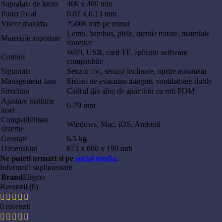
Suprafata de lucru
400 x 400 mm
Punct focal
0.07 x 0.13 mm
Viteza maxima
25000 mm pe minut
Lemn, bambus, piele, metale tratate, materiale
Materiale suportate
sintetice
WiFi, USB, card TF, aplicatii software
Control
compatibile
Siguranta
Senzor foc, senzor inclinare, oprire automata
Management fum
Sistem de evacuare integrat, ventilatoare duble
Structura
Cadrul din aliaj de aluminiu cu roti POM
Ajustare inaltime
0-79 mm
laser
Compatibilitate
Windows, Mac, iOS, Android
sisteme
Greutate
6.5 kg
Dimensiuni
673 x 660 x 190 mm
Ne puteti urmari si pe
social media
.
Informații suplimentare
Brand
Elegoo
Recenzii (0)
0 recenzii