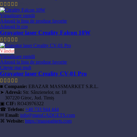
865,70
lei
Vizualizare rapidă
Adaugă la lista de produse favorite
Adaugă în coș
Gravator laser Creality Falcon 10W
1.585,50
lei
Vândut
Vizualizare rapidă
Adaugă la lista de produse favorite
Citește mai mult
Gravator laser Creality CV-01 Pro
1.203,50
lei
■
Companie:
EBAZAR MASSMARKET S.R.L.
➤
Adresă:
Str. Sânzienelor, nr. 18
307220 Giroc, Jud. Timiș
▣
CIF:
RO43976322
☎
Telefon:
+40 733 944 444
✉
Email:
info@massGADGETS.com
⌘
Website:
https://massgadgets.com