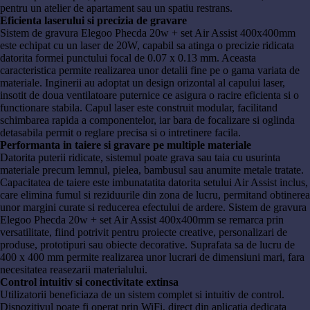
pentru un atelier de apartament sau un spatiu restrans.
Eficienta laserului si precizia de gravare
Sistem de gravura Elegoo Phecda 20w + set Air Assist 400x400mm
este echipat cu un laser de 20W, capabil sa atinga o precizie ridicata
datorita formei punctului focal de 0.07 x 0.13 mm. Aceasta
caracteristica permite realizarea unor detalii fine pe o gama variata de
materiale. Inginerii au adoptat un design orizontal al capului laser,
insotit de doua ventilatoare puternice ce asigura o racire eficienta si o
functionare stabila. Capul laser este construit modular, facilitand
schimbarea rapida a componentelor, iar bara de focalizare si oglinda
detasabila permit o reglare precisa si o intretinere facila.
Performanta in taiere si gravare pe multiple materiale
Datorita puterii ridicate, sistemul poate grava sau taia cu usurinta
materiale precum lemnul, pielea, bambusul sau anumite metale tratate.
Capacitatea de taiere este imbunatatita datorita setului Air Assist inclus,
care elimina fumul si reziduurile din zona de lucru, permitand obtinerea
unor margini curate si reducerea efectului de ardere. Sistem de gravura
Elegoo Phecda 20w + set Air Assist 400x400mm se remarca prin
versatilitate, fiind potrivit pentru proiecte creative, personalizari de
produse, prototipuri sau obiecte decorative. Suprafata sa de lucru de
400 x 400 mm permite realizarea unor lucrari de dimensiuni mari, fara
necesitatea reasezarii materialului.
Control intuitiv si conectivitate extinsa
Utilizatorii beneficiaza de un sistem complet si intuitiv de control.
Dispozitivul poate fi operat prin WiFi, direct din aplicatia dedicata