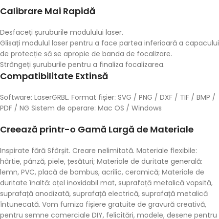
Calibrare Mai Rapidă
Desfaceți șuruburile modulului laser.
Glisați modulul laser pentru a face partea inferioară a capacului
de protecție să se apropie de banda de focalizare.
Strângeți șuruburile pentru a finaliza focalizarea.
Compatibilitate Extinsă
Software: LaserGRBL. Format fișier: SVG / PNG / DXF / TIF / BMP /
PDF / NG Sistem de operare: Mac OS / Windows
Creează printr-o Gamă Largă de Materiale
Inspirate fără Sfârșit. Creare nelimitată. Materiale flexibile:
hârtie, pânză, piele, țesături; Materiale de duritate generală:
lemn, PVC, placă de bambus, acrilic, ceramică; Materiale de
duritate înaltă: oțel inoxidabil mat, suprafață metalică vopsită,
suprafață anodizată, suprafață electrică, suprafață metalică
întunecată. Vom furniza fișiere gratuite de gravură creativă,
pentru semne comerciale DIY, felicitări, modele, desene pentru