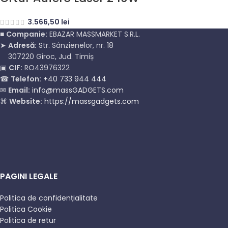
3.566,50
lei
■
Companie:
EBAZAR MASSMARKET S.R.L.
➤
Adresă:
Str. Sânzienelor, nr. 18
307220 Giroc, Jud. Timiș
▣
CIF:
RO43976322
☎
Telefon:
+40 733 944 444
✉
Email:
info@massGADGETS.com
⌘
Website:
https://massgadgets.com
PAGINI LEGALE
Politica de confidențialitate
Politica Cookie
Politica de retur