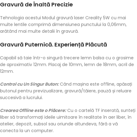
Gravură de Înaltă Precizie
Tehnologia acestui Modul gravură laser Creality 5W cu mai
multe lentile comprimă dimensiunea punctului la 0,06mm,
arătând mai multe detalii în gravură.
Gravură Puternică. Experiență Plăcută
Capabil să taie într-o singură trecere lemn balsa cu o grosime
de aproximativ 12mm. Placaj de 10mm, lemn de 18mm, acril de
12mm.
Control cu Un Singur Buton:
Când mașina este offline, apăsați
butonul pentru previzualizare, gravură/tăiere, pauză și reluare
succesivă a lucrului.
Crearea Offline este o Plăcere:
Cu o cartelă TF inserată, sunteți
liber să transformați ideile uimitoare în realitate în aer liber, în
atelier, depozit, subsol sau oriunde altundeva, fără a vă
conecta la un computer.