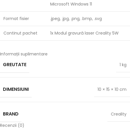
Microsoft Windows 11
Format fisier
.jpeg, .jpg, .png, .bmp, .svg
Continut pachet
1x Modul gravură laser Creality 5W
Informații suplimentare
GREUTATE
1 kg
DIMENSIUNI
10 × 15 × 10 cm
BRAND
Creality
Recenzii (0)