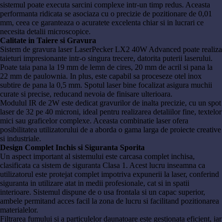
sistemul poate executa sarcini complexe intr-un timp redus. Aceasta
performanta ridicata se asociaza cu o precizie de pozitionare de 0,01
mm, ceea ce garanteaza o acuratete excelenta chiar si in lucrari ce
necesita detalii microscopice.
Calitate in Taiere si Gravura
Sistem de gravura laser LaserPecker LX2 40W Advanced poate realiza
taieturi impresionante intr-o singura trecere, datorita puterii laserului.
Poate taia pana la 19 mm de lemn de cires, 20 mm de acril si pana la
22 mm de paulownia. In plus, este capabil sa proceseze otel inox
subtire de pana la 0,5 mm. Spotul laser bine focalizat asigura muchii
curate si precise, reducand nevoia de finisare ulterioara.
Modulul IR de 2W este dedicat gravurilor de inalta precizie, cu un spot
laser de 32 pe 40 microni, ideal pentru realizarea detaliilor fine, textelor
mici sau graficelor complexe. Aceasta combinatie laser ofera
posibilitatea utilizatorului de a aborda o gama larga de proiecte creative
si industriale.
Design Complet Inchis si Siguranta Sporita
Un aspect important al sistemului este carcasa complet inchisa,
clasificata ca sistem de siguranta Clasa 1. Acest lucru inseamna ca
utilizatorul este protejat complet impotriva expunerii la laser, conferind
siguranta in utilizare atat in medii profesionale, cat si in spatii
interioare. Sistemul dispune de o usa frontala si un capac superior,
ambele permitand acces facil la zona de lucru si facilitand pozitionarea
materialelor.
Filtrarea fumului si a particulelor daunatoare este gestionata eficient, iar