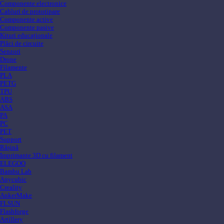
Componente electronice
Cabluri de prototipare
Componente active
Componente pasive
Kituri educaționale
Plăci de circuite
Senzori
Drone
Filamente
PLA
PETG
TPU
ABS
ASA
PA
PC
PET
Support
Rășină
Imprimante 3D cu filament
ELEGOO
Bambu Lab
Anycubic
Creality
AnkerMake
FLSUN
Flashforge
Artillery