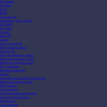
Snapmaker
CreatBot
Prusa
BIQU
Creioane 3D
Imprimante 3D cu rășină
ELEGOO
Anycubic
Creality
Raise3D
Zortax
Alte accesorii 3D
Depozitare filamente
Scanere 3D
Stații de întărire și spălare
Mașini de gravură cu CNC
Mașini de gravură cu laser
PC și periferice
Periferice pentru PC
Tablete
Personalizarea textilelor, obiectelor
Imprimante pentru textile
Prese termice
Termoformare
Accesorii imprimante textile
Accesorii prese termice
Multimedia
Căsti Wireless