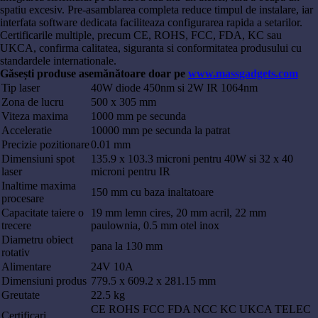
spatiu excesiv. Pre-asamblarea completa reduce timpul de instalare, iar
interfata software dedicata faciliteaza configurarea rapida a setarilor.
Certificarile multiple, precum CE, ROHS, FCC, FDA, KC sau
UKCA, confirma calitatea, siguranta si conformitatea produsului cu
standardele internationale.
Găsești produse asemănătoare doar pe
www.massgadgets.com
Tip laser
40W diode 450nm si 2W IR 1064nm
Zona de lucru
500 x 305 mm
Viteza maxima
1000 mm pe secunda
Acceleratie
10000 mm pe secunda la patrat
Precizie pozitionare
0.01 mm
Dimensiuni spot
135.9 x 103.3 microni pentru 40W si 32 x 40
laser
microni pentru IR
Inaltime maxima
150 mm cu baza inaltatoare
procesare
Capacitate taiere o
19 mm lemn cires, 20 mm acril, 22 mm
trecere
paulownia, 0.5 mm otel inox
Diametru obiect
pana la 130 mm
rotativ
Alimentare
24V 10A
Dimensiuni produs
779.5 x 609.2 x 281.15 mm
Greutate
22.5 kg
CE ROHS FCC FDA NCC KC UKCA TELEC
Certificari