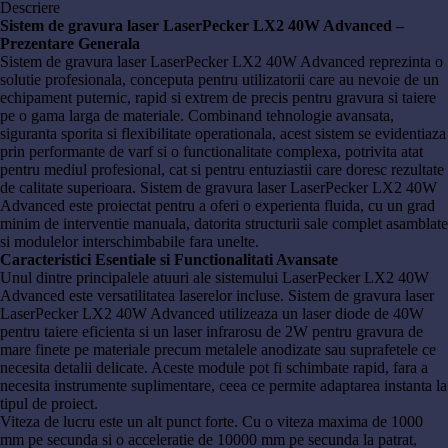
Descriere
Sistem de gravura laser LaserPecker LX2 40W Advanced –
Prezentare Generala
Sistem de gravura laser LaserPecker LX2 40W Advanced reprezinta o
solutie profesionala, conceputa pentru utilizatorii care au nevoie de un
echipament puternic, rapid si extrem de precis pentru gravura si taiere
pe o gama larga de materiale. Combinand tehnologie avansata,
siguranta sporita si flexibilitate operationala, acest sistem se evidentiaza
prin performante de varf si o functionalitate complexa, potrivita atat
pentru mediul profesional, cat si pentru entuziastii care doresc rezultate
de calitate superioara. Sistem de gravura laser LaserPecker LX2 40W
Advanced este proiectat pentru a oferi o experienta fluida, cu un grad
minim de interventie manuala, datorita structurii sale complet asamblate
si modulelor interschimbabile fara unelte.
Caracteristici Esentiale si Functionalitati Avansate
Unul dintre principalele atuuri ale sistemului LaserPecker LX2 40W
Advanced este versatilitatea laserelor incluse. Sistem de gravura laser
LaserPecker LX2 40W Advanced utilizeaza un laser diode de 40W
pentru taiere eficienta si un laser infrarosu de 2W pentru gravura de
mare finete pe materiale precum metalele anodizate sau suprafetele ce
necesita detalii delicate. Aceste module pot fi schimbate rapid, fara a
necesita instrumente suplimentare, ceea ce permite adaptarea instanta la
tipul de proiect.
Viteza de lucru este un alt punct forte. Cu o viteza maxima de 1000
mm pe secunda si o acceleratie de 10000 mm pe secunda la patrat,