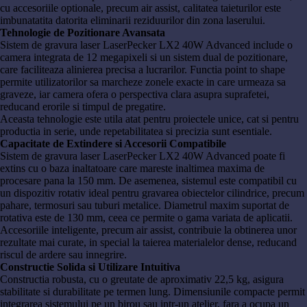
cu accesoriile optionale, precum air assist, calitatea taieturilor este
imbunatatita datorita eliminarii reziduurilor din zona laserului.
Tehnologie de Pozitionare Avansata
Sistem de gravura laser LaserPecker LX2 40W Advanced include o
camera integrata de 12 megapixeli si un sistem dual de pozitionare,
care faciliteaza alinierea precisa a lucrarilor. Functia point to shape
permite utilizatorilor sa marcheze zonele exacte in care urmeaza sa
graveze, iar camera ofera o perspectiva clara asupra suprafetei,
reducand erorile si timpul de pregatire.
Aceasta tehnologie este utila atat pentru proiectele unice, cat si pentru
productia in serie, unde repetabilitatea si precizia sunt esentiale.
Capacitate de Extindere si Accesorii Compatibile
Sistem de gravura laser LaserPecker LX2 40W Advanced poate fi
extins cu o baza inaltatoare care mareste inaltimea maxima de
procesare pana la 150 mm. De asemenea, sistemul este compatibil cu
un dispozitiv rotativ ideal pentru gravarea obiectelor cilindrice, precum
pahare, termosuri sau tuburi metalice. Diametrul maxim suportat de
rotativa este de 130 mm, ceea ce permite o gama variata de aplicatii.
Accesoriile inteligente, precum air assist, contribuie la obtinerea unor
rezultate mai curate, in special la taierea materialelor dense, reducand
riscul de ardere sau innegrire.
Constructie Solida si Utilizare Intuitiva
Constructia robusta, cu o greutate de aproximativ 22,5 kg, asigura
stabilitate si durabilitate pe termen lung. Dimensiunile compacte permit
integrarea sistemului pe un birou sau intr-un atelier, fara a ocupa un