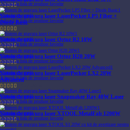
Adaugă la lista de produse favorite
12.651,32
lei
Vizualizare rapidă
Sistem de gravura laser LaserPecker LP5 Fiber +
Adaugă la lista de produse favorite
Diode Basic
17.291,35
lei
Vizualizare rapidă
Sistem de gravura laser Ortur R2 10W
Adaugă la lista de produse favorite
2.939,72
lei
Vizualizare rapidă
Sistem de gravura laser Ortur H20 20W
Adaugă la lista de produse favorite
6.708,01
lei
Vizualizare rapidă
Sistem de gravura laser LaserPecker LX2 20W
Adaugă la lista de produse favorite
Advanced
14.570,85
lei
Vizualizare rapidă
Sistem de gravura laser Snapmaker Ray 40W Laser
Adaugă la lista de produse favorite
8.606,83
lei
Vizualizare rapidă
Sistem de gravura laser XTOOL MetalFab 1200W
Adaugă la lista de produse favorite
62.728,38
lei