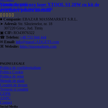
Vizualizare rapidă
Sistem de gravura laser XTOOL S1 20W cu kit de
Adaugă la lista de produse favorite
avertizare pentru incendii
10.173,07
lei
■
Companie:
EBAZAR MASSMARKET S.R.L.
➤
Adresă:
Str. Sânzienelor, nr. 18
307220 Giroc, Jud. Timiș
▣
CIF:
RO43976322
☎
Telefon:
+40 733 944 444
✉
Email:
info@massGADGETS.com
⌘
Website:
https://massgadgets.com
PAGINI LEGALE
Politica de confidențialitate
Politica Cookie
Politica de retur
Metode de plată
Condiții de livrare
Termeni și condiții
GDPR
ANPC
Contact
Social Media