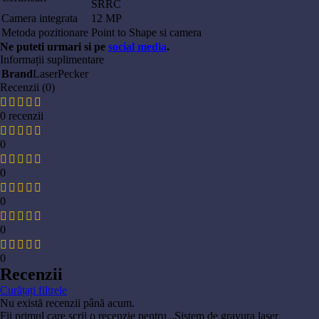
SRRC
Camera integrata
12 MP
Metoda pozitionare
Point to Shape si camera
Ne puteti urmari si pe
social media
.
Informații suplimentare
Brand
LaserPecker
Recenzii (0)
0 recenzii
0
0
0
0
0
Recenzii
Curățați filtrele
Nu există recenzii până acum.
Fii primul care scrii o recenzie pentru „Sistem de gravura laser