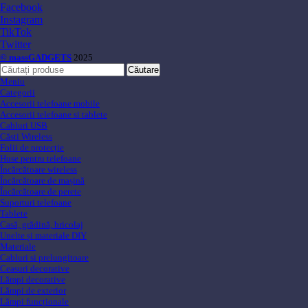
Facebook
Instagram
TikTok
Twitter
© massGADGETS
2025
Căutare
Meniu
Categorii
Accesorii telefoane mobile
Accesorii telefoane si tablete
Cabluri USB
Căsti Wireless
Folii de protecție
Huse pentru telefoane
Încărcătoare wireless
Încărcătoare de mașină
Încărcătoare de perete
Suporturi telefoane
Tablete
Casă, grădină, bricolaj
Unelte și materiale DIY
Materiale
Cabluri si prelungitoare
Ceasuri decorative
Lămpi decorative
Lămpi de exterior
Lămpi funcționale