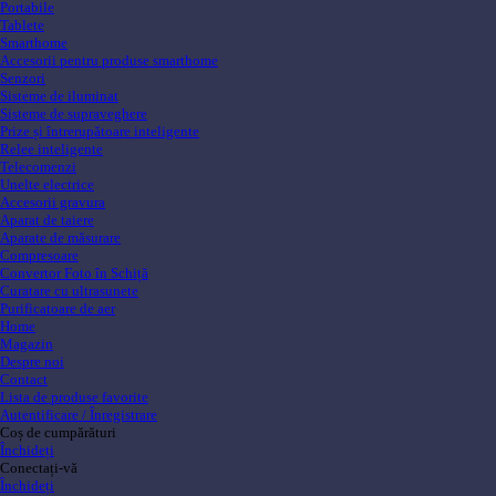
Portabile
Tablete
Smarthome
Accesorii pentru produse smarthome
Senzori
Sisteme de iluminat
Sisteme de supraveghere
Prize și întrerupătoare inteligente
Relee inteligente
Telecomenzi
Unelte electrice
Accesorii gravura
Aparat de taiere
Aparate de măsurare
Compresoare
Convertor Foto în Schiță
Curatare cu ultrasunete
Purificatoare de aer
Home
Magazin
Despre noi
Contact
Lista de produse favorite
Autentificare / Înregistrare
Coș de cumpărături
Închideți
Conectați-vă
Închideți