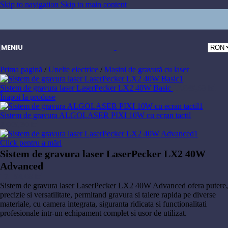
Skip to navigation
Skip to main content
MENIU
Prima pagină
/
Unelte electrice
/
Mașini de gravură cu laser
Sistem de gravura laser LaserPecker LX2 40W Basic
12.649,59
lei
Înapoi la produse
Sistem de gravura ALGOLASER PIXI 10W cu ecran tactil
2.009,30
lei
Click pentru a mări
Sistem de gravura laser LaserPecker LX2 40W
Advanced
17.194,68
lei
Sistem de gravura laser LaserPecker LX2 40W Advanced ofera putere,
precizie si versatilitate, permitand gravura si taiere rapida pe diverse
materiale, cu camera integrata, siguranta ridicata si functionalitati
profesionale intr-un echipament complet si usor de utilizat.