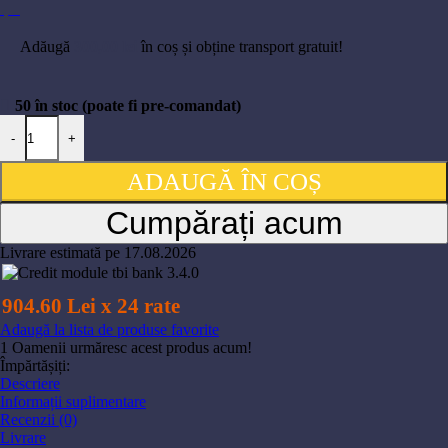
Adăugă
300,00
lei
în coș și obține transport gratuit!
50 în stoc (poate fi pre-comandat)
-
+
ADAUGĂ ÎN COȘ
Cumpărați acum
Livrare estimată pe 17.08.2026
904.60 Lei x 24 rate
Adaugă la lista de produse favorite
1
Oamenii urmăresc acest produs acum!
Împărtășiți:
Descriere
Informații suplimentare
Recenzii (0)
Livrare