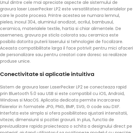
Unul dintre cele mai apreciate aspecte ale sistemului de
gravura laser LaserPecker LP2 este versatilitatea materialelor pe
care le poate procesa. Printre acestea se numara lemnul,
pielea, inoxul 304, aluminiul anodizat, acrilul, bambusul,
ceramica, materialele textile, hartia si chiar alimentele. De
asemenea, gravura pe sticla colorata sau ceramica este
posibila datorita puterii laserului si tehnologiei de focalizare.
Aceasta compatibilitate larga il face potrivit pentru mici afaceri
de personalizare sau pentru creatori care doresc sa realizeze
produse unice.
Conectivitate si aplicatie intuitiva
Sistem de gravura laser LaserPecker LP2 se conecteaza rapid
prin Bluetooth 5.0 sau USB si este compatibil cu iOS, Android,
Windows si MacOS. Aplicatia dedicata permite incarcarea
fisierelor in formatele JPG, PNG, BMP, SVG, G code sau DXF.
Interfata este simpla si ofera posibilitatea ajustarii intensitatii,
vitezei, dimensiunii si pozitiei gravurii. In plus, functia de
previzualizare rapida proiecteaza o schita a designului direct pe
material, ajutand utilizatorul sa pozitioneze modelul cu precizie