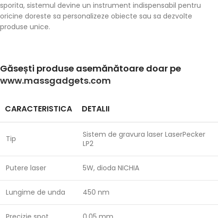
sporita, sistemul devine un instrument indispensabil pentru
oricine doreste sa personalizeze obiecte sau sa dezvolte
produse unice.
Găsești produse asemănătoare doar pe
www.massgadgets.com
CARACTERISTICA
DETALII
Sistem de gravura laser LaserPecker
Tip
LP2
Putere laser
5W, dioda NICHIA
Lungime de unda
450 nm
Precizie spot
0.05 mm