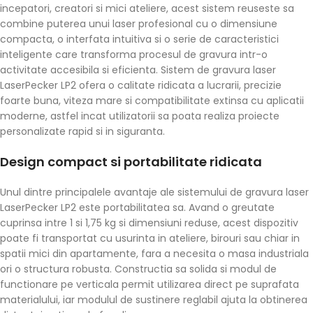
incepatori, creatori si mici ateliere, acest sistem reuseste sa
combine puterea unui laser profesional cu o dimensiune
compacta, o interfata intuitiva si o serie de caracteristici
inteligente care transforma procesul de gravura intr-o
activitate accesibila si eficienta. Sistem de gravura laser
LaserPecker LP2 ofera o calitate ridicata a lucrarii, precizie
foarte buna, viteza mare si compatibilitate extinsa cu aplicatii
moderne, astfel incat utilizatorii sa poata realiza proiecte
personalizate rapid si in siguranta.
Design compact si portabilitate ridicata
Unul dintre principalele avantaje ale sistemului de gravura laser
LaserPecker LP2 este portabilitatea sa. Avand o greutate
cuprinsa intre 1 si 1,75 kg si dimensiuni reduse, acest dispozitiv
poate fi transportat cu usurinta in ateliere, birouri sau chiar in
spatii mici din apartamente, fara a necesita o masa industriala
ori o structura robusta. Constructia sa solida si modul de
functionare pe verticala permit utilizarea direct pe suprafata
materialului, iar modulul de sustinere reglabil ajuta la obtinerea