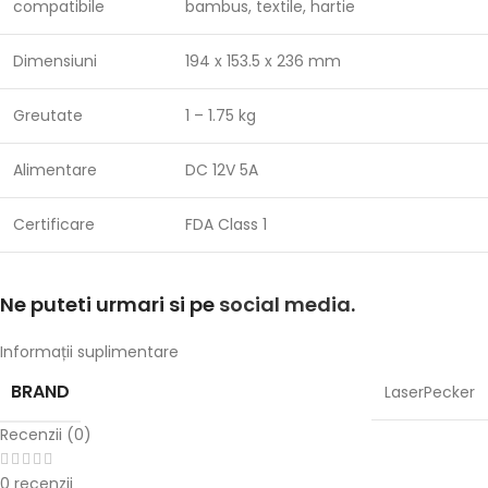
compatibile
bambus, textile, hartie
Dimensiuni
194 x 153.5 x 236 mm
Greutate
1 – 1.75 kg
Alimentare
DC 12V 5A
Certificare
FDA Class 1
Ne puteti urmari si pe
social media
.
Informații suplimentare
BRAND
LaserPecker
Recenzii (0)
0 recenzii