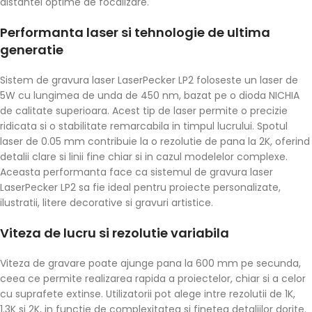
distantei optime de focalizare.
Performanta laser si tehnologie de ultima
generatie
Sistem de gravura laser LaserPecker LP2 foloseste un laser de
5W cu lungimea de unda de 450 nm, bazat pe o dioda NICHIA
de calitate superioara. Acest tip de laser permite o precizie
ridicata si o stabilitate remarcabila in timpul lucrului. Spotul
laser de 0.05 mm contribuie la o rezolutie de pana la 2K, oferind
detalii clare si linii fine chiar si in cazul modelelor complexe.
Aceasta performanta face ca sistemul de gravura laser
LaserPecker LP2 sa fie ideal pentru proiecte personalizate,
ilustratii, litere decorative si gravuri artistice.
Viteza de lucru si rezolutie variabila
Viteza de gravare poate ajunge pana la 600 mm pe secunda,
ceea ce permite realizarea rapida a proiectelor, chiar si a celor
cu suprafete extinse. Utilizatorii pot alege intre rezolutii de 1K,
1.3K si 2K, in functie de complexitatea si finetea detaliilor dorite.