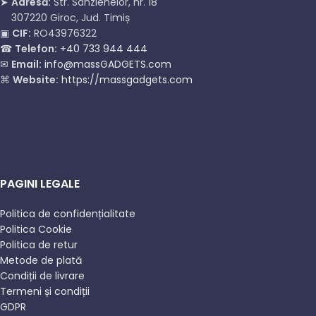
➤
Adresă:
Str. Sânzienelor, nr. 18
307220 Giroc, Jud. Timiș
▣
CIF:
RO43976322
☎
Telefon:
+40 733 944 444
✉
Email:
info@massGADGETS.com
⌘
Website:
https://massgadgets.com
PAGINI LEGALE
Politica de confidențialitate
Politica Cookie
Politica de retur
Metode de plată
Condiții de livrare
Termeni și condiții
GDPR