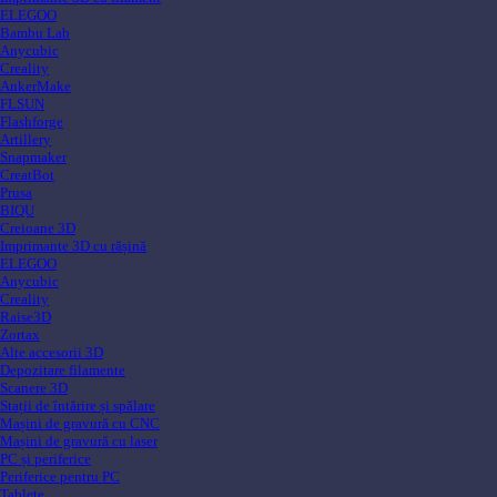
ELEGOO
Bambu Lab
Anycubic
Creality
AnkerMake
FLSUN
Flashforge
Artillery
Snapmaker
CreatBot
Prusa
BIQU
Creioane 3D
Imprimante 3D cu rășină
ELEGOO
Anycubic
Creality
Raise3D
Zortax
Alte accesorii 3D
Depozitare filamente
Scanere 3D
Stații de întărire și spălare
Mașini de gravură cu CNC
Mașini de gravură cu laser
PC și periferice
Periferice pentru PC
Tablete