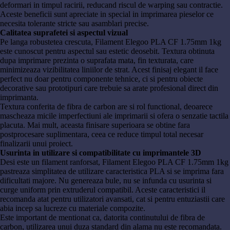
deformari in timpul racirii, reducand riscul de warping sau contractie.
Aceste beneficii sunt apreciate in special in imprimarea pieselor ce
necesita tolerante stricte sau asamblari precise.
Calitatea suprafetei si aspectul vizual
Pe langa robustetea crescuta, Filament Elegoo PLA CF 1.75mm 1kg
este cunoscut pentru aspectul sau estetic deosebit. Textura obtinuta
dupa imprimare prezinta o suprafata mata, fin texturata, care
minimizeaza vizibilitatea liniilor de strat. Acest finisaj elegant il face
perfect nu doar pentru componente tehnice, ci si pentru obiecte
decorative sau prototipuri care trebuie sa arate profesional direct din
imprimanta.
Textura conferita de fibra de carbon are si rol functional, deoarece
mascheaza micile imperfectiuni ale imprimarii si ofera o senzatie tactila
placuta. Mai mult, aceasta finisare superioara se obtine fara
postprocesare suplimentara, ceea ce reduce timpul total necesar
finalizarii unui proiect.
Usurinta in utilizare si compatibilitate cu imprimantele 3D
Desi este un filament ranforsat, Filament Elegoo PLA CF 1.75mm 1kg
pastreaza simplitatea de utilizare caracteristica PLA si se imprima fara
dificultati majore. Nu genereaza bule, nu se infunda cu usurinta si
curge uniform prin extruderul compatibil. Aceste caracteristici il
recomanda atat pentru utilizatori avansati, cat si pentru entuziastii care
abia incep sa lucreze cu materiale compozite.
Este important de mentionat ca, datorita continutului de fibra de
carbon, utilizarea unui duza standard din alama nu este recomandata.