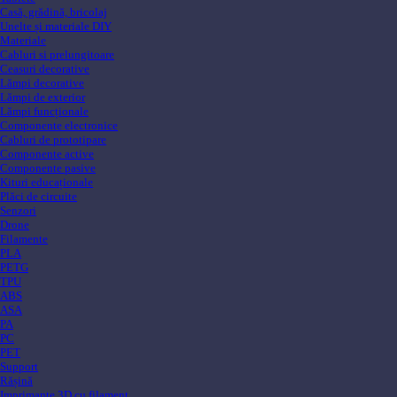
Casă, grădină, bricolaj
Unelte și materiale DIY
Materiale
Cabluri si prelungitoare
Ceasuri decorative
Lămpi decorative
Lămpi de exterior
Lămpi funcționale
Componente electronice
Cabluri de prototipare
Componente active
Componente pasive
Kituri educaționale
Plăci de circuite
Senzori
Drone
Filamente
PLA
PETG
TPU
ABS
ASA
PA
PC
PET
Support
Rășină
Imprimante 3D cu filament