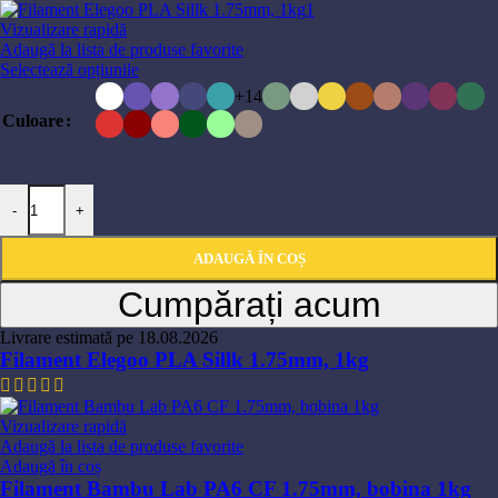
Vizualizare rapidă
Adaugă la lista de produse favorite
Acest
Selectează opțiunile
produs
+14
are
Culoare
mai
multe
variații.
Opțiunile
Cantitate Filament Elegoo PLA Sillk 1.75mm, 1kg
pot
-
+
fi
alese
ADAUGĂ ÎN COȘ
în
pagina
Cumpărați acum
produsului.
Livrare estimată pe 18.08.2026
Filament Elegoo PLA Sillk 1.75mm, 1kg
Interval
95,60
lei
–
114,80
lei
de
prețuri:
Vizualizare rapidă
95,60 lei
Adaugă la lista de produse favorite
până
Adaugă în coș
la
Filament Bambu Lab PA6 CF 1.75mm, bobina 1kg