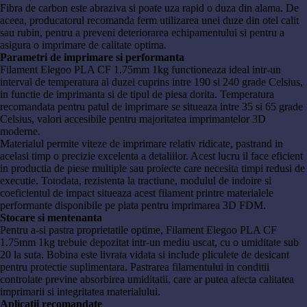
Fibra de carbon este abraziva si poate uza rapid o duza din alama. De
aceea, producatorul recomanda ferm utilizarea unei duze din otel calit
sau rubin, pentru a preveni deteriorarea echipamentului si pentru a
asigura o imprimare de calitate optima.
Parametri de imprimare si performanta
Filament Elegoo PLA CF 1.75mm 1kg functioneaza ideal intr-un
interval de temperatura al duzei cuprins intre 190 si 240 grade Celsius,
in functie de imprimanta si de tipul de piesa dorita. Temperatura
recomandata pentru patul de imprimare se situeaza intre 35 si 65 grade
Celsius, valori accesibile pentru majoritatea imprimantelor 3D
moderne.
Materialul permite viteze de imprimare relativ ridicate, pastrand in
acelasi timp o precizie excelenta a detaliilor. Acest lucru il face eficient
in productia de piese multiple sau proiecte care necesita timpi redusi de
executie. Totodata, rezistenta la tractiune, modulul de indoire si
coeficientul de impact situeaza acest filament printre materialele
performante disponibile pe piata pentru imprimarea 3D FDM.
Stocare si mentenanta
Pentru a-si pastra proprietatile optime, Filament Elegoo PLA CF
1.75mm 1kg trebuie depozitat intr-un mediu uscat, cu o umiditate sub
20 la suta. Bobina este livrata vidata si include pliculete de desicant
pentru protectie suplimentara. Pastrarea filamentului in conditii
controlate previne absorbirea umiditatii, care ar putea afecta calitatea
imprimarii si integritatea materialului.
Aplicatii recomandate