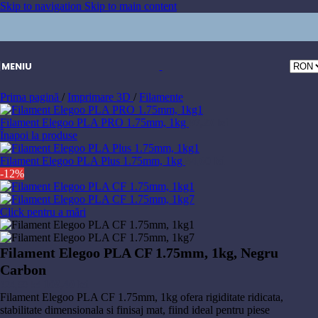
Skip to navigation
Skip to main content
MENIU
Prima pagină
/
Imprimare 3D
/
Filamente
Filament Elegoo PLA PRO 1.75mm, 1kg
97,20
lei
Înapoi la produse
Filament Elegoo PLA Plus 1.75mm, 1kg
84,60
lei
-12%
Click pentru a mări
Filament Elegoo PLA CF 1.75mm, 1kg, Negru
Carbon
Prețul
Prețul
109,40
lei
124,60
lei
inițial
curent
Filament Elegoo PLA CF 1.75mm, 1kg ofera rigiditate ridicata,
a
este:
stabilitate dimensionala si finisaj mat, fiind ideal pentru piese