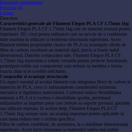
Informații suplimentare
Recenzii (0)
Livrare
Descriere
Caracteristici generale ale Filament Elegoo PLA CF 1.75mm 1kg
Filament Elegoo PLA CF 1.75mm 1kg este un material avansat pentru
imprimare 3D, creat pentru utilizatori care au nevoie de o combinatie
intre usurinta in utilizare si rezistenta structurala superioara. Acest
filament imbina proprietatile clasice ale PLA cu avantajele oferite de
fibra de carbon, rezultand un material rigid, precis si foarte stabil
dimensional. Datorita compozitiei sale, Filament Elegoo PLA CF
1.75mm 1kg reprezinta o solutie versatila pentru proiecte functionale,
prototipuri solide sau componente care trebuie sa mentina o forma
exacta chiar si in conditii solicitante.
Compozitie si avantaje structurale
Un aspect esential al acestui filament este integrarea fibrei de carbon in
matricea de PLA, ceea ce imbunatateste considerabil rezistenta
mecanica si rigiditatea materialului. Carbonul reduce flexibilitatea
naturala a PLA si ii confera o durabilitate sporita, permitand
utilizatorilor sa imprime piese care trebuie sa suporte presiuni, greutate
sau utilizare repetata. In acelasi timp, Filament Elegoo PLA CF
1.75mm 1kg ramane usor, un avantaj important pentru aplicatiile in
care masa redusa este o cerinta specifica.
Fibra de carbon contribuie, de asemenea, la o stabilitate dimensionala
superioara. Acest lucru inseamna ca materialul sufera mai putine