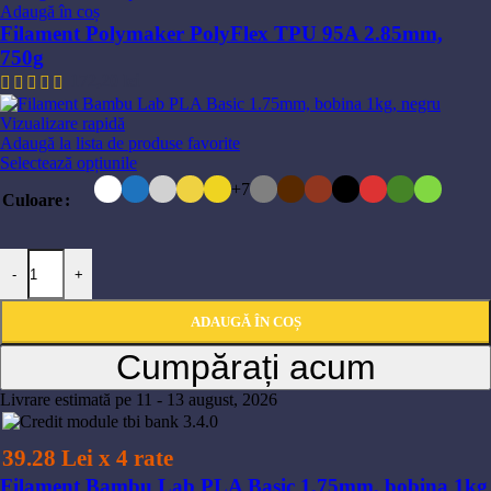
Adaugă în coș
Filament Polymaker PolyFlex TPU 95A 2.85mm,
750g
172,20
lei
Vizualizare rapidă
Adaugă la lista de produse favorite
Acest
Selectează opțiunile
produs
+7
Culoare
are
mai
multe
Cantitate Filament Bambu Lab PLA Basic 1.75mm, bobina 1kg
variații.
-
+
Opțiunile
pot
fi
ADAUGĂ ÎN COȘ
alese
Cumpărați acum
în
pagina
produsului.
Livrare estimată pe 11 - 13 august, 2026
39.28 Lei x 4 rate
Filament Bambu Lab PLA Basic 1.75mm, bobina 1kg