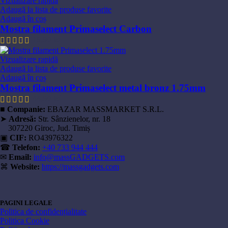
Vizualizare rapidă
Adaugă la lista de produse favorite
Adaugă în coș
Mostra filament Primaselect Carbon
19,90
lei
Vizualizare rapidă
Adaugă la lista de produse favorite
Adaugă în coș
Mostra filament Primaselect metal bronz 1.75mm
44,50
lei
■
Companie:
EBAZAR MASSMARKET S.R.L.
➤
Adresă:
Str. Sânzienelor, nr. 18
307220 Giroc, Jud. Timiș
▣
CIF:
RO43976322
☎
Telefon:
+40 733 944 444
✉
Email:
info@massGADGETS.com
⌘
Website:
https://massgadgets.com
PAGINI LEGALE
Politica de confidențialitate
Politica Cookie