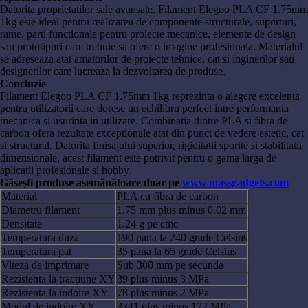
Datorita proprietatilor sale avansate, Filament Elegoo PLA CF 1.75mm
1kg este ideal pentru realizarea de componente structurale, suporturi,
rame, parti functionale pentru proiecte mecanice, elemente de design
sau prototipuri care trebuie sa ofere o imagine profesionala. Materialul
se adreseaza atat amatorilor de proiecte tehnice, cat si inginerilor sau
designerilor care lucreaza la dezvoltarea de produse.
Concluzie
Filament Elegoo PLA CF 1.75mm 1kg reprezinta o alegere excelenta
pentru utilizatorii care doresc un echilibru perfect intre performanta
mecanica si usurinta in utilizare. Combinatia dintre PLA si fibra de
carbon ofera rezultate exceptionale atat din punct de vedere estetic, cat
si structural. Datorita finisajului superior, rigiditatii sporite si stabilitatii
dimensionale, acest filament este potrivit pentru o gama larga de
aplicatii profesionale si hobby.
Găsești produse asemănătoare doar pe
www.massgadgets.com
Material
PLA cu fibra de carbon
Diametru filament
1.75 mm plus minus 0.02 mm
Densitate
1.24 g pe cmc
Temperatura duza
190 pana la 240 grade Celsius
Temperatura pat
35 pana la 65 grade Celsius
Viteza de imprimare
Sub 300 mm pe secunda
Rezistenta la tractiune XY
39 plus minus 3 MPa
Rezistenta la indoire XY
78 plus minus 2 MPa
Modul de indoire XY
3341 plus minus 172 MPa