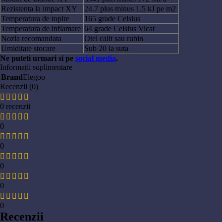
Rezistenta la impact XY
24.7 plus minus 1.5 kJ pe m2
Temperatura de topire
165 grade Celsius
Temperatura de inflamare
64 grade Celsius Vicat
Nozla recomandata
Otel calit sau rubin
Umiditate stocare
Sub 20 la suta
Ne puteti urmari si pe
social media
.
Informații suplimentare
Brand
Elegoo
Recenzii (0)
0 recenzii
0
0
0
0
0
Recenzii