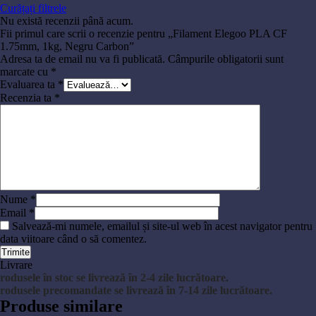
Curățați filtrele
Nu există recenzii până acum.
Fii primul care scrii o recenzie pentru „Filament Elegoo PLA CF
1.75mm, 1kg, Negru Carbon”
Adresa ta de email nu va fi publicată.
Câmpurile obligatorii sunt
marcate cu
*
Evaluarea ta
*
Recenzia ta
*
Nume
*
Email
*
Salvează-mi numele, emailul și site-ul web în acest navigator pentru
data viitoare când o să comentez.
Livrare
rodusele în stoc se livrează în 2-4 zile lucrătoare.
rodusele precomandate se livrează în 7-14 zile lucrătoare.
Produse similare