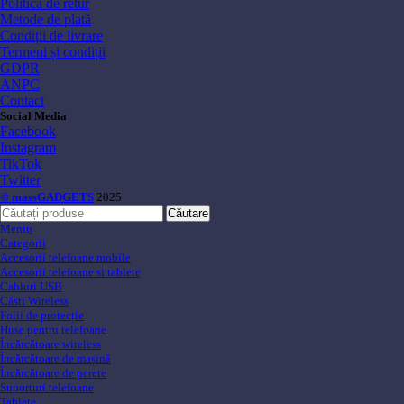
Politica de retur
Metode de plată
Condiții de livrare
Termeni și condiții
GDPR
ANPC
Contact
Social Media
Facebook
Instagram
TikTok
Twitter
© massGADGETS
2025
Căutare
Meniu
Categorii
Accesorii telefoane mobile
Accesorii telefoane si tablete
Cabluri USB
Căsti Wireless
Folii de protecție
Huse pentru telefoane
Încărcătoare wireless
Încărcătoare de mașină
Încărcătoare de perete
Suporturi telefoane
Tablete