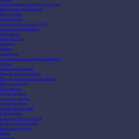
Personalizarea textilelor, obiectelor
Imprimante pentru textile
Prese termice
Termoformare
Accesorii imprimante textile
Accesorii prese termice
Multimedia
Căsti Wireless
Portabile
Tablete
Smarthome
Accesorii pentru produse smarthome
Senzori
Sisteme de iluminat
Sisteme de supraveghere
Prize și întrerupătoare inteligente
Relee inteligente
Telecomenzi
Unelte electrice
Accesorii gravura
Aparat de taiere
Aparate de măsurare
Compresoare
Convertor Foto în Schiță
Curatare cu ultrasunete
Purificatoare de aer
Home
Magazin