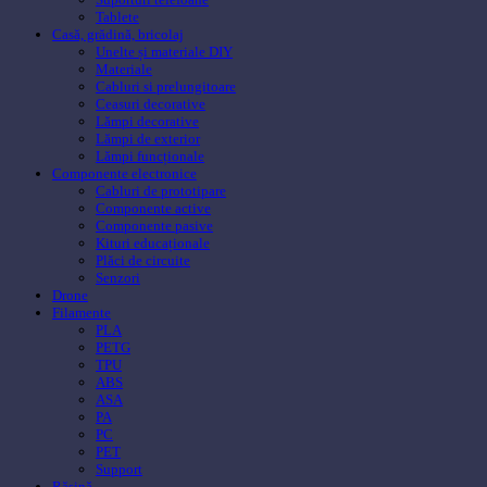
Tablete
Casă, grădină, bricolaj
Unelte și materiale DIY
Materiale
Cabluri si prelungitoare
Ceasuri decorative
Lămpi decorative
Lămpi de exterior
Lămpi funcționale
Componente electronice
Cabluri de prototipare
Componente active
Componente pasive
Kituri educaționale
Plăci de circuite
Senzori
Drone
Filamente
PLA
PETG
TPU
ABS
ASA
PA
PC
PET
Support
Rășină