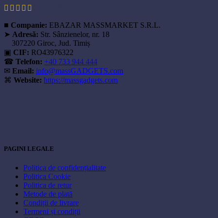
121,20
lei
■
Companie:
EBAZAR MASSMARKET S.R.L.
➤
Adresă:
Str. Sânzienelor, nr. 18
307220 Giroc, Jud. Timiș
▣
CIF:
RO43976322
☎
Telefon:
+40 733 944 444
✉
Email:
info@massGADGETS.com
⌘
Website:
https://massgadgets.com
PAGINI LEGALE
Politica de confidențialitate
Politica Cookie
Politica de retur
Metode de plată
Condiții de livrare
Termeni și condiții