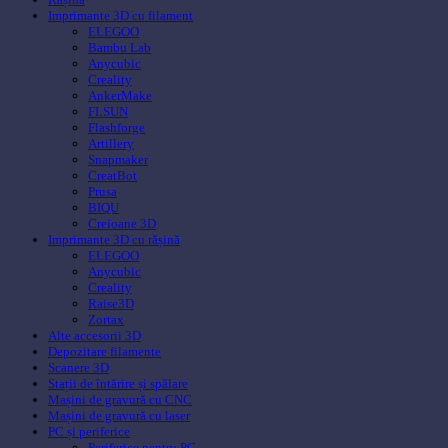
Imprimante 3D cu filament
ELEGOO
Bambu Lab
Anycubic
Creality
AnkerMake
FLSUN
Flashforge
Artillery
Snapmaker
CreatBot
Prusa
BIQU
Creioane 3D
Imprimante 3D cu rășină
ELEGOO
Anycubic
Creality
Raise3D
Zortax
Alte accesorii 3D
Depozitare filamente
Scanere 3D
Stații de întărire și spălare
Mașini de gravură cu CNC
Mașini de gravură cu laser
PC și periferice
Periferice pentru PC