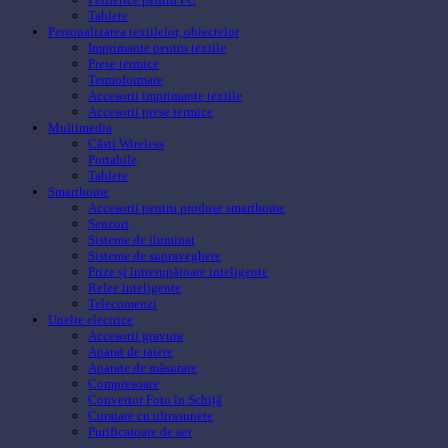
Tablete
Personalizarea textilelor, obiectelor
Imprimante pentru textile
Prese termice
Termoformare
Accesorii imprimante textile
Accesorii prese termice
Multimedia
Căsti Wireless
Portabile
Tablete
Smarthome
Accesorii pentru produse smarthome
Senzori
Sisteme de iluminat
Sisteme de supraveghere
Prize și întrerupătoare inteligente
Relee inteligente
Telecomenzi
Unelte electrice
Accesorii gravura
Aparat de taiere
Aparate de măsurare
Compresoare
Convertor Foto în Schiță
Curatare cu ultrasunete
Purificatoare de aer