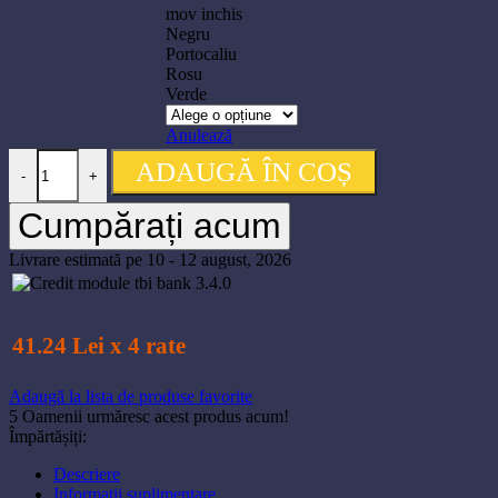
mov inchis
Negru
Portocaliu
Rosu
Verde
Anulează
Cantitate Filament Polymaker PolyLite PETG 1.75mm, 1kg
ADAUGĂ ÎN COȘ
-
+
Cumpărați acum
Livrare estimată pe 10 - 12 august, 2026
41.24 Lei x 4 rate
Adaugă la lista de produse favorite
5
Oamenii urmăresc acest produs acum!
Împărtășiți:
Descriere
Informații suplimentare