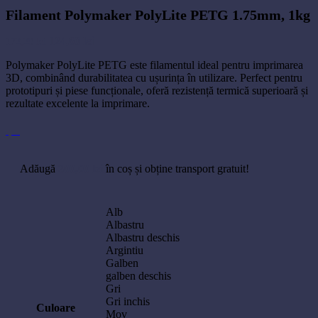
Filament Polymaker PolyLite PETG 1.75mm, 1kg
Prețul
Prețul
124,60
lei
172,20
lei
inițial
curent
Polymaker PolyLite PETG este filamentul ideal pentru imprimarea
a
este:
3D, combinând durabilitatea cu ușurința în utilizare. Perfect pentru
fost:
124,60 lei.
prototipuri și piese funcționale, oferă rezistență termică superioară și
172,20 lei.
rezultate excelente la imprimare.
Adăugă
300,00
lei
în coș și obține transport gratuit!
Alb
Albastru
Albastru deschis
Argintiu
Galben
galben deschis
Gri
Gri inchis
Culoare
Mov