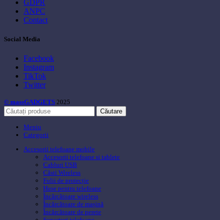
GDPR
ANPC
Contact
Social Media
Facebook
Instagram
TikTok
Twitter
© massGADGETS
2025
Căutare
Meniu
Categorii
Accesorii telefoane mobile
Accesorii telefoane si tablete
Cabluri USB
Căsti Wireless
Folii de protecție
Huse pentru telefoane
Încărcătoare wireless
Încărcătoare de mașină
Încărcătoare de perete
Suporturi telefoane