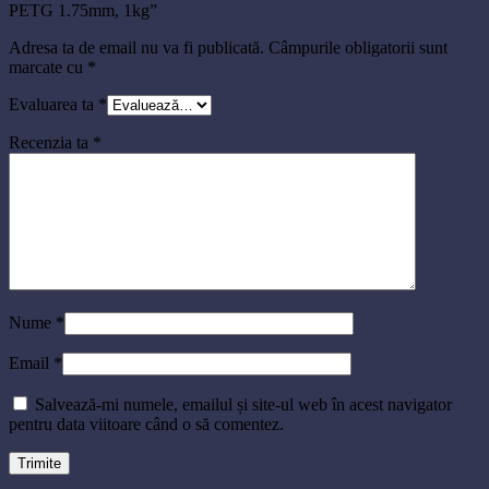
PETG 1.75mm, 1kg”
Adresa ta de email nu va fi publicată.
Câmpurile obligatorii sunt
marcate cu
*
Evaluarea ta
*
Recenzia ta
*
Nume
*
Email
*
Salvează-mi numele, emailul și site-ul web în acest navigator
pentru data viitoare când o să comentez.