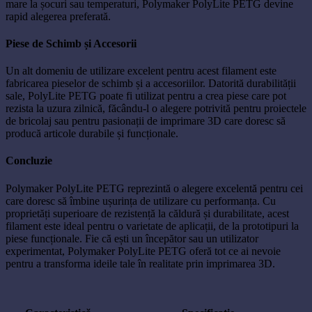
mare la șocuri sau temperaturi, Polymaker PolyLite PETG devine
rapid alegerea preferată.
Piese de Schimb și Accesorii
Un alt domeniu de utilizare excelent pentru acest filament este
fabricarea pieselor de schimb și a accesoriilor. Datorită durabilității
sale, PolyLite PETG poate fi utilizat pentru a crea piese care pot
rezista la uzura zilnică, făcându-l o alegere potrivită pentru proiectele
de bricolaj sau pentru pasionații de imprimare 3D care doresc să
producă articole durabile și funcționale.
Concluzie
Polymaker PolyLite PETG reprezintă o alegere excelentă pentru cei
care doresc să îmbine ușurința de utilizare cu performanța. Cu
proprietăți superioare de rezistență la căldură și durabilitate, acest
filament este ideal pentru o varietate de aplicații, de la prototipuri la
piese funcționale. Fie că ești un începător sau un utilizator
experimentat, Polymaker PolyLite PETG oferă tot ce ai nevoie
pentru a transforma ideile tale în realitate prin imprimarea 3D.