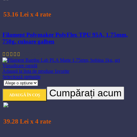
Opțiunile
pot
fi
53.16 Lei x 4 rate
alese
în
pagina
Filament Polymaker PolyFlex TPU 95A, 1.75mm,
produsului.
750g, culoare galben
172,20
lei
Vizualizare rapidă
Adaugă la lista de produse favorite
Acest
Selectează opțiunile
produs
are
Cumpărați acum
mai
ADAUGĂ ÎN COȘ
multe
variații.
Opțiunile
pot
fi
39.28 Lei x 4 rate
alese
în
pagina