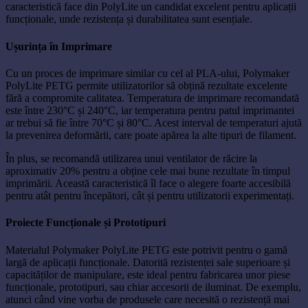
caracteristică face din PolyLite un candidat excelent pentru aplicații
funcționale, unde rezistența și durabilitatea sunt esențiale.
Ușurința în Imprimare
Cu un proces de imprimare similar cu cel al PLA-ului, Polymaker
PolyLite PETG permite utilizatorilor să obțină rezultate excelente
fără a compromite calitatea. Temperatura de imprimare recomandată
este între 230°C și 240°C, iar temperatura pentru patul imprimantei
ar trebui să fie între 70°C și 80°C. Acest interval de temperaturi ajută
la prevenirea deformării, care poate apărea la alte tipuri de filament.
În plus, se recomandă utilizarea unui ventilator de răcire la
aproximativ 20% pentru a obține cele mai bune rezultate în timpul
imprimării. Această caracteristică îl face o alegere foarte accesibilă
pentru atât pentru începători, cât și pentru utilizatorii experimentați.
Proiecte Funcționale și Prototipuri
Materialul Polymaker PolyLite PETG este potrivit pentru o gamă
largă de aplicații funcționale. Datorită rezistenței sale superioare și
capacităților de manipulare, este ideal pentru fabricarea unor piese
funcționale, prototipuri, sau chiar accesorii de iluminat. De exemplu,
atunci când vine vorba de produsele care necesită o rezistență mai