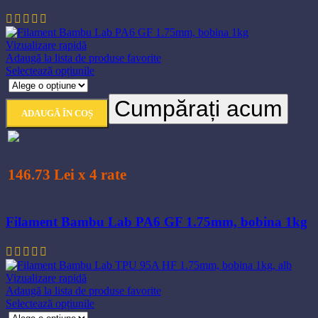
208,50
lei
Vizualizare rapidă
Adaugă la lista de produse favorite
Acest
Selectează opțiunile
produs
are
Cumpărați acum
mai
ADAUGĂ ÎN COȘ
multe
variații.
Opțiunile
pot
fi
146.73 Lei x 4 rate
alese
în
pagina
Filament Bambu Lab PA6 GF 1.75mm, bobina 1kg
produsului.
545,70
lei
Vizualizare rapidă
Adaugă la lista de produse favorite
Acest
Selectează opțiunile
produs