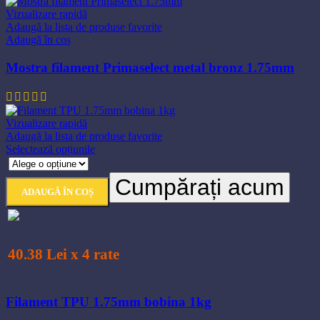
Vizualizare rapidă
Adaugă la lista de produse favorite
Adaugă în coș
Mostra filament Primaselect metal bronz 1.75mm
44,50
lei
Vizualizare rapidă
Adaugă la lista de produse favorite
Acest
Selectează opțiunile
produs
are
Cumpărați acum
mai
ADAUGĂ ÎN COȘ
multe
variații.
Opțiunile
pot
fi
40.38 Lei x 4 rate
alese
în
pagina
Filament TPU 1.75mm bobina 1kg
produsului.