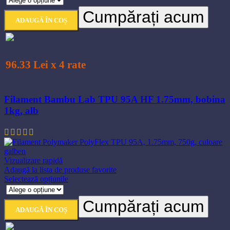
are
Cumpărați acum
mai
ADAUGĂ ÎN COȘ
multe
variații.
Opțiunile
pot
fi
96.33 Lei x 4 rate
alese
în
pagina
Filament Bambu Lab TPU 95A HF 1.75mm, bobina
produsului.
1kg, alb
344,50
lei
Vizualizare rapidă
Adaugă la lista de produse favorite
Acest
Selectează opțiunile
produs
are
Cumpărați acum
mai
ADAUGĂ ÎN COȘ
multe
variații.