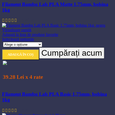
Filament Bambu Lab PLA Matte 1.75mm, bobina
produsului.
1kg
116,80
lei
Vizualizare rapidă
Adaugă la lista de produse favorite
Acest
Selectează opțiunile
produs
are
Cumpărați acum
mai
ADAUGĂ ÎN COȘ
multe
variații.
Opțiunile
pot
fi
39.28 Lei x 4 rate
alese
în
pagina
Filament Bambu Lab PLA Basic 1.75mm, bobina
produsului.
1kg
116,80
lei