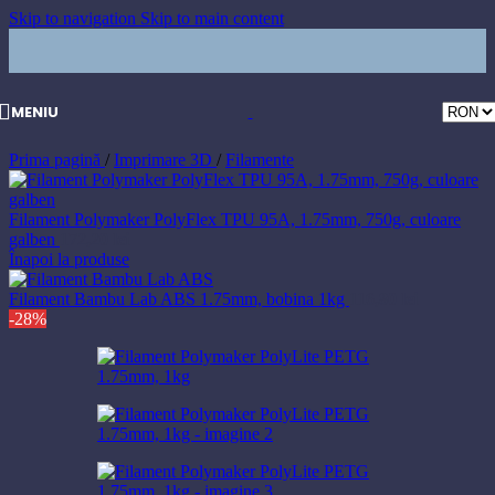
Skip to navigation
Skip to main content
MENIU
Prima pagină
/
Imprimare 3D
/
Filamente
Filament Polymaker PolyFlex TPU 95A, 1.75mm, 750g, culoare
galben
172,20
lei
Înapoi la produse
Filament Bambu Lab ABS 1.75mm, bobina 1kg
116,80
lei
-28%