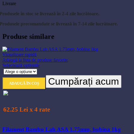
Livrare
Produsele în stoc se livrează în 2-4 zile lucrătoare.
Produsele precomandate se livrează în 7-14 zile lucrătoare.
Produse similare
Vizualizare rapidă
Adaugă la lista de produse favorite
Acest
Selectează opțiunile
produs
are
Cumpărați acum
mai
ADAUGĂ ÎN COȘ
multe
variații.
Opțiunile
pot
fi
62.25 Lei x 4 rate
alese
în
pagina
Filament Bambu Lab ASA 1.75mm, bobina 1kg
produsului.