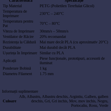
Caracteristică
Specificație
Tip Material
PETG (Polietilen Tereftalat Glicol)
Temperatura de
230°C – 240°C
Imprimare
Temperatura pentru
70°C – 80°C
Pat
Viteza de Imprimare
30mm/s – 50mm/s
Ventilator de Răcire
20% recomandat
Rezistența la Căldură
Mai mare decât PLA (cu aproximativ 20°C)
Durabilitate
Mai durabil decât PLA
Ușurința în Imprimare
Similar cu PLA
Piese funcționale, prototipuri, accesorii de
Aplicații
iluminat
Ponderare Bobină
1 kg
Diametru Filament
1.75 mm
Informații suplimentare
Alb
,
Albastru
,
Albastru deschis
,
Argintiu
,
Galben
,
galben
Culoare
deschis
,
Gri
,
Gri inchis
,
Mov
,
mov inchis
,
Negru
,
Portocaliu
,
Rosu
,
Verde