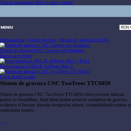
Skip to navigation
Skip to main content
MENIU
Prima pagină
/
Unelte electrice
/
Mașini de gravură cu CNC
Sistem de gravura CNC Carvera Air Desktop
20.449,99
lei
Înapoi la produse
Presa termica LOKLiK ImPress Mini 3
469,78
lei
Click pentru a mări
Sistem de gravura CNC TwoTrees TTC6050
9.874,99
lei
Sistem de gravura CNC TwoTrees TTC6050 ofera precizie ridicata,
putere si versatilitate, fiind ideal pentru proiecte complexe de gravura,
sculptura si frezare, datorita designului robust, compatibilitatii extinse si
controlului intuitiv.