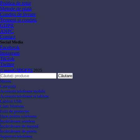
Politica de retur
Metode de plată
Condiții de livrare
Termeni și condiții
GDPR
ANPC
Contact
Social Media
Facebook
Instagram
TikTok
Twitter
© massGADGETS
2025
Căutare
Meniu
Categorii
Accesorii telefoane mobile
Accesorii telefoane si tablete
Cabluri USB
Căsti Wireless
Folii de protecție
Huse pentru telefoane
Încărcătoare wireless
Încărcătoare de mașină
Încărcătoare de perete
Suporturi telefoane