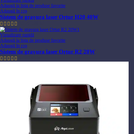
Vizualizare rapidă
Adaugă la lista de produse favorite
Adaugă în coș
Sistem de gravura laser Ortur H20 40W
13.201,98
lei
Vizualizare rapidă
Adaugă la lista de produse favorite
Adaugă în coș
Sistem de gravura laser Ortur R2 20W
5.147,53
lei