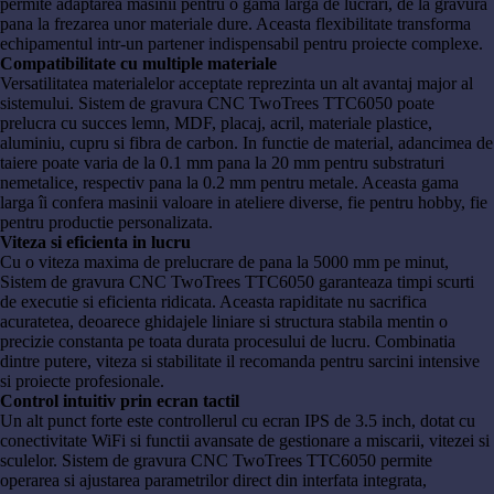
permite adaptarea masinii pentru o gama larga de lucrari, de la gravura
pana la frezarea unor materiale dure. Aceasta flexibilitate transforma
echipamentul intr-un partener indispensabil pentru proiecte complexe.
Compatibilitate cu multiple materiale
Versatilitatea materialelor acceptate reprezinta un alt avantaj major al
sistemului. Sistem de gravura CNC TwoTrees TTC6050 poate
prelucra cu succes lemn, MDF, placaj, acril, materiale plastice,
aluminiu, cupru si fibra de carbon. In functie de material, adancimea de
taiere poate varia de la 0.1 mm pana la 20 mm pentru substraturi
nemetalice, respectiv pana la 0.2 mm pentru metale. Aceasta gama
larga îi confera masinii valoare in ateliere diverse, fie pentru hobby, fie
pentru productie personalizata.
Viteza si eficienta in lucru
Cu o viteza maxima de prelucrare de pana la 5000 mm pe minut,
Sistem de gravura CNC TwoTrees TTC6050 garanteaza timpi scurti
de executie si eficienta ridicata. Aceasta rapiditate nu sacrifica
acuratetea, deoarece ghidajele liniare si structura stabila mentin o
precizie constanta pe toata durata procesului de lucru. Combinatia
dintre putere, viteza si stabilitate il recomanda pentru sarcini intensive
si proiecte profesionale.
Control intuitiv prin ecran tactil
Un alt punct forte este controllerul cu ecran IPS de 3.5 inch, dotat cu
conectivitate WiFi si functii avansate de gestionare a miscarii, vitezei si
sculelor. Sistem de gravura CNC TwoTrees TTC6050 permite
operarea si ajustarea parametrilor direct din interfata integrata,