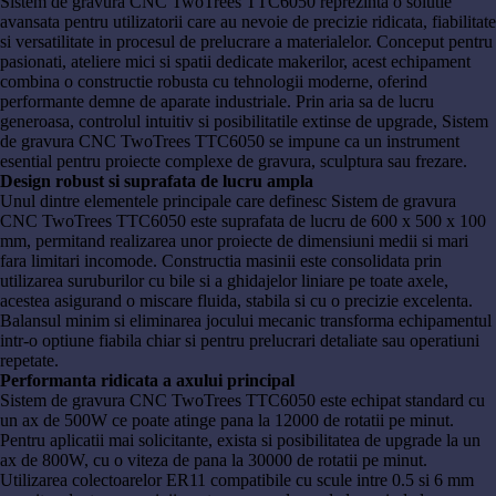
Sistem de gravura CNC TwoTrees TTC6050 reprezinta o solutie
avansata pentru utilizatorii care au nevoie de precizie ridicata, fiabilitate
si versatilitate in procesul de prelucrare a materialelor. Conceput pentru
pasionati, ateliere mici si spatii dedicate makerilor, acest echipament
combina o constructie robusta cu tehnologii moderne, oferind
performante demne de aparate industriale. Prin aria sa de lucru
generoasa, controlul intuitiv si posibilitatile extinse de upgrade, Sistem
de gravura CNC TwoTrees TTC6050 se impune ca un instrument
esential pentru proiecte complexe de gravura, sculptura sau frezare.
Design robust si suprafata de lucru ampla
Unul dintre elementele principale care definesc Sistem de gravura
CNC TwoTrees TTC6050 este suprafata de lucru de 600 x 500 x 100
mm, permitand realizarea unor proiecte de dimensiuni medii si mari
fara limitari incomode. Constructia masinii este consolidata prin
utilizarea suruburilor cu bile si a ghidajelor liniare pe toate axele,
acestea asigurand o miscare fluida, stabila si cu o precizie excelenta.
Balansul minim si eliminarea jocului mecanic transforma echipamentul
intr-o optiune fiabila chiar si pentru prelucrari detaliate sau operatiuni
repetate.
Performanta ridicata a axului principal
Sistem de gravura CNC TwoTrees TTC6050 este echipat standard cu
un ax de 500W ce poate atinge pana la 12000 de rotatii pe minut.
Pentru aplicatii mai solicitante, exista si posibilitatea de upgrade la un
ax de 800W, cu o viteza de pana la 30000 de rotatii pe minut.
Utilizarea colectoarelor ER11 compatibile cu scule intre 0.5 si 6 mm