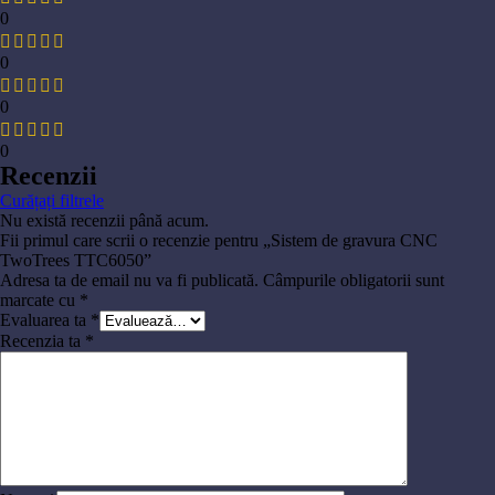
0
0
0
0
Recenzii
Curățați filtrele
Nu există recenzii până acum.
Fii primul care scrii o recenzie pentru „Sistem de gravura CNC
TwoTrees TTC6050”
Adresa ta de email nu va fi publicată.
Câmpurile obligatorii sunt
marcate cu
*
Evaluarea ta
*
Recenzia ta
*