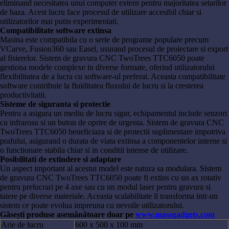
eliminand necesitatea unui computer extern pentru majoritatea setarilor
de baza. Acest lucru face procesul de utilizare accesibil chiar si
utilizatorilor mai putin experimentati.
Compatibilitate software extinsa
Masina este compatibila cu o serie de programe populare precum
VCarve, Fusion360 sau Easel, usurand procesul de proiectare si export
al fisierelor. Sistem de gravura CNC TwoTrees TTC6050 poate
gestiona modele complexe in diverse formate, oferind utilizatorului
flexibilitatea de a lucra cu software-ul preferat. Aceasta compatibilitate
software contribuie la fluiditatea fluxului de lucru si la cresterea
productivitatii.
Sisteme de siguranta si protectie
Pentru a asigura un mediu de lucru sigur, echipamentul include senzori
cu infrarosu si un buton de oprire de urgenta. Sistem de gravura CNC
TwoTrees TTC6050 beneficiaza si de protectii suplimentare impotriva
prafului, asigurand o durata de viata extinsa a componentelor interne si
o functionare stabila chiar si in conditii intense de utilizare.
Posibilitati de extindere si adaptare
Un aspect important al acestui model este natura sa modulara. Sistem
de gravura CNC TwoTrees TTC6050 poate fi extins cu un ax rotativ
pentru prelucrari pe 4 axe sau cu un modul laser pentru gravura si
taiere pe diverse materiale. Aceasta scalabilitate il transforma intr-un
sistem ce poate evolua impreuna cu nevoile utilizatorului.
Găsești produse asemănătoare doar pe
www.massgadgets.com
Arie de lucru
600 x 500 x 100 mm