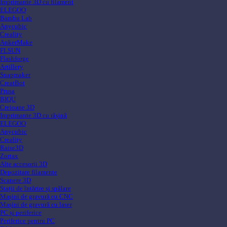
Imprimante 3D cu filament
ELEGOO
Bambu Lab
Anycubic
Creality
AnkerMake
FLSUN
Flashforge
Artillery
Snapmaker
CreatBot
Prusa
BIQU
Creioane 3D
Imprimante 3D cu rășină
ELEGOO
Anycubic
Creality
Raise3D
Zortax
Alte accesorii 3D
Depozitare filamente
Scanere 3D
Stații de întărire și spălare
Mașini de gravură cu CNC
Mașini de gravură cu laser
PC și periferice
Periferice pentru PC