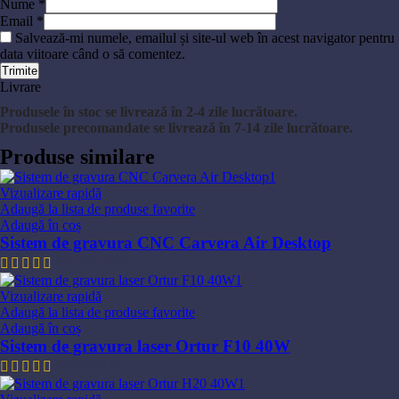
Nume
*
Email
*
Salvează-mi numele, emailul și site-ul web în acest navigator pentru
data viitoare când o să comentez.
Livrare
Produsele în stoc se livrează în 2-4 zile lucrătoare.
Produsele precomandate se livrează în 7-14 zile lucrătoare.
Produse similare
Vizualizare rapidă
Adaugă la lista de produse favorite
Adaugă în coș
Sistem de gravura CNC Carvera Air Desktop
20.449,99
lei
Vizualizare rapidă
Adaugă la lista de produse favorite
Adaugă în coș
Sistem de gravura laser Ortur F10 40W
7.458,91
lei