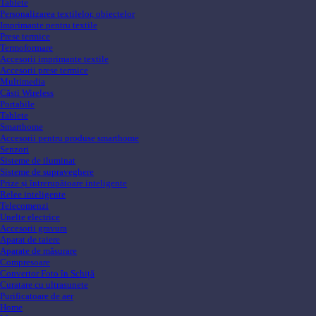
Tablete
Personalizarea textilelor, obiectelor
Imprimante pentru textile
Prese termice
Termoformare
Accesorii imprimante textile
Accesorii prese termice
Multimedia
Căsti Wireless
Portabile
Tablete
Smarthome
Accesorii pentru produse smarthome
Senzori
Sisteme de iluminat
Sisteme de supraveghere
Prize și întrerupătoare inteligente
Relee inteligente
Telecomenzi
Unelte electrice
Accesorii gravura
Aparat de taiere
Aparate de măsurare
Compresoare
Convertor Foto în Schiță
Curatare cu ultrasunete
Purificatoare de aer
Home