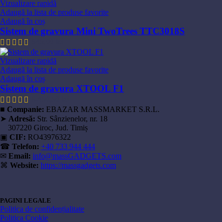
Vizualizare rapidă
Adaugă la lista de produse favorite
Adaugă în coș
Sistem de gravura Mini TwoTrees TTC3018S
945,00
lei
Vizualizare rapidă
Adaugă la lista de produse favorite
Adaugă în coș
Sistem de gravura XTOOL F1
9.450,50
lei
■
Companie:
EBAZAR MASSMARKET S.R.L.
➤
Adresă:
Str. Sânzienelor, nr. 18
307220 Giroc, Jud. Timiș
▣
CIF:
RO43976322
☎
Telefon:
+40 733 944 444
✉
Email:
info@massGADGETS.com
⌘
Website:
https://massgadgets.com
PAGINI LEGALE
Politica de confidențialitate
Politica Cookie