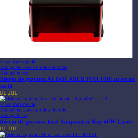
Vizualizare rapidă
Adaugă la lista de produse favorite
Adaugă în coș
Sistem de gravura ALGOLASER PIXI 10W cu ecran
tactil
2.009,30
lei
Vizualizare rapidă
Adaugă la lista de produse favorite
Adaugă în coș
Sistem de gravura laser Snapmaker Ray 40W Laser
8.606,83
lei