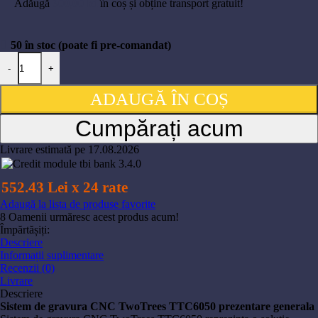
Adăugă
300,00
lei
în coș și obține transport gratuit!
50 în stoc (poate fi pre-comandat)
-
+
ADAUGĂ ÎN COȘ
Cumpărați acum
Livrare estimată pe 17.08.2026
552.43 Lei x 24 rate
Adaugă la lista de produse favorite
8
Oamenii urmăresc acest produs acum!
Împărtășiți:
Descriere
Informații suplimentare
Recenzii (0)
Livrare
Descriere
Sistem de gravura CNC TwoTrees TTC6050 prezentare generala