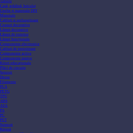
Tablete
Casă, grădină, bricolaj
Unelte și materiale DIY
Materiale
Cabluri si prelungitoare
Ceasuri decorative
Lămpi decorative
Lămpi de exterior
Lămpi funcționale
Componente electronice
Cabluri de prototipare
Componente active
Componente pasive
Kituri educaționale
Plăci de circuite
Senzori
Drone
Filamente
PLA
PETG
TPU
ABS
ASA
PA
PC
PET
Support
Rășină