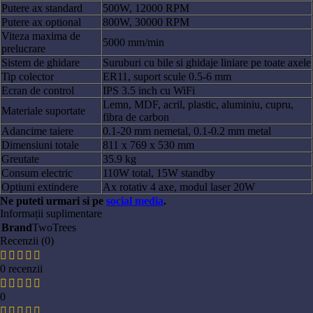
Putere ax standard
500W, 12000 RPM
Putere ax optional
800W, 30000 RPM
Viteza maxima de
5000 mm/min
prelucrare
Sistem de ghidare
Suruburi cu bile si ghidaje liniare pe toate axele
Tip colector
ER11, suport scule 0.5-6 mm
Ecran de control
IPS 3.5 inch cu WiFi
Lemn, MDF, acril, plastic, aluminiu, cupru,
Materiale suportate
fibra de carbon
Adancime taiere
0.1-20 mm nemetal, 0.1-0.2 mm metal
Dimensiuni totale
811 x 769 x 530 mm
Greutate
35.9 kg
Consum electric
110W total, 15W standby
Optiuni extindere
Ax rotativ 4 axe, modul laser 20W
Ne puteti urmari si pe
social media
.
Informații suplimentare
Brand
TwoTrees
Recenzii (0)
0 recenzii
0