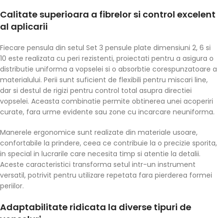
Calitate superioara a fibrelor si control excelent
al aplicarii
Fiecare pensula din setul Set 3 pensule plate dimensiuni 2, 6 si
10 este realizata cu peri rezistenti, proiectati pentru a asigura o
distributie uniforma a vopselei si o absorbtie corespunzatoare a
materialului. Perii sunt suficient de flexibili pentru miscari line,
dar si destul de rigizi pentru control total asupra directiei
vopselei. Aceasta combinatie permite obtinerea unei acoperiri
curate, fara urme evidente sau zone cu incarcare neuniforma.
Manerele ergonomice sunt realizate din materiale usoare,
confortabile la prindere, ceea ce contribuie la o precizie sporita,
in special in lucrarile care necesita timp si atentie la detalii.
Aceste caracteristici transforma setul intr-un instrument
versatil, potrivit pentru utilizare repetata fara pierderea formei
periilor.
Adaptabilitate ridicata la diverse tipuri de