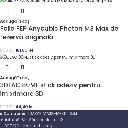
Adaugă în coș
Folie FEP Anycubic Photon M3 Max de
rezervă originală
181,60
lei
Adaugă în coș
3DLAC 80ML stick adeziv pentru
imprimare 3D
44,40
lei
■
Companie:
EBAZAR MASSMARKET S.R.L.
➤
Adresă:
Str. Sânzienelor, nr. 18
307220 Giroc, Jud. Timiș