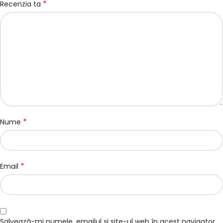
*
Recenzia ta
*
Nume
*
Email
Salvează-mi numele, emailul și site-ul web în acest navigator