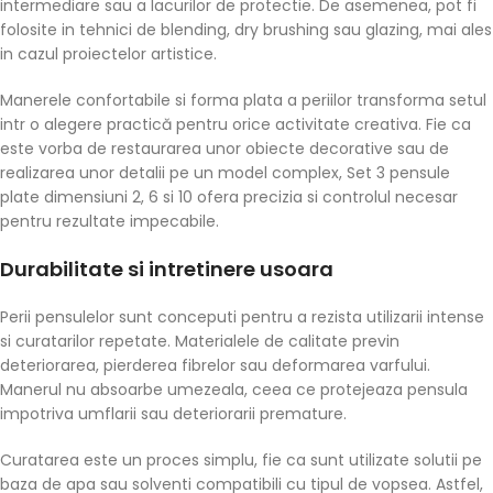
intermediare sau a lacurilor de protectie. De asemenea, pot fi
folosite in tehnici de blending, dry brushing sau glazing, mai ales
in cazul proiectelor artistice.
Manerele confortabile si forma plata a periilor transforma setul
intr o alegere practică pentru orice activitate creativa. Fie ca
este vorba de restaurarea unor obiecte decorative sau de
realizarea unor detalii pe un model complex, Set 3 pensule
plate dimensiuni 2, 6 si 10 ofera precizia si controlul necesar
pentru rezultate impecabile.
Durabilitate si intretinere usoara
Perii pensulelor sunt conceputi pentru a rezista utilizarii intense
si curatarilor repetate. Materialele de calitate previn
deteriorarea, pierderea fibrelor sau deformarea varfului.
Manerul nu absoarbe umezeala, ceea ce protejeaza pensula
impotriva umflarii sau deteriorarii premature.
Curatarea este un proces simplu, fie ca sunt utilizate solutii pe
baza de apa sau solventi compatibili cu tipul de vopsea. Astfel,