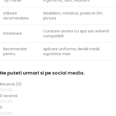
Tip maner
Ergonomic, usor, rezistent
Utilizare
Modelism, miniaturi, proiecte DIY,
recomandata
pictura
Curatare usoara cu apa sau solventi
Intretinere
compatibili
Recomandat
Aplicare uniforma, detalii medii,
pentru
suprafete mari
Ne puteti urmari si pe
social media
.
Recenzii (0)
0 recenzii
0