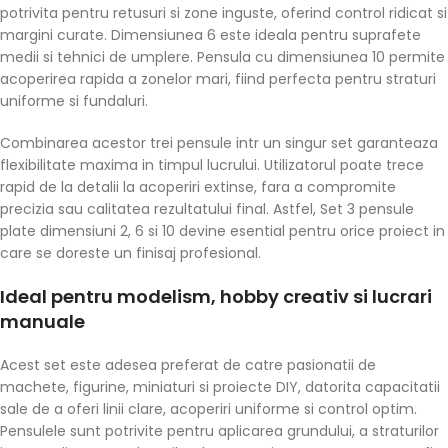
potrivita pentru retusuri si zone inguste, oferind control ridicat si
margini curate. Dimensiunea 6 este ideala pentru suprafete
medii si tehnici de umplere. Pensula cu dimensiunea 10 permite
acoperirea rapida a zonelor mari, fiind perfecta pentru straturi
uniforme si fundaluri.
Combinarea acestor trei pensule intr un singur set garanteaza
flexibilitate maxima in timpul lucrului. Utilizatorul poate trece
rapid de la detalii la acoperiri extinse, fara a compromite
precizia sau calitatea rezultatului final. Astfel, Set 3 pensule
plate dimensiuni 2, 6 si 10 devine esential pentru orice proiect in
care se doreste un finisaj profesional.
Ideal pentru modelism, hobby creativ si lucrari
manuale
Acest set este adesea preferat de catre pasionatii de
machete, figurine, miniaturi si proiecte DIY, datorita capacitatii
sale de a oferi linii clare, acoperiri uniforme si control optim.
Pensulele sunt potrivite pentru aplicarea grundului, a straturilor