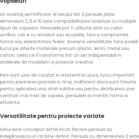
vopseluri
Un avantaj semnificativ al setului Set 3 pensule plate
dimensiuni 2, 6 si 10 este compatibilitatea acestuia cu multiple
tipuri de vopseluri. Pensulele pot fi utilizate atat cu culori
acrilice, cat si cu emailuri sau acuarele, fara a compromite
forma sau elasticitatea firelor. Aceasta versatilitate face posibil
lucrul pe diferite materiale precum plastic, lemn, metal sau
carton, ceea ce il transforma intr un set indispensabil in
atelierele de modelism si proiecte creative.
Perii sunt usor de curatat si rezistenti la uzura, lucru important
pentru pastrarea preciziei in timp. Indiferent daca sunt folosite
pentru aplicarea unui strat subtire sau pentru distribuirea unei
cantitati mai mari de vopsea, pensulele isi mentin forma si
eficienta.
Versatilitate pentru proiecte variate
Setul este conceput astfel incat fiecare pensula sa
indeplineasca un rol bine definit. Pensula cu dimensiunea 2 este