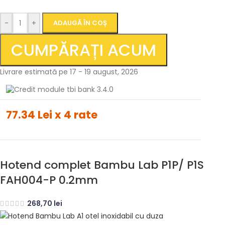
-
+
ADAUGĂ ÎN COȘ
CUMPĂRAȚI ACUM
Livrare estimată pe 17 - 19 august, 2026
77.34 Lei x 4 rate
Hotend complet Bambu Lab P1P/ P1S
FAH004-P 0.2mm
268,70
lei