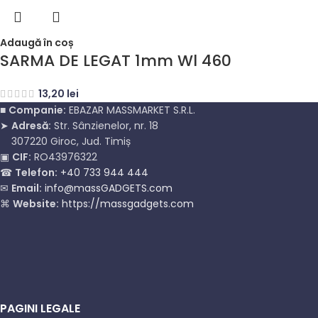
Adaugă în coș
SARMA DE LEGAT 1mm Wl 460
13,20
lei
■
Companie:
EBAZAR MASSMARKET S.R.L.
➤
Adresă:
Str. Sânzienelor, nr. 18
307220 Giroc, Jud. Timiș
▣
CIF:
RO43976322
☎
Telefon:
+40 733 944 444
✉
Email:
info@massGADGETS.com
⌘
Website:
https://massgadgets.com
PAGINI LEGALE