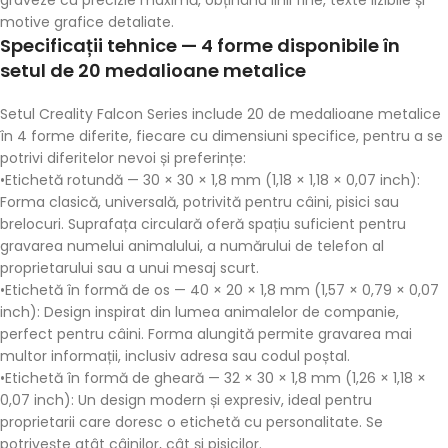
graveze cu precizie maximă, obținând linii fine, texte lizibile și
motive grafice detaliate.
Specificații tehnice — 4 forme disponibile în
setul de 20 medalioane metalice
Setul Creality Falcon Series include
20 de medalioane metalice
în 4 forme diferite, fiecare cu dimensiuni specifice, pentru a se
potrivi diferitelor nevoi și preferințe:
•
Etichetă rotundă
— 30 × 30 × 1,8 mm (1,18 × 1,18 × 0,07 inch):
Forma clasică, universală, potrivită pentru câini, pisici sau
brelocuri. Suprafața circulară oferă spațiu suficient pentru
gravarea numelui animalului, a numărului de telefon al
proprietarului sau a unui mesaj scurt.
•
Etichetă în formă de os
— 40 × 20 × 1,8 mm (1,57 × 0,79 × 0,07
inch): Design inspirat din lumea animalelor de companie,
perfect pentru câini. Forma alungită permite gravarea mai
multor informații, inclusiv adresa sau codul poștal.
•
Etichetă în formă de gheară
— 32 × 30 × 1,8 mm (1,26 × 1,18 ×
0,07 inch): Un design modern și expresiv, ideal pentru
proprietarii care doresc o etichetă cu personalitate. Se
potrivește atât câinilor, cât și pisicilor.