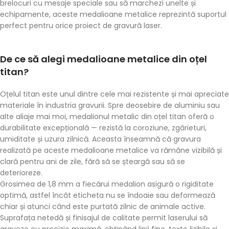
brelocuri cu mesaje speciale sau să marchezi unelte și
echipamente, aceste
medalioane metalice
reprezintă suportul
perfect pentru orice proiect de gravură laser.
De ce să alegi medalioane metalice din oțel
titan?
Oțelul titan este unul dintre cele mai rezistente și mai apreciate
materiale în industria gravurii. Spre deosebire de aluminiu sau
alte aliaje mai moi,
medalionul metalic din oțel titan
oferă o
durabilitate excepțională — rezistă la coroziune, zgârieturi,
umiditate și uzura zilnică. Aceasta înseamnă că gravura
realizată pe aceste
medalioane metalice
va rămâne vizibilă și
clară pentru ani de zile, fără să se șteargă sau să se
deterioreze.
Grosimea de
1,8 mm
a fiecărui medalion asigură o rigiditate
optimă, astfel încât eticheta nu se îndoaie sau deformează
chiar și atunci când este purtată zilnic de animale active.
Suprafața netedă și finisajul de calitate permit laserului să