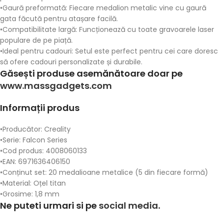
•
Gaură preformată
: Fiecare
medalion metalic
vine cu gaură
gata făcută pentru atașare facilă.
•
Compatibilitate largă
: Funcționează cu toate gravoarele laser
populare de pe piață.
•
Ideal pentru cadouri
: Setul este perfect pentru cei care doresc
să ofere cadouri personalizate și durabile.
Găsești produse asemănătoare doar pe
www.massgadgets.com
Informații produs
•
Producător
: Creality
•
Serie
: Falcon Series
•
Cod produs
: 4008060133
•
EAN
: 6971636406150
•
Conținut set
: 20 medalioane metalice (5 din fiecare formă)
•
Material
: Oțel titan
•
Grosime
: 1,8 mm
Ne puteti urmari si pe
social media
.