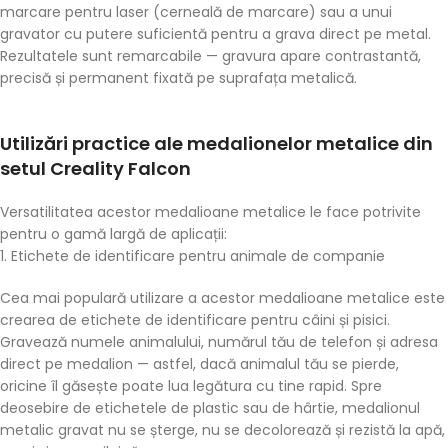
marcare pentru laser (cerneală de marcare) sau a unui
gravator cu putere suficientă pentru a grava direct pe metal.
Rezultatele sunt remarcabile — gravura apare contrastantă,
precisă și permanent fixată pe suprafața metalică.
Utilizări practice ale medalionelor metalice din
setul Creality Falcon
Versatilitatea acestor
medalioane metalice
le face potrivite
pentru o gamă largă de aplicații:
1. Etichete de identificare pentru animale de companie
Cea mai populară utilizare a acestor
medalioane metalice
este
crearea de etichete de identificare pentru câini și pisici.
Gravează numele animalului, numărul tău de telefon și adresa
direct pe medalion — astfel, dacă animalul tău se pierde,
oricine îl găsește poate lua legătura cu tine rapid. Spre
deosebire de etichetele de plastic sau de hârtie,
medalionul
metalic
gravat nu se șterge, nu se decolorează și rezistă la apă,