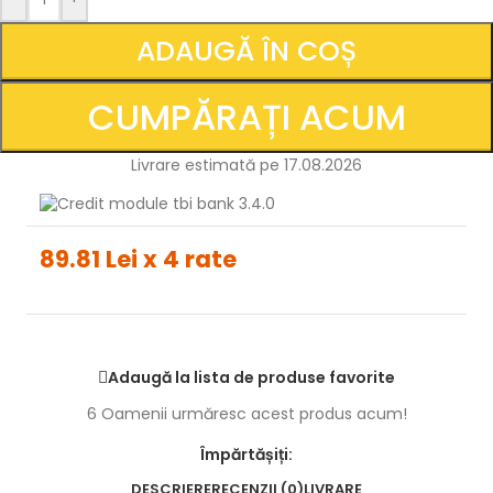
ADAUGĂ ÎN COȘ
CUMPĂRAȚI ACUM
Livrare estimată pe 17.08.2026
89.81 Lei x 4 rate
Adaugă la lista de produse favorite
6
Oamenii urmăresc acest produs acum!
Împărtășiți:
DESCRIERE
RECENZII (0)
LIVRARE