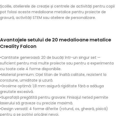
Școlile, atelierele de creație și centrele de activități pentru copii
pot folosi aceste
medalioane metalice
pentru proiecte de
gravură, activități STEM sau ateliere de personalizare.
Avantajele setului de 20 medalioane metalice
Creality Falcon
•
Cantitate generoasă
: 20 de bucăți într-un singur set —
suficient pentru mai multe proiecte sau pentru a experimenta
cu toate cele 4 forme disponibile.
•
Material premium
: Oțel titan de înaltă calitate, rezistent la
coroziune, umiditate și uzură.
•
Grosime optimă
: 1,8 mm asigură rigiditate fără a adăuga
greutate excesivă.
•
Suprafață pregătită pentru gravare
: Finisajul neted permite
laserului să graveze cu precizie maximă.
•
Design versatil
: 4 forme diferite (rotund, os, gheară, pisică)
pentru a se potrivi oricărei nevoi.