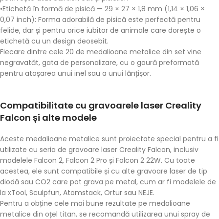
•
Etichetă în formă de pisică
— 29 × 27 × 1,8 mm (1,14 × 1,06 ×
0,07 inch): Forma adorabilă de pisică este perfectă pentru
felide, dar și pentru orice iubitor de animale care dorește o
etichetă cu un design deosebit.
Fiecare dintre cele 20 de
medalioane metalice
din set vine
negravatăt, gata de personalizare, cu o gaură preformată
pentru atașarea unui inel sau a unui lănțișor.
Compatibilitate cu gravoarele laser Creality
Falcon și alte modele
Aceste
medalioane metalice
sunt proiectate special pentru a fi
utilizate cu seria de gravoare laser
Creality Falcon
, inclusiv
modelele Falcon 2, Falcon 2 Pro și Falcon 2 22W. Cu toate
acestea, ele sunt compatibile și cu alte gravoare laser de tip
diodă sau CO2 care pot grava pe metal, cum ar fi modelele de
la xTool, Sculpfun, Atomstack, Ortur sau NEJE.
Pentru a obține cele mai bune rezultate pe
medalioane
metalice
din oțel titan, se recomandă utilizarea unui spray de