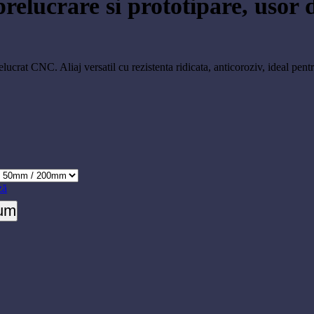
elucrare si prototipare, usor d
elucrat CNC. Aliaj versatil cu rezistenta ridicata, anticoroziv, ideal pen
ză
de frezat si prelucrat CNC
cum