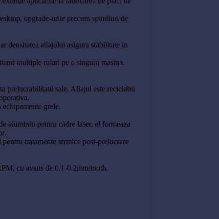
xtinde aplicatiile la fabricarea de placi de
esktop, upgrade-urile precum spindluri de
densitatea aliajului asigura stabilitate in
itand multiple rulari pe o singura masina.
prelucrabilitatii sale. Aliajul este reciclabil
operativa.
in echipamente grele.
de aluminiu pentru cadre laser, el formeaza
te.
ul pentru tratamente termice post-prelucrare
0 RPM, cu avans de 0.1-0.2mm/tooth.