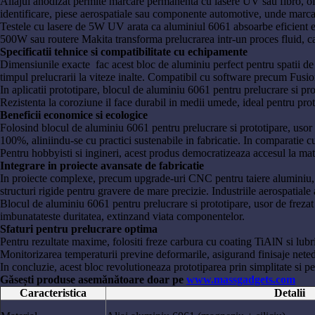
Aliajul anodizat permite marcare permanenta cu lasere UV sau fibro, ofer
identificare, piese aerospatiale sau componente automotive, unde marcar
Testele cu lasere de 5W UV arata ca aluminiul 6061 absoarbe eficient 
500W sau routere Makita transforma prelucrarea intr-un proces fluid, cap
Specificatii tehnice si compatibilitate cu echipamente
Dimensiunile exacte fac acest bloc de aluminiu perfect pentru spatii de l
timpul prelucrarii la viteze inalte. Compatibil cu software precum Fusio
In aplicatii prototipare, blocul de aluminiu 6061 pentru prelucrare si pr
Rezistenta la coroziune il face durabil in medii umede, ideal pentru proto
Beneficii economice si ecologice
Folosind blocul de aluminiu 6061 pentru prelucrare si prototipare, usor de 
100%, aliniindu-se cu practici sustenabile in fabricatie. In comparatie 
Pentru hobbyisti si ingineri, acest produs democratizeaza accesul la mat
Integrare in proiecte avansate de fabricatie
In proiecte complexe, precum upgrade-uri CNC pentru taiere aluminiu, b
structuri rigide pentru gravere de mare precizie. Industriile aerospatiale 
Blocul de aluminiu 6061 pentru prelucrare si prototipare, usor de frezat 
imbunatateste duritatea, extinzand viata componentelor.
Sfaturi pentru prelucrare optima
Pentru rezultate maxime, folositi freze carbura cu coating TiAlN si lu
Monitorizarea temperaturii previne deformarile, asigurand finisaje nete
In concluzie, acest bloc revolutioneaza prototiparea prin simplitate si p
Găsești produse asemănătoare doar pe
www.massgadgets.com
Caracteristica
Detalii