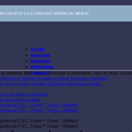
RT GRATUIT LA O COMANDĂ MINIMĂ DE 300 RON
ACASĂ
MAGAZIN
PROMOȚII
DESPRE NOI
CONTACT
 de aluminiu 6061 pentru prelucrare si prototipare, usor de frezat si pr
tru efecte vizuale elegante si difuzie uniforma a luminii
345,91
lei
de identificare animale
318,48
lei