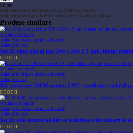
Livrare
rodusele în stoc se livrează în 2-4 zile lucrătoare.
rodusele precomandate se livrează în 7-14 zile lucrătoare.
Produse similare
Vizualizare rapidă
Adaugă la lista de produse favorite
Adaugă în coș
Set 10 placi placaj nuc 300 x 300 x 3 mm, finisaj premi
306,92
lei
Vizualizare rapidă
Adaugă la lista de produse favorite
Adaugă în coș
Kit racire aer 500W pentru CNC, ventilator reglabil p
957,61
lei
Vizualizare rapidă
Adaugă la lista de produse favorite
Adaugă în coș
Set 20 folii termotransfer cu schimbare de culoare la s
398,31
lei