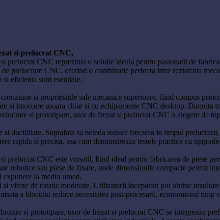
ezat si prelucrat CNC,
si prelucrat CNC reprezinta o solutie ideala pentru pasionatii de fabricat
uni de prelucrare CNC, oferind o combinatie perfecta intre rezistenta mec
 si eficienta sunt esentiale.
a coroziune si proprietatile sale mecanice superioare, fiind compus princ
zare si intorcere usoara chiar si cu echipamente CNC desktop. Datorita tr
lucrare si prototipare, usor de frezat si prelucrat CNC o alegere de top
te si ductilitate. Suprafata sa neteda reduce frecarea in timpul prelucrarii
rapida si precisa, asa cum demonstreaza testele practice cu upgrade-uri
 si prelucrat CNC este versatil, fiind ideal pentru fabricarea de piese p
rate robotice sau piese de fixare, unde dimensiunile compacte permit inte
e si expunere la mediu umed.
rd si viteze de rotatie moderate. Utilizatorii incepatori pot obtine rezul
 finisata a blocului reduce necesitatea post-procesarii, economisind timp s
rare si prototipare, usor de frezat si prelucrat CNC se integreaza perfec