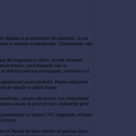
ie digitala si profesionistii din domeniu. Acest
anica si usurinta in manipulare. Dimensiunile sale
ipal din magneziu si siliciu. Aceste elemente
atarii termice, performantele sale se
 in industrii precum aerospatiala, automotive si
, minimizand uzura uneltelor. Pentru utilizatorii
 de spindle si railuri liniare.
ersonalizate, carcase electronice sau componente
grarea usoara in proiecte mici. Industriile grele
tate profesionale cu masini CNC upgradate, evitand
i resurse.
t in fluxuri de lucru hibride cu gravura laser.