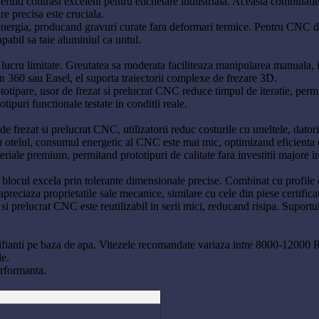
ind contrast excelent pentru etichetare industriala. Aceasta combinatie e
e precisa este cruciala.
energia, producand gravuri curate fara deformari termice. Pentru CNC d
abil sa taie aluminiul ca untul.
ucru limitate. Greutatea sa moderata faciliteaza manipularea manuala, iar 
n 360 sau Easel, el suporta traiectorii complexe de frezare 3D.
ototipare, usor de frezat si prelucrat CNC reduce timpul de iteratie, perm
tipuri functionale testate in conditii reale.
frezat si prelucrat CNC, utilizatorii reduc costurile cu uneltele, datorita 
cu otelul, consumul energetic al CNC este mai mic, optimizand eficienta 
eriale premium, permitand prototipuri de calitate fara investitii majore 
locul excela prin tolerante dimensionale precise. Combinat cu profile 
apreciaza proprietatile sale mecanice, similare cu cele din piese certifica
si prelucrat CNC este reutilizabil in serii mici, reducand risipa. Suport
brifianti pe baza de apa. Vitezele recomandate variaza intre 8000-1200
de.
erformanta.