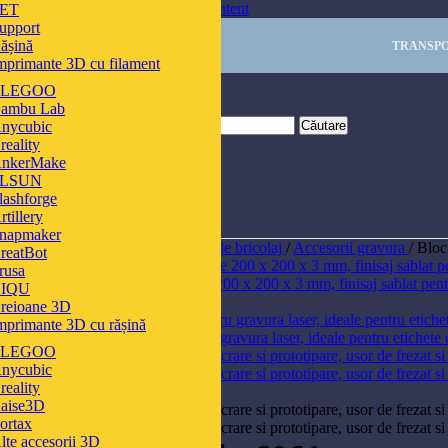
Skip to navigation
Skip to main content
ET
upport
ășină
TRANSPO
mprimante 3D cu filament
ELEGOO
ambu Lab
nycubic
Căutare
reality
nkerMake
FLSUN
lashforge
rtillery
napmaker
Prima pagină
/
Unelte și materiale de bricolaj
/
Accesorii gravura
/
Bloc
reatBot
rusa
Set 10 placi acrilice colorate mate 200 x 200 x 3 mm, finisaj sablat pen
IQU
Înapoi la produse
reioane 3D
mprimante 3D cu rășină
Set 20 medalioane metalice pentru gravura laser, ideale pentru etichete 
ELEGOO
nycubic
reality
Click pentru a mări
aise3D
ortax
lte accesorii 3D