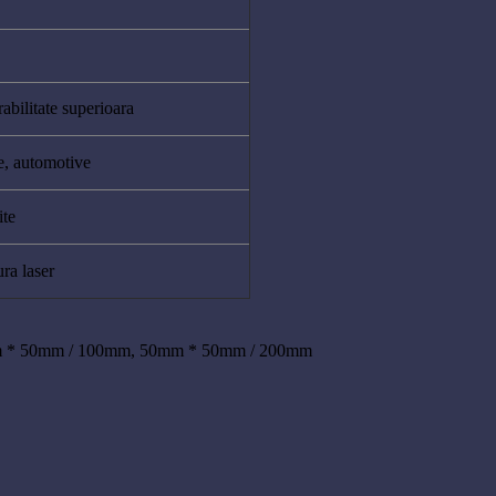
abilitate superioara
e, automotive
ite
ra laser
 * 50mm / 100mm
,
50mm * 50mm / 200mm