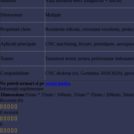
Material
Aliaj aluminiu 6061 (magneziu + siliciu)
Dimensiuni
Multiple
Proprietati cheie
Rezistenta ridicata, coroziune excelenta, prelucr
Aplicatii principale
CNC machining, frezare, prototipare, aerospac
Tratare
Tratament termic pentru performante imbunatat
Compatibilitate
CNC desktop (ex. Genmitsu 3018/3020), gravu
Ne puteti urmari si pe
social media
.
Informații suplimentare
Dimensiune
35mm * 35mm / 100mm
,
35mm * 35mm / 200mm
,
50mm
Recenzii (0)
0 recenzii
0