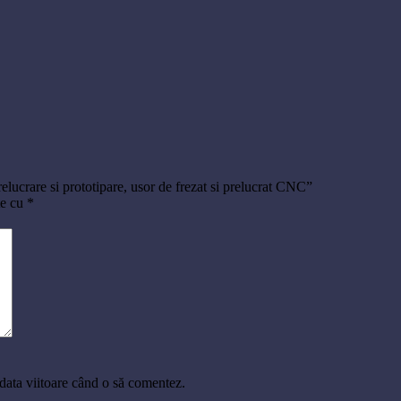
elucrare si prototipare, usor de frezat si prelucrat CNC”
te cu
*
 data viitoare când o să comentez.