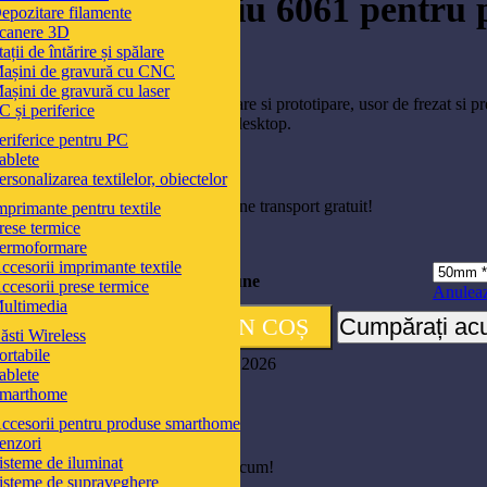
Bloc de aluminiu 6061 pentru pr
epozitare filamente
canere 3D
CNC
tații de întărire și spălare
așini de gravură cu CNC
Interval
181,84
lei
–
284,52
lei
așini de gravură cu laser
de
Bloc aluminiu 6061 pentru prelucrare si prototipare, usor de frezat si pr
C și periferice
prețuri:
automotive. Perfect pentru masini desktop.
eriferice pentru PC
181,84 lei
ablete
până
ersonalizarea textilelor, obiectelor
la
284,52 lei
Adăugă
300,00
lei
în coș și obține transport gratuit!
mprimante pentru textile
rese termice
ermoformare
ccesorii imprimante textile
Dimensiune
ccesorii prese termice
Anulea
ultimedia
Cantitate Bloc de aluminiu 6061 pentru prelucrare si prototipare, usor 
ADAUGĂ ÎN COȘ
Cumpărați a
-
+
ăsti Wireless
ortabile
Livrare estimată pe 17 - 19 august, 2026
ablete
marthome
55.58 Lei x 4 rate
ccesorii pentru produse smarthome
enzori
Adaugă la lista de produse favorite
isteme de iluminat
8
Oamenii urmăresc acest produs acum!
isteme de supraveghere
Împărtășiți: