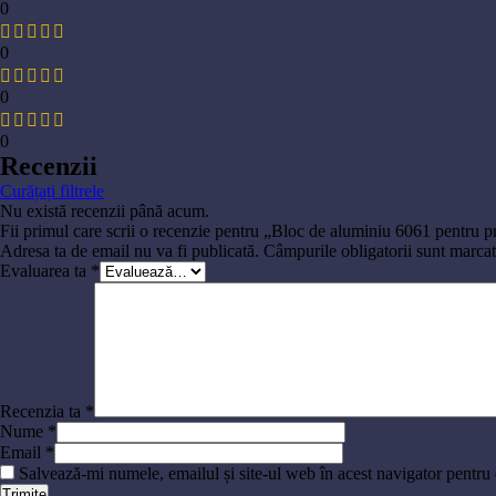
0
0
0
0
Recenzii
Curățați filtrele
Nu există recenzii până acum.
Fii primul care scrii o recenzie pentru „Bloc de aluminiu 6061 pentru pr
Adresa ta de email nu va fi publicată.
Câmpurile obligatorii sunt marca
Evaluarea ta
*
Recenzia ta
*
Nume
*
Email
*
Salvează-mi numele, emailul și site-ul web în acest navigator pentru