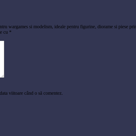
 pentru wargames si modelism, ideale pentru figurine, diorame si piese pr
te cu
*
 data viitoare când o să comentez.