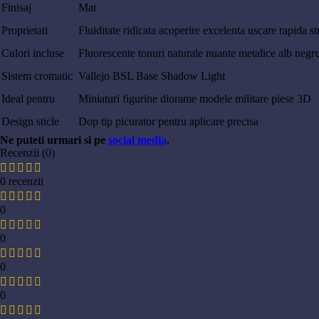
Finisaj
Mat
Proprietati
Fluiditate ridicata acoperire excelenta uscare rapida st
Culori incluse
Fluorescente tonuri naturale nuante metalice alb negru 
Sistem cromatic
Vallejo BSL Base Shadow Light
Ideal pentru
Miniaturi figurine diorame modele militare piese 3D
Design sticle
Dop tip picurator pentru aplicare precisa
Ne puteti urmari si pe
social media
.
Recenzii (0)
0 recenzii
0
0
0
0