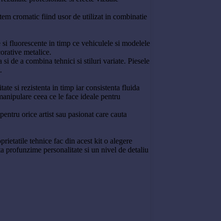
tem cromatic fiind usor de utilizat in combinatie
 si fluorescente in timp ce vehiculele si modelele
corative metalice.
i de a combina tehnici si stiluri variate. Piesele
.
ate si rezistenta in timp iar consistenta fluida
 manipulare ceea ce le face ideale pentru
pentru orice artist sau pasionat care cauta
rietatile tehnice fac din acest kit o alegere
ta profunzime personalitate si un nivel de detaliu