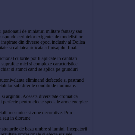
 pasionatii de miniaturi militare fantasy sau
 raspunde cerintelor exigente ale modelistilor
e inspirate din diverse epoci inclusiv al Doilea
e si calitatea ridicata a finisajului final.
ional culorile pot fi aplicate in cantitati
pe suprafete mici si complexe caracteristice
 chiar si atunci cand se aplica pe grunduri
autonivelanta eliminand defectele si pastrand
aliilor sub diferite conditii de iluminare.
 si argintiu. Aceasta diversitate cromatica
unt perfecte pentru efecte speciale arme energice
talii mecanice si zone decorative. Prin
sa sau in diorame.
 straturile de baza umbre si lumini. Incepatorii
ezultate profesionale si efecte vizuale