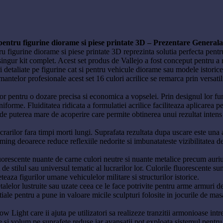
 pentru figurine diorame si piese printate 3D – Prezentare Generala
 figurine diorame si piese printate 3D reprezinta solutia perfecta pentru
n singur kit complet. Acest set produs de Vallejo a fost conceput pentru a
ari detaliate pe figurine cat si pentru vehicule diorame sau modele istoric
elor profesionale acest set 16 culori acrilice se remarca prin versatilitat
r pentru o dozare precisa si economica a vopselei. Prin designul lor funct
niforme. Fluiditatea ridicata a formulatiei acrilice faciliteaza aplicarea 
 de puterea mare de acoperire care permite obtinerea unui rezultat intens
rarilor fara timpi morti lungi. Suprafata rezultata dupa uscare este una 
ming deoarece reduce reflexiile nedorite si imbunatateste vizibilitatea det
luorescente nuante de carne culori neutre si nuante metalice precum auriu
 de stilul sau universul tematic al lucrarilor lor. Culorile fluorescente s
eaza figurilor umane vehiculelor militare si structurilor istorice.
lelor lustruite sau uzate ceea ce le face potrivite pentru arme armuri de
iale pentru a pune in valoare micile sculpturi folosite in jocurile de ma
Light care ii ajuta pe utilizatori sa realizeze tranzitii armonioase intre
si volum pe suprafete reduse iar avansatii pot exploata sistemul pentru r