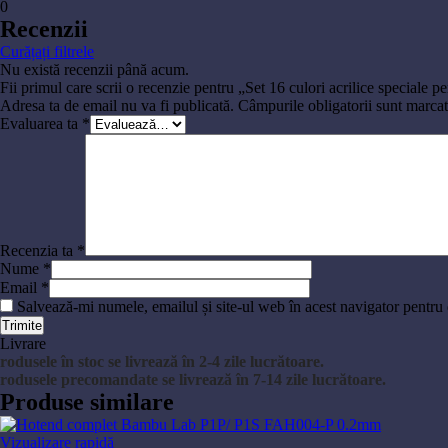
0
Recenzii
Curățați filtrele
Nu există recenzii până acum.
Fii primul care scrii o recenzie pentru „Set 16 culori acrilice speciale
Adresa ta de email nu va fi publicată.
Câmpurile obligatorii sunt marca
Evaluarea ta
*
Recenzia ta
*
Nume
*
Email
*
Salvează-mi numele, emailul și site-ul web în acest navigator pentru
Livrare
rodusele în stoc se livrează în 2-4 zile lucrătoare.
rodusele precomandate se livrează în 7-14 zile lucrătoare.
Produse similare
Vizualizare rapidă