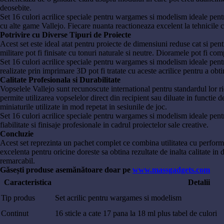
deosebite.
Set 16 culori acrilice speciale pentru wargames si modelism ideale pentru
cu alte game Vallejo. Fiecare nuanta reactioneaza excelent la tehnicil
Potrivire cu Diverse Tipuri de Proiecte
Acest set este ideal atat pentru proiecte de dimensiuni reduse cat si pen
militare pot fi finisate cu tonuri naturale si neutre. Dioramele pot fi c
Set 16 culori acrilice speciale pentru wargames si modelism ideale pentru
realizate prin imprimare 3D pot fi tratate cu aceste acrilice pentru a ob
Calitate Profesionala si Durabilitate
Vopselele Vallejo sunt recunoscute international pentru standardul lor ridi
permite utilizarea vopselelor direct din recipient sau diluate in functie 
miniaturile utilizate in mod repetat in sesiunile de joc.
Set 16 culori acrilice speciale pentru wargames si modelism ideale pentru
fiabilitate si finisaje profesionale in cadrul proiectelor sale creative.
Concluzie
Acest set reprezinta un pachet complet ce combina utilitatea cu performant
excelenta pentru oricine doreste sa obtina rezultate de inalta calitate i
remarcabil.
Găsești produse asemănătoare doar pe
www.massgadgets.com
Caracteristica
Detalii
Tip produs
Set acrilic pentru wargames si modelism
Continut
16 sticle a cate 17 pana la 18 ml plus tabel de culori