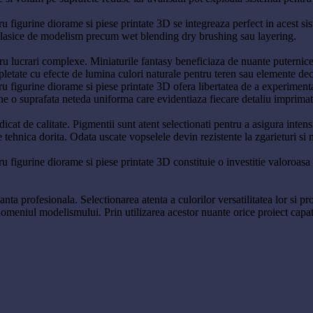
 figurine diorame si piese printate 3D se integreaza perfect in acest sis
e clasice de modelism precum wet blending dry brushing sau layering.
tru lucrari complexe. Miniaturile fantasy beneficiaza de nuante puternice
ompletate cu efecte de lumina culori naturale pentru teren sau elemente de
 figurine diorame si piese printate 3D ofera libertatea de a experimenta s
tine o suprafata neteda uniforma care evidentiaza fiecare detaliu imprimat
cat de calitate. Pigmentii sunt atent selectionati pentru a asigura intensit
de tehnica dorita. Odata uscate vopselele devin rezistente la zgarieturi si
 figurine diorame si piese printate 3D constituie o investitie valoroasa 
a profesionala. Selectionarea atenta a culorilor versatilitatea lor si prop
n domeniul modelismului. Prin utilizarea acestor nuante orice proiect capa