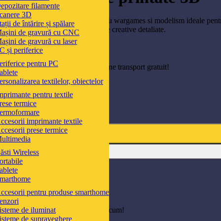
epozitare filamente
459,58
lei
canere 3D
Set 16 culori acrilice speciale pentru wargames si modelism ideale pentru
tații de întărire și spălare
pentru miniaturi diorame si proiecte creative detaliate.
așini de gravură cu CNC
așini de gravură cu laser
C și periferice
eriferice pentru PC
Adăugă
300,00
lei
în coș și obține transport gratuit!
ablete
ersonalizarea textilelor, obiectelor
mprimante pentru textile
50 în stoc
rese termice
Cantitate Set 16 culori acrilice speciale pentru wargames si modelism, i
ermoformare
-
+
ccesorii imprimante textile
ccesorii prese termice
ultimedia
ăsti Wireless
ortabile
Livrare estimată pe 17.08.2026
ablete
marthome
125.16 Lei x 4 rate
ccesorii pentru produse smarthome
enzori
Adaugă la lista de produse favorite
isteme de iluminat
1
Oamenii urmăresc acest produs acum!
isteme de supraveghere
Împărtășiți: