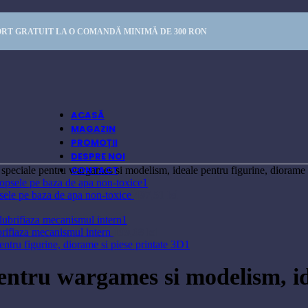
RT GRATUIT LA O COMANDĂ MINIMĂ DE 300 RON
ACASĂ
MAGAZIN
PROMOȚII
DESPRE NOI
CONTACT
e speciale pentru wargames si modelism, ideale pentru figurine, diorame 
psele pe baza de apa non-toxice
497,51
lei
ubrifiaza mecanismul intern
199,68
lei
 pentru wargames si modelism, i