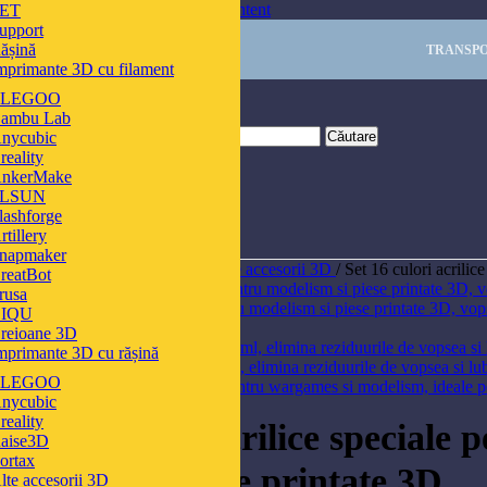
Skip to navigation
Skip to main content
ET
upport
ășină
TRANSPO
mprimante 3D cu filament
ELEGOO
ambu Lab
nycubic
Căutare
reality
nkerMake
FLSUN
lashforge
rtillery
napmaker
Prima pagină
/
Imprimare 3D
/
Alte accesorii 3D
/
Set 16 culori acrilic
reatBot
rusa
Set 16 culori acrilice de baza pentru modelism si piese printate 3D, vo
IQU
Înapoi la produse
reioane 3D
mprimante 3D cu rășină
Solutie de curatare aerograf 200 ml, elimina reziduurile de vopsea si l
ELEGOO
nycubic
Click pentru a mări
reality
Set 16 culori acrilice speciale
aise3D
ortax
diorame si piese printate 3D
lte accesorii 3D