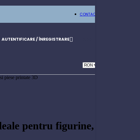
CONTACT
AUTENTIFICARE / ÎNREGISTRARE
0,00
LEI
si piese printate 3D
deale pentru figurine,