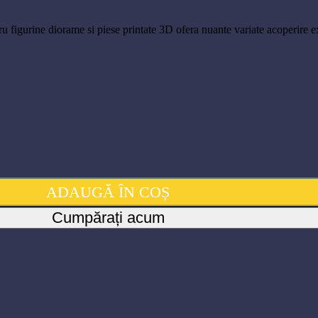
 figurine diorame si piese printate 3D ofera nuante variate acoperire exc
deale pentru figurine, diorame si piese printate 3D
ADAUGĂ ÎN COȘ
Cumpărați acum