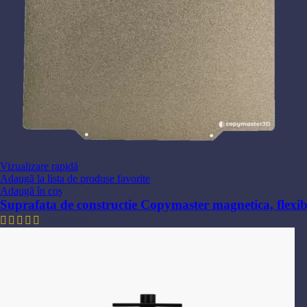
Vizualizare rapidă
Adaugă la lista de produse favorite
Adaugă în coș
Suprafata de constructie Copymaster magnetica, flex
251,20
lei