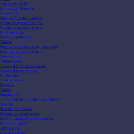
Alte accesorii 3D
Depozitare filamente
Scanere 3D
Stații de întărire și spălare
Mașini de gravură cu CNC
Mașini de gravură cu laser
PC și periferice
Periferice pentru PC
Tablete
Personalizarea textilelor, obiectelor
Imprimante pentru textile
Prese termice
Termoformare
Accesorii imprimante textile
Accesorii prese termice
Multimedia
Căsti Wireless
Portabile
Tablete
Smarthome
Accesorii pentru produse smarthome
Senzori
Sisteme de iluminat
Sisteme de supraveghere
Prize și întrerupătoare inteligente
Relee inteligente
Telecomenzi
Unelte electrice