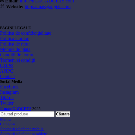
✉
Email:
info@massGADGETS.com
⌘
Website:
https://massgadgets.com
PAGINI LEGALE
Politica de confidențialitate
Politica Cookie
Politica de retur
Metode de plată
Condiții de livrare
Termeni și condiții
GDPR
ANPC
Contact
Social Media
Facebook
Instagram
TikTok
Twitter
© massGADGETS
2025
Căutare
Meniu
Categorii
Accesorii telefoane mobile
Accesorii telefoane si tablete