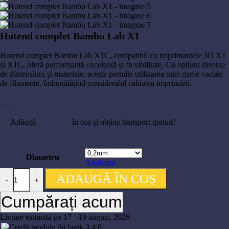
Hotend complet Bambu Lab X1
268,20
lei
Hotend complet Bambu Lab X1C, compatibil cu imprimantele 3D X1
și X1C, oferă performanță excelentă și flexibilitate. Cu opțiuni diverse
de dimensiuni și materiale, acesta permite utilizarea unei game variate
de filamente, îmbunătățind considerabil calitatea imprimării.
Adăugă
300,00
lei
în coș și obține transport gratuit!
Diametru
Anulează
ADAUGĂ ÎN COȘ
-
+
Cumpărați acum
Livrare estimată pe 17 - 19 august, 2026