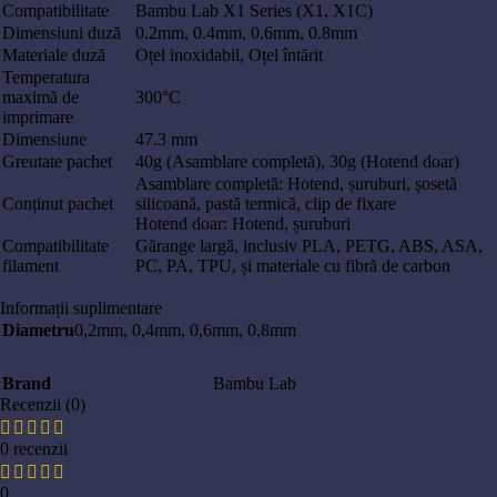
Compatibilitate
Bambu Lab X1 Series (X1, X1C)
Dimensiuni duză
0.2mm, 0.4mm, 0.6mm, 0.8mm
Materiale duză
Oțel inoxidabil, Oțel întărit
Temperatura
maximă de
300°C
imprimare
Dimensiune
47.3 mm
Greutate pachet
40g (Asamblare completă), 30g (Hotend doar)
Asamblare completă: Hotend, șuruburi, șosetă
Conținut pachet
silicoană, pastă termică, clip de fixare
Hotend doar: Hotend, șuruburi
Compatibilitate
Gărange largă, inclusiv PLA, PETG, ABS, ASA,
filament
PC, PA, TPU, și materiale cu fibră de carbon
Informații suplimentare
Diametru
0,2mm
,
0,4mm
,
0,6mm
,
0,8mm
Brand
Bambu Lab
Recenzii (0)
0 recenzii
0