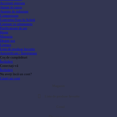
Accesorii gravura
Aparat de taiere
Aparate de măsurare
Compresoare
Convertor Foto în Schiță
Curatare cu ultrasunete
Purificatoare de aer
Home
Magazin
Despre noi
Contact
Lista de produse favorite
Autentificare / Înregistrare
Coș de cumpărături
Închideți
Conectați-vă
Închideți
Nu aveți încă un cont?
Creați un cont
Magazin
Lista de produse favorite
Cosul