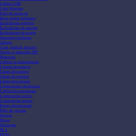
Cabluri USB
Căsti Wireless
Folii de protecție
Huse pentru telefoane
Încărcătoare wireless
Încărcătoare de mașină
Încărcătoare de perete
Suporturi telefoane
Tablete
Casă, grădină, bricolaj
Unelte și materiale DIY
Materiale
Cabluri si prelungitoare
Ceasuri decorative
Lămpi decorative
Lămpi de exterior
Lămpi funcționale
Componente electronice
Cabluri de prototipare
Componente active
Componente pasive
Kituri educaționale
Plăci de circuite
Senzori
Drone
Filamente
PLA
PETG