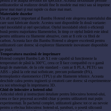
pentru a se adapta nevoilor lor specifice. Această flexibilitate permite
utilizatorilor să realizeze detalii fine în modele mai mici sau să imprime
piese mai mari și mai rapide cu duze mai mari.
Materialele duzelor
Un alt aspect important al Bambu Hotend este alegerea materialului din
care sunt fabricate duzele. Acestea sunt disponibile în două variante:
oțel inoxidabil și oțel specializat. Oțelul inoxidabil oferă o eficiență
bună pentru majoritatea filamentelor, în timp ce oțelul întărit este ideal
pentru utilizarea cu filamente abrazive, cum ar fi cele cu fibră de
carbon. Aceasta face din Bambu Hotend o alegere excelentă pentru
utilizatorii care doresc să exploreze filamentele inovatoare disponibile
pe piață.
Temperatura maximă de imprimare
Hotend complet Bambu Lab X1 este capabil să funcționeze la
temperaturi de până la 300°C, ceea ce îl face compatibil cu o gamă
largă de materiale, de la cele standard – cum ar fi PLA, PETG sau
ABS – până la cele mai sofisticate, precum poliamide (PA),
termoplastice elastomerice (TPU) și alte filamente tehnice. Aceasta
deschide calea pentru inginerii și creatorii care doresc să experimenteze
cu noi tehnologii în imprimarea 3D.
Ghid de înlocuire a hotend-ului
Articolul oferă și instrucțiuni detaliate pentru înlocuirea hotend-ului,
ceea ce face procesul accesibil chiar și pentru utilizatorii mai puțin
experimentați. În pachetul complet, utilizatorii găsesc tot ce au nevoie
pentru a efectua înlocuirea: hotend-ul, șuruburi, o șosetă silicoană