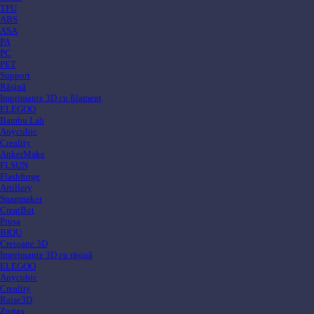
TPU
ABS
ASA
PA
PC
PET
Support
Rășină
Imprimante 3D cu filament
ELEGOO
Bambu Lab
Anycubic
Creality
AnkerMake
FLSUN
Flashforge
Artillery
Snapmaker
CreatBot
Prusa
BIQU
Creioane 3D
Imprimante 3D cu rășină
ELEGOO
Anycubic
Creality
Raise3D
Zortax