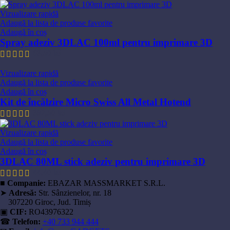
Vizualizare rapidă
Adaugă la lista de produse favorite
Adaugă în coș
Spray adeziv 3DLAC 100ml pentru imprimare 3D
63,50
lei
Vizualizare rapidă
Adaugă la lista de produse favorite
Adaugă în coș
Kit de încălzire Micro Swiss All Metal Hotend
392,50
lei
Vizualizare rapidă
Adaugă la lista de produse favorite
Adaugă în coș
3DLAC 80ML stick adeziv pentru imprimare 3D
44,40
lei
■
Companie:
EBAZAR MASSMARKET S.R.L.
➤
Adresă:
Str. Sânzienelor, nr. 18
307220 Giroc, Jud. Timiș
▣
CIF:
RO43976322
☎
Telefon:
+40 733 944 444