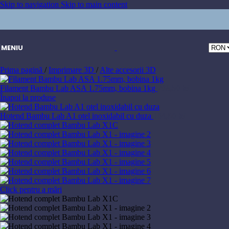
Skip to navigation
Skip to main content
MENIU
Prima pagină
/
Imprimare 3D
/
Alte accesorii 3D
Filament Bambu Lab ASA 1.75mm, bobina 1kg
208,50
lei
Înapoi la produse
Hotend Bambu Lab A1 otel inoxidabil cu duza
104,60
lei
Click pentru a mări