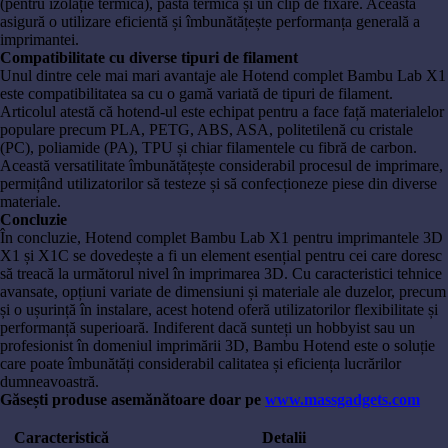
(pentru izolație termică), pastă termică și un clip de fixare. Aceasta
asigură o utilizare eficientă și îmbunătățește performanța generală a
imprimantei.
Compatibilitate cu diverse tipuri de filament
Unul dintre cele mai mari avantaje ale Hotend complet Bambu Lab X1
este compatibilitatea sa cu o gamă variată de tipuri de filament.
Articolul atestă că hotend-ul este echipat pentru a face față materialelor
populare precum PLA, PETG, ABS, ASA, politetilenă cu cristale
(PC), poliamide (PA), TPU și chiar filamentele cu fibră de carbon.
Această versatilitate îmbunătățește considerabil procesul de imprimare,
permițând utilizatorilor să testeze și să confecționeze piese din diverse
materiale.
Concluzie
În concluzie, Hotend complet Bambu Lab X1 pentru imprimantele 3D
X1 și X1C se dovedește a fi un element esențial pentru cei care doresc
să treacă la următorul nivel în imprimarea 3D. Cu caracteristici tehnice
avansate, opțiuni variate de dimensiuni și materiale ale duzelor, precum
și o ușurință în instalare, acest hotend oferă utilizatorilor flexibilitate și
performanță superioară. Indiferent dacă sunteți un hobbyist sau un
profesionist în domeniul imprimării 3D, Bambu Hotend este o soluție
care poate îmbunătăți considerabil calitatea și eficiența lucrărilor
dumneavoastră.
Găsești produse asemănătoare doar pe
www.massgadgets.com
Caracteristică
Detalii