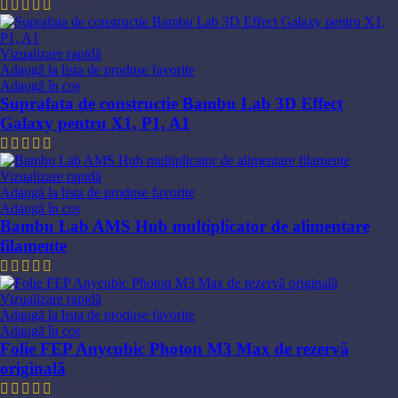
365,50
lei
Vizualizare rapidă
Adaugă la lista de produse favorite
Adaugă în coș
Suprafata de constructie Bambu Lab 3D Effect
Galaxy pentru X1, P1, A1
220,50
lei
Vizualizare rapidă
Adaugă la lista de produse favorite
Adaugă în coș
Bambu Lab AMS Hub multiplicator de alimentare
filamente
522,12
lei
Vizualizare rapidă
Adaugă la lista de produse favorite
Adaugă în coș
Folie FEP Anycubic Photon M3 Max de rezervă
originală
181,60
lei