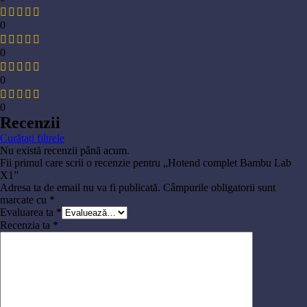
0
0
0
0
Recenzii
Curățați filtrele
Nu există recenzii până acum.
Fii primul care scrii o recenzie pentru „Hotend complet Bambu Lab
X1”
Adresa ta de email nu va fi publicată.
Câmpurile obligatorii sunt
marcate cu
*
Evaluarea ta
*
Recenzia ta
*