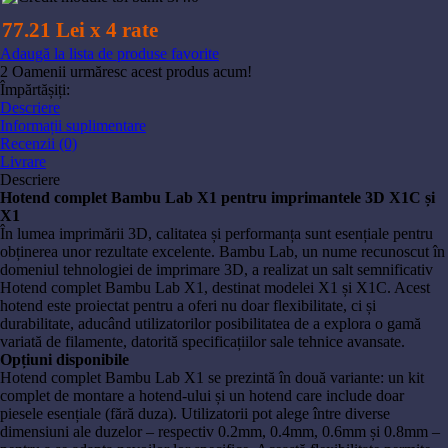
77.21 Lei x 4 rate
Adaugă la lista de produse favorite
2
Oamenii urmăresc acest produs acum!
Împărtășiți:
Descriere
Informații suplimentare
Recenzii (0)
Livrare
Descriere
Hotend complet Bambu Lab X1 pentru imprimantele 3D X1C și
X1
În lumea imprimării 3D, calitatea și performanța sunt esențiale pentru
obținerea unor rezultate excelente. Bambu Lab, un nume recunoscut în
domeniul tehnologiei de imprimare 3D, a realizat un salt semnificativ
Hotend complet Bambu Lab X1, destinat modelei X1 și X1C. Acest
hotend este proiectat pentru a oferi nu doar flexibilitate, ci și
durabilitate, aducând utilizatorilor posibilitatea de a explora o gamă
variată de filamente, datorită specificațiilor sale tehnice avansate.
Opțiuni disponibile
Hotend complet Bambu Lab X1 se prezintă în două variante: un kit
complet de montare a hotend-ului și un hotend care include doar
piesele esențiale (fără duza). Utilizatorii pot alege între diverse
dimensiuni ale duzelor – respectiv 0.2mm, 0.4mm, 0.6mm și 0.8mm –