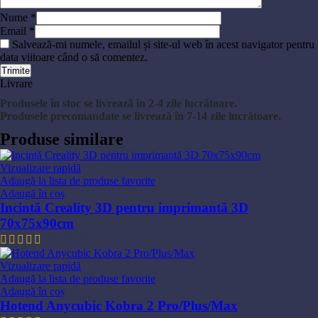
Nume
*
Email
*
Salvează-mi numele, emailul și site-ul web în acest navigator pentru
data viitoare când o să comentez.
Livrare
Produsele în stoc se livrează în 2-4 zile lucrătoare.
Produsele precomandate se livrează în 7-14 zile lucrătoare.
Produse similare
Vizualizare rapidă
Adaugă la lista de produse favorite
Adaugă în coș
Incintă Creality 3D pentru imprimantă 3D
70x75x90cm
445,80
lei
Vizualizare rapidă
Adaugă la lista de produse favorite
Adaugă în coș
Hotend Anycubic Kobra 2 Pro/Plus/Max