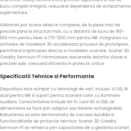
lucru complet integrat, reducand dependenta de echipamente
suplimentare.
Utilizatorii pot scana obiecte complexe, de la piese mici de
precizie pana la structuri mari, cu o distanta de lucru de 160-
550 mm pentru laser si 170-1200 mm pentru NIR. Integrarea cu
software de modelare 3D accelereaza procesul de prototipare,
permitand imprimarea directa a modelelor scanate. Scaner 3D
Creality Sermoon P1 minimizeaza rescanarile datorita vitezei si
preciziei sale, crescand eficienta in proiecte critice.
Specificatii Tehnice si Performante
Dispozitivul este echipat cu tehnologii de varf, inclusiv VCSEL IR
dual pentru NIR si suport pentru scanare color cu iluminare
auxiliara. Conectivitatea include Wi-Fi, card SD si USB, iar
alimentarea se face prin adaptor sau baterie rechargeabila.
Robustetea sa este demonstrata de carcasa durabila si
functionalitatile de protectie termica. Scaner 3D Creality
Sermoon P1 se remarca prin capacitatea de a gestiona scanari