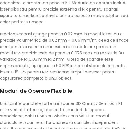
adancime-diametru de pana la 5:1. Modurile de operare includ
laser albastru pentru precizie extrema si NIR pentru scanari
sigure fara markere, potrivite pentru obiecte mari, sculpturi sau
chiar portrete umane.
Precizia scanarii ajunge pana la 0.02 mm in modul laser, cu o
precizie volumetrică de 0.02 mm + 0.06 mm/m, ceea ce il face
ideal pentru inspectii dimensionale si modelare precisa. In
modul NIR, precizia este de pana la 0.075 mm, cu rezolutie 3D
variabila de la 0.05 mm la 2 mm. Viteza de scanare este
impresionanta, ajungand la 60 FPS in modul standalone pentru
laser si 18 FPS pentru NIR, reducand timpul necesar pentru
capturarea completa a unui obiect.
Moduri de Operare Flexibile
Unul dintre punctele forte ale Scaner 3D Creality Sermoon P1
este versatilitatea sa, oferind trei moduri de operare:
standalone, cablu USB sau wireless prin Wi-Fi. In modul
standalone, scannerul functioneaza complet independent
datorita procesorului onboard puternic si ecranului tactil HD de