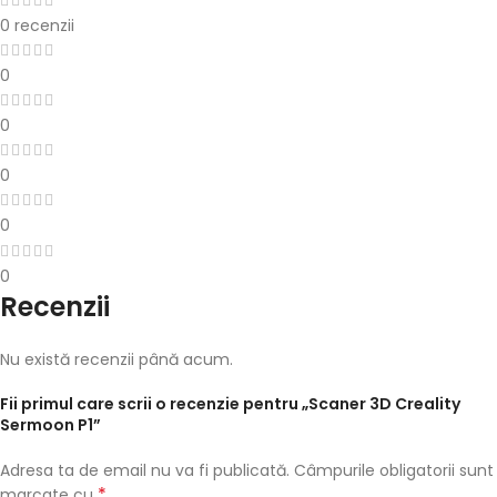
0 recenzii
0
0
0
0
0
Recenzii
Nu există recenzii până acum.
Fii primul care scrii o recenzie pentru „Scaner 3D Creality
Sermoon P1”
Adresa ta de email nu va fi publicată.
Câmpurile obligatorii sunt
*
marcate cu