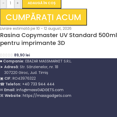
-
+
ADAUGĂ ÎN COȘ
CUMPĂRAȚI ACUM
Livrare estimată pe 10 - 12 august, 2026
Rasina Copymaster UV Standard 500ml
pentru imprimante 3D
89,90
lei
■
Companie:
EBAZAR MASSMARKET S.R.L.
➤
Adresă:
Str. Sânzienelor, nr. 18
307220 Giroc, Jud. Timiș
▣
CIF:
RO43976322
☎
Telefon:
+40 733 944 444
✉
Email:
info@massGADGETS.com
⌘
Website:
https://massgadgets.com