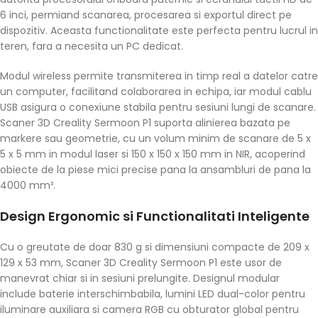
6 inci, permiand scanarea, procesarea si exportul direct pe
dispozitiv. Aceasta functionalitate este perfecta pentru lucrul in
teren, fara a necesita un PC dedicat.
Modul wireless permite transmiterea in timp real a datelor catre
un computer, facilitand colaborarea in echipa, iar modul cablu
USB asigura o conexiune stabila pentru sesiuni lungi de scanare.
Scaner 3D Creality Sermoon P1 suporta alinierea bazata pe
markere sau geometrie, cu un volum minim de scanare de 5 x
5 x 5 mm in modul laser si 150 x 150 x 150 mm in NIR, acoperind
obiecte de la piese mici precise pana la ansambluri de pana la
4000 mm³.
Design Ergonomic si Functionalitati Inteligente
Cu o greutate de doar 830 g si dimensiuni compacte de 209 x
129 x 53 mm, Scaner 3D Creality Sermoon P1 este usor de
manevrat chiar si in sesiuni prelungite. Designul modular
include baterie interschimbabila, lumini LED dual-color pentru
iluminare auxiliara si camera RGB cu obturator global pentru