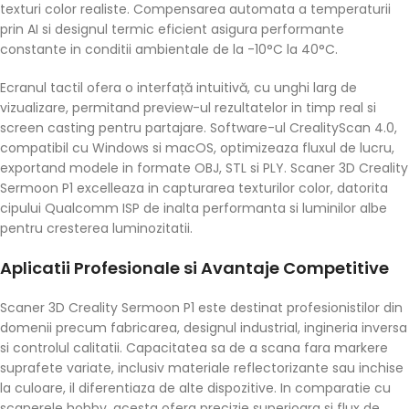
texturi color realiste. Compensarea automata a temperaturii
prin AI si designul termic eficient asigura performante
constante in conditii ambientale de la -10°C la 40°C.
Ecranul tactil ofera o interfață intuitivă, cu unghi larg de
vizualizare, permitand preview-ul rezultatelor in timp real si
screen casting pentru partajare. Software-ul CrealityScan 4.0,
compatibil cu Windows si macOS, optimizeaza fluxul de lucru,
exportand modele in formate OBJ, STL si PLY. Scaner 3D Creality
Sermoon P1 excelleaza in capturarea texturilor color, datorita
cipului Qualcomm ISP de inalta performanta si luminilor albe
pentru cresterea luminozitatii.
Aplicatii Profesionale si Avantaje Competitive
Scaner 3D Creality Sermoon P1 este destinat profesionistilor din
domenii precum fabricarea, designul industrial, ingineria inversa
si controlul calitatii. Capacitatea sa de a scana fara markere
suprafete variate, inclusiv materiale reflectorizante sau inchise
la culoare, il diferentiaza de alte dispozitive. In comparatie cu
scanerele hobby, acesta ofera precizie superioara si flux de