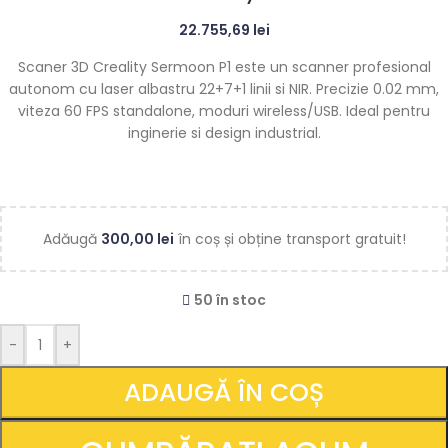
22.755,69
lei
Scaner 3D Creality Sermoon P1 este un scanner profesional
autonom cu laser albastru 22+7+1 linii si NIR. Precizie 0.02 mm,
viteza 60 FPS standalone, moduri wireless/USB. Ideal pentru
inginerie si design industrial.
Adăugă
300,00
lei
în coș și obține transport gratuit!
50 în stoc
-
+
ADAUGĂ ÎN COȘ