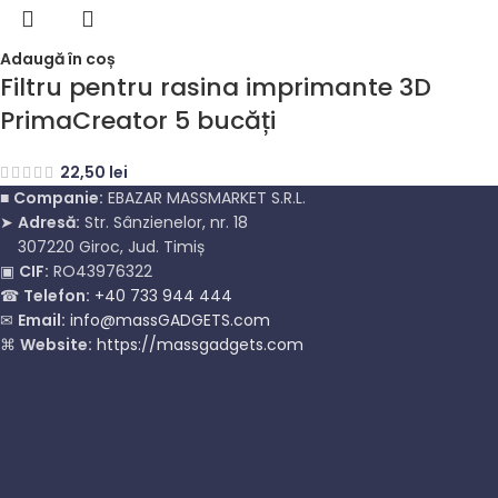
Adaugă în coș
Filtru pentru rasina imprimante 3D
PrimaCreator 5 bucăți
22,50
lei
■
Companie:
EBAZAR MASSMARKET S.R.L.
➤
Adresă:
Str. Sânzienelor, nr. 18
307220 Giroc, Jud. Timiș
▣
CIF:
RO43976322
☎
Telefon:
+40 733 944 444
✉
Email:
info@massGADGETS.com
⌘
Website:
https://massgadgets.com