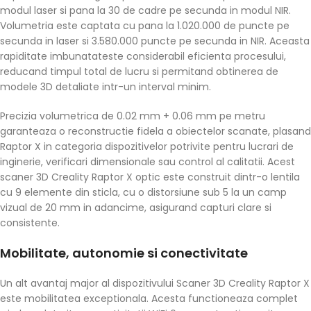
modul laser si pana la 30 de cadre pe secunda in modul NIR.
Volumetria este captata cu pana la 1.020.000 de puncte pe
secunda in laser si 3.580.000 puncte pe secunda in NIR. Aceasta
rapiditate imbunatateste considerabil eficienta procesului,
reducand timpul total de lucru si permitand obtinerea de
modele 3D detaliate intr-un interval minim.
Precizia volumetrica de 0.02 mm + 0.06 mm pe metru
garanteaza o reconstructie fidela a obiectelor scanate, plasand
Raptor X in categoria dispozitivelor potrivite pentru lucrari de
inginerie, verificari dimensionale sau control al calitatii. Acest
scaner 3D Creality Raptor X optic este construit dintr-o lentila
cu 9 elemente din sticla, cu o distorsiune sub 5 la un camp
vizual de 20 mm in adancime, asigurand capturi clare si
consistente.
Mobilitate, autonomie si conectivitate
Un alt avantaj major al dispozitivului Scaner 3D Creality Raptor X
este mobilitatea exceptionala. Acesta functioneaza complet