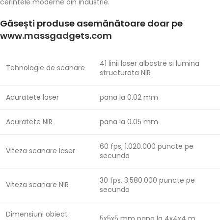
cerintele moderne din industrie.
Găsești produse asemănătoare doar pe
www.massgadgets.com
41 linii laser albastre si lumina
Tehnologie de scanare
structurata NIR
Acuratete laser
pana la 0.02 mm
Acuratete NIR
pana la 0.05 mm
60 fps, 1.020.000 puncte pe
Viteza scanare laser
secunda
30 fps, 3.580.000 puncte pe
Viteza scanare NIR
secunda
Dimensiuni obiect
5x5x5 mm pana la 4x4x4 m