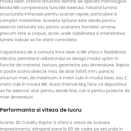
modul laser, oferind rezultate demne de aplicatii metrologice.
Modul NIR completeaza functiile laserului, folosind lumina
structurata infrarosie pentru scanari rapide, particulare si
complet markerless. Aceasta optiune este ideala pentru
obiecte texturate sau pentru scanarea formelor umane,
precum fete si corpuri, acolo unde vizibilitatea si intensitatea
luminii trebuie sa fie atent controlate.
Capacitatea de a comuta intre laser si NIR ofera o flexibilitate
ridicata, permitand utilizatorului sa aleaga modul optim in
functie de material, textura, geometrie sau dimensiune. Raptor
X poate scana obiecte mici, de doar 5x5x5 mm, pana la
structuri mari, de maximum 4 metri cubi in modul laser, sau 2
metri cubi in modul NIR. Acest interval larg face ca dispozitivul
sa fie adecvat atat pentru detalii fine, cat si pentru proiecte de
mari dimensiuni.
Performanta si viteza de lucru
Scaner 3D Creality Raptor X ofera o viteza de scanare
impresionanta, atingand pana la 60 de cadre pe secunda in