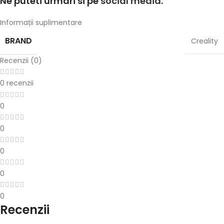
Ne puteti urmari si pe
social media
.
Informații suplimentare
BRAND
Creality
Recenzii (0)
0 recenzii
0
0
0
0
0
Recenzii