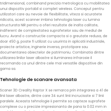
tridimensional, combinand precizia metrologica cu mobilitatea
unui dispozitiv portabil si complet wireless. Conceput pentru
utilizatori care au nevoie de flexibilitate, viteza si acuratete
ridicata, acest scanner imbina tehnologia laser cu lumina
structurata NIR pentru a oferi rezultate de inalta calitate,
indiferent de complexitatea suprafetelor sau de mediul de
lucru. Avand o constructie compacta si o greutate redusa, de
doar 450 g, poate fi utilizat cu usurinta in aplicatii industriale,
proiecte artistice, inginerie inversa, prototipare sau
documentarea obiectelor de patrimoniu. Combinatia dintre
utilizarea linilor laser albastre si iluminarea infrarosie il
recomanda ca unul dintre cele mai versatile dispozitive din
gama sa.
Tehnologie de scanare avansata
Scaner 3D Creality Raptor X se remarca prin integrarea a 41 de
linii laser albastre, dintre care 34 sunt linii incrucisate si 7 linii
paralele. Aceasta tehnologie ii permite sa capteze suprafete
complexe cu o precizie impresionanta de pana la 0.02 mm in