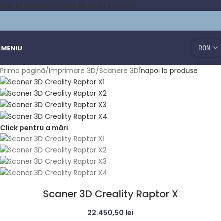
Skip to navigation
Skip to main content
MENIU
Prima pagină
/
Imprimare 3D
/
Scanere 3D
Înapoi la produse
Click pentru a mări
Scaner 3D Creality Raptor X
22.450,50
lei