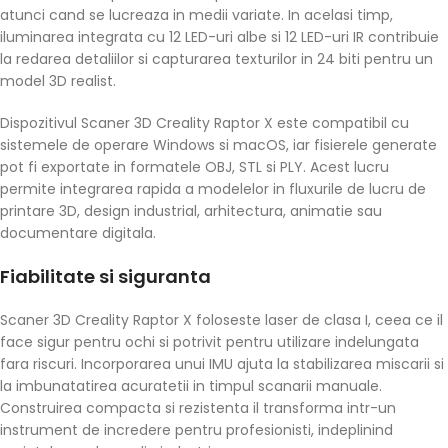
atunci cand se lucreaza in medii variate. In acelasi timp,
iluminarea integrata cu 12 LED-uri albe si 12 LED-uri IR contribuie
la redarea detaliilor si capturarea texturilor in 24 biti pentru un
model 3D realist.
Dispozitivul Scaner 3D Creality Raptor X este compatibil cu
sistemele de operare Windows si macOS, iar fisierele generate
pot fi exportate in formatele OBJ, STL si PLY. Acest lucru
permite integrarea rapida a modelelor in fluxurile de lucru de
printare 3D, design industrial, arhitectura, animatie sau
documentare digitala.
Fiabilitate si siguranta
Scaner 3D Creality Raptor X foloseste laser de clasa I, ceea ce il
face sigur pentru ochi si potrivit pentru utilizare indelungata
fara riscuri. Incorporarea unui IMU ajuta la stabilizarea miscarii si
la imbunatatirea acuratetii in timpul scanarii manuale.
Construirea compacta si rezistenta il transforma intr-un
instrument de incredere pentru profesionisti, indeplinind