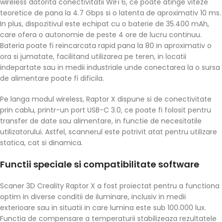
wireless datorita conectivitatii WiFi 6, ce poate atinge viteze
teoretice de pana la 4.7 Gbps si o latenta de aproximativ 10 ms.
In plus, dispozitivul este echipat cu o baterie de 35.400 mAh,
care ofera o autonomie de peste 4 ore de lucru continuu.
Bateria poate fi reincarcata rapid pana la 80 in aproximativ o
ora si jumatate, facilitand utilizarea pe teren, in locatii
indepartate sau in medii industriale unde conectarea la o sursa
de alimentare poate fi dificila.
Pe langa modul wireless, Raptor X dispune si de conectivitate
prin cablu, printr-un port USB-C 3.0, ce poate fi folosit pentru
transfer de date sau alimentare, in functie de necesitatile
utilizatorului. Astfel, scannerul este potrivit atat pentru utilizare
statica, cat si dinamica.
Functii speciale si compatibilitate software
Scaner 3D Creality Raptor X a fost proiectat pentru a functiona
optim in diverse conditii de iluminare, inclusiv in medii
exterioare sau in situatii in care lumina este sub 100.000 lux.
Functia de compensare a temperaturii stabilizeaza rezultatele