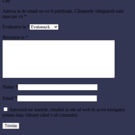
Lite”
Adresa ta de email nu va fi publicată.
Câmpurile obligatorii sunt
marcate cu
*
Evaluarea ta
*
Recenzia ta
*
Nume
*
Email
*
Salvează-mi numele, emailul și site-ul web în acest navigator
pentru data viitoare când o să comentez.