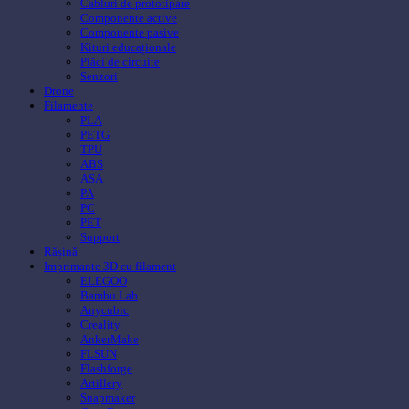
Cabluri de prototipare
Componente active
Componente pasive
Kituri educaționale
Plăci de circuite
Senzori
Drone
Filamente
PLA
PETG
TPU
ABS
ASA
PA
PC
PET
Support
Rășină
Imprimante 3D cu filament
ELEGOO
Bambu Lab
Anycubic
Creality
AnkerMake
FLSUN
Flashforge
Artillery
Snapmaker