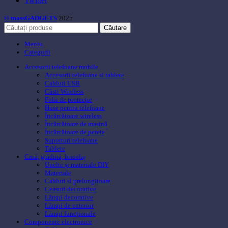
Twitter
© massGADGETS
2025
Căutare
Meniu
Categorii
Accesorii telefoane mobile
Accesorii telefoane si tablete
Cabluri USB
Căsti Wireless
Folii de protecție
Huse pentru telefoane
Încărcătoare wireless
Încărcătoare de mașină
Încărcătoare de perete
Suporturi telefoane
Tablete
Casă, grădină, bricolaj
Unelte și materiale DIY
Materiale
Cabluri si prelungitoare
Ceasuri decorative
Lămpi decorative
Lămpi de exterior
Lămpi funcționale
Componente electronice