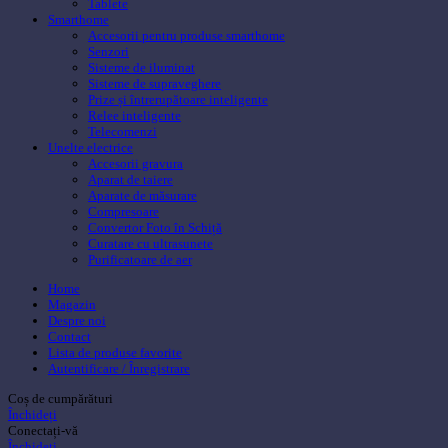
Tablete
Smarthome
Accesorii pentru produse smarthome
Senzori
Sisteme de iluminat
Sisteme de supraveghere
Prize și întrerupătoare inteligente
Relee inteligente
Telecomenzi
Unelte electrice
Accesorii gravura
Aparat de taiere
Aparate de măsurare
Compresoare
Convertor Foto în Schiță
Curatare cu ultrasunete
Purificatoare de aer
Home
Magazin
Despre noi
Contact
Lista de produse favorite
Autentificare / Înregistrare
Coș de cumpărături
Închideți
Conectați-vă
Închideți