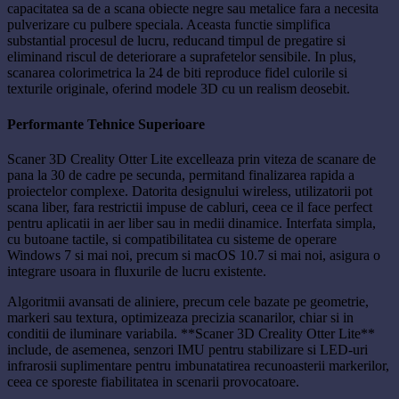
capacitatea sa de a scana obiecte negre sau metalice fara a necesita
pulverizare cu pulbere speciala. Aceasta functie simplifica
substantial procesul de lucru, reducand timpul de pregatire si
eliminand riscul de deteriorare a suprafetelor sensibile. In plus,
scanarea colorimetrica la 24 de biti reproduce fidel culorile si
texturile originale, oferind modele 3D cu un realism deosebit.
Performante Tehnice Superioare
Scaner 3D Creality Otter Lite excelleaza prin viteza de scanare de
pana la 30 de cadre pe secunda, permitand finalizarea rapida a
proiectelor complexe. Datorita designului wireless, utilizatorii pot
scana liber, fara restrictii impuse de cabluri, ceea ce il face perfect
pentru aplicatii in aer liber sau in medii dinamice. Interfata simpla,
cu butoane tactile, si compatibilitatea cu sisteme de operare
Windows 7 si mai noi, precum si macOS 10.7 si mai noi, asigura o
integrare usoara in fluxurile de lucru existente.
Algoritmii avansati de aliniere, precum cele bazate pe geometrie,
markeri sau textura, optimizeaza precizia scanarilor, chiar si in
conditii de iluminare variabila. **Scaner 3D Creality Otter Lite**
include, de asemenea, senzori IMU pentru stabilizare si LED-uri
infrarosii suplimentare pentru imbunatatirea recunoasterii markerilor,
ceea ce sporeste fiabilitatea in scenarii provocatoare.