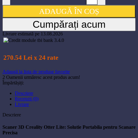
ADAUGĂ ÎN COȘ
Cumpărați acum
Livrare estimată pe 13.08.2026
270.54 Lei x 24 rate
Adaugă la lista de produse favorite
2
Oamenii urmăresc acest produs acum!
Împărtășiți:
Descriere
Recenzii (0)
Livrare
Descriere
Scaner 3D Creality Otter Lite: Solutie Portabila pentru Scanare
Precisa