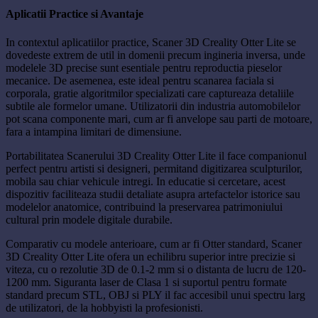
Aplicatii Practice si Avantaje
In contextul aplicatiilor practice, Scaner 3D Creality Otter Lite se
dovedeste extrem de util in domenii precum ingineria inversa, unde
modelele 3D precise sunt esentiale pentru reproductia pieselor
mecanice. De asemenea, este ideal pentru scanarea faciala si
corporala, gratie algoritmilor specializati care captureaza detaliile
subtile ale formelor umane. Utilizatorii din industria automobilelor
pot scana componente mari, cum ar fi anvelope sau parti de motoare,
fara a intampina limitari de dimensiune.
Portabilitatea Scanerului 3D Creality Otter Lite il face companionul
perfect pentru artisti si designeri, permitand digitizarea sculpturilor,
mobila sau chiar vehicule intregi. In educatie si cercetare, acest
dispozitiv faciliteaza studii detaliate asupra artefactelor istorice sau
modelelor anatomice, contribuind la preservarea patrimoniului
cultural prin modele digitale durabile.
Comparativ cu modele anterioare, cum ar fi Otter standard, Scaner
3D Creality Otter Lite ofera un echilibru superior intre precizie si
viteza, cu o rezolutie 3D de 0.1-2 mm si o distanta de lucru de 120-
1200 mm. Siguranta laser de Clasa 1 si suportul pentru formate
standard precum STL, OBJ si PLY il fac accesibil unui spectru larg
de utilizatori, de la hobbyisti la profesionisti.