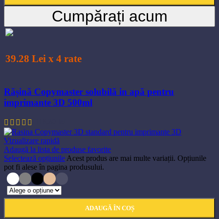
Cumpărați acum
39.28 Lei x 4 rate
Rășină Copymaster solubilă in apă pentru
imprimante 3D 500ml
116,80
lei
Vizualizare rapidă
Adaugă la lista de produse favorite
Selectează opțiunile
Acest produs are mai multe variații. Opțiunile
pot fi alese în pagina produsului.
ADAUGĂ ÎN COȘ