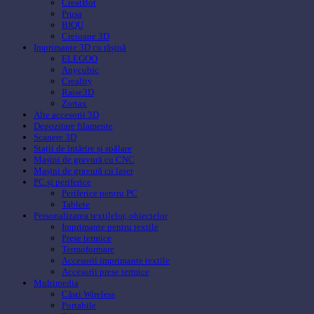
CreatBot
Prusa
BIQU
Creioane 3D
Imprimante 3D cu rășină
ELEGOO
Anycubic
Creality
Raise3D
Zortax
Alte accesorii 3D
Depozitare filamente
Scanere 3D
Stații de întărire și spălare
Mașini de gravură cu CNC
Mașini de gravură cu laser
PC și periferice
Periferice pentru PC
Tablete
Personalizarea textilelor, obiectelor
Imprimante pentru textile
Prese termice
Termoformare
Accesorii imprimante textile
Accesorii prese termice
Multimedia
Căsti Wireless
Portabile