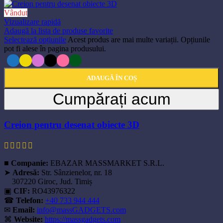
Vândut
Vizualizare rapidă
Adaugă la lista de produse favorite
Selectează opțiunile
Acest produs are mai multe variații. Opțiunile
pot fi alese în pagina produsului.
ADAUGĂ ÎN COȘ
Cumpărați acum
Creion pentru desenat obiecte 3D
61,50
lei
■
Companie:
EBAZAR MASSMARKET S.R.L.
➤
Adresă:
Str. Sânzienelor, nr. 18
307220 Giroc, Jud. Timiș
▣
CIF:
RO43976322
☎
Telefon:
+40 733 944 444
✉
Email:
info@massGADGETS.com
⌘
Website:
https://massgadgets.com