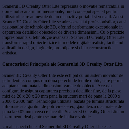
Scanerul 3D Creality Otter Lite reprezinta o inovatie remarcabila in
domeniul scanarii tridimensionale, fiind conceput special pentru
utilizatorii care au nevoie de un dispozitiv portabil si versatil. Acest
Scaner 3D Creality Otter Lite se adreseaza atat profesionistilor, cat si
pasionatilor de tehnologie 3D, oferind performante exceptionale in
capturarea detaliilor obiectelor de diverse dimensiuni. Cu o precizie
impresionanta si tehnologie avansata, Scaner 3D Creality Otter Lite
transforma rapid obiecte fizice in modele digitale realiste, facilitand
aplicatii in design, inginerie, prototipare si chiar reconstructie
artistica.
Caracteristici Principale ale Scanerului 3D Creality Otter Lite
Scaner 3D Creality Otter Lite este echipat cu un sistem inovator de
patru lentile, compus din doua perechi de lentile duble, care permit
adaptarea automata la dimensiuni variate de obiecte. Aceasta
configuratie asigura capturarea precisa a detaliilor fine, de la piese
mici de 20 x 20 x 20 mm pana la structuri mari de pana la 2000 x
2000 x 2000 mm. Tehnologia utilizata, bazata pe lumina structurata
infrarosie si algoritmi de potrivire stereo, garanteaza o acuratete de
pana la 0.05 mm, ceea ce face din Scaner 3D Creality Otter Lite un
instrument ideal pentru scanari de inalta rezolutie.
Un alt aspect cheie al Scanerului 3D Creality Otter Lite este