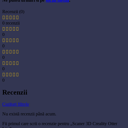
Ne puteti urmari si pe
social media
.
Recenzii (0)
0 recenzii
0
0
0
0
0
Recenzii
Curățați filtrele
Nu există recenzii până acum.
Fii primul care scrii o recenzie pentru „Scaner 3D Creality Otter