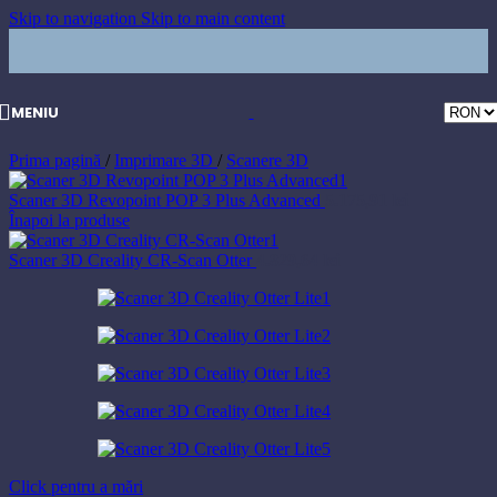
Skip to navigation
Skip to main content
MENIU
Prima pagină
/
Imprimare 3D
/
Scanere 3D
Scaner 3D Revopoint POP 3 Plus Advanced
5.175,91
lei
Înapoi la produse
Scaner 3D Creality CR-Scan Otter
4.829,64
lei
Click pentru a mări