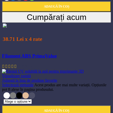
ADAUGĂ ÎN COȘ
Cumpărați acum
38.71 Lei x 4 rate
Filament ABS PrimaValue
114,50
lei
Vizualizare rapidă
Adaugă la lista de produse favorite
Selectează opțiunile
Acest produs are mai multe variații. Opțiunile
pot fi alese în pagina produsului.
ADAUGĂ ÎN COȘ