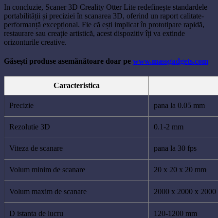
In concluzie, Scaner 3D Creality Otter Lite redefinește standardele
portabilității și preciziei în scanarea 3D, oferind un raport calitate-
performanță excepțional. Fie că ești implicat în prototipare rapidă,
restaurare sau creație artistică, acest dispozitiv îți va extinde
orizonturile creative.
Găsești produse asemănătoare doar pe
www.massgadgets.com
Caracteristica
Precizie
pana la 0.05 mm
Rezolutie 3D
0.1-2 mm
Viteza de scanare
pana la 30 fps
Volum minim de scanare
20 x 20 x 20 mm
Volum maxim de scanare
2000 x 2000 x 200
D istanta de lucru
120-1200 mm