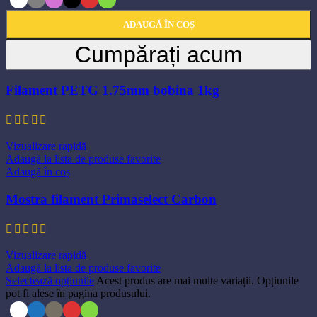
ADAUGĂ ÎN COȘ
Cumpărați acum
Filament PETG 1.75mm bobina 1kg
92,20
lei
Vizualizare rapidă
Adaugă la lista de produse favorite
Adaugă în coș
Mostra filament Primaselect Carbon
19,90
lei
Vizualizare rapidă
Adaugă la lista de produse favorite
Selectează opțiunile
Acest produs are mai multe variații. Opțiunile
pot fi alese în pagina produsului.