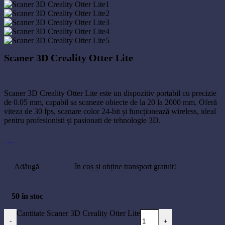
Scaner 3D Creality Otter Lite
4.787,64
lei
Scaner 3D Creality Otter Lite este un dispozitiv portabil cu precizie
de 0.05 mm, capabil sa scaneze obiecte de la 20 la 2000 mm. Oferă
viteza de 30 fps, scanare color 24-bit și funcționează wireless, ideal
pentru profesionisti și pasionati de tehnologie 3D.
Adăugă
300,00
lei
în coș și obține transport gratuit!
50 în stoc
Cantitate Scaner 3D Creality Otter Lite
-
+