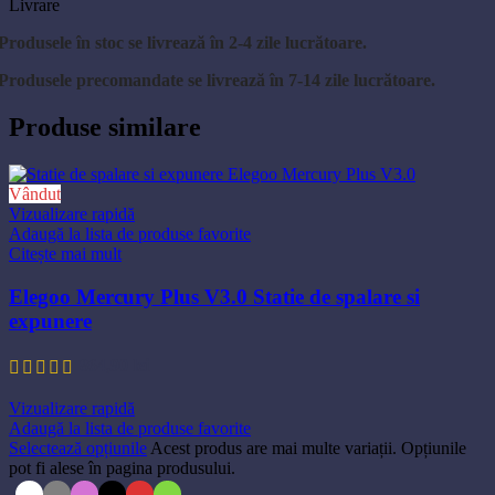
Livrare
Produsele în stoc se livrează în 2-4 zile lucrătoare.
Produsele precomandate se livrează în 7-14 zile lucrătoare.
Produse similare
Vândut
Vizualizare rapidă
Adaugă la lista de produse favorite
Citește mai mult
Elegoo Mercury Plus V3.0 Statie de spalare si
expunere
864,90
lei
Vizualizare rapidă
Adaugă la lista de produse favorite
Selectează opțiunile
Acest produs are mai multe variații. Opțiunile
pot fi alese în pagina produsului.