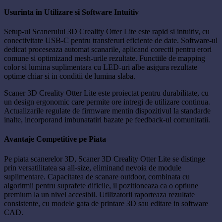
Usurinta in Utilizare si Software Intuitiv
Setup-ul Scanerului 3D Creality Otter Lite este rapid si intuitiv, cu
conectivitate USB-C pentru transferuri eficiente de date. Software-ul
dedicat proceseaza automat scanarile, aplicand corectii pentru erori
comune si optimizand mesh-urile rezultate. Functiile de mapping
color si lumina suplimentara cu LED-uri albe asigura rezultate
optime chiar si in conditii de lumina slaba.
Scaner 3D Creality Otter Lite este proiectat pentru durabilitate, cu
un design ergonomic care permite ore intregi de utilizare continua.
Actualizarile regulate de firmware mentin dispozitivul la standarde
inalte, incorporand imbunatatiri bazate pe feedback-ul comunitatii.
Avantaje Competitive pe Piata
Pe piata scanerelor 3D, Scaner 3D Creality Otter Lite se distinge
prin versatilitatea sa all-size, eliminand nevoia de module
suplimentare. Capacitatea de scanare outdoor, combinata cu
algoritmii pentru suprafete dificile, il pozitioneaza ca o optiune
premium la un nivel accesibil. Utilizatorii raporteaza rezultate
consistente, cu modele gata de printare 3D sau editare in software
CAD.