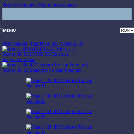
Skip to navigation
Skip to main content
MENIU
Prima pagină
/
Imprimare 3D
/
Scanere 3D
Scaner 3D SHINING 3D Einstar 2
8.698,91
lei
Înapoi la produse
Scaner 3D 3DMakerpro Toucan Premium
10.864,97
lei