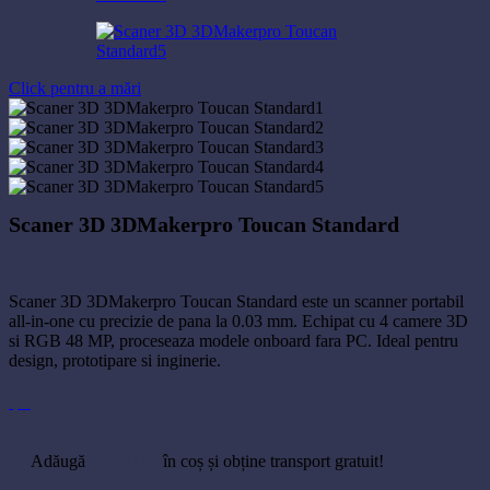
Click pentru a mări
Scaner 3D 3DMakerpro Toucan Standard
9.768,91
lei
Scaner 3D 3DMakerpro Toucan Standard este un scanner portabil
all-in-one cu precizie de pana la 0.03 mm. Echipat cu 4 camere 3D
si RGB 48 MP, proceseaza modele onboard fara PC. Ideal pentru
design, prototipare si inginerie.
Adăugă
300,00
lei
în coș și obține transport gratuit!