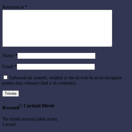
Recenzia ta
*
Nume
*
Email
*
Salvează-mi numele, emailul și site-ul web în acest navigator
pentru data viitoare când o să comentez.
Curățați filtrele
Recenzii
Nu există recenzii până acum.
Livrare