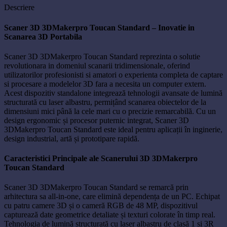
Descriere
Scaner 3D 3DMakerpro Toucan Standard – Inovatie in
Scanarea 3D Portabila
Scaner 3D 3DMakerpro Toucan Standard reprezinta o solutie
revolutionara in domeniul scanarii tridimensionale, oferind
utilizatorilor profesionisti si amatori o experienta completa de captare
si procesare a modelelor 3D fara a necesita un computer extern.
Acest dispozitiv standalone integrează tehnologii avansate de lumină
structurată cu laser albastru, permițând scanarea obiectelor de la
dimensiuni mici până la cele mari cu o precizie remarcabilă. Cu un
design ergonomic și procesor puternic integrat, Scaner 3D
3DMakerpro Toucan Standard este ideal pentru aplicații în inginerie,
design industrial, artă și prototipare rapidă.
Caracteristici Principale ale Scanerului 3D 3DMakerpro
Toucan Standard
Scaner 3D 3DMakerpro Toucan Standard se remarcă prin
arhitectura sa all-in-one, care elimină dependența de un PC. Echipat
cu patru camere 3D și o cameră RGB de 48 MP, dispozitivul
capturează date geometrice detaliate și texturi colorate în timp real.
Tehnologia de lumină structurată cu laser albastru de clasă 1 și 3R