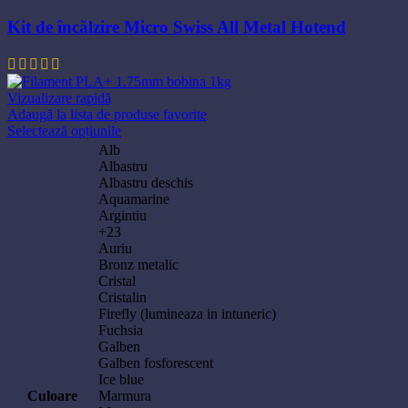
Kit de încălzire Micro Swiss All Metal Hotend
392,50
lei
Vizualizare rapidă
Adaugă la lista de produse favorite
Acest
Selectează opțiunile
produs
Alb
are
Albastru
mai
Albastru deschis
multe
Aquamarine
variații.
Argintiu
Opțiunile
+23
pot
Auriu
fi
Bronz metalic
alese
Cristal
în
Cristalin
pagina
Firefly (lumineaza in intuneric)
produsului.
Fuchsia
Galben
Galben fosforescent
Ice blue
Culoare
Marmura