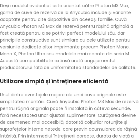
Deși modelul evidențiat este orientat către Photon M3 Max,
gama de cuve de rezervă de la Anycubic include și variante
adaptate pentru alte dispozitive din aceeași familie. Cuvă
Anycubic Photon M3 Max de rezervă pentru rășină originală a
fost creată pentru a se potrivi perfect modelului său, dar
principiile constructive sunt similare cu cele utilizate pentru
versiunile dedicate altor imprimante precum Photon Mono,
Mono X, Photon Ultra sau modelele mai recente din seria M.
Această compatibilitate extinsă arată angajamentul
producătorului față de uniformitatea standardelor de calitate.
Utilizare simplă și întreținere eficientă
Unul dintre avantajele majore ale unei cuve originale este
simplitatea montării. Cuvă Anycubic Photon M3 Max de rezervă
pentru rășină originală poate fi instalată în câteva secunde,
fără necesitatea unor ajustări suplimentare. Curățarea devine
de asemenea mai accesibilă, datorită colțurilor rotunjite și
suprafețelor interne netede, care previn acumularea de rășină
întărită. Prin intermediul întreținerii corecte, durata de viață a