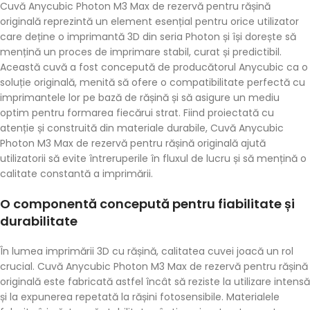
Cuvă Anycubic Photon M3 Max de rezervă pentru rășină
originală reprezintă un element esențial pentru orice utilizator
care deține o imprimantă 3D din seria Photon și își dorește să
mențină un proces de imprimare stabil, curat și predictibil.
Această cuvă a fost concepută de producătorul Anycubic ca o
soluție originală, menită să ofere o compatibilitate perfectă cu
imprimantele lor pe bază de rășină și să asigure un mediu
optim pentru formarea fiecărui strat. Fiind proiectată cu
atenție și construită din materiale durabile, Cuvă Anycubic
Photon M3 Max de rezervă pentru rășină originală ajută
utilizatorii să evite întreruperile în fluxul de lucru și să mențină o
calitate constantă a imprimării.
O componentă concepută pentru fiabilitate și
durabilitate
În lumea imprimării 3D cu rășină, calitatea cuvei joacă un rol
crucial. Cuvă Anycubic Photon M3 Max de rezervă pentru rășină
originală este fabricată astfel încât să reziste la utilizare intensă
și la expunerea repetată la rășini fotosensibile. Materialele