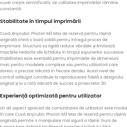
cuvei crește semnificativ, iar calitatea imprimărilor rămâne
constantă.
Stabilitate în timpul imprimării
Cuvă Anycubic Photon M3 Max de rezervă pentru rășină
originală oferă o bază solidă pentru întregul proces de
imprimare. Structura sa rigidă reduce vibrațiile și limitează
mișcările nedorite ale lichidului în timpul expunerilor succesive.
Stabilitatea este esențială pentru imprimările de dimensiuni
mari, pentru modelele complexe sau pentru utilizatorii care
doresc o precizie ridicată în fiecare detaliu. Acest nivel de
control adăugat contribuie la reproducerea fidelă a designului
original și la o rată ridicată de succes a proiectelor 3D.
Experiență optimizată pentru utilizator
Un alt aspect apreciat de comunitatea de utilizatori este modul
în care Cuvă Anycubic Photon M3 Max de rezervă pentru rășină
originală permite o manipulare mai sigură a rășinii. Gura de
turnare bine definită facilitează transferul lichidului fără