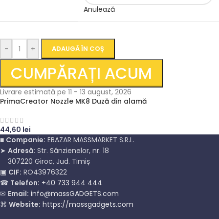
Anulează
-
+
ADAUGĂ ÎN COȘ
CUMPĂRAȚI ACUM
Livrare estimată pe 11 - 13 august, 2026
PrimaCreator Nozzle MK8 Duză din alamă
44,60
lei
■
Companie:
EBAZAR MASSMARKET S.R.L.
➤
Adresă:
Str. Sânzienelor, nr. 18
307220 Giroc, Jud. Timiș
▣
CIF:
RO43976322
☎
Telefon:
+40 733 944 444
✉
Email:
info@massGADGETS.com
⌘
Website:
https://massgadgets.com