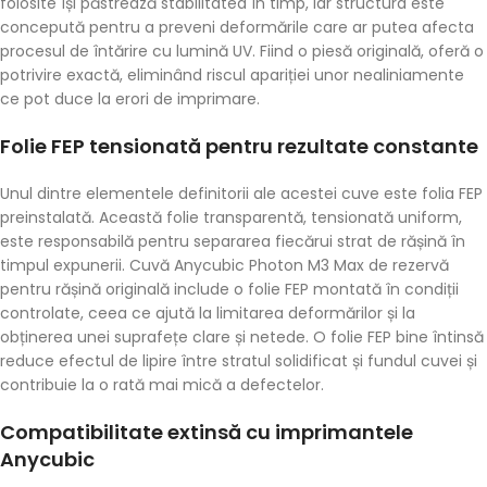
folosite își păstrează stabilitatea în timp, iar structura este
concepută pentru a preveni deformările care ar putea afecta
procesul de întărire cu lumină UV. Fiind o piesă originală, oferă o
potrivire exactă, eliminând riscul apariției unor nealiniamente
ce pot duce la erori de imprimare.
Folie FEP tensionată pentru rezultate constante
Unul dintre elementele definitorii ale acestei cuve este folia FEP
preinstalată. Această folie transparentă, tensionată uniform,
este responsabilă pentru separarea fiecărui strat de rășină în
timpul expunerii. Cuvă Anycubic Photon M3 Max de rezervă
pentru rășină originală include o folie FEP montată în condiții
controlate, ceea ce ajută la limitarea deformărilor și la
obținerea unei suprafețe clare și netede. O folie FEP bine întinsă
reduce efectul de lipire între stratul solidificat și fundul cuvei și
contribuie la o rată mai mică a defectelor.
Compatibilitate extinsă cu imprimantele
Anycubic