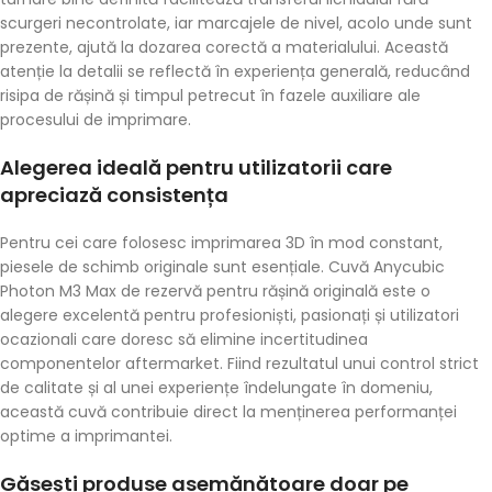
scurgeri necontrolate, iar marcajele de nivel, acolo unde sunt
prezente, ajută la dozarea corectă a materialului. Această
atenție la detalii se reflectă în experiența generală, reducând
risipa de rășină și timpul petrecut în fazele auxiliare ale
procesului de imprimare.
Alegerea ideală pentru utilizatorii care
apreciază consistența
Pentru cei care folosesc imprimarea 3D în mod constant,
piesele de schimb originale sunt esențiale. Cuvă Anycubic
Photon M3 Max de rezervă pentru rășină originală este o
alegere excelentă pentru profesioniști, pasionați și utilizatori
ocazionali care doresc să elimine incertitudinea
componentelor aftermarket. Fiind rezultatul unui control strict
de calitate și al unei experiențe îndelungate în domeniu,
această cuvă contribuie direct la menținerea performanței
optime a imprimantei.
Găsești produse asemănătoare doar pe