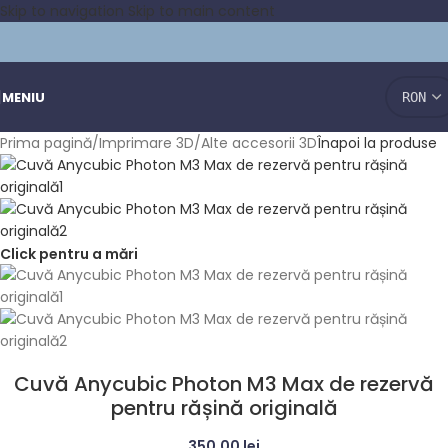
Skip to navigation
Skip to main content
MENIU
Prima pagină
/
Imprimare 3D
/
Alte accesorii 3D
Înapoi la produse
Click pentru a mări
Cuvă Anycubic Photon M3 Max de rezervă
pentru rășină originală
350,00
lei