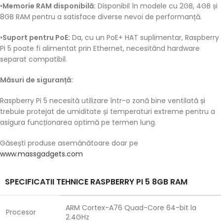
•
Memorie RAM disponibilă:
Disponibil în modele cu 2GB, 4GB și
8GB RAM pentru a satisface diverse nevoi de performanță.
•
Suport pentru PoE:
Da, cu un PoE+ HAT suplimentar, Raspberry
Pi 5 poate fi alimentat prin Ethernet, necesitând hardware
separat compatibil.
Măsuri de siguranță:
Raspberry Pi 5 necesită utilizare într-o zonă bine ventilată și
trebuie protejat de umiditate și temperaturi extreme pentru a
asigura funcționarea optimă pe termen lung.
Găsești produse asemănătoare doar pe
www.massgadgets.com
SPECIFICATII TEHNICE RASPBERRY PI 5 8GB RAM
ARM Cortex-A76 Quad-Core 64-bit la
Procesor
2.4GHz