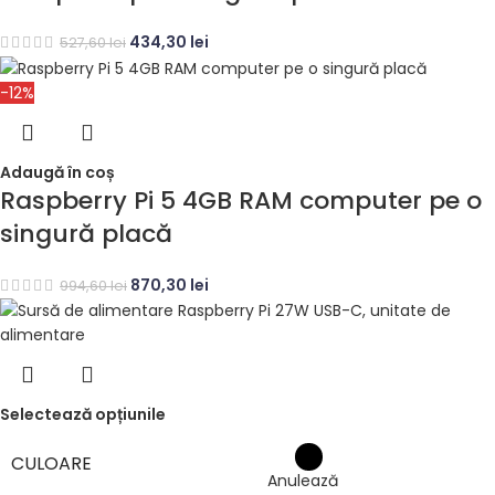
434,30
lei
527,60
lei
-12%
Adaugă în coș
Raspberry Pi 5 4GB RAM computer pe o
singură placă
870,30
lei
994,60
lei
Selectează opțiunile
CULOARE
Anulează