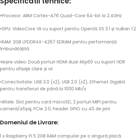
Specificatii tehnice:
•Procesor: ARM Cortex-A76 Quad-Core 64-bit la 2.4GHz
•GPU: VideoCore VII cu suport pentru OpenGL ES 3.1 și Vulkan 1.2
•RAM: 2GB LPDDR4X-4267 SDRAM pentru performanță
îmbunătățită
•Ieșire video: Două porturi HDMI dual 4Kp60 cu suport HDR
pentru afișaje clare și vii
•Conectivitate: USB 3.0 (x2), USB 2.0 (x2), Ethernet Gigabit
pentru transferuri de până la 1000 Mb/s
•Altele: Slot pentru card microSD, 2 porturi MIPI pentru
cameră/afișaj, PCIe 2.0, header GPIO cu 40 de pini
Domeniul de Livrare:
1 x Raspberry Pi 5 2GB RAM computer pe o singură placă