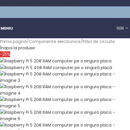
Skip to navigation
Skip to main content
MENIU
Prima pagină
/
Componente electronice
/
Plăci de circuite
Înapoi la produse
-25%