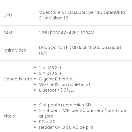
VideoCore VII cu suport pentru OpenGL ES
GPU
3.1 și Vulkan 1.2
RAM
2GB LPDDR4X-4267 SDRAM
Două porturi HDMI dual 4Kp60 cu suport
Ieșire video
HDR
2 × USB 3.0
2 × USB 2.0
Conectivitate
Gigabit Ethernet
Wi-Fi 802.11ac dual-band
Bluetooth 5.0/BLE
Slot pentru card microSD
2 × 4 benzi MIPI pentru cameră / portul de
Altele
afișare
PCIe 2.0
Header GPIO cu 40 de pini