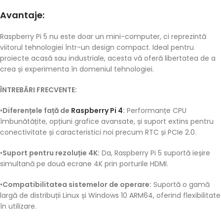
Avantaje:
Raspberry Pi 5 nu este doar un mini-computer, ci reprezintă
viitorul tehnologiei într-un design compact. Ideal pentru
proiecte acasă sau industriale, acesta vă oferă libertatea de a
crea și experimenta în domeniul tehnologiei.
ÎNTREBĂRI FRECVENTE:
•
Diferențele față de
Raspberry Pi 4
:
Performanțe CPU
îmbunătățite, opțiuni grafice avansate, și suport extins pentru
conectivitate și caracteristici noi precum RTC și PCIe 2.0.
•
Suport pentru rezoluție 4K:
Da, Raspberry Pi 5 suportă ieșire
simultană pe două ecrane 4K prin porturile HDMI.
•
Compatibilitatea sistemelor de operare:
Suportă o gamă
largă de distribuții Linux și Windows 10 ARM64, oferind flexibilitate
în utilizare.