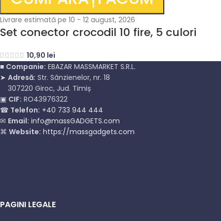
Livrare estimată pe 10 - 12 august, 2026
Set conector crocodil 10 fire, 5 culori
10,90
lei
■
Companie:
EBAZAR MASSMARKET S.R.L.
➤
Adresă:
Str. Sânzienelor, nr. 18
307220 Giroc, Jud. Timiș
▣
CIF:
RO43976322
☎
Telefon:
+40 733 944 444
✉
Email:
info@massGADGETS.com
⌘
Website:
https://massgadgets.com
PAGINI LEGALE