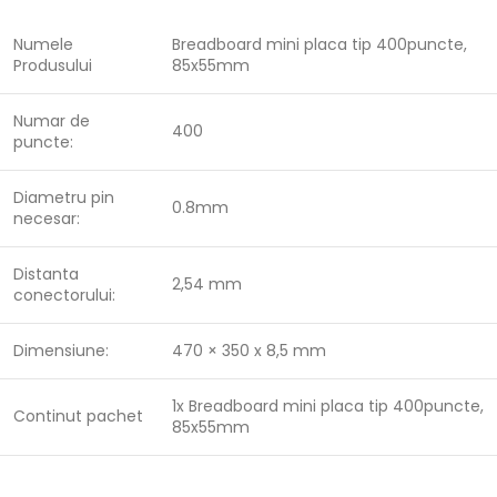
Numele
Breadboard mini placa tip 400puncte,
Produsului
85x55mm
Numar de
400
puncte:
Diametru pin
0.8mm
necesar:
Distanta
2,54 mm
conectorului:
Dimensiune:
470 × 350 x 8,5 mm
1x Breadboard mini placa tip 400puncte,
Continut pachet
85x55mm