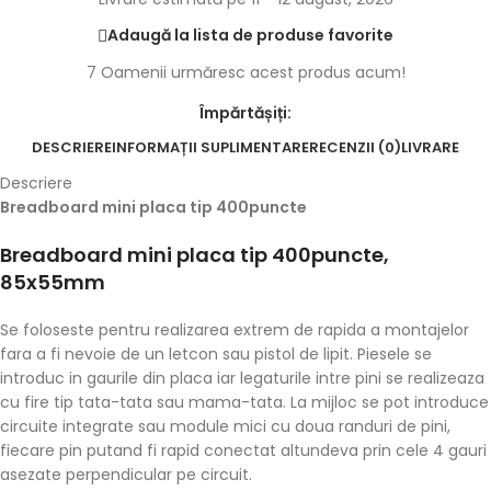
Adaugă la lista de produse favorite
7
Oamenii urmăresc acest produs acum!
Împărtășiți:
DESCRIERE
INFORMAȚII SUPLIMENTARE
RECENZII (0)
LIVRARE
Descriere
Breadboard mini placa tip 400puncte
Breadboard mini placa tip 400puncte,
85x55mm
Se foloseste pentru realizarea extrem de rapida a montajelor
fara a fi nevoie de un letcon sau pistol de lipit. Piesele se
introduc in gaurile din placa iar legaturile intre pini se realizeaza
cu fire tip tata-tata sau mama-tata. La mijloc se pot introduce
circuite integrate sau module mici cu doua randuri de pini,
fiecare pin putand fi rapid conectat altundeva prin cele 4 gauri
asezate perpendicular pe circuit.