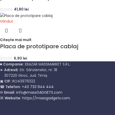
41,80
lei
Vândut
Citește mai mult
Placa de prototipare cablaj
6,90
lei
■
Companie:
EBAZAR MASSMARKET S.R.L.
➤
Adresă:
Str. Sânzienelor, nr. 18
307220 Giroc, Jud. Timiș
▣
CIF:
RO43976322
☎
Telefon:
+40 733 944 444
✉
Email:
info@massGADGETS.com
⌘
Website:
https://massgadgets.com