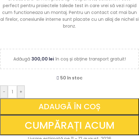
perfect pentru proiectele talede test in care vrei să vezi rapid
cum functioneaza un montaj. Pentru un contact cat mai bun
al firelor, conexiunile interne sunt placate cu un aliaj de nichel si
bronz.
Adăugă
300,00
lei
în coș și obține transport gratuit!
50 în stoc
-
+
ADAUGĂ ÎN COȘ
CUMPĂRAȚI ACUM
Livrare estimată pe 11 - 12 august, 2026