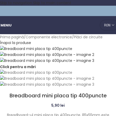
Skip to navigation
Skip to main content
MENIU
Prima pagină
/
Componente electronice
/
Plăci de circuite
Înapoi la produse
Click pentru a mări
Breadboard mini placa tip 400puncte
5,90
lei
Breadboard-ul mini placa tip 400puncte, 85x55mm este