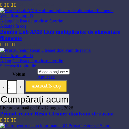
208,20
lei
439,80
lei
Vizualizare rapidă
Adaugă la lista de produse favorite
Adaugă în coș
Bambu Lab AMS Hub multiplicator de alimentare
filamente
522,12
lei
Vizualizare rapidă
Adaugă la lista de produse favorite
Selectează opțiunile
Volum
Anulează
ADAUGĂ ÎN COȘ
-
+
Cumpărați acum
Livrare estimată pe 10 - 12 august, 2026
PrimaCreator Resin Cleaner dizolvant de rasina
84,70
lei
–
118,10
lei