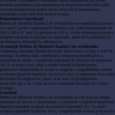
fie robuste și să asigure o alimentare lină a filamentului, facilitând
totodată asamblarea și dezasamblarea în timpul înlocuirii refill-urilor.
Aceasta înseamnă mai puțină vreme petrecută în administrarea
imprimării și mai mult timp dedicat creației.
Dimensiuni și Specificații
Bobina de filamente Bambu Lab reutilizabila este standardizata pentru
a se potrivi perfect imprimantelor Bambu Lab, având dimensiunile de
200 x 200 x 67 mm și o greutate de 250 g. Aceste dimensiuni permit o
integrare eficientă în procesul de imprimare, astfel încât utilizatorii să
nu întâmpine dificultăți în utilizarea lor.
Avantajele Bobina de filamente Bambu Lab reutilizabila
Adoptarea sistemului Bambu Reusable Spool aduce cu sine o serie de
avantaje. În primul rând, contribuie la reducerea semnificativă a
deșeurilor de plastic, o problemă importantă în industria de imprimare
3D. În al doilea rând, oferă o soluție robustă și fiabilă pentru
gestionarea filamentului, în vreme ce asigură o compatibilitate extinsă
cu diverse tipuri de materiale. Acest lucru face ca utilizatorii să se simtă
încrezători în alegerea lor, știind că nu doar că își îndeplinesc
proiectele, dar o fac și într-un mod responsabil din punct de vedere
ecologic.
Concluzie
Bobina de filamente Bambu Lab reutilizabila nu este doar un simplu
dispozitiv de stocare a filamentului, ci reprezintă o inițiativă importantă
împotriva poluării cu plastic în domeniul imprimării 3D. Cu două
versiuni adaptabile la diferite nevoi, compatibilitate extinsă și un accent