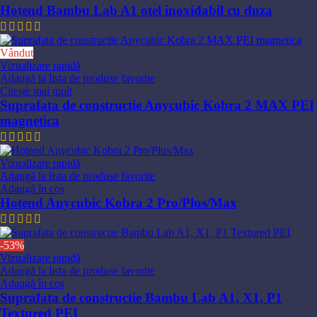
Hotend Bambu Lab A1 otel inoxidabil cu duza
104,60
lei
Vândut
Vizualizare rapidă
Adaugă la lista de produse favorite
Citește mai mult
Suprafata de constructie Anycubic Kobra 2 MAX PEI
magnetica
294,50
lei
Vizualizare rapidă
Adaugă la lista de produse favorite
Adaugă în coș
Hotend Anycubic Kobra 2 Pro/Plus/Max
365,50
lei
-53%
Vizualizare rapidă
Adaugă la lista de produse favorite
Adaugă în coș
Suprafata de constructie Bambu Lab A1, X1, P1
Textured PEI