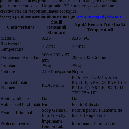
pe durabilitate, acest produs se dovedește a fi o alegere excelentă
pentru orice entuziast al imprimării 3D care dorește să combine
creativitatea cu responsabilitatea ecologică.
Găsești produse asemănătoare doar pe
www.massgadgets.com
Spulă
Spulă Reusabilă de Înaltă
Caracteristică
Reusabilă
Temperatură
Standard
Material
ABS
ABS+PC
Rezistență la
≤ 70°C
≤ 90°C
Temperatură
200 x 200 x 67
Dimensiuni Ambalare
200 x 200 x 67 mm
mm
Greutate
250g
250g
Culoare
Alb/Transparent
Negru
PLA, PETG, ABS, ASA,
Compatibilitate
PA6-GF, ABS-GF, PAHT-CF,
PLA, PETG
Filament
PET-CF, PA6-CF, PC, TPU,
TPU 95A HF
Reutilizabilitate
Da
Da
Robustețe/Durabilitate
Ridicată
Foarte Ridicată
Scop General,
Potrivit pentru Filamente de
Avantaj Principal
Eco-Friendly
Înaltă Temperatură
Imprimante
Proiectat pentru
Imprimante Bambu Lab
Bambu Lab