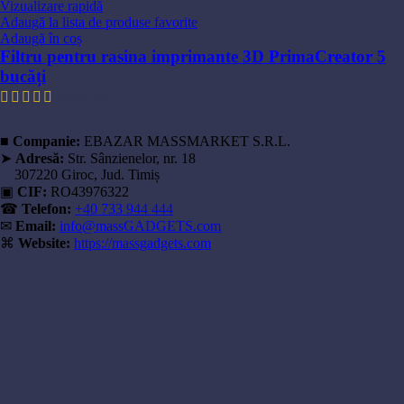
Vizualizare rapidă
Adaugă la lista de produse favorite
Adaugă în coș
Filtru pentru rasina imprimante 3D PrimaCreator 5
bucăți
22,50
lei
■
Companie:
EBAZAR MASSMARKET S.R.L.
➤
Adresă:
Str. Sânzienelor, nr. 18
307220 Giroc, Jud. Timiș
▣
CIF:
RO43976322
☎
Telefon:
+40 733 944 444
✉
Email:
info@massGADGETS.com
⌘
Website:
https://massgadgets.com