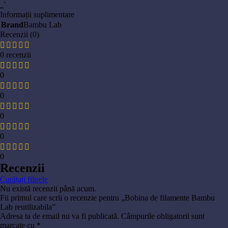
„`
Informații suplimentare
Brand
Bambu Lab
Recenzii (0)
0 recenzii
0
0
0
0
0
Recenzii
Curățați filtrele
Nu există recenzii până acum.
Fii primul care scrii o recenzie pentru „Bobina de filamente Bambu
Lab reutilizabila”
Adresa ta de email nu va fi publicată.
Câmpurile obligatorii sunt
marcate cu
*