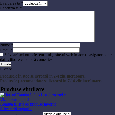
Evaluarea ta
*
Recenzia ta
*
Nume
*
Email
*
Salvează-mi numele, emailul și site-ul web în acest navigator pentru
data viitoare când o să comentez.
Livrare
Produsele în stoc se livrează în 2-4 zile lucrătoare.
Produsele precomandate se livrează în 7-14 zile lucrătoare.
Produse similare
Vizualizare rapidă
Adaugă la lista de produse favorite
Selectează opțiunile