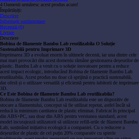
4
Oamenii urmăresc acest produs acum!
Împărtășiți:
Descriere
Informații suplimentare
Recenzii (0)
Livrare
Descriere
Bobina de filamente Bambu Lab reutilizabila O Soluție
Sustenabilă pentru Imprimare 3D
Imprimarea 3D a evoluat enorm în ultimele decenii, iar una dintre cele
mai mari provocări din acest domeniu rămâne gestionarea deșeurilor de
plastic. Bambu Lab a venit cu o soluție inovatoare pentru a reduce
acest impact ecologic, introducând Bobina de filamente Bambu Lab
reutilizabila. Acest produs nu doar că sprijină o practică sustenabilă,
dar oferă și o utilizare versatilă și eficientă pentru iubitorii de imprimare
3D.
Ce Este Bobina de filamente Bambu Lab reutilizabila?
Bobina de filamente Bambu Lab reutilizabila este un dispozitiv de
stocare a filamentului, conceput să fie utilizat repetat, astfel încât să
reducă la minimum cantitatea de plastic eliminat. Fabricat în principal
din ABS+PC, sau doar din ABS pentru versiunea standard, acest
model incurajează utilizatorii să utilizeze refill-urile de filament Bambu
Lab, susținând inițiativa ecologică a companiei. Cu o reducere a
deșeurilor de plastic de cel puțin 20% comparativ cu spirele
tradiționale, acest produs reprezintă un pas important către un viitor