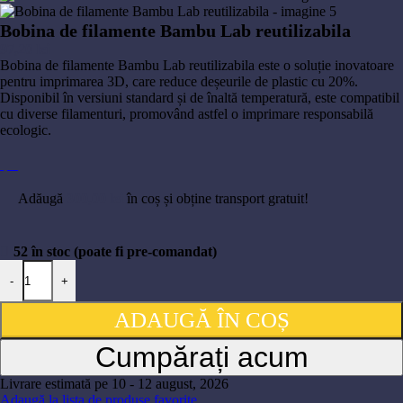
Bobina de filamente Bambu Lab reutilizabila
97,20
lei
Bobina de filamente Bambu Lab reutilizabila este o soluție inovatoare
pentru imprimarea 3D, care reduce deșeurile de plastic cu 20%.
Disponibil în versiuni standard și de înaltă temperatură, este compatibil
cu diverse filamenturi, promovând astfel o imprimare responsabilă
ecologic.
Adăugă
300,00
lei
în coș și obține transport gratuit!
52 în stoc (poate fi pre-comandat)
-
+
ADAUGĂ ÎN COȘ
Cumpărați acum
Livrare estimată pe 10 - 12 august, 2026
Adaugă la lista de produse favorite