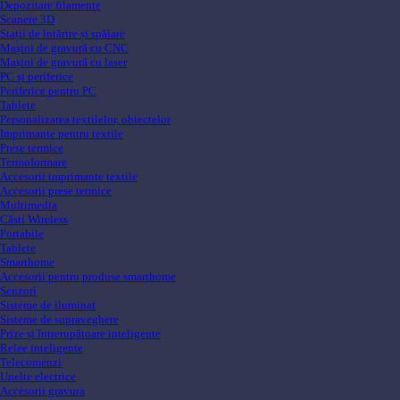
Depozitare filamente
Scanere 3D
Stații de întărire și spălare
Mașini de gravură cu CNC
Mașini de gravură cu laser
PC și periferice
Periferice pentru PC
Tablete
Personalizarea textilelor, obiectelor
Imprimante pentru textile
Prese termice
Termoformare
Accesorii imprimante textile
Accesorii prese termice
Multimedia
Căsti Wireless
Portabile
Tablete
Smarthome
Accesorii pentru produse smarthome
Senzori
Sisteme de iluminat
Sisteme de supraveghere
Prize și întrerupătoare inteligente
Relee inteligente
Telecomenzi
Unelte electrice
Accesorii gravura