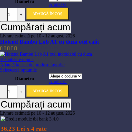
Diametru
Anulează
ADAUGĂ ÎN COȘ
-
+
Cumpărați acum
Livrare estimată pe 10 - 12 august, 2026
Hotend Bambu Lab A1 cu duza otel calit
98,70
lei
–
104,60
lei
Vizualizare rapidă
Adaugă la lista de produse favorite
Selectează opțiunile
Diametru
Anulează
ADAUGĂ ÎN COȘ
-
+
Cumpărați acum
Livrare estimată pe 10 - 12 august, 2026
36.23 Lei x 4 rate