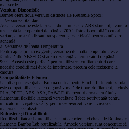
mai verde.
Versiuni Disponibile
Bambu oferă două versiuni distincte ale Reusable Spool:
1. Versiunea Standard
Această versiune este fabricată dintr-un plastic ABS standard, având o
rezistență la temperaturi de până la 70°C. Este disponibilă în culori
variate, cum ar fi alb sau transparent, și este ideală pentru o utilizare
generală.
2. Versiunea de Înaltă Temperatură
Pentru aplicații mai exigente, versiunea de înaltă temperatură este
fabricată din ABS+PC și are o rezistență la temperaturi de până la
90°C. Aceasta este perfectă pentru utilizarea cu filamenturi care
necesită condiții mai dure de imprimare, precum cele rezistente la
căldură.
Compatibilitate Filament
Un alt aspect esențial al Bobina de filamente Bambu Lab reutilizabila
este compatibilitatea sa cu o gamă variată de tipuri de filament, inclusiv
PLA, PETG, ABS, ASA, PA6-GF, filamenturi armate cu fibră și
filamenturi flexibile. Această versatilitate îl face potrivit atât pentru
utilizatorii începători, cât și pentru cei avansați care lucrează cu
materiale specializate.
Robustete și Durabilitate
Reutilizabilitatea și durabilitatea sunt caracteristici cheie ale Bobina de
filamente Bambu Lab reutilizabila. Ambele versiuni sunt concepute să