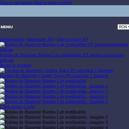
Skip to navigation
Skip to main content
MENIU
Prima pagină
/
Imprimare 3D
/
Alte accesorii 3D
Bobina de filamente Bambu Lab reutilizabila HT pentru temperaturi
ridicate
104,20
lei
Înapoi la produse
Uscător de filamente Creality Space Pi capacitate 1 filament
431,50
lei
Click pentru a mări