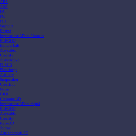
ABS
ASA
PA
PC
PET
Support
Rășină
Imprimante 3D cu filament
ELEGOO
Bambu Lab
Anycubic
Creality
AnkerMake
FLSUN
Flashforge
Artillery
Snapmaker
CreatBot
Prusa
BIQU
Creioane 3D
Imprimante 3D cu rășină
ELEGOO
Anycubic
Creality
Raise3D
Zortax
Alte accesorii 3D