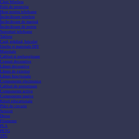
Căsti Wireless
Folii de protecție
Huse pentru telefoane
Încărcătoare wireless
Încărcătoare de mașină
Încărcătoare de perete
Suporturi telefoane
Tablete
Casă, grădină, bricolaj
Unelte și materiale DIY
Materiale
Cabluri si prelungitoare
Ceasuri decorative
Lămpi decorative
Lămpi de exterior
Lămpi funcționale
Componente electronice
Cabluri de prototipare
Componente active
Componente pasive
Kituri educaționale
Plăci de circuite
Senzori
Drone
Filamente
PLA
PETG
TPU