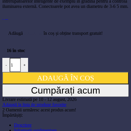
întrerupătoarelor inteligente de exemplu în grădină pentru a controla
iluminarea externă. Conectoarele pot avea un diametru de 3-6 5 mm.
Adăugă
300,00
lei
în coș și obține transport gratuit!
16 în stoc
Cantitate SONOFF carcasa impermeabila IP66
-
+
ADAUGĂ ÎN COȘ
Cumpărați acum
Livrare estimată pe 10 - 12 august, 2026
Adaugă la lista de produse favorite
2
Oamenii urmăresc acest produs acum!
Împărtășiți:
Descriere
Informații suplimentare