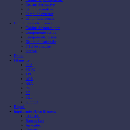
Ceasuri decorative
Lămpi decorative
Lămpi de exterior
Lămpi funcționale
Componente electronice
Cabluri de prototipare
Componente active
Componente pasive
Kituri educaționale
Plăci de circuite
Senzori
Drone
Filamente
PLA
PETG
TPU
ABS
ASA
PA
PC
PET
Support
Rășină
Imprimante 3D cu filament
ELEGOO
Bambu Lab
Anycubic
Creality