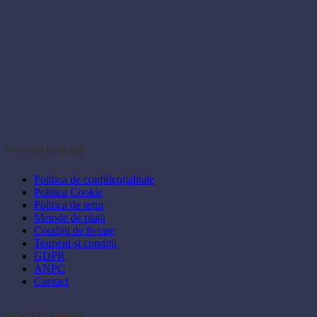
PAGINI LEGALE
Politica de confidențialitate
Politica Cookie
Politica de retur
Metode de plată
Condiții de livrare
Termeni și condiții
GDPR
ANPC
Contact
SOCIAL MEDIA