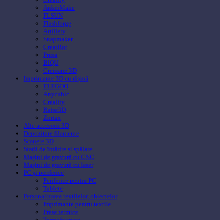
AnkerMake
FLSUN
Flashforge
Artillery
Snapmaker
CreatBot
Prusa
BIQU
Creioane 3D
Imprimante 3D cu rășină
ELEGOO
Anycubic
Creality
Raise3D
Zortax
Alte accesorii 3D
Depozitare filamente
Scanere 3D
Stații de întărire și spălare
Mașini de gravură cu CNC
Mașini de gravură cu laser
PC și periferice
Periferice pentru PC
Tablete
Personalizarea textilelor, obiectelor
Imprimante pentru textile
Prese termice
Termoformare