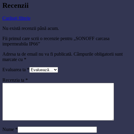
Recenzii
Curățați filtrele
Nu există recenzii până acum.
Fii primul care scrii o recenzie pentru „SONOFF carcasa
impermeabila IP66”
Adresa ta de email nu va fi publicată.
Câmpurile obligatorii sunt
marcate cu
*
Evaluarea ta
*
Recenzia ta
*
Nume
*