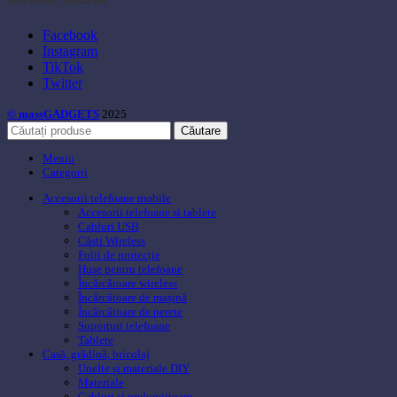
Facebook
Instagram
TikTok
Twitter
© massGADGETS
2025
Căutare
Meniu
Categorii
Accesorii telefoane mobile
Accesorii telefoane si tablete
Cabluri USB
Căsti Wireless
Folii de protecție
Huse pentru telefoane
Încărcătoare wireless
Încărcătoare de mașină
Încărcătoare de perete
Suporturi telefoane
Tablete
Casă, grădină, bricolaj
Unelte și materiale DIY
Materiale
Cabluri si prelungitoare