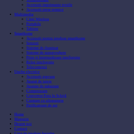
Accesorii imprimante textile
Accesorii prese termice
Multimedia
Căsti Wireless
Portabile
Tablete
Smarthome
Accesorii pentru produse smarthome
Senzori
Sisteme de iluminat
Sisteme de supraveghere
Prize și întrerupătoare inteligente
Relee inteligente
Telecomenzi
Unelte electrice
Accesorii gravura
Aparat de taiere
Aparate de măsurare
Compresoare
Convertor Foto în Schiță
Curatare cu ultrasunete
Purificatoare de aer
Home
Magazin
Despre noi
Contact
Lista de produse favorite