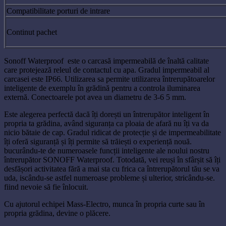
Compatibilitate porturi de intrare
Continut pachet
Sonoff Waterproof este o carcasă impermeabilă de înaltă calitate
care protejează releul de contactul cu apa. Gradul impermeabil al
carcasei este IP66. Utilizarea sa permite utilizarea întrerupătoarelor
inteligente de exemplu în grădină pentru a controla iluminarea
externă. Conectoarele pot avea un diametru de 3-6 5 mm.
Este alegerea perfectă dacă îți dorești un întrerupător inteligent în
propria ta grădina, având siguranța ca ploaia de afară nu îți va da
nicio bătaie de cap. Gradul ridicat de protecție și de impermeabilitate
îți oferă siguranță și îți permite să trăiești o experiență nouă.
bucurându-te de numeroasele funcții inteligente ale noului nostru
întrerupător SONOFF Waterproof. Totodată, vei reuși în sfârșit să îți
desfășori activitatea fără a mai sta cu frica ca întrerupătorul tău se va
uda, iscându-se astfel numeroase probleme și ulterior, stricându-se.
fiind nevoie să fie înlocuit.
Cu ajutorul echipei Mass-Electro, munca în propria curte sau în
propria grădina, devine o plăcere.