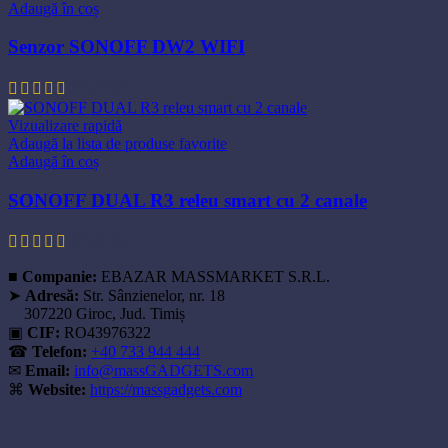
Adaugă în coș
Senzor SONOFF DW2 WIFI
43,50
lei
Vizualizare rapidă
Adaugă la lista de produse favorite
Adaugă în coș
SONOFF DUAL R3 releu smart cu 2 canale
92,50
lei
■
Companie:
EBAZAR MASSMARKET S.R.L.
➤
Adresă:
Str. Sânzienelor, nr. 18
307220 Giroc, Jud. Timiș
▣
CIF:
RO43976322
☎
Telefon:
+40 733 944 444
✉
Email:
info@massGADGETS.com
⌘
Website:
https://massgadgets.com