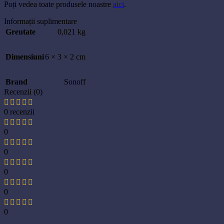
Poți vedea toate produsele noastre
aici
.
Informații suplimentare
Greutate
0,021 kg
Dimensiuni
6 × 3 × 2 cm
Brand
Sonoff
Recenzii (0)
0 recenzii
0
0
0
0
0