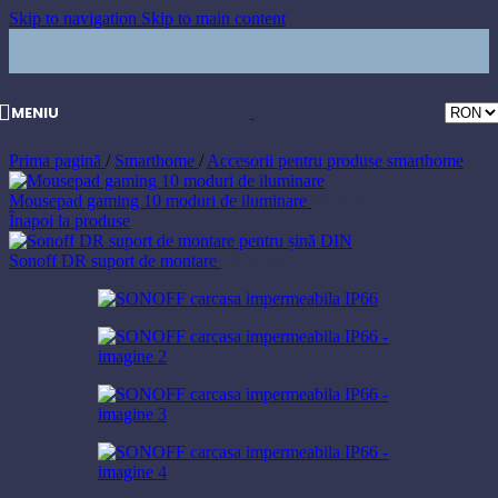
Skip to navigation
Skip to main content
MENIU
Prima pagină
/
Smarthome
/
Accesorii pentru produse smarthome
Mousepad gaming 10 moduri de iluminare
66,40
lei
Înapoi la produse
Sonoff DR suport de montare
15,00
lei