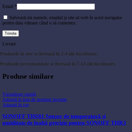
Email
*
Salvează-mi numele, emailul și site-ul web în acest navigator
pentru data viitoare când o să comentez.
Livrare
Produsele în stoc se livrează în 2-4 zile lucrătoare.
Produsele precomandate se livrează în 7-14 zile lucrătoare.
Produse similare
Vizualizare rapidă
Adaugă la lista de produse favorite
Adaugă în coș
SONOFF THS01 Senzor de temperatură și
umiditate de înaltă precizie pentru SONOFF THR3