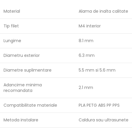
Material
Alama de inalta calitate
Tip filet
M4 interior
Lungime
8.1 mm
Diametru exterior
6.3 mm
Diametre suplimentare
5.5 mm si 5.6 mm
Adancime minima
2.1 mm
recomandata
Compatibilitate materiale
PLA PETG ABS PP PPS
Metoda instalare
Caldura sau ultrasunete