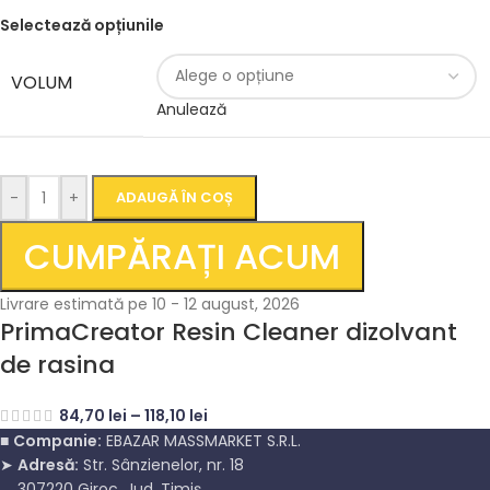
Selectează opțiunile
VOLUM
Anulează
-
+
ADAUGĂ ÎN COȘ
CUMPĂRAȚI ACUM
Livrare estimată pe 10 - 12 august, 2026
PrimaCreator Resin Cleaner dizolvant
de rasina
84,70
lei
–
118,10
lei
■
Companie:
EBAZAR MASSMARKET S.R.L.
➤
Adresă:
Str. Sânzienelor, nr. 18
307220 Giroc, Jud. Timiș