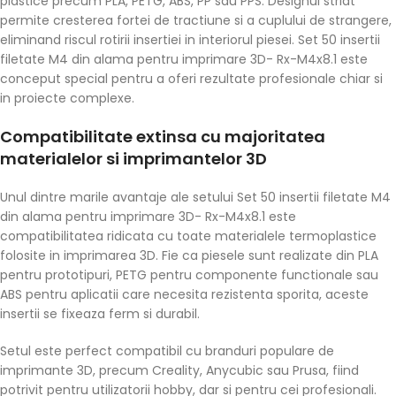
plastice precum PLA, PETG, ABS, PP sau PPS. Designul striat
permite cresterea fortei de tractiune si a cuplului de strangere,
eliminand riscul rotirii insertiei in interiorul piesei. Set 50 insertii
filetate M4 din alama pentru imprimare 3D- Rx-M4x8.1 este
conceput special pentru a oferi rezultate profesionale chiar si
in proiecte complexe.
Compatibilitate extinsa cu majoritatea
materialelor si imprimantelor 3D
Unul dintre marile avantaje ale setului Set 50 insertii filetate M4
din alama pentru imprimare 3D- Rx-M4x8.1 este
compatibilitatea ridicata cu toate materialele termoplastice
folosite in imprimarea 3D. Fie ca piesele sunt realizate din PLA
pentru prototipuri, PETG pentru componente functionale sau
ABS pentru aplicatii care necesita rezistenta sporita, aceste
insertii se fixeaza ferm si durabil.
Setul este perfect compatibil cu branduri populare de
imprimante 3D, precum Creality, Anycubic sau Prusa, fiind
potrivit pentru utilizatorii hobby, dar si pentru cei profesionali.