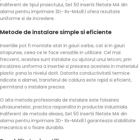
Indiferent de tipul proiectului, Set 50 insertii filetate M4 din
alama pentru imprimare 3D- Rx-M4x8.1 ofera rezultate
uniforme si de incredere.
Metode de instalare simple si eficiente
Insertiile pot fi montate atat in gauri oarbe, cat si in gauri
strapunse, ceea ce le face versatile in utilizare. Cel mai
frecvent, acestea sunt instalate cu ajutorul unui letcon, prin
incalzirea uniforma a insertiei si presarea acesteia in materialul
plastic pana la nivelul dorit. Datorita conductivitatii termice
ridicate a alamei, transferul de caldura este rapid si eficient,
permitand o instalare precisa.
O alta metoda profesionala de instalare este folosirea
ultrasunetelor, practica raspandita in productie industriala.
Indiferent de metoda aleasa, Set 50 insertii filetate M4 din
alama pentru imprimare 3D- Rx-M4x8.1 garanteaza stabilitate
mecanica si o fixare durabila.