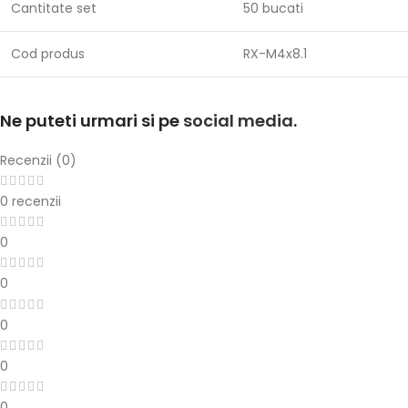
Cantitate set
50 bucati
Cod produs
RX-M4x8.1
Ne puteti urmari si pe
social media
.
Recenzii (0)
0 recenzii
0
0
0
0
0