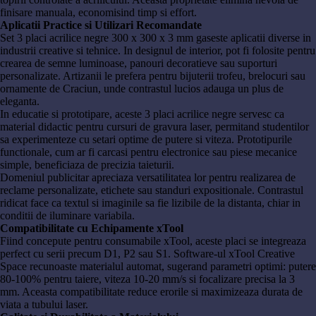
finisare manuala, economisind timp si effort.
Aplicatii Practice si Utilizari Recomandate
Set 3 placi acrilice negre 300 x 300 x 3 mm gaseste aplicatii diverse in
industrii creative si tehnice. In designul de interior, pot fi folosite pentru
crearea de semne luminoase, panouri decoratieve sau suporturi
personalizate. Artizanii le prefera pentru bijuterii trofeu, brelocuri sau
ornamente de Craciun, unde contrastul lucios adauga un plus de
eleganta.
In educatie si prototipare, aceste 3 placi acrilice negre servesc ca
material didactic pentru cursuri de gravura laser, permitand studentilor
sa experimenteze cu setari optime de putere si viteza. Prototipurile
functionale, cum ar fi carcasi pentru electronice sau piese mecanice
simple, beneficiaza de precizia taieturii.
Domeniul publicitar apreciaza versatilitatea lor pentru realizarea de
reclame personalizate, etichete sau standuri expositionale. Contrastul
ridicat face ca textul si imaginile sa fie lizibile de la distanta, chiar in
conditii de iluminare variabila.
Compatibilitate cu Echipamente xTool
Fiind concepute pentru consumabile xTool, aceste placi se integreaza
perfect cu serii precum D1, P2 sau S1. Software-ul xTool Creative
Space recunoaste materialul automat, sugerand parametri optimi: putere
80-100% pentru taiere, viteza 10-20 mm/s si focalizare precisa la 3
mm. Aceasta compatibilitate reduce erorile si maximizeaza durata de
viata a tubului laser.