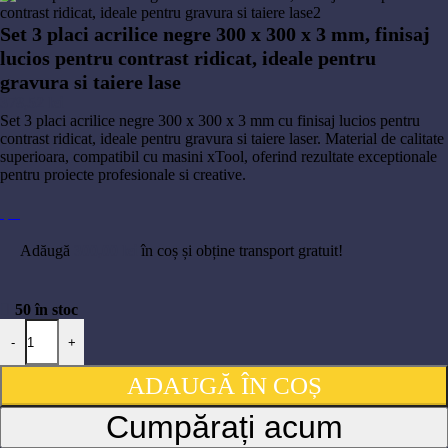
Set 3 placi acrilice negre 300 x 300 x 3 mm, finisaj
lucios pentru contrast ridicat, ideale pentru
gravura si taiere lase
378,52
lei
Set 3 placi acrilice negre 300 x 300 x 3 mm cu finisaj lucios pentru
contrast ridicat, ideale pentru gravura si taiere laser. Material de calitate
superioara, compatibil cu masini xTool, oferind rezultate exceptionale
pentru proiecte profesionale si creative.
Adăugă
300,00
lei
în coș și obține transport gratuit!
50 în stoc
Cantitate Set 3 placi acrilice negre 300 x 300 x 3 mm, finisaj lucios pentr
-
+
ADAUGĂ ÎN COȘ
Cumpărați acum