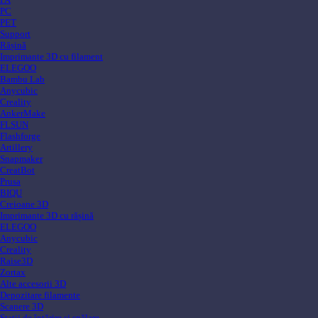
PC
PET
Support
Rășină
Imprimante 3D cu filament
ELEGOO
Bambu Lab
Anycubic
Creality
AnkerMake
FLSUN
Flashforge
Artillery
Snapmaker
CreatBot
Prusa
BIQU
Creioane 3D
Imprimante 3D cu rășină
ELEGOO
Anycubic
Creality
Raise3D
Zortax
Alte accesorii 3D
Depozitare filamente
Scanere 3D
Stații de întărire și spălare