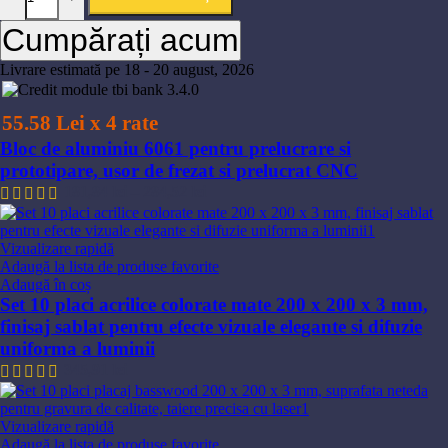
variații.
Cumpărați acum
Opțiunile
pot
fi
Livrare estimată pe 18 - 20 august, 2026
alese
în
55.58 Lei x 4 rate
pagina
produsului.
Bloc de aluminiu 6061 pentru prelucrare si
prototipare, usor de frezat si prelucrat CNC
Interval
181,84
lei
–
284,52
lei
de
prețuri:
181,84 lei
Vizualizare rapidă
până
Adaugă la lista de produse favorite
la
Adaugă în coș
284,52 lei
Set 10 placi acrilice colorate mate 200 x 200 x 3 mm,
finisaj sablat pentru efecte vizuale elegante si difuzie
uniforma a luminii
345,91
lei
Vizualizare rapidă
Adaugă la lista de produse favorite