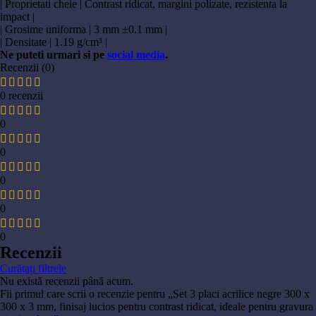
| Proprietati cheie | Contrast ridicat, margini polizate, rezistenta la
impact |
| Grosime uniforma | 3 mm ±0.1 mm |
| Densitate | 1.19 g/cm³ |
Ne puteti urmari si pe
social media
.
Recenzii (0)
0 recenzii
0
0
0
0
0
Recenzii
Curățați filtrele
Nu există recenzii până acum.
Fii primul care scrii o recenzie pentru „Set 3 placi acrilice negre 300 x
300 x 3 mm, finisaj lucios pentru contrast ridicat, ideale pentru gravura