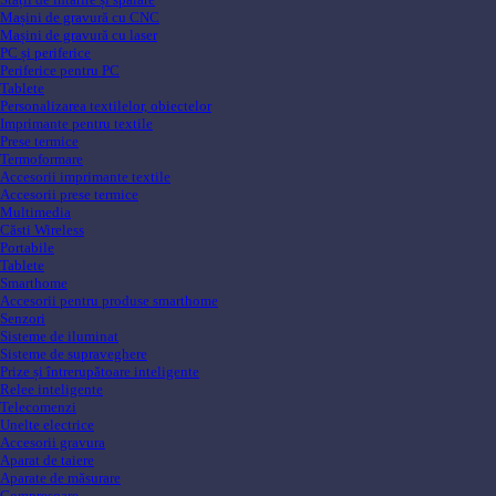
Mașini de gravură cu CNC
Mașini de gravură cu laser
PC și periferice
Periferice pentru PC
Tablete
Personalizarea textilelor, obiectelor
Imprimante pentru textile
Prese termice
Termoformare
Accesorii imprimante textile
Accesorii prese termice
Multimedia
Căsti Wireless
Portabile
Tablete
Smarthome
Accesorii pentru produse smarthome
Senzori
Sisteme de iluminat
Sisteme de supraveghere
Prize și întrerupătoare inteligente
Relee inteligente
Telecomenzi
Unelte electrice
Accesorii gravura
Aparat de taiere
Aparate de măsurare
Compresoare