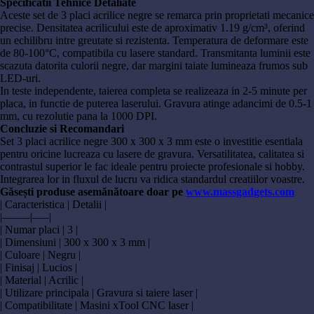
Specificatii Tehnice Detaliate
Aceste set de 3 placi acrilice negre se remarca prin proprietati mecanice
precise. Densitatea acrilicului este de aproximativ 1.19 g/cm³, oferind
un echilibru intre greutate si rezistenta. Temperatura de deformare este
de 80-100°C, compatibila cu lasere standard. Transmitanta luminii este
scazuta datorita culorii negre, dar margini taiate lumineaza frumos sub
LED-uri.
In teste independente, taierea completa se realizeaza in 2-5 minute per
placa, in functie de puterea laserului. Gravura atinge adancimi de 0.5-1
mm, cu rezolutie pana la 1000 DPI.
Concluzie si Recomandari
Set 3 placi acrilice negre 300 x 300 x 3 mm este o investitie esentiala
pentru oricine lucreaza cu lasere de gravura. Versatilitatea, calitatea si
contrastul superior le fac ideale pentru proiecte profesionale si hobby.
Integrarea lor in fluxul de lucru va ridica standardul creatiilor voastre.
Găsești produse asemănătoare doar pe
www.massgadgets.com
| Caracteristica | Detalii |
|–––––|–––|
| Numar placi | 3 |
| Dimensiuni | 300 x 300 x 3 mm |
| Culoare | Negru |
| Finisaj | Lucios |
| Material | Acrilic |
| Utilizare principala | Gravura si taiere laser |
| Compatibilitate | Masini xTool CNC laser |