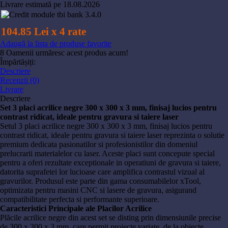
Livrare estimată pe 18.08.2026
104.85 Lei x 4 rate
Adaugă la lista de produse favorite
8
Oamenii urmăresc acest produs acum!
Împărtășiți:
Descriere
Recenzii (0)
Livrare
Descriere
Set 3 placi acrilice negre 300 x 300 x 3 mm, finisaj lucios pentru
contrast ridicat, ideale pentru gravura si taiere laser
Setul 3 placi acrilice negre 300 x 300 x 3 mm, finisaj lucios pentru
contrast ridicat, ideale pentru gravura si taiere laser reprezinta o solutie
premium dedicata pasionatilor si profesionistilor din domeniul
prelucrarii materialelor cu laser. Aceste placi sunt concepute special
pentru a oferi rezultate exceptionale in operatiuni de gravura si taiere,
datorita suprafetei lor lucioase care amplifica contrastul vizual al
gravurilor. Produsul este parte din gama consumabilelor xTool,
optimizata pentru masini CNC si lasere de gravura, asigurand
compatibilitate perfecta si performante superioare.
Caracteristici Principale ale Placilor Acrilice
Plăcile acrilice negre din acest set se disting prin dimensiunile precise
de 300 x 300 x 3 mm, care permit proiecte variate, de la obiecte