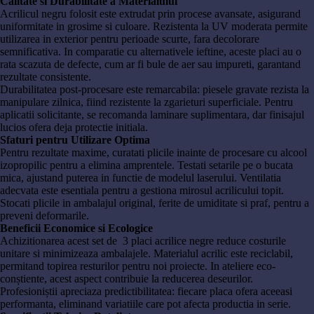
Calitate si Durabilitate a Materialului
Acrilicul negru folosit este extrudat prin procese avansate, asigurand
uniformitate in grosime si culoare. Rezistenta la UV moderata permite
utilizarea in exterior pentru perioade scurte, fara decolorare
semnificativa. In comparatie cu alternativele ieftine, aceste placi au o
rata scazuta de defecte, cum ar fi bule de aer sau impureti, garantand
rezultate consistente.
Durabilitatea post-procesare este remarcabila: piesele gravate rezista la
manipulare zilnica, fiind rezistente la zgarieturi superficiale. Pentru
aplicatii solicitante, se recomanda laminare suplimentara, dar finisajul
lucios ofera deja protectie initiala.
Sfaturi pentru Utilizare Optima
Pentru rezultate maxime, curatati plicile inainte de procesare cu alcool
izopropilic pentru a elimina amprentele. Testati setarile pe o bucata
mica, ajustand puterea in functie de modelul laserului. Ventilatia
adecvata este esentiala pentru a gestiona mirosul acrilicului topit.
Stocati plicile in ambalajul original, ferite de umiditate si praf, pentru a
preveni deformarile.
Beneficii Economice si Ecologice
Achizitionarea acest set de 3 placi acrilice negre reduce costurile
unitare si minimizeaza ambalajele. Materialul acrilic este reciclabil,
permitand topirea resturilor pentru noi proiecte. In ateliere eco-
conștiente, acest aspect contribuie la reducerea deseurilor.
Profesioniștii apreciaza predictibilitatea: fiecare placa ofera aceeasi
performanta, eliminand variatiile care pot afecta productia in serie.