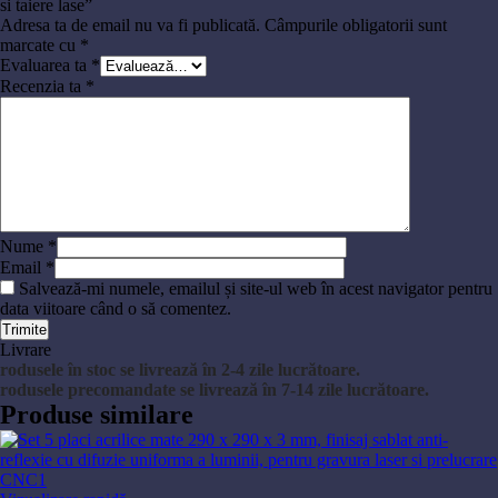
si taiere lase”
Adresa ta de email nu va fi publicată.
Câmpurile obligatorii sunt
marcate cu
*
Evaluarea ta
*
Recenzia ta
*
Nume
*
Email
*
Salvează-mi numele, emailul și site-ul web în acest navigator pentru
data viitoare când o să comentez.
Livrare
rodusele în stoc se livrează în 2-4 zile lucrătoare.
rodusele precomandate se livrează în 7-14 zile lucrătoare.
Produse similare