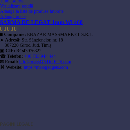
Vizualizare rapidă
Adaugă la lista de produse favorite
Adaugă în coș
SARMA DE LEGAT 1mm Wl 460
13,20
lei
■
Companie:
EBAZAR MASSMARKET S.R.L.
➤
Adresă:
Str. Sânzienelor, nr. 18
307220 Giroc, Jud. Timiș
▣
CIF:
RO43976322
☎
Telefon:
+40 733 944 444
✉
Email:
info@massGADGETS.com
⌘
Website:
https://massgadgets.com
PAGINI LEGALE