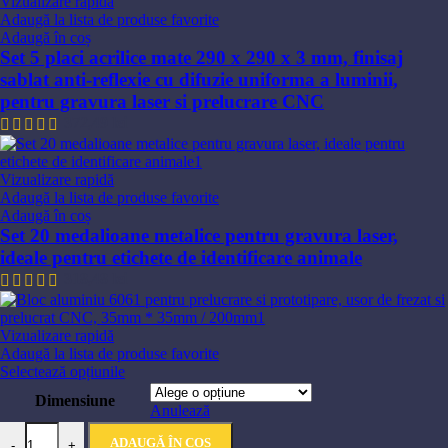
Vizualizare rapidă
Adaugă la lista de produse favorite
Adaugă în coș
Set 5 placi acrilice mate 290 x 290 x 3 mm, finisaj
sablat anti-reflexie cu difuzie uniforma a luminii,
pentru gravura laser si prelucrare CNC
372,49
lei
Vizualizare rapidă
Adaugă la lista de produse favorite
Adaugă în coș
Set 20 medalioane metalice pentru gravura laser,
ideale pentru etichete de identificare animale
318,48
lei
Vizualizare rapidă
Adaugă la lista de produse favorite
Acest
Selectează opțiunile
produs
Dimensiune
are
Anulează
mai
Cantitate Bloc de aluminiu 6061 pentru prelucrare si prototipare, usor 
multe
ADAUGĂ ÎN COȘ
-
+