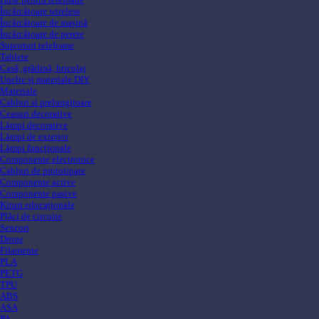
Încărcătoare wireless
Încărcătoare de mașină
Încărcătoare de perete
Suporturi telefoane
Tablete
Casă, grădină, bricolaj
Unelte și materiale DIY
Materiale
Cabluri si prelungitoare
Ceasuri decorative
Lămpi decorative
Lămpi de exterior
Lămpi funcționale
Componente electronice
Cabluri de prototipare
Componente active
Componente pasive
Kituri educaționale
Plăci de circuite
Senzori
Drone
Filamente
PLA
PETG
TPU
ABS
ASA
PA