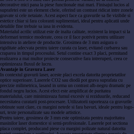
decorative mici pana la piese functionale mai mari. Finisajul lucios al
suprafetei este un element cheie, oferind un contrast ridicat intre zonele
gravate si cele netaiate. Acest aspect face ca gravurile sa fie vizibile si
estetice chiar si fara coloranti suplimentari, ideal pentru aplicatii unde
detaliile fine trebuie sa iasa in evidenta.
Materialul acrilic utilizat este de inalta calitate, rezistent la impact si la
deformari termice moderate, ceea ce il face potrivit pentru utilizare
intensiva in ateliere de productie. Grosimea de 3 mm asigura o
rigiditate adecvata pentru taiere curata cu laser, evitand curbarea sau
craparea in timpul procesului. Setul contine exact 3 placi, permitand
realizarea a mai multor proiecte consecutive fara intreruperi, ceea ce
optimizeaza fluxul de lucru.
Avantaje in Gravura Laser
In contextul gravurii laser, aceste placi excela datorita proprietatilor
optice superioare. Laserele CO2 sau diodă pot grava suprafata cu
precizie milimetrica, lasand in urma un contrast alb-negru dramatic pe
fondul negru lucios. Acest efect este amplificat de puritatea
materialului, care minimizeaza fumul excesiv si reziduurile, reducand
necesitatea curatarii post-procesare. Utilizatorii raporteaza ca gravurile
obtinute sunt clare, cu margini netede si fara bavuri, ideale pentru logo-
uri, texte personalizate sau modele artistice.
Pentru taiere, grosimea de 3 mm este optimizata pentru majoritatea
masinilor laser domestice si semi-profesionale. Laserele pot sectiona
placa complet, producand piese cu margini polizate natural datorita
topirii controlate a acrilicului. Aceasta proprietate elimina nevoia de