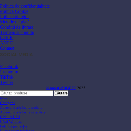
Politica de confidențialitate
Politica Cookie
Politica de retur
Metode de plată
Condiții de livrare
Termeni și condiții
GDPR
ANPC
Contact
SOCIAL MEDIA
Facebook
Instagram
TikTok
Twitter
© massGADGETS
2025
Căutare
Meniu
Categorii
Accesorii telefoane mobile
Accesorii telefoane si tablete
Cabluri USB
Căsti Wireless
Folii de protecție
Huse pentru telefoane