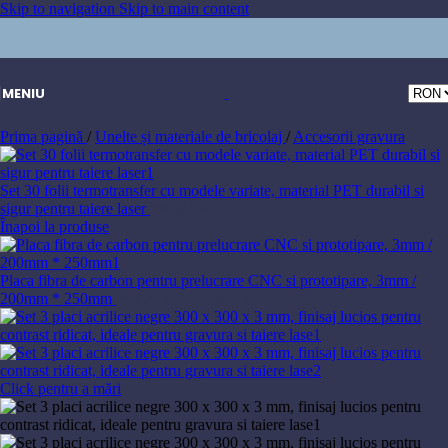
Skip to navigation
Skip to main content
MENIU
Prima pagină
/
Unelte și materiale de bricolaj
/
Accesorii gravura
Set 30 folii termotransfer cu modele variate, material PET durabil si
sigur pentru taiere laser
396,91
lei
Înapoi la produse
Placa fibra de carbon pentru prelucrare CNC si prototipare, 3mm /
Interval
200mm * 250mm
248,24
lei
–
288,95
lei
de
prețuri:
248,24 lei
până
la
Click pentru a mări
288,95 lei