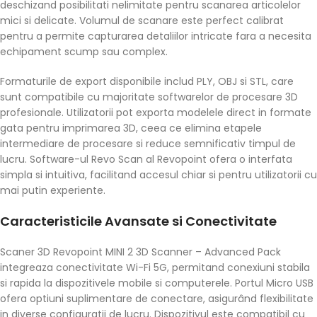
deschizand posibilitati nelimitate pentru scanarea articolelor
mici si delicate. Volumul de scanare este perfect calibrat
pentru a permite capturarea detaliilor intricate fara a necesita
echipament scump sau complex.
Formaturile de export disponibile includ PLY, OBJ si STL, care
sunt compatibile cu majoritate softwarelor de procesare 3D
profesionale. Utilizatorii pot exporta modelele direct in formate
gata pentru imprimarea 3D, ceea ce elimina etapele
intermediare de procesare si reduce semnificativ timpul de
lucru. Software-ul Revo Scan al Revopoint ofera o interfata
simpla si intuitiva, facilitand accesul chiar si pentru utilizatorii cu
mai putin experiente.
Caracteristicile Avansate si Conectivitate
Scaner 3D Revopoint MINI 2 3D Scanner – Advanced Pack
integreaza conectivitate Wi-Fi 5G, permitand conexiuni stabila
si rapida la dispozitivele mobile si computerele. Portul Micro USB
ofera optiuni suplimentare de conectare, asigurând flexibilitate
in diverse configuratii de lucru. Dispozitivul este compatibil cu