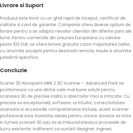
Livrare si Suport
Produsul este livrat cu un ghid rapid de inceput, certificat de
calitate si card de garantie. Compania ofera diverse optiuni de
livrare pentru a se adapta nevoilor clientilor din diferite parti ale
lumii. Pentru comenzile din Uniunea Europeana cu valoare
peste 100 EUR, se ofera livrare gratuita catre majoritatea tarilor,
cu anumite exceptii pentru destinatii remote, insule si anumite
jurisdictii specifice.
Concluzie
Scaner 3D Revopoint MINI 2 3D Scanner – Advanced Pack se
pozitioneaza ca una dintre cele mai bune solutii pentru
scanarea 3D de precisie inalta a obiectelor mici si intricate. Cu
precizia sa exceptională, software-ul intuitiv, conectivitatea
avansata si accesoriile comprehensive incluse, acest scanner
profesional este investitia ideala pentru oricine doreste sa intre
in lumea scanarii 3D sau sa isi imbunatateasca procesele de
lucru existente. Indiferent ca sunteti designer, ingineri,