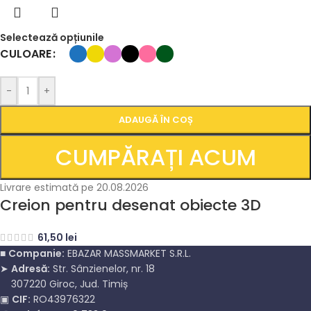
Selectează opțiunile
CULOARE
-
+
ADAUGĂ ÎN COȘ
CUMPĂRAȚI ACUM
Livrare estimată pe 20.08.2026
Creion pentru desenat obiecte 3D
61,50
lei
■
Companie:
EBAZAR MASSMARKET S.R.L.
➤
Adresă:
Str. Sânzienelor, nr. 18
307220 Giroc, Jud. Timiș
▣
CIF:
RO43976322