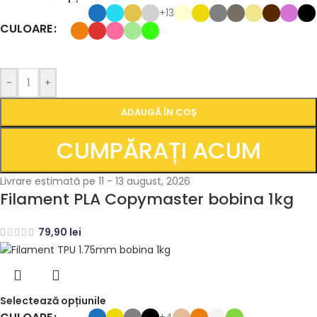
+13
CULOARE
-
+
ADAUGĂ ÎN COȘ
CUMPĂRAȚI ACUM
Livrare estimată pe 11 - 13 august, 2026
Filament PLA Copymaster bobina 1kg
79,90
lei
Selectează opțiunile
+4