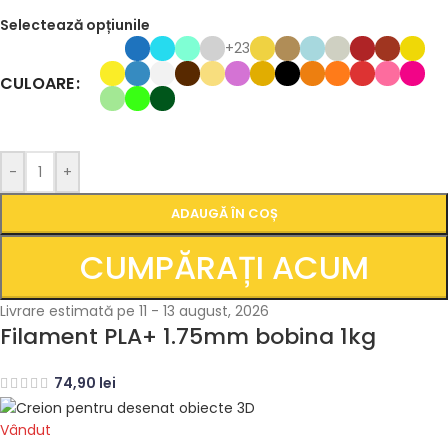
Selectează opțiunile
+23
CULOARE
-
+
ADAUGĂ ÎN COȘ
CUMPĂRAȚI ACUM
Livrare estimată pe 11 - 13 august, 2026
Filament PLA+ 1.75mm bobina 1kg
74,90
lei
Vândut