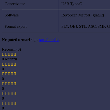
Conectivitate
USB Type-C
Software
RevoScan MetroX (gratuit)
Format export
PLY, OBJ, STL, ASC, 3MF, 
Ne puteti urmari si pe
social media
.
Recenzii (0)
0 recenzii
0
0
0
0
0