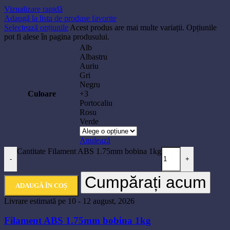
Vizualizare rapidă
Adaugă la lista de produse favorite
Selectează opțiunile
Acest produs are mai multe variații. Opțiunile
pot fi alese în pagina produsului.
Alb
Albastru
Auriu
Gri
Negru
Culoare
+3
Portocaliu
Rosu
Verde
Anulează
Cantitate Filament ABS 1.75mm bobina 1kg
-
+
Cumpărați acum
ADAUGĂ ÎN COȘ
Livrare estimată pe 10 - 12 august, 2026
Filament ABS 1.75mm bobina 1kg