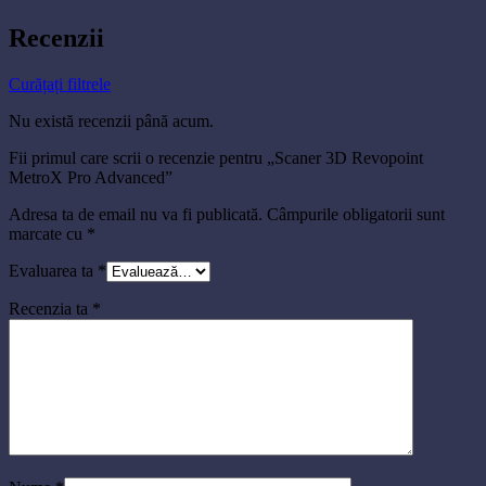
Recenzii
Curățați filtrele
Nu există recenzii până acum.
Fii primul care scrii o recenzie pentru „Scaner 3D Revopoint
MetroX Pro Advanced”
Adresa ta de email nu va fi publicată.
Câmpurile obligatorii sunt
marcate cu
*
Evaluarea ta
*
Recenzia ta
*