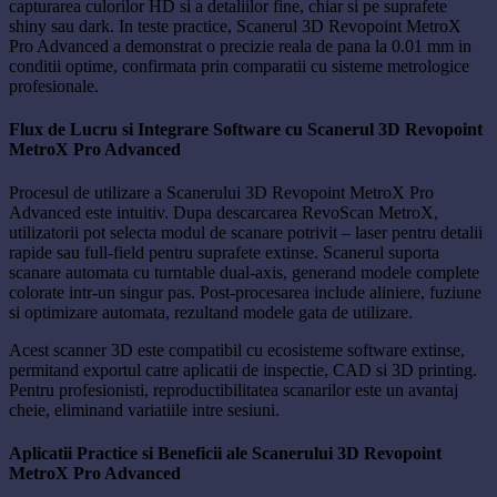
capturarea culorilor HD si a detaliilor fine, chiar si pe suprafete
shiny sau dark. In teste practice, Scanerul 3D Revopoint MetroX
Pro Advanced a demonstrat o precizie reala de pana la 0.01 mm in
conditii optime, confirmata prin comparatii cu sisteme metrologice
profesionale.
Flux de Lucru si Integrare Software cu Scanerul 3D Revopoint
MetroX Pro Advanced
Procesul de utilizare a Scanerului 3D Revopoint MetroX Pro
Advanced este intuitiv. Dupa descarcarea RevoScan MetroX,
utilizatorii pot selecta modul de scanare potrivit – laser pentru detalii
rapide sau full-field pentru suprafete extinse. Scanerul suporta
scanare automata cu turntable dual-axis, generand modele complete
colorate intr-un singur pas. Post-procesarea include aliniere, fuziune
si optimizare automata, rezultand modele gata de utilizare.
Acest scanner 3D este compatibil cu ecosisteme software extinse,
permitand exportul catre aplicatii de inspectie, CAD si 3D printing.
Pentru profesionisti, reproductibilitatea scanarilor este un avantaj
cheie, eliminand variatiile intre sesiuni.
Aplicatii Practice si Beneficii ale Scanerului 3D Revopoint
MetroX Pro Advanced