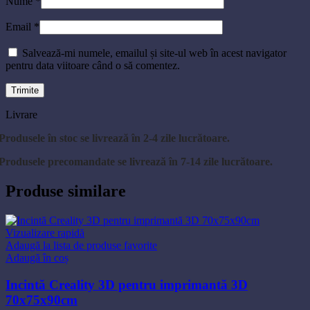
Nume
*
Email
*
Salvează-mi numele, emailul și site-ul web în acest navigator
pentru data viitoare când o să comentez.
Livrare
Produsele în stoc se livrează în 2-4 zile lucrătoare.
Produsele precomandate se livrează în 7-14 zile lucrătoare.
Produse similare
Vizualizare rapidă
Adaugă la lista de produse favorite
Adaugă în coș
Incintă Creality 3D pentru imprimantă 3D
70x75x90cm