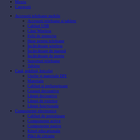
Meniu
Categorii
Accesorii telefoane mobile
Accesorii telefoane si tablete
Cabluri USB
Căsti Wireless
Folii de protecție
Huse pentru telefoane
Încărcătoare wireless
Încărcătoare de mașină
Încărcătoare de perete
Suporturi telefoane
Tablete
Casă, grădină, bricolaj
Unelte și materiale DIY
Materiale
Cabluri si prelungitoare
Ceasuri decorative
Lămpi decorative
Lămpi de exterior
Lămpi funcționale
Componente electronice
Cabluri de prototipare
Componente active
Componente pasive
Kituri educaționale
Plăci de circuite