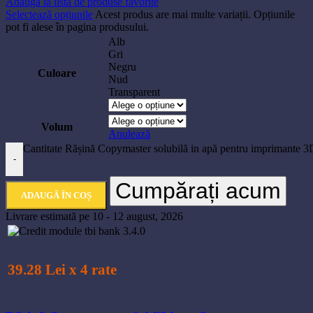
Adaugă la lista de produse favorite
Selectează opțiunile
Acest produs are mai multe variații. Opțiunile
pot fi alese în pagina produsului.
Alb
Gri
Negru
Culoare
Nud
Transparent
Volum
Anulează
Cantitate Rășină Copymaster solubilă in apă pentru imprimante 
-
Cumpărați acum
ADAUGĂ ÎN COȘ
Livrare estimată pe 10 - 12 august, 2026
39.28 Lei x 4 rate