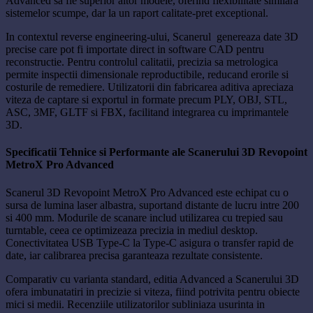
Advanced sa fie superior altor modele, oferind flexibilitate similara
sistemelor scumpe, dar la un raport calitate-pret exceptional.
In contextul reverse engineering-ului, Scanerul genereaza date 3D
precise care pot fi importate direct in software CAD pentru
reconstructie. Pentru controlul calitatii, precizia sa metrologica
permite inspectii dimensionale reproductibile, reducand erorile si
costurile de remediere. Utilizatorii din fabricarea aditiva apreciaza
viteza de captare si exportul in formate precum PLY, OBJ, STL,
ASC, 3MF, GLTF si FBX, facilitand integrarea cu imprimantele
3D.
Specificatii Tehnice si Performante ale Scanerului 3D Revopoint
MetroX Pro Advanced
Scanerul 3D Revopoint MetroX Pro Advanced este echipat cu o
sursa de lumina laser albastra, suportand distante de lucru intre 200
si 400 mm. Modurile de scanare includ utilizarea cu trepied sau
turntable, ceea ce optimizeaza precizia in mediul desktop.
Conectivitatea USB Type-C la Type-C asigura o transfer rapid de
date, iar calibrarea precisa garanteaza rezultate consistente.
Comparativ cu varianta standard, editia Advanced a Scanerului 3D
ofera imbunatatiri in precizie si viteza, fiind potrivita pentru obiecte
mici si medii. Recenziile utilizatorilor subliniaza usurinta in