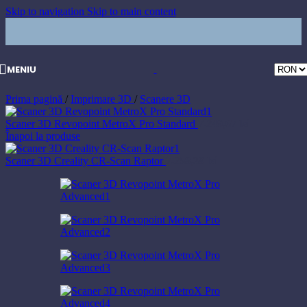
Skip to navigation
Skip to main content
MENIU
Prima pagină
/
Imprimare 3D
/
Scanere 3D
Scaner 3D Revopoint MetroX Pro Standard
7.249,67
lei
Înapoi la produse
Scaner 3D Creality CR-Scan Raptor
7.258,39
lei