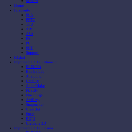
Senzori
Drone
Filamente
PLA
PETG
TPU
ABS
ASA
PA
PC
PET
Support
Rășină
Imprimante 3D cu filament
ELEGOO
Bambu Lab
Anycubic
Creality
AnkerMake
FLSUN
Flashforge
Artillery
Snapmaker
CreatBot
Prusa
BIQU
Creioane 3D
Imprimante 3D cu rășină