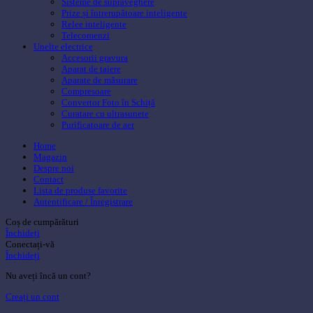
Sisteme de supraveghere
Prize și întrerupătoare inteligente
Relee inteligente
Telecomenzi
Unelte electrice
Accesorii gravura
Aparat de taiere
Aparate de măsurare
Compresoare
Convertor Foto în Schiță
Curatare cu ultrasunete
Purificatoare de aer
Home
Magazin
Despre noi
Contact
Lista de produse favorite
Autentificare / Înregistrare
Coș de cumpărături
Închideți
Conectați-vă
Închideți
Nu aveți încă un cont?
Creați un cont