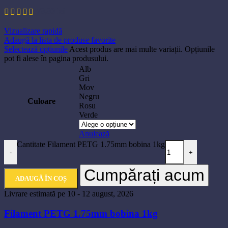
79,90
lei
Vizualizare rapidă
Adaugă la lista de produse favorite
Selectează opțiunile
Acest produs are mai multe variații. Opțiunile
pot fi alese în pagina produsului.
Alb
Gri
Mov
Negru
Culoare
Rosu
Verde
Anulează
Cantitate Filament PETG 1.75mm bobina 1kg
-
+
Cumpărați acum
ADAUGĂ ÎN COȘ
Livrare estimată pe 10 - 12 august, 2026
Filament PETG 1.75mm bobina 1kg