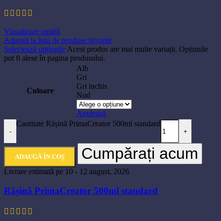
445,80
lei
Vizualizare rapidă
Adaugă la lista de produse favorite
Selectează opțiunile
Acest produs are mai multe variații. Opțiunile
pot fi alese în pagina produsului.
Alb
Gri
Gri inchis
Culoare
Nud
Anulează
Cantitate Rășină PrimaCreator 500ml standard
-
+
Cumpărați acum
ADAUGĂ ÎN COȘ
Livrare estimată pe 10 - 12 august, 2026
Rășină PrimaCreator 500ml standard
97,88
lei