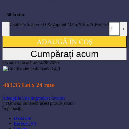
50 în stoc
Cantitate Scaner 3D Revopoint MetroX Pro Advanced
-
+
ADAUGĂ ÎN COȘ
Cumpărați acum
Livrare estimată pe 14.08.2026
463.35 Lei x 24 rate
Adaugă la lista de produse favorite
4
Oamenii urmăresc acest produs acum!
Împărtășiți:
Descriere
Recenzii (0)
Livrare