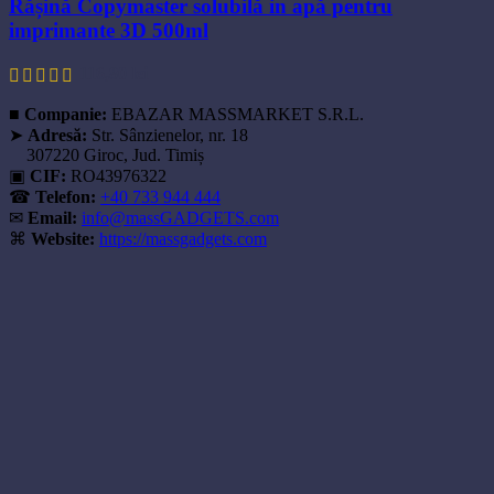
Rășină Copymaster solubilă in apă pentru
imprimante 3D 500ml
116,80
lei
■
Companie:
EBAZAR MASSMARKET S.R.L.
➤
Adresă:
Str. Sânzienelor, nr. 18
307220 Giroc, Jud. Timiș
▣
CIF:
RO43976322
☎
Telefon:
+40 733 944 444
✉
Email:
info@massGADGETS.com
⌘
Website:
https://massgadgets.com