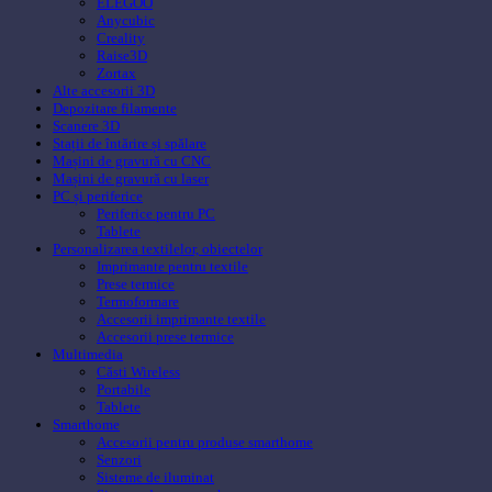
ELEGOO
Anycubic
Creality
Raise3D
Zortax
Alte accesorii 3D
Depozitare filamente
Scanere 3D
Stații de întărire și spălare
Mașini de gravură cu CNC
Mașini de gravură cu laser
PC și periferice
Periferice pentru PC
Tablete
Personalizarea textilelor, obiectelor
Imprimante pentru textile
Prese termice
Termoformare
Accesorii imprimante textile
Accesorii prese termice
Multimedia
Căsti Wireless
Portabile
Tablete
Smarthome
Accesorii pentru produse smarthome
Senzori
Sisteme de iluminat