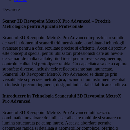
Descriere
Scaner 3D Revopoint MetroX Pro Advanced – Precizie
Metrologica pentru Aplicatii Profesionale
Scanerul 3D Revopoint MetroX Pro Advanced reprezinta o solutie
de varf in domeniul scanarii tridimensionale, combinand tehnologii
avansate pentru a oferi rezultate precise si eficiente. Acest dispozitiv
este conceput special pentru utilizatori profesionisti care au nevoie
de scanari de inalta calitate, fiind ideal pentru reverse engineering,
controlul calitatii si prototipare rapida. Cu capacitatea sa de a captura
suprafete diverse, inclusiv cele reflectorizante sau intunecate,
Scanerul 3D Revopoint MetroX Pro Advanced se distinge prin
versatilitate si precizie metrologica, facandu-l un instrument esential
in industrii precum ingineria, designul industrial si fabricarea aditiva.
Introducere in Tehnologia Scanerului 3D Revopoint MetroX
Pro Advanced
Scanerul 3D Revopoint MetroX Pro Advanced utilizeaza o
combinatie inovatoare de linii laser albastre multiple si scanare cu
lumina structurata pe camp intreg. Aceasta abordare permite
capturarea rapida si detaliata a geometriilor complexe, oferind o