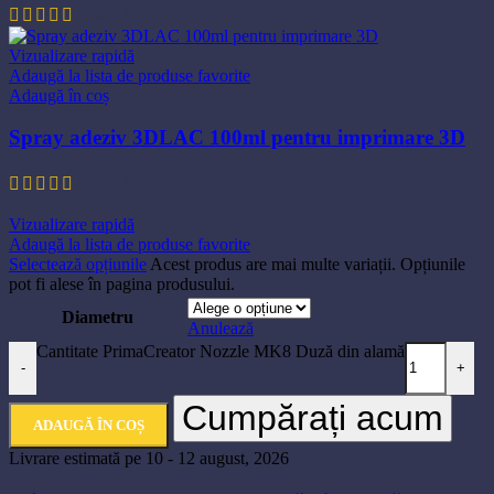
92,20
lei
Vizualizare rapidă
Adaugă la lista de produse favorite
Adaugă în coș
Spray adeziv 3DLAC 100ml pentru imprimare 3D
63,50
lei
Vizualizare rapidă
Adaugă la lista de produse favorite
Selectează opțiunile
Acest produs are mai multe variații. Opțiunile
pot fi alese în pagina produsului.
Diametru
Anulează
Cantitate PrimaCreator Nozzle MK8 Duză din alamă
-
+
Cumpărați acum
ADAUGĂ ÎN COȘ
Livrare estimată pe 10 - 12 august, 2026