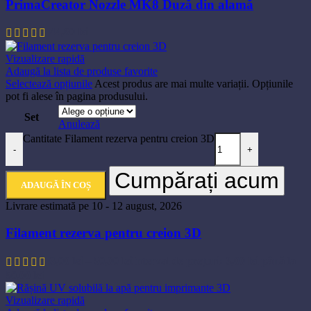
PrimaCreator Nozzle MK8 Duză din alamă
44,60
lei
Vizualizare rapidă
Adaugă la lista de produse favorite
Selectează opțiunile
Acest produs are mai multe variații. Opțiunile
pot fi alese în pagina produsului.
Set
Anulează
Cantitate Filament rezerva pentru creion 3D
-
+
Cumpărați acum
ADAUGĂ ÎN COȘ
Livrare estimată pe 10 - 12 august, 2026
Filament rezerva pentru creion 3D
3,00
lei
–
50,00
lei
Interval de prețuri: 3,00 lei până la
50,00 lei
Vizualizare rapidă