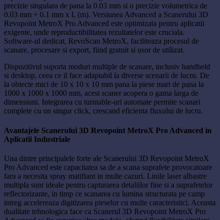
precizie singulara de pana la 0.03 mm si o precizie volumetrica de
0.03 mm + 0.1 mm x L (m). Versiunea Advanced a Scanerului 3D
Revopoint MetroX Pro Advanced este optimizata pentru aplicatii
exigente, unde reproductibilitatea rezultatelor este cruciala.
Software-ul dedicat, RevoScan MetroX, faciliteaza procesul de
scanare, procesare si export, fiind gratuit si usor de utilizat.
Dispozitivul suporta moduri multiple de scanare, inclusiv handheld
si desktop, ceea ce il face adaptabil la diverse scenarii de lucru. De
la obiecte mici de 10 x 10 x 10 mm pana la piese mari de pana la
1000 x 1000 x 1000 mm, acest scaner acopera o gama larga de
dimensiuni. Integrarea cu turntable-uri automate permite scanari
complete cu un singur click, crescand eficienta fluxului de lucru.
Avantajele Scanerului 3D Revopoint MetroX Pro Advanced in
Aplicatii Industriale
Una dintre principalele forte ale Scanerului 3D Revopoint MetroX
Pro Advanced este capacitatea sa de a scana suprafete provocatoare
fara a necesita spray matifiant in multe cazuri. Linile laser albastre
multipla sunt ideale pentru capturarea detaliilor fine si a suprafetelor
reflectorizante, in timp ce scanarea cu lumina structurata pe camp
intreg accelereaza digitizarea pieselor cu multe caracteristici. Aceasta
dualitate tehnologica face ca Scanerul 3D Revopoint MetroX Pro