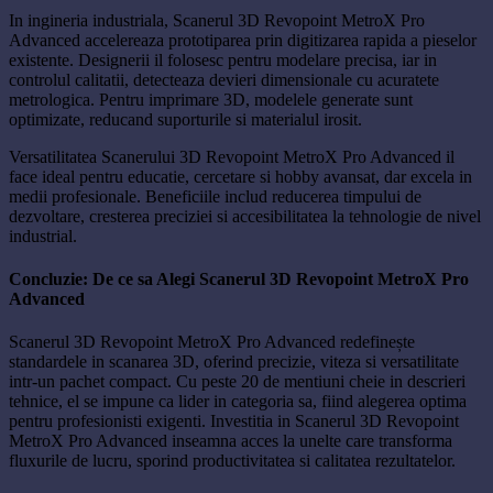
In ingineria industriala, Scanerul 3D Revopoint MetroX Pro
Advanced accelereaza prototiparea prin digitizarea rapida a pieselor
existente. Designerii il folosesc pentru modelare precisa, iar in
controlul calitatii, detecteaza devieri dimensionale cu acuratete
metrologica. Pentru imprimare 3D, modelele generate sunt
optimizate, reducand suporturile si materialul irosit.
Versatilitatea Scanerului 3D Revopoint MetroX Pro Advanced il
face ideal pentru educatie, cercetare si hobby avansat, dar excela in
medii profesionale. Beneficiile includ reducerea timpului de
dezvoltare, cresterea preciziei si accesibilitatea la tehnologie de nivel
industrial.
Concluzie: De ce sa Alegi Scanerul 3D Revopoint MetroX Pro
Advanced
Scanerul 3D Revopoint MetroX Pro Advanced redefinește
standardele in scanarea 3D, oferind precizie, viteza si versatilitate
intr-un pachet compact. Cu peste 20 de mentiuni cheie in descrieri
tehnice, el se impune ca lider in categoria sa, fiind alegerea optima
pentru profesionisti exigenti. Investitia in Scanerul 3D Revopoint
MetroX Pro Advanced inseamna acces la unelte care transforma
fluxurile de lucru, sporind productivitatea si calitatea rezultatelor.