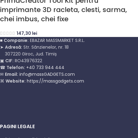
PrimaCreator Tool Kit pentru
imprimante 3D racleta, clesti, sarma,
chei imbus, chei fixe
147,30
lei
■
Companie:
EBAZAR MASSMARKET S.R.L.
➤
Adresă:
Str. Sânzienelor, nr. 18
307220 Giroc, Jud. Timiș
▣
CIF:
RO43976322
☎
Telefon:
+40 733 944 444
✉
Email:
info@massGADGETS.com
⌘
Website:
https://massgadgets.com
PAGINI LEGALE