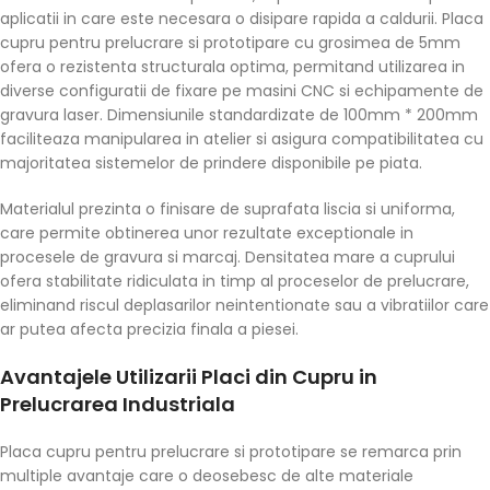
aplicatii in care este necesara o disipare rapida a caldurii. Placa
cupru pentru prelucrare si prototipare cu grosimea de 5mm
ofera o rezistenta structurala optima, permitand utilizarea in
diverse configuratii de fixare pe masini CNC si echipamente de
gravura laser. Dimensiunile standardizate de 100mm * 200mm
faciliteaza manipularea in atelier si asigura compatibilitatea cu
majoritatea sistemelor de prindere disponibile pe piata.
Materialul prezinta o finisare de suprafata liscia si uniforma,
care permite obtinerea unor rezultate exceptionale in
procesele de gravura si marcaj. Densitatea mare a cuprului
ofera stabilitate ridiculata in timp al proceselor de prelucrare,
eliminand riscul deplasarilor neintentionate sau a vibratiilor care
ar putea afecta precizia finala a piesei.
Avantajele Utilizarii Placi din Cupru in
Prelucrarea Industriala
Placa cupru pentru prelucrare si prototipare se remarca prin
multiple avantaje care o deosebesc de alte materiale