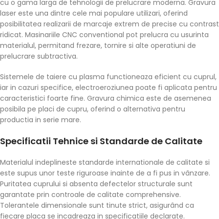
cu o gama larga de tehnologii de prelucrare moderna. Gravura
laser este una dintre cele mai populare utilizari, oferind
posibilitatea realizarii de marcaje extrem de precise cu contrast
ridicat. Masinariile CNC conventional pot prelucra cu usurinta
materialul, permitand frezare, tornire si alte operatiuni de
prelucrare subtractiva.
Sistemele de taiere cu plasma functioneaza eficient cu cuprul,
iar in cazuri specifice, electroeroziunea poate fi aplicata pentru
caracteristici foarte fine. Gravura chimica este de asemenea
posibila pe placi de cupru, oferind o alternativa pentru
productia in serie mare.
Specificatii Tehnice si Standarde de Calitate
Materialul indeplineste standarde internationale de calitate si
este supus unor teste riguroase inainte de a fi pus in vânzare.
Puritatea cuprului si absenta defectelor structurale sunt
garantate prin controale de calitate comprehensive.
Tolerantele dimensionale sunt tinute strict, asigurând ca
fiecare placa se incadreaza in specificatiile declarate.