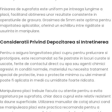
Finisarea de suprafata este uniform pe intreaga lungime a
placii, facilitand obtinerea unor rezultate consistente in
operatiunile de gravura. Grosimea de 5mm este optima pentru
majoritatea aplicatiilor, oferind un echilibru intre rigiditate si
usurinta in manipulare.
Consideratii Privind Depozitarea si Intretinerea
Pentru a asigura longevitatea placi cupru pentru prelucrare si
prototipare, este recomandat sa fie pastrate in locuri curate si
uscate, ferite de contactul direct cu apa sau agenti chimici
agresivi. In conditii normale, materialul nu necesita tratament
special de protectie, insa o protectie minima cu ulei mineral
poate fi aplicata in medii cu umiditate foarte ridicata.
Manipularea placi trebuie facuta cu atentie pentru a evita
zgariatura pe suprafata, chiar daca cuprul este relativ rezistent
la daune superficiale. Utilizarea manusilor de cotaj atunci cand
se manipuleaza placi este practica recomanda pentru a