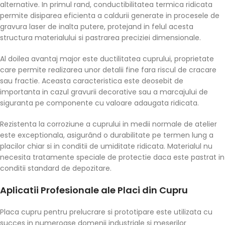
alternative. In primul rand, conductibilitatea termica ridicata
permite disiparea eficienta a caldurii generate in procesele de
gravura laser de inalta putere, protejand in felul acesta
structura materialului si pastrarea preciziei dimensionale.
Al doilea avantaj major este ductilitatea cuprului, proprietate
care permite realizarea unor detalii fine fara riscul de cracare
sau fractie. Aceasta caracteristica este deosebit de
importanta in cazul gravurii decorative sau a marcajului de
siguranta pe componente cu valoare adaugata ridicata.
Rezistenta la corroziune a cuprului in medii normale de atelier
este exceptionala, asigurând o durabilitate pe termen lung a
placilor chiar si in conditii de umiditate ridicata. Materialul nu
necesita tratamente speciale de protectie daca este pastrat in
conditii standard de depozitare.
Aplicatii Profesionale ale Placi din Cupru
Placa cupru pentru prelucrare si prototipare este utilizata cu
succes in numeroase domenii industriale si meserilor