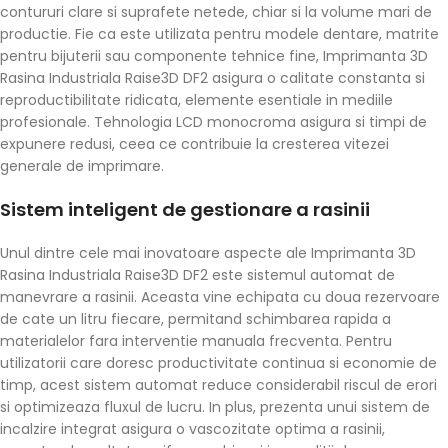
contururi clare si suprafete netede, chiar si la volume mari de
productie. Fie ca este utilizata pentru modele dentare, matrite
pentru bijuterii sau componente tehnice fine, Imprimanta 3D
Rasina Industriala Raise3D DF2 asigura o calitate constanta si
reproductibilitate ridicata, elemente esentiale in mediile
profesionale. Tehnologia LCD monocroma asigura si timpi de
expunere redusi, ceea ce contribuie la cresterea vitezei
generale de imprimare.
Sistem inteligent de gestionare a rasinii
Unul dintre cele mai inovatoare aspecte ale Imprimanta 3D
Rasina Industriala Raise3D DF2 este sistemul automat de
manevrare a rasinii. Aceasta vine echipata cu doua rezervoare
de cate un litru fiecare, permitand schimbarea rapida a
materialelor fara interventie manuala frecventa. Pentru
utilizatorii care doresc productivitate continua si economie de
timp, acest sistem automat reduce considerabil riscul de erori
si optimizeaza fluxul de lucru. In plus, prezenta unui sistem de
incalzire integrat asigura o vascozitate optima a rasinii,