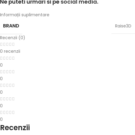
Ne puteti urmari si pe
social media
.
Informații suplimentare
BRAND
Raise3D
Recenzii (0)
0 recenzii
0
0
0
0
0
Recenzii