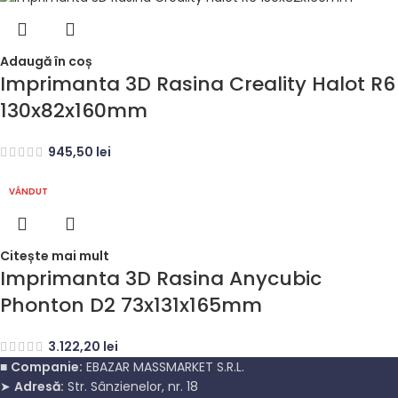
Adaugă în coș
Imprimanta 3D Rasina Creality Halot R6
130x82x160mm
945,50
lei
VÂNDUT
Citește mai mult
Imprimanta 3D Rasina Anycubic
Phonton D2 73x131x165mm
3.122,20
lei
■
Companie:
EBAZAR MASSMARKET S.R.L.
➤
Adresă:
Str. Sânzienelor, nr. 18