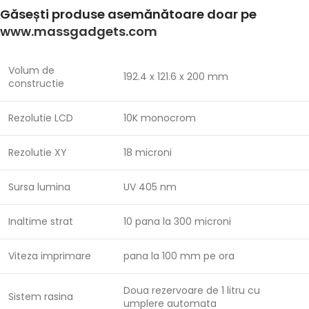
Găsești produse asemănătoare doar pe
www.massgadgets.com
Volum de
192.4 x 121.6 x 200 mm
constructie
Rezolutie LCD
10K monocrom
Rezolutie XY
18 microni
Sursa lumina
UV 405 nm
Inaltime strat
10 pana la 300 microni
Viteza imprimare
pana la 100 mm pe ora
Doua rezervoare de 1 litru cu
Sistem rasina
umplere automata