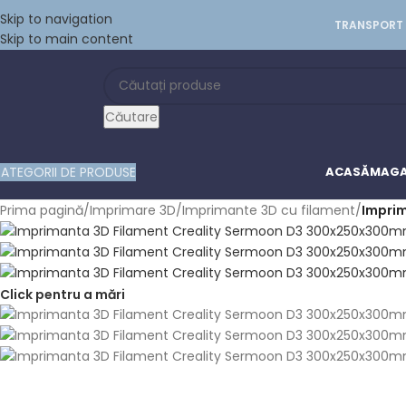
Skip to navigation
TRANSPORT 
Skip to main content
Căutare
ATEGORII DE PRODUSE
ACASĂ
MAGA
Prima pagină
/
Imprimare 3D
/
Imprimante 3D cu filament
/
Impri
Click pentru a mări