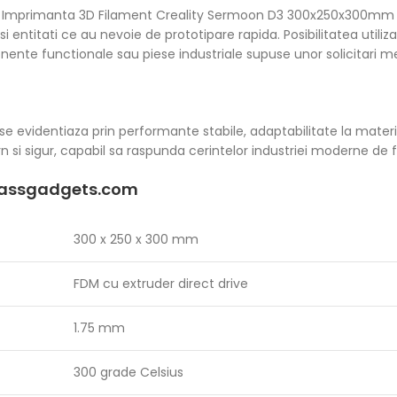
ente, Imprimanta 3D Filament Creality Sermoon D3 300x250x300mm 
si entitati ce au nevoie de prototipare rapida. Posibilitatea utili
nente functionale sau piese industriale supuse unor solicitari m
identiaza prin performante stabile, adaptabilitate la material
si sigur, capabil sa raspunda cerintelor industriei moderne de fa
ssgadgets.com
300 x 250 x 300 mm
FDM cu extruder direct drive
1.75 mm
300 grade Celsius