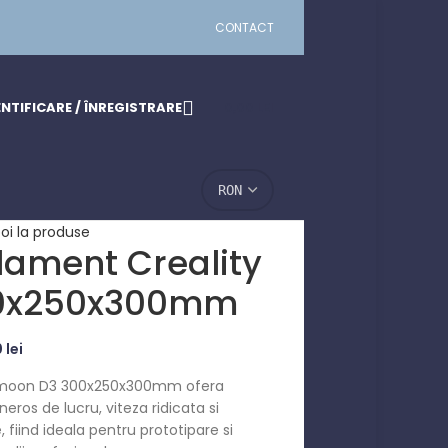
CONTACT
NTIFICARE / ÎNREGISTRARE
0,00
LEI
oi la produse
lament Creality
00x250x300mm
0
lei
ermoon D3 300x250x300mm ofera
ros de lucru, viteza ridicata si
fiind ideala pentru prototipare si