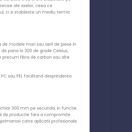
precise ale axelor, ceea ce
l, ci si stabileste un mediu termic
e modele mari sau serii de piese in
ri de pana la 300 de grade Celsius,
ate precum fibra de carbon sau alte
a PC sau PEI, facilitand desprinderea
chiar 300 mm pe secunda, in functie
pii de productie fara a compromite
primantei catre aplicatii profesionale