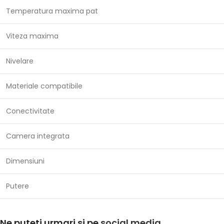
Temperatura maxima pat
Viteza maxima
Nivelare
Materiale compatibile
Conectivitate
Camera integrata
Dimensiuni
Putere
Ne puteti urmari si pe
social media
.