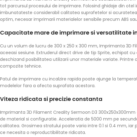
tot parcursul procesului de imprimare. Folosind ghidaje din otel 
imbunatateste considerabil calitatea suprafetelor si acuratetea d
optim, necesar imprimarii materialelor sensibile precum ABS sa
Capacitate mare de imprimare si versatilitate i
Cu un volum de lucru de 300 x 250 x 300 mm, Imprimanta 3D Fi
aceeasi sesiune. Extruderul direct drive de tip Sprite, echipat c
deschizand posibilitatea utilizarii unor materiale variate. Prin
compozite tehnice.
Patul de imprimare cu incalzire rapida poate ajunge la temperaturi
modelelor fara a afecta suprafata acestora.
Viteza ridicata si precizie constanta
Imprimanta 3D Filament Creality Sermoon D3 300x250x300mm est
de material si configuratie. Acceleratia de 5000 mm pe secunda
calitatea. Grosimea stratului poate varia intre 0.1 si 0.4 mm, ia
ce necesita o reproductibilitate ridicata.