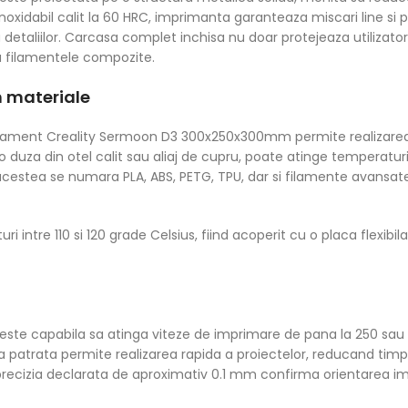
inoxidabil calit la 60 HRC, imprimanta garanteaza miscari line si 
etaliilor. Carcasa complet inchisa nu doar protejeaza utilizatoru
u filamentele compozite.
n materiale
lament Creality Sermoon D3 300x250x300mm permite realizarea d
u o duza din otel calit sau aliaj de cupru, poate atinge temperatu
tre acestea se numara PLA, ABS, PETG, TPU, dar si filamente avans
 intre 110 si 120 grade Celsius, fiind acoperit cu o placa flexibil
e capabila sa atinga viteze de imprimare de pana la 250 sau 
 patrata permite realizarea rapida a proiectelor, reducand tim
r precizia declarata de aproximativ 0.1 mm confirma orientarea im