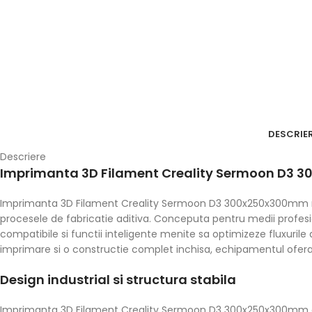
DESCRIE
Descriere
Imprimanta 3D Filament Creality Sermoon D3 30
Imprimanta 3D Filament Creality Sermoon D3 300x250x300mm reprezi
procesele de fabricatie aditiva. Conceputa pentru medii profes
compatibile si functii inteligente menite sa optimizeze fluxurile 
imprimare si o constructie complet inchisa, echipamentul ofera u
Design industrial si structura stabila
Imprimanta 3D Filament Creality Sermoon D3 300x250x300mm este 