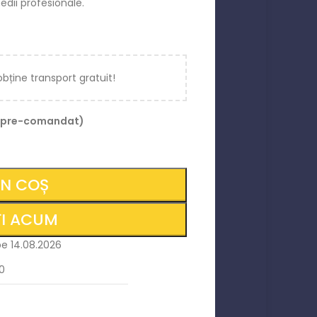
edii profesionale.
obține transport gratuit!
fi pre-comandat)
ÎN COȘ
I ACUM
pe 14.08.2026