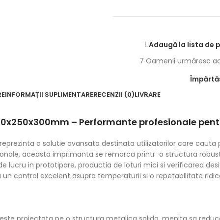
Adaugă la lista de 
7
Oamenii urmăresc ac
Împărtăș
RE
INFORMAȚII SUPLIMENTARE
RECENZII (0)
LIVRARE
0x250x300mm – Performante profesionale pentru
nta o solutie avansata destinata utilizatorilor care cauta preci
ionale, aceasta imprimanta se remarca printr-o structura robus
de lucru in prototipare, productia de loturi mici si verificarea d
n control excelent asupra temperaturii si o repetabilitate ridica
proiectata pe o structura metalica solida, menita sa reduca vib