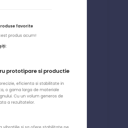
produse favorite
est produs acum!
iți:
 prototipare si productie
zie, eficienta si stabilitate in
ta, o gama larga de materiale
esignului. Cu un volum generos de
ta a rezultatelor.
ratiile si sa ofere stabilitate pe