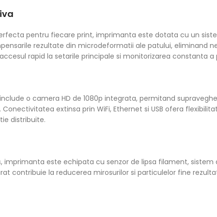
iva
 perfecta pentru fiecare print, imprimanta este dotata cu un s
sarile rezultate din microdeformatii ale patului, eliminand ne
 accesul rapid la setarile principale si monitorizarea constanta a 
lude o camera HD de 1080p integrata, permitand supravegherea
 Conectivitatea extinsa prin WiFi, Ethernet si USB ofera flexibilita
e distribuite.
curs, imprimanta este echipata cu senzor de lipsa filament, siste
rat contribuie la reducerea mirosurilor si particulelor fine rezul