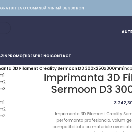
GRATUIT LA O COMANDĂ MINIMĂ DE 300 RON
AUTE
ZIN
PROMOȚII
DESPRE NOI
CONTACT
manta 3D Filament Creality Sermoon D3 300x250x300mm
Înap
Imprimanta 3D Fi
Sermoon D3 3
3.242,3
Imprimanta 3D Filament Creality S
performanta profesionala, volum gene
compatibilitate cu materiale avansate, 