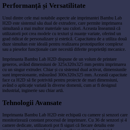
Performanță și Versatilitate
Unul dintre cele mai notabile aspecte ale imprimantei Bambu Lab
H2D este sistemul său dual de extrudere, care permite imprimarea
simultană a mai multor materiale sau culori. Aceasta înseamnă că
utilizatorii pot crea modele cu texturi și nuanțe variate, oferind un
grad ridicat de personalizare și estetică. Capacitatea de a utiliza două
duze simultan este ideală pentru realizarea prototipurilor complexe
sau a pieselor funcționale care necesită diferite proprietăți mecanice.
Imprimanta Bambu Lab H2D dispune de un volum de printare
generos, având dimensiuni de 325x320x325 mm pentru imprimarea
cu un singur extruder. Chiar și cu sistemul dual activat, dimensiunile
sunt impresionante, măsurând 300x320x325 mm. Această capacitate
face ca H2D să fie potrivită pentru proiecte de mari dimensiuni,
având o aplicație variată în diverse domenii, cum ar fi designul
industrial, inginerie sau chiar artă.
Tehnologii Avansate
Imprimanta Bambu Lab H2D este echipată cu camere și senzori care
monitorizează constant procesul de imprimare. Cu 36 de senzori și 4
camere dedicate, utilizatorii pot fi siguri că fiecare detaliu este