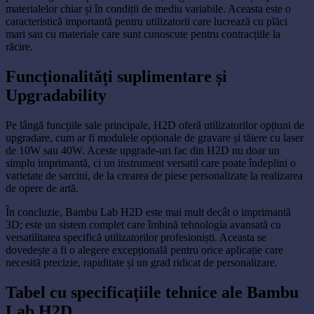
materialelor chiar și în condiții de mediu variabile. Aceasta este o
caracteristică importantă pentru utilizatorii care lucrează cu plăci
mari sau cu materiale care sunt cunoscute pentru contracțiile la
răcire.
Funcționalități suplimentare și
Upgradability
Pe lângă funcțiile sale principale, H2D oferă utilizatorilor opțiuni de
upgradare, cum ar fi modulele opționale de gravare și tăiere cu laser
de 10W sau 40W. Aceste upgrade-uri fac din H2D nu doar un
simplu imprimantă, ci un instrument versatil care poate îndeplini o
varietate de sarcini, de la crearea de piese personalizate la realizarea
de opere de artă.
În concluzie, Bambu Lab H2D este mai mult decât o imprimantă
3D; este un sistem complet care îmbină tehnologia avansată cu
versatilitatea specifică utilizatorilor profesioniști. Aceasta se
dovedește a fi o alegere excepțională pentru orice aplicație care
necesită precizie, rapiditate și un grad ridicat de personalizare.
Tabel cu specificațiile tehnice ale Bambu
Lab H2D