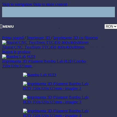
Skip to navigation
Skip to main content
MENIU
Prima pagină
/
Imprimare 3D
/
Imprimante 3D cu filament
Aparat CNC TwoTrees TTC450 460x460x80mm
2.354,50
lei
Înapoi la produse
Imprimanta 3D Filament Bambu Lab H2D Combo
350x320x325mm
16.323,50
lei