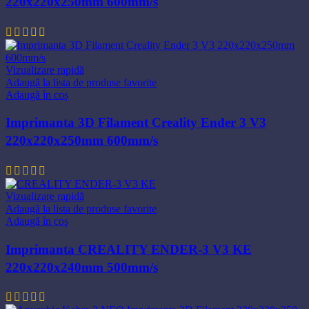
220x220x250mm 600mm/s
2.450,50
lei
Vizualizare rapidă
Adaugă la lista de produse favorite
Adaugă în coș
Imprimanta 3D Filament Creality Ender 3 V3
220x220x250mm 600mm/s
2.688,40
lei
Vizualizare rapidă
Adaugă la lista de produse favorite
Adaugă în coș
Imprimanta CREALITY ENDER-3 V3 KE
220x220x240mm 500mm/s
1.448,70
lei