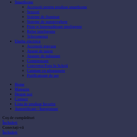
Smarthome
Accesorii pentru produse smarthome
Senzori
Sisteme de iluminat
Sisteme de supraveghere
Prize și întrerupătoare inteligente
Relee inteligente
Telecomenzi
Unelte electrice
Accesorii gravura
Aparat de taiere
Aparate de măsurare
Compresoare
Convertor Foto în Schiță
Curatare cu ultrasunete
Purificatoare de aer
Home
Magazin
Despre noi
Contact
Lista de produse favorite
Autentificare / Înregistrare
Coș de cumpărături
Închideți
Conectați-vă
Închideți