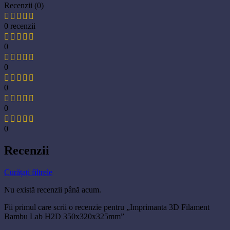
Recenzii (0)
0 recenzii
0
0
0
0
0
Recenzii
Curățați filtrele
Nu există recenzii până acum.
Fii primul care scrii o recenzie pentru „Imprimanta 3D Filament
Bambu Lab H2D 350x320x325mm”