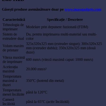
Găsești produse asemănătoare doar pe
www.massgadgets.com
Caracteristică
Specificație / Descriere
Tehnologia de
Modelare prin depunere fuzionată (FDM)
imprimare
Sistem de
Da, pentru imprimarea multi-material sau multi-
extrudere dual
color
325x320x325 mm (extruder singur); 300x320x325
Volum maxim
mm (extruder dublu); 350x320x325 mm (două
de printare
duze)
Viteza maximă
600 mm/s (viteză maximă caput: 1000 mm/s)
de imprimare
Acelerația
20.000 mm/s²
maximă
Temperatura
maximă a
350°C (hotend din metal)
duzei
Temperatura
până la 120°C
mesei încălzite
Cameră
până la 65°C (activ încălzită)
încălzită