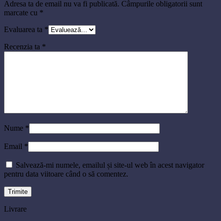
Adresa ta de email nu va fi publicată.
Câmpurile obligatorii sunt
marcate cu
*
Evaluarea ta
*
Recenzia ta
*
Nume
*
Email
*
Salvează-mi numele, emailul și site-ul web în acest navigator
pentru data viitoare când o să comentez.
Livrare