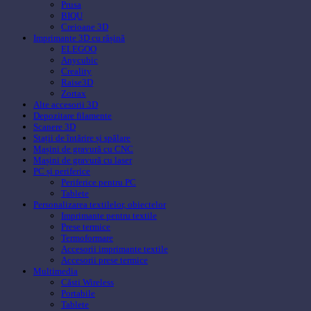
Prusa
BIQU
Creioane 3D
Imprimante 3D cu rășină
ELEGOO
Anycubic
Creality
Raise3D
Zortax
Alte accesorii 3D
Depozitare filamente
Scanere 3D
Stații de întărire și spălare
Mașini de gravură cu CNC
Mașini de gravură cu laser
PC și periferice
Periferice pentru PC
Tablete
Personalizarea textilelor, obiectelor
Imprimante pentru textile
Prese termice
Termoformare
Accesorii imprimante textile
Accesorii prese termice
Multimedia
Căsti Wireless
Portabile
Tablete