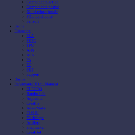
Componente active
Componente pasive
Kituri educaționale
Plăci de circuite
Senzori
Drone
Filamente
PLA
PETG
TPU
ABS
ASA
PA
PC
PET
Support
Rășină
Imprimante 3D cu filament
ELEGOO
Bambu Lab
Anycubic
Creality
AnkerMake
FLSUN
Flashforge
Artillery
Snapmaker
CreatBot