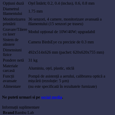
Opțiuni duză
Oțel întărit; 0.2, 0.4 (inclus), 0.6, 0.8 mm
Diametrul
1.75 mm
filamentului
Monitorizarea
36 senzori, 4 camere, monitorizare avansată a
printării
filamentului (15 senzori pe traseu)
Gravare/Tăiere
Modul opțional de 10W/40W; upgradabil
cu laser
Sistem de
Camera BirdsEye cu precizie de 0.3 mm
aliniere
Dimensiuni
492x514x626 mm (pachet: 620x620x755 mm)
fizice
Pondere netă
31 kg
Materiale
Aluminiu, oțel, plastic, sticlă
carcasă
Funcții
Pompă de asistență a aerului, calibrarea optică a
avansate
mișcării (rezoluție: 5 μm)
Alimentare
(nu este specificată în rezultatele furnizate)
Ne puteti urmari si pe
social media
.
Informații suplimentare
Brand
Bambu Lab