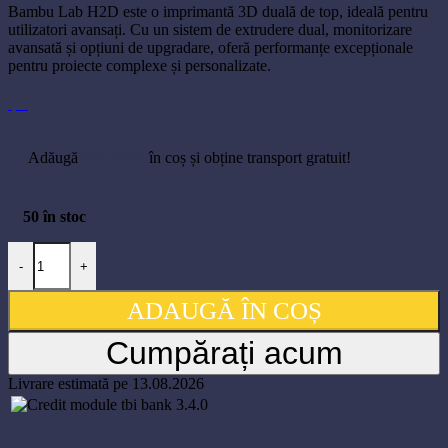
Bambu Lab H2D este o imprimantă 3D duală de top, ideală pentru
utilizatori avansați. Cu un sistem de extrudere dual, monitorizare
avansată și opțiuni de upgradare, oferă performanțe excepționale
pentru proiecte complexe și personalizate.
Adăugă
300,00
lei
în coș și obține transport gratuit!
50 în stoc
Cantitate Imprimanta 3D Filament Bambu Lab H2D 350x320x325m
-
+
ADAUGĂ ÎN COȘ
Cumpărați acum
Livrare estimată pe 13.08.2026