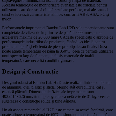
supravegheat, minimizând riscul erorilor și risipa de material.
Această tehnologie de monitorizare avansată este crucială pentru
utilizatorii care doresc să obțină rezultate perfecte, mai ales atunci
când se lucrează cu materiale tehnice, cum ar fi ABS, ASA, PC și
nylon.
Performanțele imprimantei Bambu Lab H2D sale impresionante sunt
completate de viteza de imprimare de până la 600 mm/s, cu o
accelerare maximă de 20.000 mm/s². Aceste specificații o apropie de
performanțele industriilor de producție, făcându-o ideală pentru
producția rapidă și eficientă de piese prototipale sau finale. Duza
poate atinge temperaturi de până la 350°C, ceea ce permite utilizarea
unui spectru larg de filament, inclusiv materiale de înaltă
temperatură, care necesită condiții riguroase.
Design și Construcție
Designul robust al Bambu Lab H2D este realizat dintr-o combinație
de aluminiu, oțel, plastic și sticlă, oferind atât durabilitate, cât și
estetică plăcută. Dimensiunile fizice ale imprimantei sunt
492x514x626 mm, în timp ce greutatea netă este de 31 kg, ceea ce
sugerează o construcție solidă și bine gândită.
Un alt aspect remarcabil al H2D este camera sa activă încălzită, care
poate atinge o temperatură de 65°C, asigurând o aderență optimă a