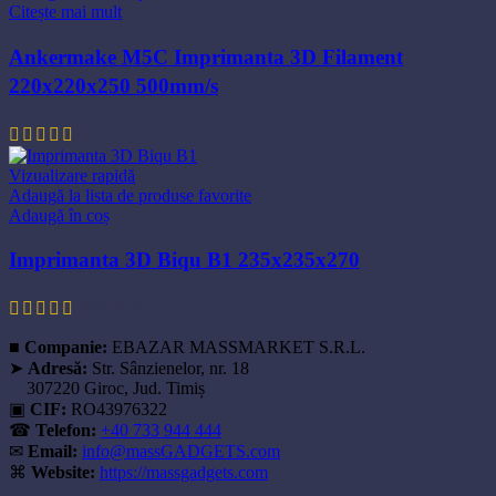
Citește mai mult
Ankermake M5C Imprimanta 3D Filament
220x220x250 500mm/s
2.380,20
lei
Vizualizare rapidă
Adaugă la lista de produse favorite
Adaugă în coș
Imprimanta 3D Biqu B1 235x235x270
989,90
lei
■
Companie:
EBAZAR MASSMARKET S.R.L.
➤
Adresă:
Str. Sânzienelor, nr. 18
307220 Giroc, Jud. Timiș
▣
CIF:
RO43976322
☎
Telefon:
+40 733 944 444
✉
Email:
info@massGADGETS.com
⌘
Website:
https://massgadgets.com