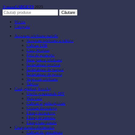
© massGADGETS
2025
Căutare
Meniu
Categorii
Accesorii telefoane mobile
Accesorii telefoane si tablete
Cabluri USB
Căsti Wireless
Folii de protecție
Huse pentru telefoane
Încărcătoare wireless
Încărcătoare de mașină
Încărcătoare de perete
Suporturi telefoane
Tablete
Casă, grădină, bricolaj
Unelte și materiale DIY
Materiale
Cabluri si prelungitoare
Ceasuri decorative
Lămpi decorative
Lămpi de exterior
Lămpi funcționale
Componente electronice
Cabluri de prototipare