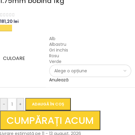
1.75mm bobina 1kg
181,20
lei
Alb
Albastru
Gri inchis
Rosu
CULOARE
Verde
Anulează
-
+
ADAUGĂ ÎN COȘ
CUMPĂRAȚI ACUM
Livrare estimată pe 11 - 13 august, 2026