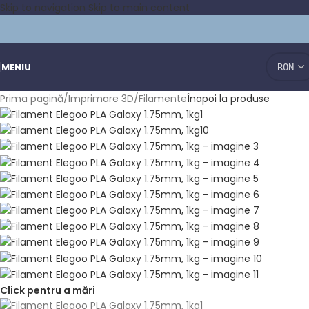
Skip to navigation
Skip to main content
MENIU
Prima pagină
/
Imprimare 3D
/
Filamente
Înapoi la produse
Click pentru a mări