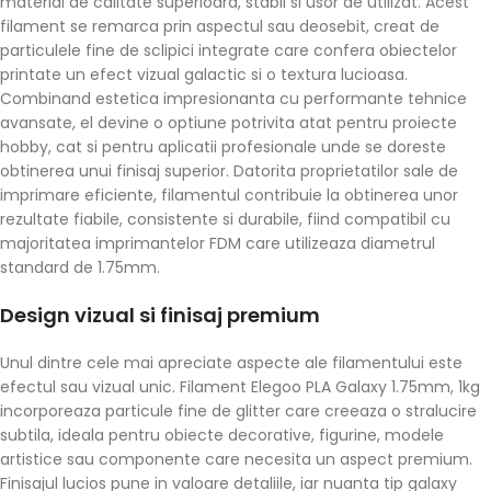
material de calitate superioara, stabil si usor de utilizat. Acest
filament se remarca prin aspectul sau deosebit, creat de
particulele fine de sclipici integrate care confera obiectelor
printate un efect vizual galactic si o textura lucioasa.
Combinand estetica impresionanta cu performante tehnice
avansate, el devine o optiune potrivita atat pentru proiecte
hobby, cat si pentru aplicatii profesionale unde se doreste
obtinerea unui finisaj superior. Datorita proprietatilor sale de
imprimare eficiente, filamentul contribuie la obtinerea unor
rezultate fiabile, consistente si durabile, fiind compatibil cu
majoritatea imprimantelor FDM care utilizeaza diametrul
standard de 1.75mm.
Design vizual si finisaj premium
Unul dintre cele mai apreciate aspecte ale filamentului este
efectul sau vizual unic. Filament Elegoo PLA Galaxy 1.75mm, 1kg
incorporeaza particule fine de glitter care creeaza o stralucire
subtila, ideala pentru obiecte decorative, figurine, modele
artistice sau componente care necesita un aspect premium.
Finisajul lucios pune in valoare detaliile, iar nuanta tip galaxy