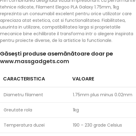
Prin combinarea designului vizual impresionant cu performante
tehnice ridicate, Filament Elegoo PLA Galaxy 1.75mm, 1kg
reprezinta un consumabil excelent pentru orice utilizator care
apreciaza atat estetica, cat si functionalitatea. Fiabilitatea,
usurinta in utilizare, compatibilitatea larga si proprietatile
mecanice bine echilibrate il transforma intr o alegere inspirata
pentru proiecte diverse, de la artistice la functionale.
Găsești produse asemănătoare doar pe
www.massgadgets.com
CARACTERISTICA
VALOARE
Diametru filament
1.75mm plus minus 0.02mm
Greutate rola
1kg
Temperatura duzei
190 – 230 grade Celsius