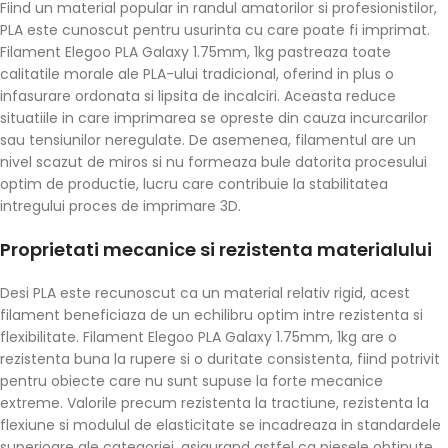
Fiind un material popular in randul amatorilor si profesionistilor,
PLA este cunoscut pentru usurinta cu care poate fi imprimat.
Filament Elegoo PLA Galaxy 1.75mm, 1kg pastreaza toate
calitatile morale ale PLA-ului tradicional, oferind in plus o
infasurare ordonata si lipsita de incalciri. Aceasta reduce
situatiile in care imprimarea se opreste din cauza incurcarilor
sau tensiunilor neregulate. De asemenea, filamentul are un
nivel scazut de miros si nu formeaza bule datorita procesului
optim de productie, lucru care contribuie la stabilitatea
intregului proces de imprimare 3D.
Proprietati mecanice si rezistenta materialului
Desi PLA este recunoscut ca un material relativ rigid, acest
filament beneficiaza de un echilibru optim intre rezistenta si
flexibilitate. Filament Elegoo PLA Galaxy 1.75mm, 1kg are o
rezistenta buna la rupere si o duritate consistenta, fiind potrivit
pentru obiecte care nu sunt supuse la forte mecanice
extreme. Valorile precum rezistenta la tractiune, rezistenta la
flexiune si modulul de elasticitate se incadreaza in standardele
superioare ale categoriei, asigurand astfel ca piesele obtinute