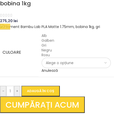
bobina 1kg
275,20
lei
Alb
Galben
Gri
Negru
CULOARE
Rosu
Anulează
-
+
ADAUGĂ ÎN COȘ
CUMPĂRAȚI ACUM