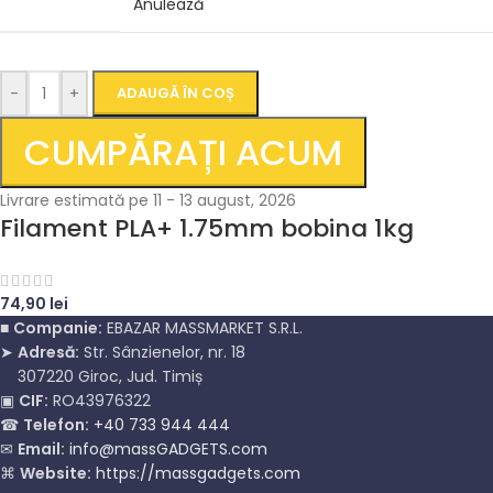
Anulează
-
+
ADAUGĂ ÎN COȘ
CUMPĂRAȚI ACUM
Livrare estimată pe 11 - 13 august, 2026
Filament PLA+ 1.75mm bobina 1kg
74,90
lei
■
Companie:
EBAZAR MASSMARKET S.R.L.
➤
Adresă:
Str. Sânzienelor, nr. 18
307220 Giroc, Jud. Timiș
▣
CIF:
RO43976322
☎
Telefon:
+40 733 944 444
✉
Email:
info@massGADGETS.com
⌘
Website:
https://massgadgets.com