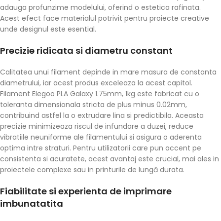
adauga profunzime modelului, oferind o estetica rafinata.
Acest efect face materialul potrivit pentru proiecte creative
unde designul este esential.
Precizie ridicata si diametru constant
Calitatea unui filament depinde in mare masura de constanta
diametrului, iar acest produs exceleaza la acest capitol.
Filament Elegoo PLA Galaxy 1.75mm, 1kg este fabricat cu o
toleranta dimensionala stricta de plus minus 0.02mm,
contribuind astfel la o extrudare lina si predictibila. Aceasta
precizie minimizeaza riscul de infundare a duzei, reduce
vibratiile neuniforme ale filamentului si asigura o aderenta
optima intre straturi. Pentru utilizatorii care pun accent pe
consistenta si acuratete, acest avantaj este crucial, mai ales in
proiectele complexe sau in printurile de lungă durata.
Fiabilitate si experienta de imprimare
imbunatatita