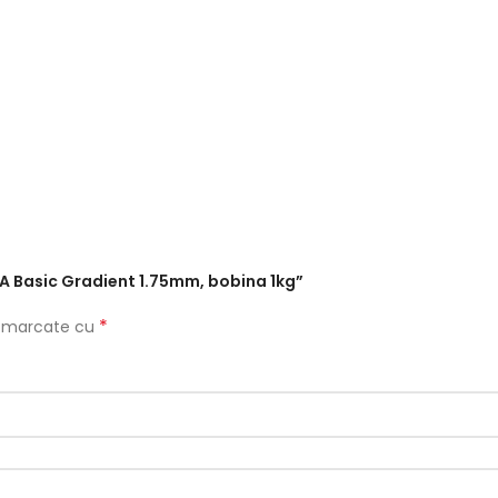
PLA Basic Gradient 1.75mm, bobina 1kg”
*
nt marcate cu