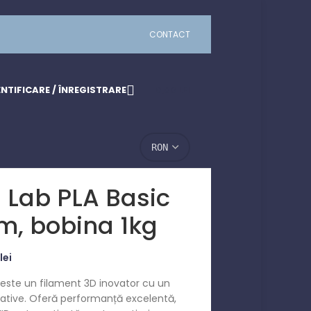
CONTACT
NTIFICARE / ÎNREGISTRARE
0,00
LEI
 Lab PLA Basic
m, bobina 1kg
lei
este un filament 3D inovator cu un
reative. Oferă performanță excelentă,