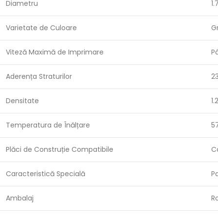
Diametru
1
Varietate de Culoare
Gr
Viteză Maximă de Imprimare
P
Aderența Straturilor
2
Densitate
1
Temperatura de Înălțare
5
Plăci de Construție Compatibile
Co
Caracteristică Specială
P
Ambalaj
Ro