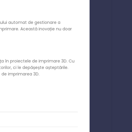
mului automat de gestionare a
mprimare. Această inovație nu doar
ța în proiectele de imprimare 3D. Cu
rilor, ci le depășește așteptările.
t de imprimarea 3D.