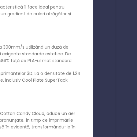
cteristică îl face ideal pentru
un gradient de culori atrăgător și
 la 300mm/s utilizând un duză de
ai exigente standarde estetice. De
361% față de PLA-ul mat standard.
rimantelor 3D. La o densitate de 1.24
e, inclusiv Cool Plate SuperTack,
tă Cotton Candy Cloud, aduce un aer
pronunțate, în timp ce imprimările
asă în evidență, transformându-le în