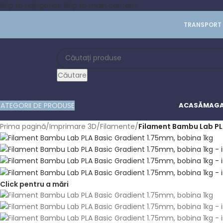
Skip to navigation
Skip to main content
TRANSPORT 
Căutare
ATEGORII DE PRODUSE
ACASĂ
MAGA
Prima pagină
/
Imprimare 3D
/
Filamente
/
Filament Bambu Lab PL
Click pentru a mări