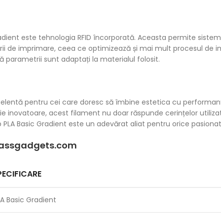
radient este tehnologia RFID încorporată. Aceasta permite siste
i de imprimare, ceea ce optimizează și mai mult procesul de i
ă parametrii sunt adaptați la materialul folosit.
celentă pentru cei care doresc să îmbine estetica cu performan
e inovatoare, acest filament nu doar răspunde cerințelor utilizato
b PLA Basic Gradient este un adevărat aliat pentru orice pasiona
ssgadgets.com
PECIFICARE
LA Basic Gradient