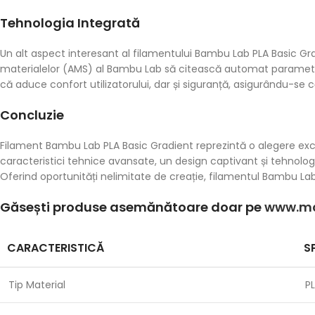
Tehnologia Integrată
Un alt aspect interesant al filamentului Bambu Lab PLA Basic G
materialelor (AMS) al Bambu Lab să citească automat parametri
că aduce confort utilizatorului, dar și siguranță, asigurându-se c
Concluzie
Filament Bambu Lab PLA Basic Gradient reprezintă o alegere ex
caracteristici tehnice avansate, un design captivant și tehnologi
Oferind oportunități nelimitate de creație, filamentul Bambu La
Găsești produse asemănătoare doar pe
www.ma
CARACTERISTICĂ
S
Tip Material
P