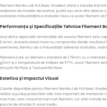
Filament Bambu Lab PLA Basic Gradient oferă o tranziție lină într
realizarea de modele decorative, jucării sau orice alte obiecte 
rezistența îmbunătățită a straturilor face ca acest filament să fie
Performanța și Specificațiile Tehnice Filament 
Unul dintre aspectele remarcabile ale acestui filament este cap
0.4mm. Această viteză mare nu compromite detalii, rezultatul fii
asemenea, Bambu Lab a îmbunătățit aderența straturilor, având 
Filamentul are un diametru standard de 1.75mm cu o toleranță 
g/cm³ și o temperatură de înălțare de 57°C, acest filament este v
Smooth PEI Plate și Textured PEI Plate.
Estetica și Impactul Vizual
Culorile disponibile pentru Filament Bambu Lab PLA Basic Gradi
visător și jucăuș proiectelor tale. Este important de menționat
mai mari, care consumă mai mult filament, vor oferi tranziții de 
puncte de atracție în orice mediu.