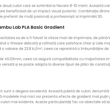
e două culori care se schimbă la fiecare 8-10 metri. Această cara
care beneficiază de un impact vizual puternic. Combinația dintre 
 preferat de mulți pasionați și profesioniști ai imprimării 3D.
Bambu Lab PLA Basic Gradient
acitatea sa de a fi folosit la viteze mari de imprimare, de până
nd o finisare delicată și rafinată care satisface chiar și cele m
o valoare de 23.8 kJ/m², ceea ce reprezintă o îmbunătățire de 
de ±0.03mm, ceea ce asigură compatibilitate cu majoritatea imp
ersatil și se poate adapta la diverse tipuri de plăci de construți
ent sunt o alegere excelentă. Această paletă de culori, denumi
 că modelele mai mici vor prezenta efecte de gradient mai puțin 
culori mai evidente. Aceste particularități fac ca obiectele să i