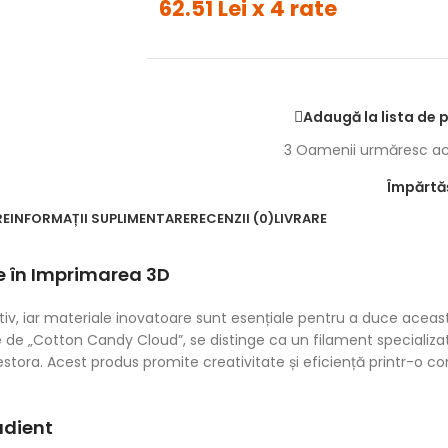
62.51 Lei x 4 rate
Adaugă la lista de 
3
Oamenii urmăresc ac
Împărtăș
RE
INFORMAȚII SUPLIMENTARE
RECENZII (0)
LIVRARE
e în Imprimarea 3D
iv, iar materiale inovatoare sunt esențiale pentru a duce aceast
 de „Cotton Candy Cloud”, se distinge ca un filament speciali
stora. Acest produs promite creativitate și eficiență printr-o co
adient