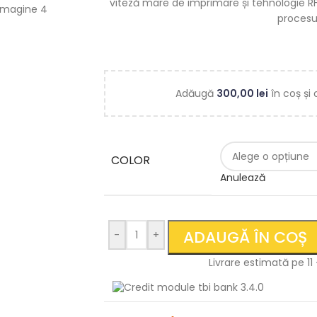
viteză mare de imprimare și tehnologie R
procesul
Adăugă
300,00
lei
în coș și 
COLOR
Anulează
ADAUGĂ ÎN COȘ
-
+
Livrare estimată pe 11