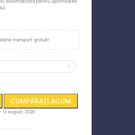
FID automatizată pentru optimizarea
ui.
obține transport gratuit!
CUMPĂRAȚI ACUM
 - 13 august, 2026