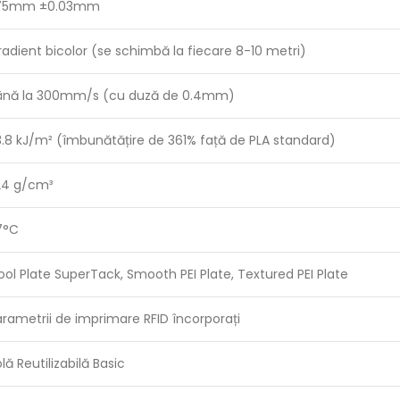
.75mm ±0.03mm
adient bicolor (se schimbă la fiecare 8-10 metri)
ână la 300mm/s (cu duză de 0.4mm)
3.8 kJ/m² (îmbunătățire de 361% față de PLA standard)
.24 g/cm³
7°C
ol Plate SuperTack, Smooth PEI Plate, Textured PEI Plate
arametrii de imprimare RFID încorporați
lă Reutilizabilă Basic