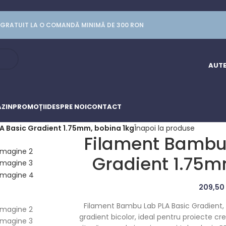
GRATUIT LA O COMANDĂ MINIMĂ DE 300 RON
AUTE
ZIN
PROMOȚII
DESPRE NOI
CONTACT
A Basic Gradient 1.75mm, bobina 1kg
Înapoi la produse
Filament Bambu
Gradient 1.75m
209,50
Filament Bambu Lab PLA Basic Gradient, 
gradient bicolor, ideal pentru proiecte c