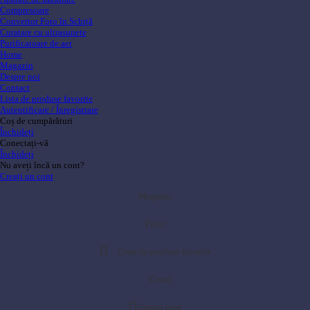
Compresoare
Convertor Foto în Schiță
Curatare cu ultrasunete
Purificatoare de aer
Home
Magazin
Despre noi
Contact
Lista de produse favorite
Autentificare / Înregistrare
Coș de cumpărături
Închideți
Conectați-vă
Închideți
Nu aveți încă un cont?
Creați un cont
Magazin
Filtre
Lista de produse favorite
Cosul
Contul meu