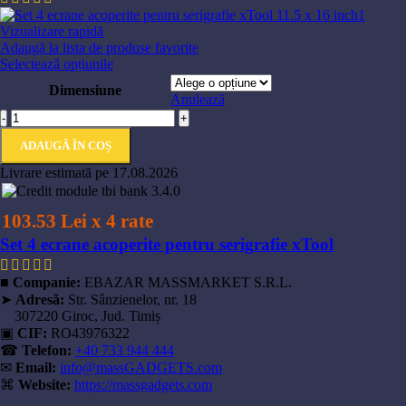
Vizualizare rapidă
Adaugă la lista de produse favorite
Selectează opțiunile
Dimensiune
Anulează
-
+
ADAUGĂ ÎN COȘ
Livrare estimată pe 17.08.2026
103.53 Lei x 4 rate
Set 4 ecrane acoperite pentru serigrafie xTool
373,24
lei
–
393,24
lei
■
Companie:
EBAZAR MASSMARKET S.R.L.
➤
Adresă:
Str. Sânzienelor, nr. 18
307220 Giroc, Jud. Timiș
▣
CIF:
RO43976322
☎
Telefon:
+40 733 944 444
✉
Email:
info@massGADGETS.com
⌘
Website:
https://massgadgets.com