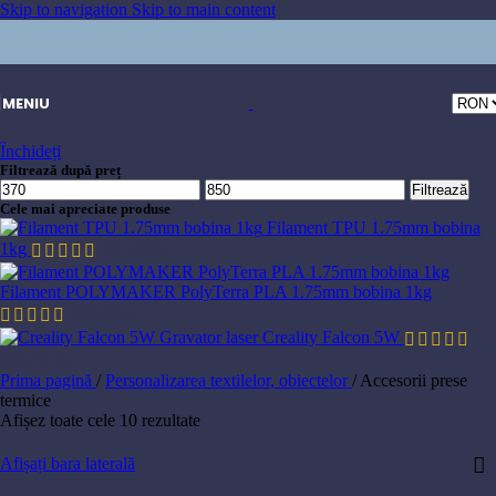
Skip to navigation
Skip to main content
MENIU
Închideți
Filtrează după preț
Filtrează
Cele mai apreciate produse
Filament TPU 1.75mm bobina
1kg
121,20
lei
Filament POLYMAKER PolyTerra PLA 1.75mm bobina 1kg
106,90
lei
Gravator laser Creality Falcon 5W
865,70
lei
Prima pagină
/
Personalizarea textilelor, obiectelor
/
Accesorii prese
termice
Afișez toate cele 10 rezultate
Afișați bara laterală