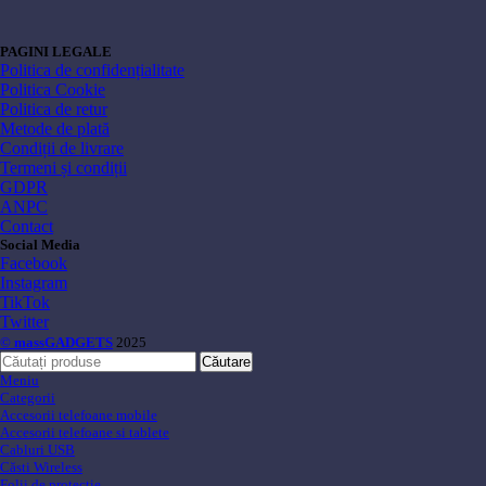
PAGINI LEGALE
Politica de confidențialitate
Politica Cookie
Politica de retur
Metode de plată
Condiții de livrare
Termeni și condiții
GDPR
ANPC
Contact
Social Media
Facebook
Instagram
TikTok
Twitter
© massGADGETS
2025
Căutare
Meniu
Categorii
Accesorii telefoane mobile
Accesorii telefoane si tablete
Cabluri USB
Căsti Wireless
Folii de protecție