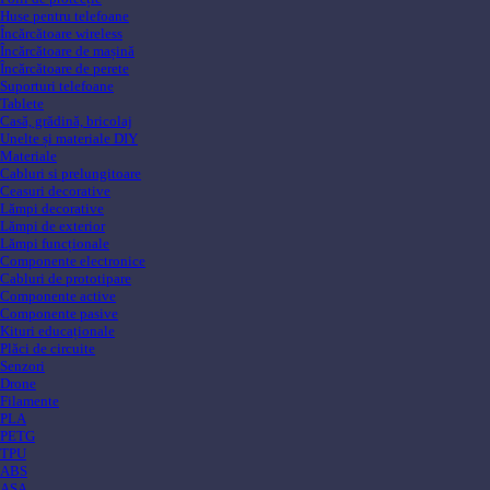
Huse pentru telefoane
Încărcătoare wireless
Încărcătoare de mașină
Încărcătoare de perete
Suporturi telefoane
Tablete
Casă, grădină, bricolaj
Unelte și materiale DIY
Materiale
Cabluri si prelungitoare
Ceasuri decorative
Lămpi decorative
Lămpi de exterior
Lămpi funcționale
Componente electronice
Cabluri de prototipare
Componente active
Componente pasive
Kituri educaționale
Plăci de circuite
Senzori
Drone
Filamente
PLA
PETG
TPU
ABS
ASA