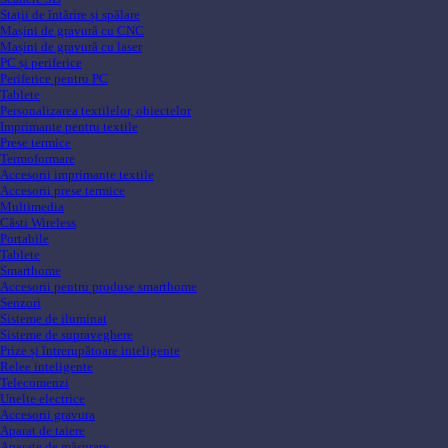
Stații de întărire și spălare
Mașini de gravură cu CNC
Mașini de gravură cu laser
PC și periferice
Periferice pentru PC
Tablete
Personalizarea textilelor, obiectelor
Imprimante pentru textile
Prese termice
Termoformare
Accesorii imprimante textile
Accesorii prese termice
Multimedia
Căsti Wireless
Portabile
Tablete
Smarthome
Accesorii pentru produse smarthome
Senzori
Sisteme de iluminat
Sisteme de supraveghere
Prize și întrerupătoare inteligente
Relee inteligente
Telecomenzi
Unelte electrice
Accesorii gravura
Aparat de taiere
Aparate de măsurare