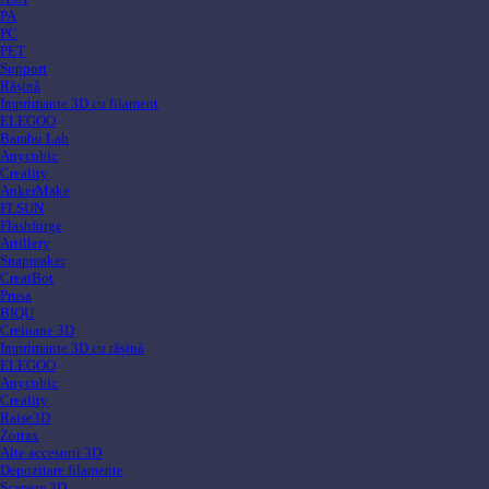
PA
PC
PET
Support
Rășină
Imprimante 3D cu filament
ELEGOO
Bambu Lab
Anycubic
Creality
AnkerMake
FLSUN
Flashforge
Artillery
Snapmaker
CreatBot
Prusa
BIQU
Creioane 3D
Imprimante 3D cu rășină
ELEGOO
Anycubic
Creality
Raise3D
Zortax
Alte accesorii 3D
Depozitare filamente
Scanere 3D