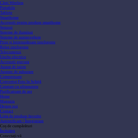
Căsti Wireless
Portabile
Tablete
Smarthome
Accesorii pentru produse smarthome
Senzori
Sisteme de iluminat
Sisteme de supraveghere
Prize și întrerupătoare inteligente
Relee inteligente
Telecomenzi
Unelte electrice
Accesorii gravura
Aparat de taiere
Aparate de măsurare
Compresoare
Convertor Foto în Schiță
Curatare cu ultrasunete
Purificatoare de aer
Home
Magazin
Despre noi
Contact
Lista de produse favorite
Autentificare / Înregistrare
Coș de cumpărături
Închideți
Conectați-vă