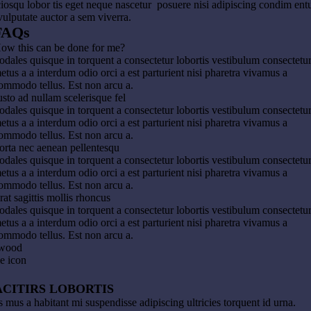
iosqu lobor tis eget neque nascetur posuere nisi adipiscing condim en
vulputate auctor a sem viverra.
FAQs
ow this can be done for me?
odales quisque in torquent a consectetur lobortis vestibulum consectetu
etus a a interdum odio orci a est parturient nisi pharetra vivamus a
ommodo tellus. Est non arcu a.
usto ad nullam scelerisque fel
odales quisque in torquent a consectetur lobortis vestibulum consectetu
etus a a interdum odio orci a est parturient nisi pharetra vivamus a
ommodo tellus. Est non arcu a.
orta nec aenean pellentesqu
odales quisque in torquent a consectetur lobortis vestibulum consectetu
etus a a interdum odio orci a est parturient nisi pharetra vivamus a
ommodo tellus. Est non arcu a.
rat sagittis mollis rhoncus
odales quisque in torquent a consectetur lobortis vestibulum consectetu
etus a a interdum odio orci a est parturient nisi pharetra vivamus a
ommodo tellus. Est non arcu a.
ACITIRS LOBORTIS
s mus a habitant mi suspendisse adipiscing ultricies torquent id urna.