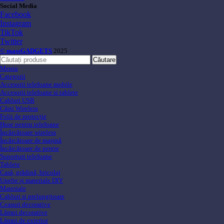
Social Media
Facebook
Instagram
TikTok
Twitter
© massGADGETS
2025
Căutare
Meniu
Categorii
Accesorii telefoane mobile
Accesorii telefoane si tablete
Cabluri USB
Căsti Wireless
Folii de protecție
Huse pentru telefoane
Încărcătoare wireless
Încărcătoare de mașină
Încărcătoare de perete
Suporturi telefoane
Tablete
Casă, grădină, bricolaj
Unelte și materiale DIY
Materiale
Cabluri si prelungitoare
Ceasuri decorative
Lămpi decorative
Lămpi de exterior