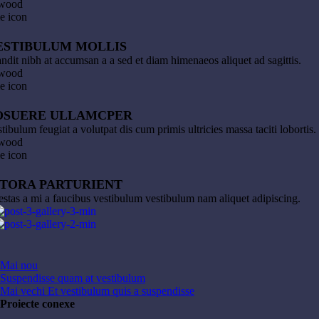
ESTIBULUM MOLLIS
ndit nibh at accumsan a a sed et diam himenaeos aliquet ad sagittis.
OSUERE ULLAMCPER
tibulum feugiat a volutpat dis cum primis ultricies massa taciti lobortis.
ITORA PARTURIENT
stas a mi a faucibus vestibulum vestibulum nam aliquet adipiscing.
Mai nou
Suspendisse quam at vestibulum
Mai vechi
Et vestibulum quis a suspendisse
Proiecte conexe
Vezi mare