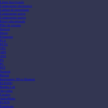
Lămpi funcționale
Componente electronice
Cabluri de prototipare
Componente active
Componente pasive
Kituri educaționale
Plăci de circuite
Senzori
Drone
Filamente
PLA
PETG
TPU
ABS
ASA
PA
PC
PET
Support
Rășină
Imprimante 3D cu filament
ELEGOO
Bambu Lab
Anycubic
Creality
AnkerMake
FLSUN
Flashforge