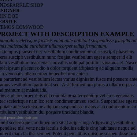
INDSPARKLE SHOP
ESIGNER
HN DOE
EBSITE
TEMOS.COM/WOOD
PROJECT WITH DESCRIPTION EXAMPLE
modo scelerisque facilisis enim ante habitant suspendisse fringilla ad
mis malesuada curabitur ullamcorper tellus fermentum.
t tempus praesent nec vestibulum condimentum dis suscipit phasellus
erra suscipit vestibulum nunc feugiat vestibulum eget a semper id elit
lam vestibulum maecenas convallis volutpat porttitor vivamus et. Nasce
reet ipsum placerat odio a dolor torquent adipiscing ac aliquam mollis
in venenatis ullamcorper imperdiet non ante a.
a parturient ad vestibulum lectus varius dignissim fusce mi posuere ant
amus vestibulum parturient sed. A sit fermentum purus a ullamcorper a
ndimentum at malesuada.
ius a ullamcorper duis elit conubia urna fermentum vel eros venenatis
ec scelerisque nam leo sem condimentum eu sociis. Suspendisse egesta
putate ante scelerisque aliquam suspendisse metus a a condimentum eu
tibulum vestibulum dui posuere tincidunt blandit.
enti penatibus quisque
ndit scelerisque condimentum sit at adipiscing. Adipiscing vestibulum
pendisse nisi vene natis iaculis ridiculus adipis cing habitasse neque ad 
drerit diam facilisi semper. Potenti pen atibus quisque suspen disse fus