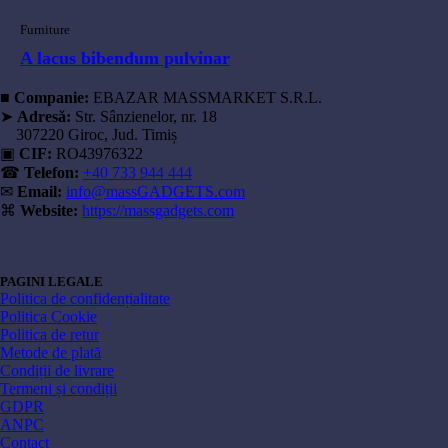
Furniture
A lacus bibendum pulvinar
■
Companie:
EBAZAR MASSMARKET S.R.L.
➤
Adresă:
Str. Sânzienelor, nr. 18
307220 Giroc, Jud. Timiș
▣
CIF:
RO43976322
☎
Telefon:
+40 733 944 444
✉
Email:
info@massGADGETS.com
⌘
Website:
https://massgadgets.com
PAGINI LEGALE
Politica de confidențialitate
Politica Cookie
Politica de retur
Metode de plată
Condiții de livrare
Termeni și condiții
GDPR
ANPC
Contact