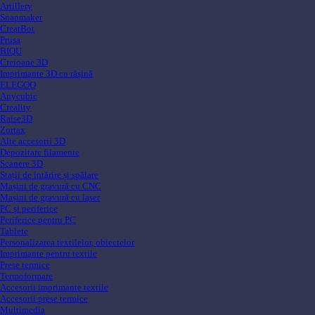
Artillery
Snapmaker
CreatBot
Prusa
BIQU
Creioane 3D
Imprimante 3D cu rășină
ELEGOO
Anycubic
Creality
Raise3D
Zortax
Alte accesorii 3D
Depozitare filamente
Scanere 3D
Stații de întărire și spălare
Mașini de gravură cu CNC
Mașini de gravură cu laser
PC și periferice
Periferice pentru PC
Tablete
Personalizarea textilelor, obiectelor
Imprimante pentru textile
Prese termice
Termoformare
Accesorii imprimante textile
Accesorii prese termice
Multimedia